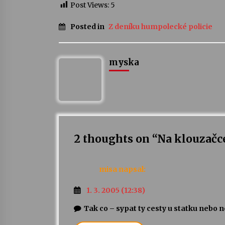
Post Views:
5
Posted in
Z deníku humpolecké policie
myska
2 thoughts on “
Na klouzačc
misa
napsal:
1. 3. 2005 (12:38)
Tak co – sypat ty cesty u statku nebo n