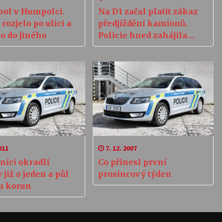
ol v Humpolci.
Na D1 začal platit zákaz
 rozjelo po ulici a
předjíždění kamionů.
o do jiného
Policie hned zahájila
kontroly
011
7. 12. 2007
níci okradli
Co přinesl první
 již o jeden a půl
prosincový týden
u korun