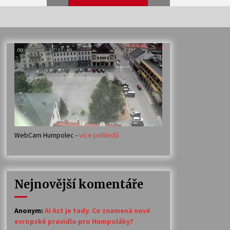
Veselí muzikanti
30. 7. 2026
Votavžatský ploty
23. 7. 2026
WebCam Humpolec -
více pohledů
Ozvěny prázdnin
14. 7. 2026
Nejnovější komentáře
Petr Adamec – Malovaný svět
30. 6. 2026
Anonym
:
AI Act je tady. Co znamená nové
evropské pravidlo pro Humpoláky?