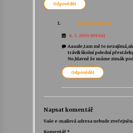
Odpovědět
Anonym
napsal:
8. 3. 2005 (09:44)
Aaaale,tam mě to nezajímá,ale
trávili školní polední přestáv
No,hlavně že máme zimák pod s
Odpovědět
Napsat komentář
Vaše e-mailová adresa nebude zveřejněn
Komentář
*