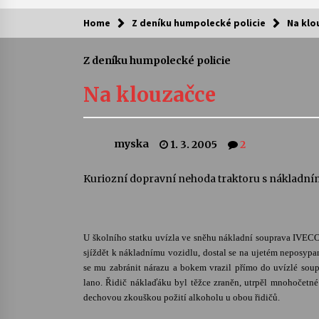
Home
Z deníku humpolecké policie
Na klo
Kam za kulturou?
Z deníku humpolecké policie
Letní koncerty ve Stromovce: Ars
Camerata a Sukuba Ensemble
Na klouzačce
4. 8. 2026
Pozvánka na integrační festival
myska
1. 3. 2005
2
Quijotova šedesátka: 28. 7.–1. 8.
2026
28. 7. 2026
Kuriozní dopravní nehoda traktoru s nákladním
Letní koncerty ve Stromovce: Rufu
Miller
22. 7. 2026
U školního statku uvízla ve sněhu nákladní souprava IVECO,
sjíždět
k nákladnímu vozidlu, dostal se na ujetém neposy
se mu zabránit nárazu a bokem vrazil přímo do uvízlé soupr
Za kulturou kousek za Humpolec. 
lano. Řidič náklaďáku byl těžce zraněn, utrpěl mnohočetn
Želivě ožije odkaz Josefa Čapka
dechovou zkouškou požití alkoholu u obou řidičů.
13. 7. 2026