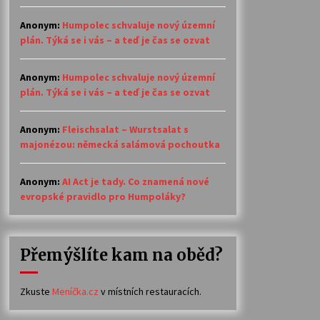
Anonym
:
Humpolec schvaluje nový územní
plán. Týká se i vás – a teď je čas se ozvat
Anonym
:
Humpolec schvaluje nový územní
plán. Týká se i vás – a teď je čas se ozvat
Anonym
:
Fleischsalat – Wurstsalat s
majonézou: německá salámová pochoutka
Anonym
:
AI Act je tady. Co znamená nové
evropské pravidlo pro Humpoláky?
Přemýšlíte kam na oběd?
Zkuste
Meníčka.cz
v místních restauracích.