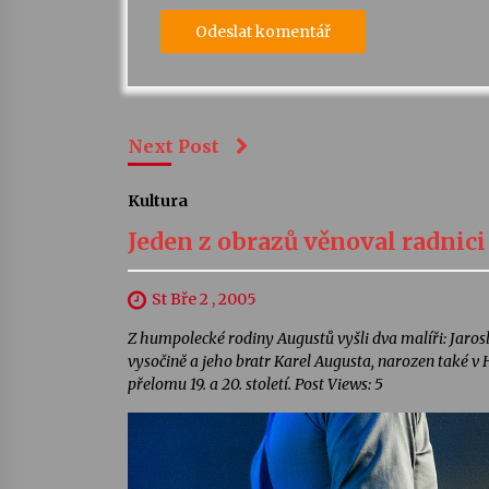
Next Post
Kultura
Jeden z obrazů věnoval radnici
St Bře 2 , 2005
Z humpolecké rodiny Augustů vyšli dva malíři: Jaro
vysočině a jeho bratr Karel Augusta, narozen také v
přelomu 19. a 20. století. Post Views: 5