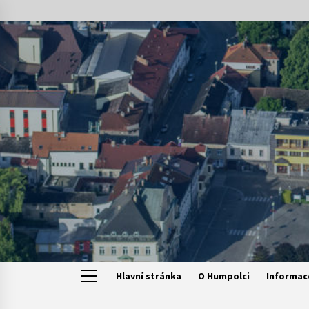
Skip
to
content
Hlavní stránka
O Humpolci
Informac