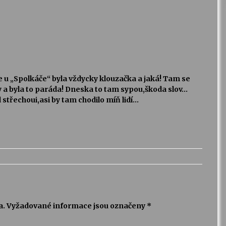
 u „Spolkáče“ byla vždycky klouzačka a jaká! Tam se
ky a byla to paráda! Dneska to tam sypou,škoda slov…
třechoui,asi by tam chodilo míň lidí…
a.
Vyžadované informace jsou označeny
*