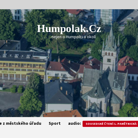
Humpolak.cz
. . . . . nejen o Humpolci a okolí
e z městského úřadu
Sport
audio:
SOUSEDSKÉ ČTENÍ-L. PAMĚTNICKÁ: 