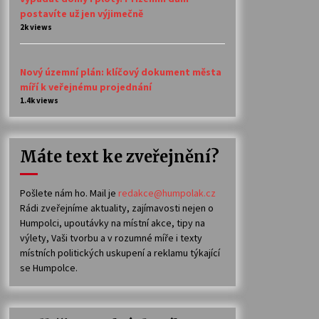
postavíte už jen výjimečně
2k views
Nový územní plán: klíčový dokument města
míří k veřejnému projednání
1.4k views
Máte text ke zveřejnění?
Pošlete nám ho. Mail je
redakce@humpolak.cz
Rádi zveřejníme aktuality, zajímavosti nejen o
Humpolci, upoutávky na místní akce, tipy na
výlety, Vaši tvorbu a v rozumné míře i texty
místních politických uskupení a reklamu týkající
se Humpolce.