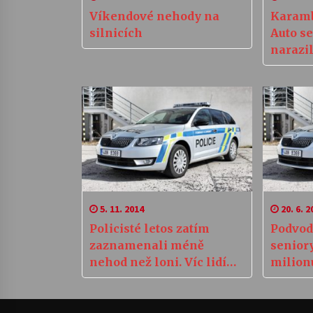
Víkendové nehody na
Karamb
silnicích
Auto se
narazil
5. 11. 2014
20. 6. 2
Policisté letos zatím
Podvod
zaznamenali méně
seniory
nehod než loni. Víc lidí
milion
však zemřelo