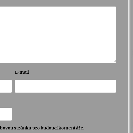
E-mail
webovou stránku pro budoucí komentáře.