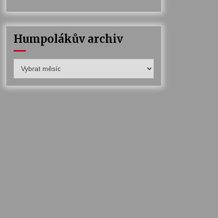
Humpolákův archiv
Humpolákův
archiv