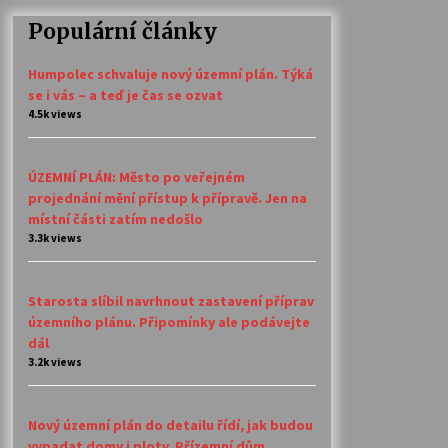
Populární články
Humpolec schvaluje nový územní plán. Týká
se i vás – a teď je čas se ozvat
4.5k views
ÚZEMNÍ PLÁN: Město po veřejném
projednání mění přístup k přípravě. Jen na
místní části zatím nedošlo
3.3k views
Starosta slíbil navrhnout zastavení příprav
územního plánu. Připomínky ale podávejte
dál
3.2k views
Nový územní plán do detailu řídí, jak budou
vypadat domy i ploty. Přízemní dům