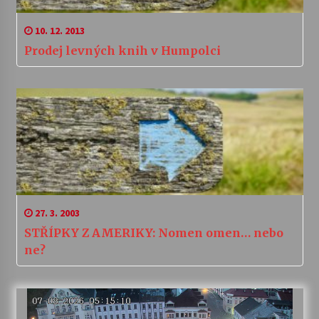
10. 12. 2013
Prodej levných knih v Humpolci
27. 3. 2003
STŘÍPKY Z AMERIKY: Nomen omen… nebo
ne?