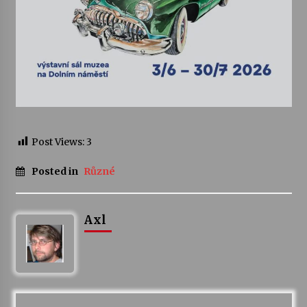
Varhanní recitál Michala Novenka v Klášteře
Želiv
3. 7. 2026
Petr Adamec – Malovaný svět
30. 6. 2026
Post Views:
3
Posted in
Různé
Axl