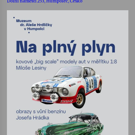
Dolní náměstí 253, Humpolec, Česko
Votavžatský ploty
23. 7. 2026
Letní koncerty ve Stromovce: Rufus Miller
22. 7. 2026
Vysočinka
17. 7. 2026
Ozvěny prázdnin
14. 7. 2026
Za kulturou kousek za Humpolec. V Želivě ožije
odkaz Josefa Čapka
13. 7. 2026