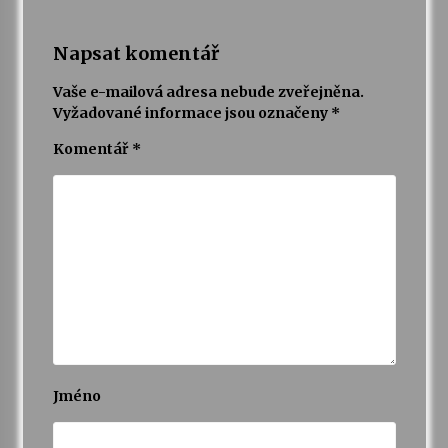
Napsat komentář
Vaše e-mailová adresa nebude zveřejněna.
Vyžadované informace jsou označeny
*
Komentář
*
Jméno