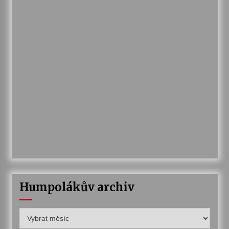
Humpolákův archiv
Humpolákův
archiv