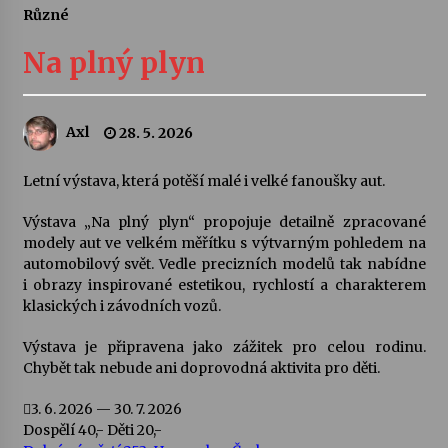
Různé
Letní koncerty ve Stromovce: Ars Camerata a
Sukuba Ensemble
Na plný plyn
4. 8. 2026
Vernisáž výstavy Josefíny Duškové: Stávám se
Axl
28. 5. 2026
kapkou
30. 7. 2026
Letní výstava, která potěší malé i velké fanoušky aut.
Veselí muzikanti
Výstava „Na plný plyn“ propojuje detailně zpracované
30. 7. 2026
modely aut ve velkém měřítku s výtvarným pohledem na
automobilový svět. Vedle precizních modelů tak nabídne
i obrazy inspirované estetikou, rychlostí a charakterem
klasických i závodních vozů.
Pozvánka na integrační festival Quijotova
šedesátka: 28. 7.–1. 8. 2026
28. 7. 2026
Výstava je připravena jako zážitek pro celou rodinu.
Chybět tak nebude ani doprovodná aktivita pro děti.
Letní koncerty ve Stromovce: Kolchoz a
3. 6. 2026 — 30. 7. 2026
Jenakaši
Dospělí 40,- Děti 20,-
28. 7. 2026