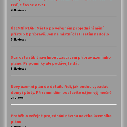
teď je čas se ozvat
4.4k views
ÚZEMNÍ PLÁN: Město po veřejném projednání mění
přístup k přípravě. Jen na místní části zatím nedošlo
3.2k views
Starosta slíbil navrhnout zastavení příprav územního
plánu. Připomínky ale podávejte dál
3.2k views
Nový územní plán do detailu řídí, jak budou vypadat
domy i ploty. Přízemní dům postavíte už jen výjimečně
2k views
Proběhlo veřejné projednání návrhu nového územního
plánu
1.4k views