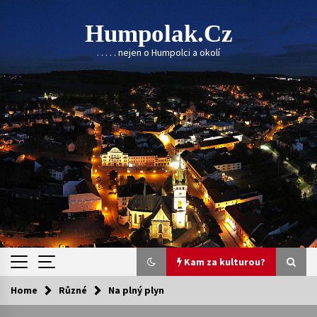
Skip
to
Humpolak.cz
content
. . . . . nejen o Humpolci a okolí
Kam za kulturou?
Home
Různé
Na plný plyn
Kam za kulturou?