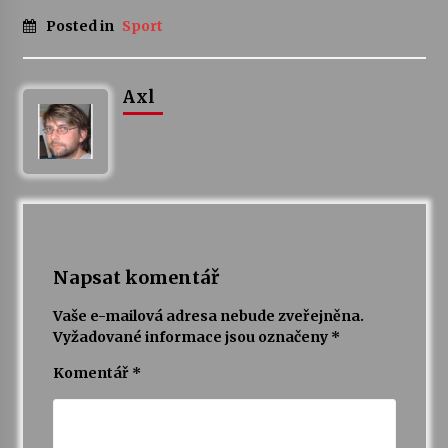
Posted in
Sport
Votavžatský ploty
23. 7. 2026
Axl
Letní koncerty ve Stromovce: Rufus Miller
22. 7. 2026
Vysočinka
17. 7. 2026
Napsat komentář
Ozvěny prázdnin
Vaše e-mailová adresa nebude zveřejněna.
14. 7. 2026
Vyžadované informace jsou označeny
*
Komentář
*
Za kulturou kousek za Humpolec. V Želivě ožije
odkaz Josefa Čapka
13. 7. 2026