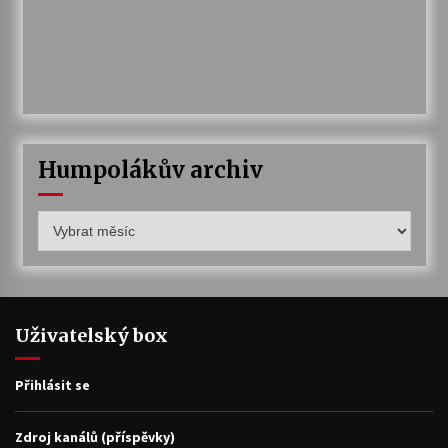
Humpolákův archiv
Humpolákův
archiv
Uživatelský box
Přihlásit se
Zdroj kanálů (příspěvky)