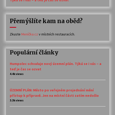
Týká se i vás – a teď je čas se ozvat
Přemýšlíte kam na oběd?
Zkuste
Meníčka.cz
v místních restauracích.
Populární články
Humpolec schvaluje nový územní plán. Týká se i vás – a
teď je čas se ozvat
4.4k views
ÚZEMNÍ PLÁN: Město po veřejném projednání mění
přístup k přípravě. Jen na místní části zatím nedošlo
3.3k views