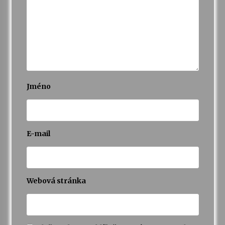
Varhanní recitál Michala Novenka v Klášteře
Želiv
3. 7. 2026
Petr Adamec – Malovaný svět
30. 6. 2026
Jméno
E-mail
Webová stránka