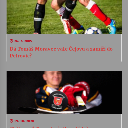
26. 7. 2005
Dá Tomáš Moravec vale Čejovu a zamíří do
Petrovic?
19. 10. 2020