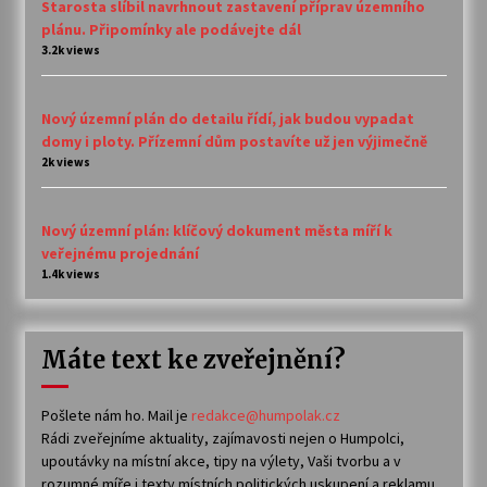
Starosta slíbil navrhnout zastavení příprav územního
plánu. Připomínky ale podávejte dál
3.2k views
Nový územní plán do detailu řídí, jak budou vypadat
domy i ploty. Přízemní dům postavíte už jen výjimečně
2k views
Nový územní plán: klíčový dokument města míří k
veřejnému projednání
1.4k views
Máte text ke zveřejnění?
Pošlete nám ho. Mail je
redakce@humpolak.cz
Rádi zveřejníme aktuality, zajímavosti nejen o Humpolci,
upoutávky na místní akce, tipy na výlety, Vaši tvorbu a v
rozumné míře i texty místních politických uskupení a reklamu