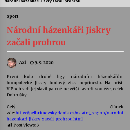
Národní házenkáři Jiskry začali prohrou
Letní koncerty ve Stromovce: Ars Camerata a
Sukuba Ensemble
Sport
4. 8. 2026
Národní házenkáři Jiskry
Vernisáž výstavy Josefíny Duškové: Stávám se
začali prohrou
kapkou
30. 7. 2026
Axl
9. 9. 2020
Veselí muzikanti
30. 7. 2026
První kolo druhé ligy národním házenkářům
humpolecké Jiskry bodový zisk nepřineslo. Na hřišti
V Podhradí jej slavil patrně největší favorit soutěže, celek
Pozvánka na integrační festival Quijotova
šedesátka: 28. 7.–1. 8. 2026
Dobrušky.
28. 7. 2026
Celý článek
zde:
https://pelhrimovsky.denik.cz/ostatni_region/narodni-
Letní koncerty ve Stromovce: Kolchoz a
hazenkari-jiskry-zacali-prohrou.html
Jenakaši
Post Views:
3
28. 7. 2026