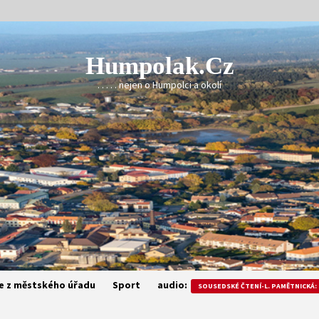
Humpolak.cz
. . . . . nejen o Humpolci a okolí
e z městského úřadu
Sport
audio:
SOUSEDSKÉ ČTENÍ-L. PAMĚTNICKÁ: 