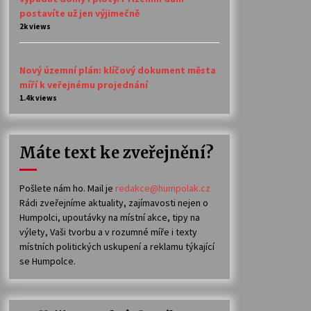
postavíte už jen výjimečně
2k views
Nový územní plán: klíčový dokument města
míří k veřejnému projednání
1.4k views
Máte text ke zveřejnění?
Pošlete nám ho. Mail je
redakce@humpolak.cz
Rádi zveřejníme aktuality, zajímavosti nejen o
Humpolci, upoutávky na místní akce, tipy na
výlety, Vaši tvorbu a v rozumné míře i texty
místních politických uskupení a reklamu týkající
se Humpolce.