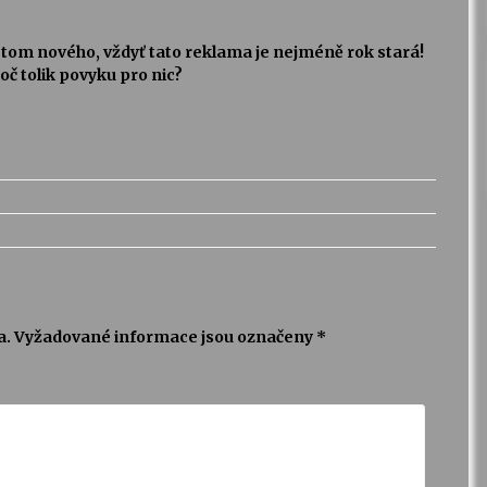
a tom nového, vždyť tato reklama je nejméně rok stará!
oč tolik povyku pro nic?
a.
Vyžadované informace jsou označeny
*