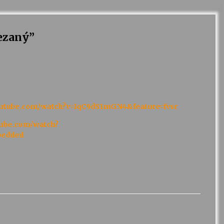
řezaný
”
outube.com/watch?v=IqC9dS1mGN4&feature=fvsr
tube.com/watch?
bedded