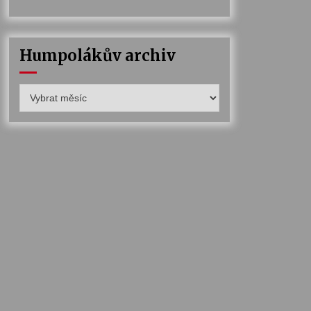
Humpolákův archiv
Humpolákův
archiv