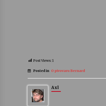
Post Views:
1
Posted in
O pivovaru Bernard
Axl