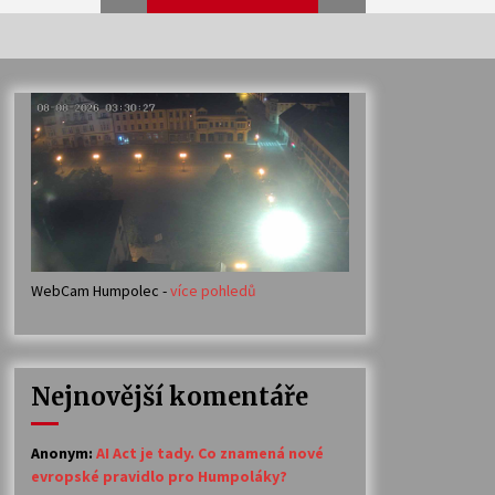
Veselí muzikanti
30. 7. 2026
Votavžatský ploty
23. 7. 2026
WebCam Humpolec -
více pohledů
Ozvěny prázdnin
14. 7. 2026
Nejnovější komentáře
Petr Adamec – Malovaný svět
30. 6. 2026
Anonym
:
AI Act je tady. Co znamená nové
evropské pravidlo pro Humpoláky?