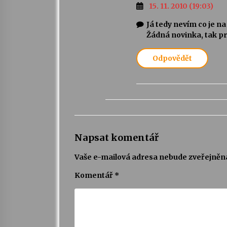
15. 11. 2010 (19:03)
Já tedy nevím co je n
Žádná novinka, tak pr
Odpovědět
Napsat komentář
Vaše e-mailová adresa nebude zveřejněn
Komentář
*