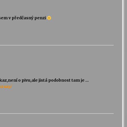
á sem v předčasný penzi
,není o pivu,ale jistá podobnost tam je …
urazy/