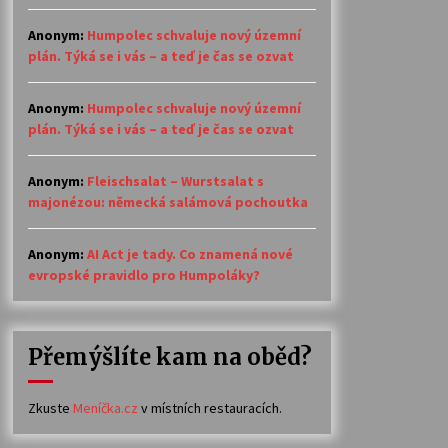
Anonym
:
Humpolec schvaluje nový územní
plán. Týká se i vás – a teď je čas se ozvat
Anonym
:
Humpolec schvaluje nový územní
plán. Týká se i vás – a teď je čas se ozvat
Anonym
:
Fleischsalat – Wurstsalat s
majonézou: německá salámová pochoutka
Anonym
:
AI Act je tady. Co znamená nové
evropské pravidlo pro Humpoláky?
Přemýšlíte kam na oběd?
Zkuste
Meníčka.cz
v místních restauracích.