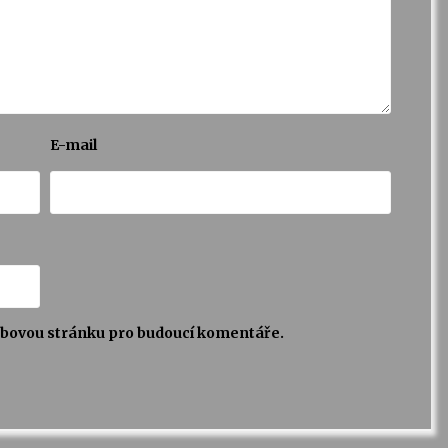
E-mail
webovou stránku pro budoucí komentáře.