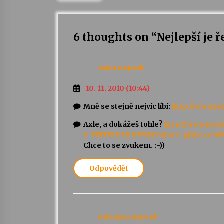
6 thoughts on “
Nejlepší je 
misa
napsal:
10. 11. 2010 (10:44)
Mně se stejně nejvíc líbí:
http://www.y
Axle, a dokážeš tohle?
http://www.you
v=PWZF1O3DGFY&feature=player_em
Chce to se zvukem. :-))
Odpovědět
Anonym
napsal: