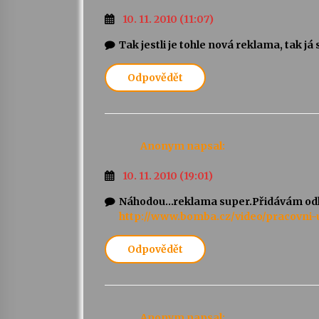
10. 11. 2010 (11:07)
Tak jestli je tohle nová reklama, tak j
Odpovědět
Anonym
napsal:
10. 11. 2010 (19:01)
Náhodou…reklama super.Přidávám odkaz
http://www.bomba.cz/video/pracovni-
Odpovědět
Anonym
napsal: