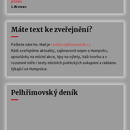
plánu
1.4k views
Máte text ke zveřejnění?
Pošlete nám ho. Mail je
redakce@humpolak.cz
Rádi zveřejníme aktuality, zajímavosti nejen o Humpolci,
upoutávky na místní akce, tipy na výlety, Vaši tvorbu a v
rozumné míře i texty místních politických uskupení a reklamu
týkající se Humpolce.
Pelhřimovský deník