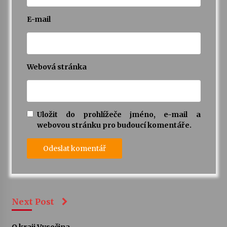
E-mail
Webová stránka
Uložit do prohlížeče jméno, e-mail a
webovou stránku pro budoucí komentáře.
Next Post