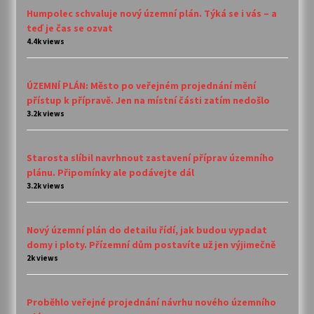
Humpolec schvaluje nový územní plán. Týká se i vás – a
teď je čas se ozvat
4.4k views
ÚZEMNÍ PLÁN: Město po veřejném projednání mění
přístup k přípravě. Jen na místní části zatím nedošlo
3.2k views
Starosta slíbil navrhnout zastavení příprav územního
plánu. Připomínky ale podávejte dál
3.2k views
Nový územní plán do detailu řídí, jak budou vypadat
domy i ploty. Přízemní dům postavíte už jen výjimečně
2k views
Proběhlo veřejné projednání návrhu nového územního