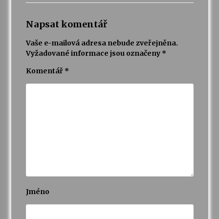
Napsat komentář
Vaše e-mailová adresa nebude zveřejněna.
Vyžadované informace jsou označeny
*
Komentář
*
Jméno