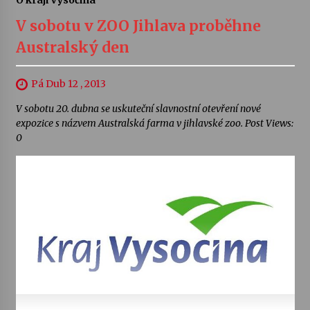
O kraji Vysočina
V sobotu v ZOO Jihlava proběhne
Australský den
Pá Dub 12 , 2013
V sobotu 20. dubna se uskuteční slavnostní otevření nové
expozice s názvem Australská farma v jihlavské zoo. Post Views:
0