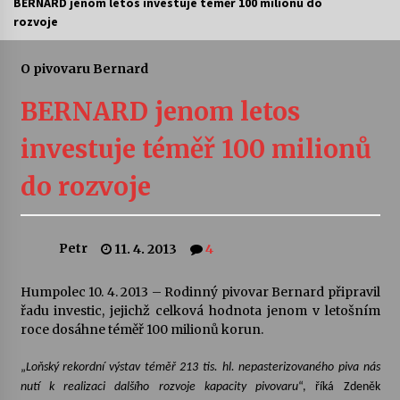
BERNARD jenom letos investuje téměř 100 milionů do
rozvoje
Letní koncerty ve Stromovce: Ars Camerata a
Sukuba Ensemble
4. 8. 2026
O pivovaru Bernard
BERNARD jenom letos
Vernisáž výstavy Josefíny Duškové: Stávám se
kapkou
investuje téměř 100 milionů
30. 7. 2026
do rozvoje
Veselí muzikanti
30. 7. 2026
Petr
11. 4. 2013
4
Pozvánka na integrační festival Quijotova
šedesátka: 28. 7.–1. 8. 2026
Humpolec 10. 4. 2013 – Rodinný pivovar Bernard připravil
28. 7. 2026
řadu investic, jejichž celková hodnota jenom v letošním
roce dosáhne téměř 100 milionů korun.
Letní koncerty ve Stromovce: Kolchoz a
„
Loňský rekordní výstav téměř 213 tis. hl. nepasterizovaného piva nás
Jenakaši
nutí k realizaci dalšího rozvoje kapacity pivovaru
“, říká Zdeněk
28. 7. 2026