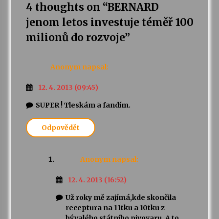
4 thoughts on “
BERNARD
jenom letos investuje téměř 100
milionů do rozvoje
”
Anonym
napsal:
12. 4. 2013 (09:45)
SUPER ! Tleskám a fandím.
Odpovědět
Anonym
napsal:
12. 4. 2013 (16:52)
Už roky mě zajímá,kde skončila
receptura na 11tku a 10tku z
bývalého státního pivovaru. A to