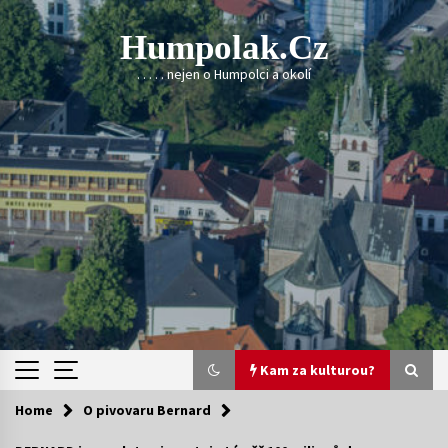
Skip
to
Humpolak.cz
content
. . . . . nejen o Humpolci a okolí
Kam za kulturou?
Home
O pivovaru Bernard
Kam za kulturou?