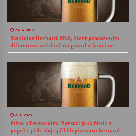
21. 4. 2012
Stanislav Bernard: Muž, který prosazením
diferencované daně na pivo dal šanci ne
2. 1. 2023
Píšou o Bernardivo: Povstal jako fénix z
popela, přibližuje příběh pivovaru Bernard