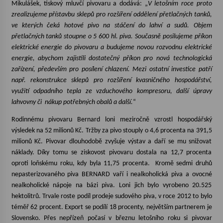
Mikulášek, tiskový mluvčí pivovaru a dodává: „
V letošním roce proto
zrealizujeme přístavbu sklepů pro rozšíření oddělení přetlačných tanků,
Votavžatský ploty
ve kterých čeká hotové pivo na stáčení do lahví a sudů. Objem
23. 7. 2026
přetlačných tanků stoupne o 5 600 hl. piva. Současně posilujeme příkon
elektrické energie do pivovaru a budujeme novou rozvodnu elektrické
energie, abychom zajistili dostatečný příkon pro nová technologická
Letní koncerty ve Stromovce: Rufus Miller
zařízení, především pro posílení chlazení. Mezi ostatní investice patří
22. 7. 2026
např. rekonstrukce sklepů pro rozšíření kvasničného hospodářství,
využití odpadního tepla ze vzduchového kompresoru, další úpravy
lahvovny či
nákup potřebných obalů a další.
“
Vysočinka
Rodinnému pivovaru Bernard loni meziročně vzrostl hospodářský
17. 7. 2026
výsledek na 52 milionů Kč. Tržby za pivo stouply o 4,6 procenta na 391,5
milionů Kč. Pivovar dlouhodobě zvyšuje výstav a daří se mu snižovat
náklady. Díky tomu se ziskovost pivovaru dostala na 12,7 procenta
Ozvěny prázdnin
oproti loňskému roku, kdy byla 11,75 procenta.
Kromě sedmi druhů
14. 7. 2026
nepasterizovaného piva BERNARD vaří i nealkoholická piva a ovocné
nealkoholické nápoje na bázi piva. Loni jich bylo vyrobeno 20.525
hektolitrů. Trvale roste podíl prodeje sudového piva, v roce 2012 to bylo
Za kulturou kousek za Humpolec. V Želivě ožije
téměř 62 procent. Export se podílí 18 procenty, největším partnerem je
odkaz Josefa Čapka
Slovensko. Přes nepřízeň počasí v březnu letošního roku si pivovar
13. 7. 2026