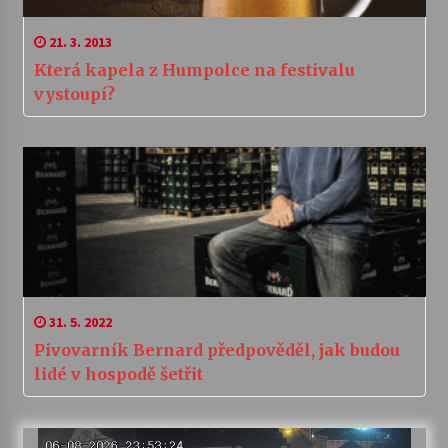
21. 3. 2013
Která kapela z Humpolce na festivalu
vystoupí?
31. 5. 2022
Pivovarník Bernard předpověděl, jak budou
lidé v hospodě šetřit