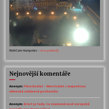
WebCam Humpolec -
více pohledů
Nejnovější komentáře
Anonym
:
Fleischsalat – Wurstsalat s majonézou:
německá salámová pochoutka
Anonym
:
AI Act je tady. Co znamená nové evropské