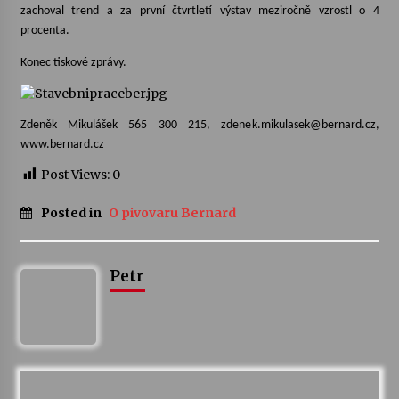
zachoval trend a za první čtvrtletí výstav meziročně vzrostl o 4
procenta.
Varhanní recitál Michala Novenka v Klášteře
Želiv
Konec tiskové zprávy.
3. 7. 2026
Petr Adamec – Malovaný svět
Zdeněk Mikulášek 565 300 215, zdenek.mikulasek@bernard.cz,
30. 6. 2026
www.bernard.cz
Post Views:
0
Posted in
O pivovaru Bernard
Petr