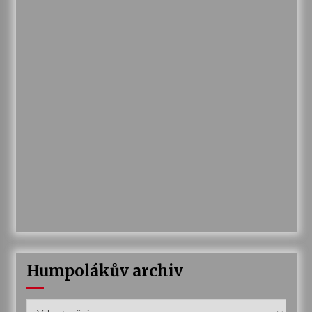
Humpolákův archiv
Humpolákův