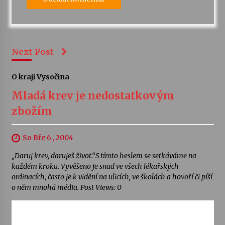
Next Post
O kraji Vysočina
Mladá krev je nedostatkovým
zbožím
So Bře 6 , 2004
„Daruj krev, daruješ život.“S tímto heslem se setkáváme na
každém kroku. Vyvěšeno je snad ve všech lékařských
ordinacích, často je k vidění na ulicích, ve školách a hovoří či píší
o něm mnohá média. Post Views: 0