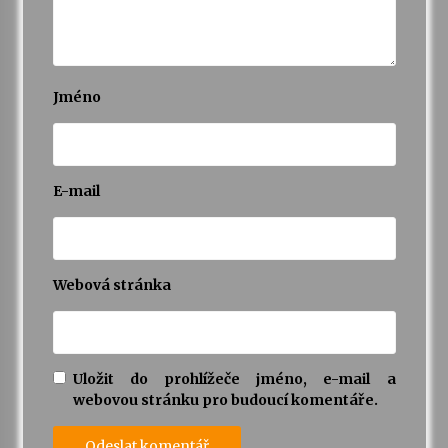
Jméno
E-mail
Webová stránka
Uložit do prohlížeče jméno, e-mail a
webovou stránku pro budoucí komentáře.