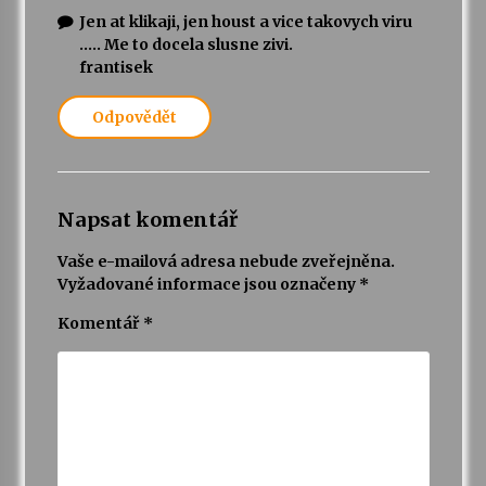
Jen at klikaji, jen houst a vice takovych viru
….. Me to docela slusne zivi.
frantisek
Odpovědět
Napsat komentář
Vaše e-mailová adresa nebude zveřejněna.
Vyžadované informace jsou označeny
*
Komentář
*