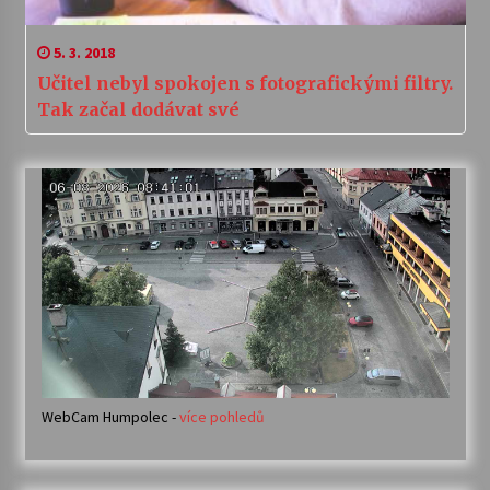
5. 3. 2018
Učitel nebyl spokojen s fotografickými filtry.
Tak začal dodávat své
WebCam Humpolec -
více pohledů