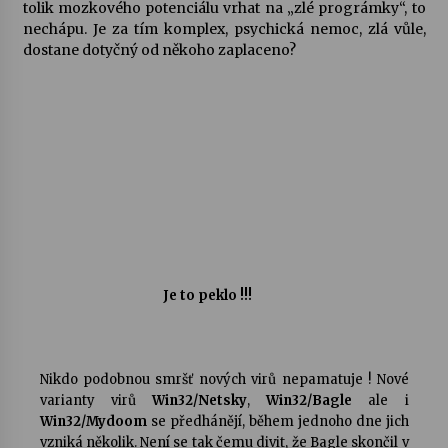
tolik mozkového potenciálu vrhat na „zlé prográmky“, to
nechápu. Je za tím komplex, psychická nemoc, zlá vůle,
dostane dotyčný od někoho zaplaceno?
Je to peklo !!!
Nikdo podobnou smršť nových virů nepamatuje ! Nové
varianty virů
Win32/Netsky
,
Win32/Bagle
ale i
Win32/Mydoom
se předhánějí, během jednoho dne jich
vzniká několik. Není se tak čemu divit, že Bagle skončil v