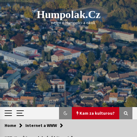
Skip
to
Humpolak.cz
content
. . . . . nejen o Humpolci a okolí
Kam za kulturou?
Home
Internet a WWW
Kam za kulturou?