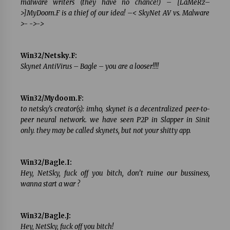
malware writers (they have no chance!) – [LaMeRz–
>]MyDoom.F is a thief of our idea! –< SkyNet AV vs. Malware
>- ->->
Win32/Netsky.F:
Skynet AntiVirus – Bagle – you are a looser!!!!
Win32/Mydoom.F:
to netsky’s creator(s): imho, skynet is a decentralized peer-to-
peer neural network. we have seen P2P in Slapper in Sinit
only. they may be called skynets, but not your shitty app.
Win32/Bagle.I:
Hey, NetSky, fuck off you bitch, don’t ruine our bussiness,
wanna start a war ?
Win32/Bagle.J:
Hey, NetSky, fuck off you bitch!