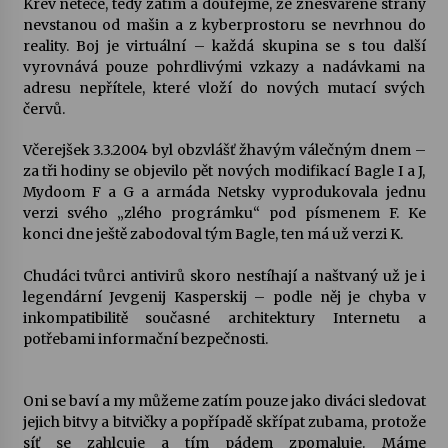
Krev neteče, tedy zatím a doufejme, že znesvářené strany
nevstanou od mašin a z kyberprostoru se nevrhnou do
Votavžatský ploty
reality. Boj je virtuální – každá skupina se s tou další
23. 7. 2026
vyrovnává pouze pohrdlivými vzkazy a nadávkami na
adresu nepřítele, které vloží do nových mutací svých
červů.
Letní koncerty ve Stromovce: Rufus Miller
Včerejšek 3.3.2004 byl obzvlášť žhavým válečným dnem –
22. 7. 2026
za tři hodiny se objevilo pět nových modifikací Bagle I a J,
Mydoom F a G a armáda Netsky vyprodukovala jednu
verzi svého „zlého prográmku“ pod písmenem F. Ke
Vysočinka
konci dne ještě zabodoval tým Bagle, ten má už verzi K.
17. 7. 2026
Chudáci tvůrci antivirů skoro nestíhají a naštvaný už je i
legendární Jevgenij Kasperskij – podle něj je chyba v
Ozvěny prázdnin
inkompatibilitě současné architektury Internetu a
14. 7. 2026
potřebami informační bezpečnosti.
Oni se baví a my můžeme zatím pouze jako diváci sledovat
Za kulturou kousek za Humpolec. V Želivě ožije
jejich bitvy a bitvičky a popřípadě skřípat zubama, protože
odkaz Josefa Čapka
síť se zahlcuje a tím pádem zpomaluje. Máme
13. 7. 2026