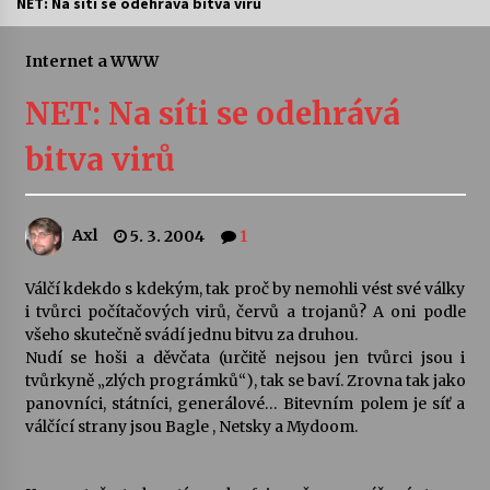
NET: Na síti se odehrává bitva virů
Letní koncerty ve Stromovce: Ars Camerata a
Sukuba Ensemble
Internet a WWW
4. 8. 2026
NET: Na síti se odehrává
Vernisáž výstavy Josefíny Duškové: Stávám se
bitva virů
kapkou
30. 7. 2026
Axl
5. 3. 2004
1
Veselí muzikanti
30. 7. 2026
Válčí kdekdo s kdekým, tak proč by nemohli vést své války
i tvůrci počítačových virů, červů a trojanů? A oni podle
všeho skutečně svádí jednu bitvu za druhou.
Pozvánka na integrační festival Quijotova
šedesátka: 28. 7.–1. 8. 2026
Nudí se hoši a děvčata (určitě nejsou jen tvůrci jsou i
28. 7. 2026
tvůrkyně „zlých prográmků“), tak se baví. Zrovna tak jako
panovníci, státníci, generálové… Bitevním polem je síť a
válčící strany jsou Bagle , Netsky a Mydoom.
Letní koncerty ve Stromovce: Kolchoz a
Jenakaši
28. 7. 2026