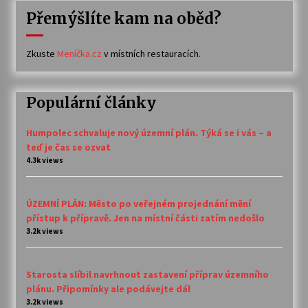
Přemýšlíte kam na oběd?
Zkuste
Meníčka.cz
v místních restauracích.
Populární články
Humpolec schvaluje nový územní plán. Týká se i vás – a
teď je čas se ozvat
4.3k views
ÚZEMNÍ PLÁN: Město po veřejném projednání mění
přístup k přípravě. Jen na místní části zatím nedošlo
3.2k views
Starosta slíbil navrhnout zastavení příprav územního
plánu. Připomínky ale podávejte dál
3.2k views