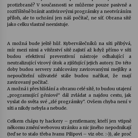
protizbraně? V současnosti se můžeme pouze pasivně a
roztříštěně bránit antivirovými prográmky a neotvíráním
Varhanní recitál Michala Novenka v Klášteře
příloh, ale to uchrání jen náš počítač, ne síť. Obrana sítě
Želiv
jako celku vlastně neexistuje.
3. 7. 2026
A možná bude ještě hůř. Kyberválečníků na síti přibývá,
Petr Adamec – Malovaný svět
mír mezi nimi a vítězství sítě zajistí až když přímo v síti
30. 6. 2026
budou efektivní preventivní nástroje odhalující a
neutralizující virový útok a zjišťující jejich autory. Do této
doby budou servery zahlcovány zavirovanými mejlíky a
nepoučitelní uživatelé stále budou naříkat, že mají
zavirovaný počítač.
A možná i přes hlídání a obranu celé sítě, to budou utajení
„programující géniové“ dál zvládat a najdou cestu, jak
vyslat do světa své „zlé prográmky“. Ovšem chyba není v
síti a nikdy nebyla a nebude.
Celkem chápu ty hackery – gentlemany, kteří jen vtipně
někomu změní webovou stránku a nic jiného nepodnikají
(teď se to stalo třeba Ivanu Pilipovi – viz obr. :-)), ale proč