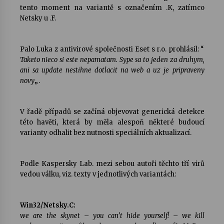
tento moment na variantě s označením .K, zatímco
Netsky u .F.
Palo Luka z antivirové společnosti Eset s r.o. prohlásil: “
Taketo nieco si este nepamatam. Sype sa to jeden za druhym,
ani sa update nestihne dotlacit na web a uz je pripraveny
novy
„.
V řadě případů se začíná objevovat generická detekce
této havěti, která by měla alespoň některé budoucí
varianty odhalit bez nutnosti speciálních aktualizací.
Podle Kaspersky Lab. mezi sebou autoři těchto tří virů
vedou válku, viz. texty v jednotlivých variantách:
Win32/Netsky.C:
we are the skynet – you can’t hide yourself! – we kill