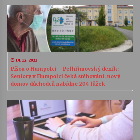
14. 12. 2021
Píšou o Humpolci – Pelhřimovský deník:
Seniory v Humpolci čeká stěhování: nový
domov důchodců nabídne 204 lůžek