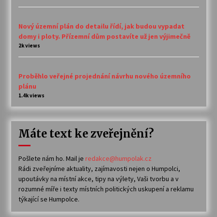
Nový územní plán do detailu řídí, jak budou vypadat
domy i ploty. Přízemní dům postavíte už jen výjimečně
2k views
Proběhlo veřejné projednání návrhu nového územního
plánu
1.4k views
Máte text ke zveřejnění?
Pošlete nám ho. Mail je
redakce@humpolak.cz
Rádi zveřejníme aktuality, zajímavosti nejen o Humpolci,
upoutávky na místní akce, tipy na výlety, Vaši tvorbu a v
rozumné míře i texty místních politických uskupení a reklamu
týkající se Humpolce.