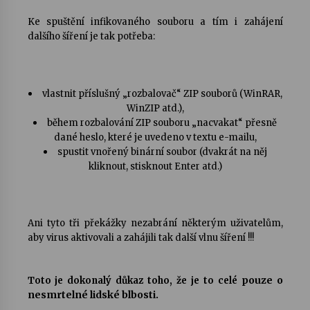
Ke spuštění infikovaného souboru a tím i zahájení
dalšího šíření je tak potřeba:
vlastnit příslušný „rozbalovač“ ZIP souborů (WinRAR,
WinZIP atd.),
během rozbalování ZIP souboru „nacvakat“ přesně
dané heslo, které je uvedeno v textu e-mailu,
spustit vnořený binární soubor (dvakrát na něj
kliknout, stisknout Enter atd.)
Ani tyto tři překážky nezabrání některým uživatelům,
aby virus aktivovali a zahájili tak další vlnu šíření !!!
pouze o
Toto je dokonalý důkaz toho, že je to celé
nesmrtelné lidské blbosti.