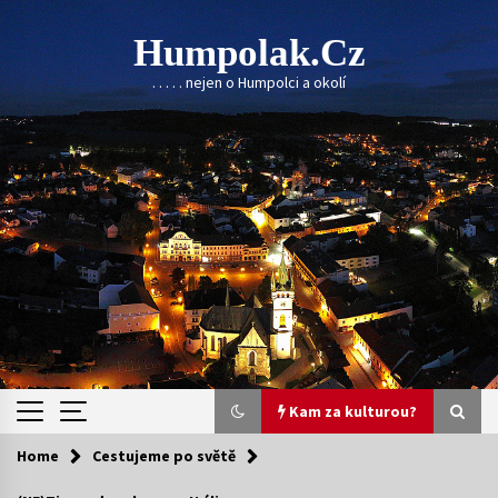
Skip
to
Humpolak.cz
content
. . . . . nejen o Humpolci a okolí
Kam za kulturou?
Home
Cestujeme po světě
Kam za kulturou?