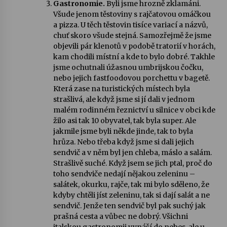
Gastronomie.
Byli jsme hrozně zklamáni.
Všude jenom těstoviny s rajčatovou omáčkou
a pizza. U těch těstovin tisíce variací a názvů,
chuť skoro všude stejná. Samozřejmě že jsme
objevili pár klenotů v podobě tratorií v horách,
kam chodili místní a kde to bylo dobré. Takhle
jsme ochutnali úžasnou umbrijskou čočku,
nebo jejich fastfoodovou porchettu v bagetě.
Která zase na turistických místech byla
strašlivá, ale když jsme si jí dali v jednom
malém rodinném řeznictví u silnice v obci kde
žilo asi tak 10 obyvatel, tak byla super. Ale
jakmile jsme byli někde jinde, tak to byla
hrůza. Nebo třeba když jsme si dali jejich
sendvič a v něm byl jen chleba, máslo a salám.
Strašlivě suché. Když jsem se jich ptal, proč do
toho sendviče nedají nějakou zeleninu –
salátek, okurku, rajče, tak mi bylo sděleno, že
kdyby chtěli jíst zeleninu, tak si dají salát a ne
sendvič. Jenže ten sendvič byl pak suchý jak
prašná cesta a vůbec ne dobrý. Všichni