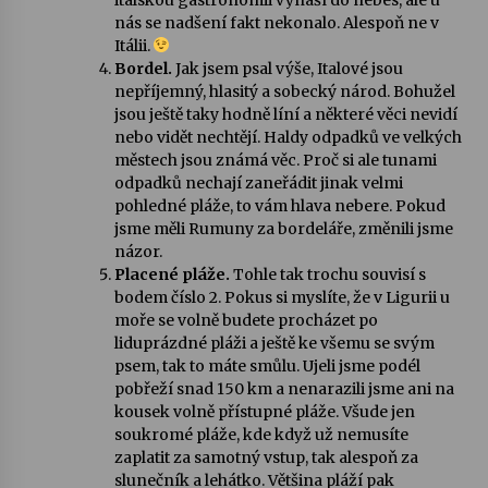
italskou gastronomii vynáší do nebes, ale u
nás se nadšení fakt nekonalo. Alespoň ne v
Itálii.
Bordel.
Jak jsem psal výše, Italové jsou
nepříjemný, hlasitý a sobecký národ. Bohužel
jsou ještě taky hodně líní a některé věci nevidí
nebo vidět nechtějí. Haldy odpadků ve velkých
městech jsou známá věc. Proč si ale tunami
odpadků nechají zaneřádit jinak velmi
pohledné pláže, to vám hlava nebere. Pokud
jsme měli Rumuny za bordeláře, změnili jsme
názor.
Placené pláže.
Tohle tak trochu souvisí s
bodem číslo 2. Pokus si myslíte, že v Ligurii u
moře se volně budete procházet po
liduprázdné pláži a ještě ke všemu se svým
psem, tak to máte smůlu. Ujeli jsme podél
pobřeží snad 150 km a nenarazili jsme ani na
kousek volně přístupné pláže. Všude jen
soukromé pláže, kde když už nemusíte
zaplatit za samotný vstup, tak alespoň za
slunečník a lehátko. Většina pláží pak