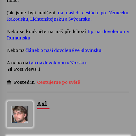
líbilo:
Jak jsme byli nadšeni
na našich cestách po Německu,
Rakousku, Lichtenštejnsku a Švýcarsku
.
Nebo se koukněte na náš předchozí
tip na dovolenou v
Rumunsku
.
Nebo na
článek o naší dovolené ve Slovinsku
.
A nebo na
typ na dovolenou v Norsku
.
Post Views:
1
Posted in
Cestujeme po světě
Axl