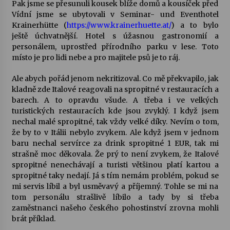
Pak jsme se přesunuli kousek blíže domů a kousíček před
Vídní jsme se ubytovali v Seminar- und Eventhotel
Krainerhütte (
https://www.krainerhuette.at/
) a to bylo
ještě úchvatnější. Hotel s úžasnou gastronomií a
personálem, uprostřed přírodního parku v lese. Toto
místo je pro lidi nebe a pro majitele psů je to ráj.
Ale abych pořád jenom nekritizoval. Co mě překvapilo, jak
kladně zde Italové reagovali na spropitné v restauracích a
barech. A to opravdu všude. A třeba i ve velkých
turistických restauracích kde jsou zvyklý. I když jsem
nechal malé spropitné, tak vždy velké díky. Nevím o tom,
že by to v Itálii nebylo zvykem. Ale když jsem v jednom
baru nechal servírce za drink spropitné 1 EUR, tak mi
strašně moc děkovala. Že prý to není zvykem, že Italové
spropitné nenechávají a turisti většinou platí kartou a
spropitné taky nedají. Já s tím nemám problém, pokud se
mi servis líbil a byl usměvavý a příjemný. Tohle se mi na
tom personálu strašlivě líbilo a tady by si třeba
zaměstnanci našeho českého pohostinství zrovna mohli
brát příklad.