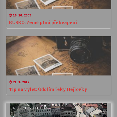
16. 10. 2009
RUSKO: Země plná překvapení
21. 3. 2012
Tip na výlet: Údolím řeky Hejlovky