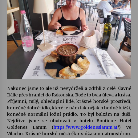
Nakonec jsme to ale už nevydrželi a zdrhli z celé slavné
Itálie přes hranici do Rakouska. Bože to byla úleva a krása.
Příjemní, milý, ohleduplní lidé, krásné horské prostředí,
konečně dobré jídlo, které je nám tak nějak o hodně bližší,
konečně normální ložní prádlo. To byl balzám na duši.
Nejdříve jsme se ubytovali v hotelu Boutique Hotel
Goldenes Lamm (
https://www.goldeneslamm.at
/) ve
Vilachu. Krásné horské městečko s úžasnou atmosférou.