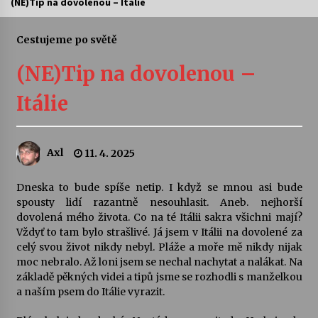
(NE)Tip na dovolenou – Itálie
Letní koncerty ve Stromovce: Ars Camerata a
Sukuba Ensemble
Cestujeme po světě
4. 8. 2026
(NE)Tip na dovolenou –
Vernisáž výstavy Josefíny Duškové: Stávám se
Itálie
kapkou
30. 7. 2026
Axl
11. 4. 2025
Veselí muzikanti
30. 7. 2026
Dneska to bude spíše netip. I když se mnou asi bude
spousty lidí razantně nesouhlasit. Aneb. nejhorší
dovolená mého života. Co na té Itálii sakra všichni mají?
Pozvánka na integrační festival Quijotova
šedesátka: 28. 7.–1. 8. 2026
Vždyť to tam bylo strašlivé. Já jsem v Itálii na dovolené za
28. 7. 2026
celý svou život nikdy nebyl. Pláže a moře mě nikdy nijak
moc nebralo. Až loni jsem se nechal nachytat a nalákat. Na
základě pěkných videi a tipů jsme se rozhodli s manželkou
Letní koncerty ve Stromovce: Kolchoz a
a naším psem do Itálie vyrazit.
Jenakaši
28. 7. 2026