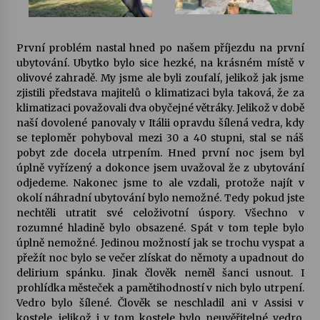
Varhanní recitál Michala Novenka v Klášteře
Želiv
První problém nastal hned po našem příjezdu na první
3. 7. 2026
ubytování. Ubytko bylo sice hezké, na krásném místě v
olivové zahradě. My jsme ale byli zoufalí, jelikož jak jsme
zjistili představa majitelů o klimatizaci byla taková, že za
Petr Adamec – Malovaný svět
klimatizaci považovali dva obyčejné větráky. Jelikož v době
30. 6. 2026
naší dovolené panovaly v Itálii opravdu šílená vedra, kdy
se teploměr pohyboval mezi 30 a 40 stupni, stal se náš
pobyt zde docela utrpením. Hned první noc jsem byl
úplně vyřízený a dokonce jsem uvažoval že z ubytování
odjedeme. Nakonec jsme to ale vzdali, protože najít v
okolí náhradní ubytování bylo nemožné. Tedy pokud jste
nechtěli utratit své celoživotní úspory. Všechno v
rozumné hladině bylo obsazené. Spát v tom teple bylo
úplně nemožné. Jedinou možností jak se trochu vyspat a
přežít noc bylo se večer zlískat do němoty a upadnout do
delirium spánku. Jinak člověk neměl šanci usnout. I
prohlídka městeček a pamětihodností v nich bylo utrpení.
Vedro bylo šílené. Člověk se neschladil ani v Assisi v
kostele, jelikož i v tom kostele bylo neuvěřitelné vedro.