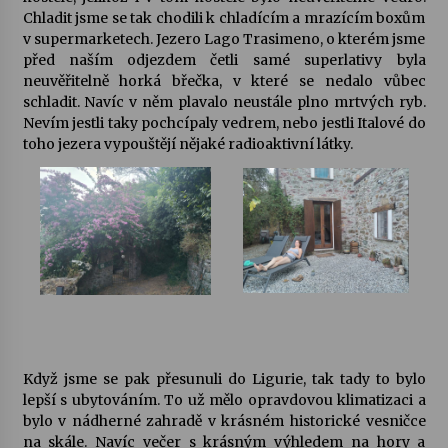
Chladit jsme se tak chodili k chladícím a mrazícím boxům
v supermarketech. Jezero Lago Trasimeno, o kterém jsme
před naším odjezdem četli samé superlativy byla
neuvěřitelně horká břečka, v které se nedalo vůbec
schladit. Navíc v něm plavalo neustále plno mrtvých ryb.
Nevím jestli taky pochcípaly vedrem, nebo jestli Italové do
toho jezera vypouštějí nějaké radioaktivní látky.
Když jsme se pak přesunuli do Ligurie, tak tady to bylo
lepší s ubytováním. To už mělo opravdovou klimatizaci a
bylo v nádherné zahradě v krásném historické vesničce
na skále. Navíc večer s krásným výhledem na hory a