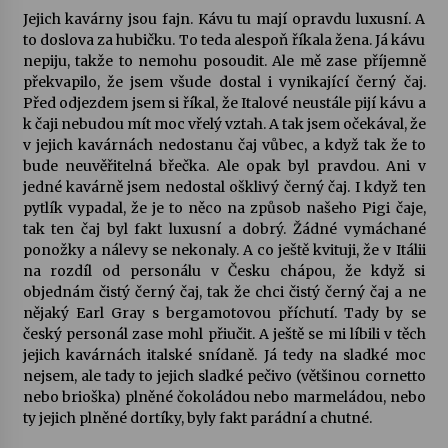
Jejich kavárny jsou fajn. Kávu tu mají opravdu luxusní. A
to doslova za hubičku. To teda alespoň říkala žena. Já kávu
nepiju, takže to nemohu posoudit. Ale mě zase příjemně
překvapilo, že jsem všude dostal i vynikající černý čaj.
Před odjezdem jsem si říkal, že Italové neustále pijí kávu a
k čaji nebudou mít moc vřelý vztah. A tak jsem očekával, že
v jejich kavárnách nedostanu čaj vůbec, a když tak že to
bude neuvěřitelná břečka. Ale opak byl pravdou. Ani v
jedné kavárně jsem nedostal ošklivý černý čaj. I když ten
pytlík vypadal, že je to něco na způsob našeho Pigi čaje,
tak ten čaj byl fakt luxusní a dobrý. Žádné vymáchané
ponožky a nálevy se nekonaly. A co ještě kvituji, že v Itálii
na rozdíl od personálu v Česku chápou, že když si
objednám čistý černý čaj, tak že chci čistý černý čaj a ne
nějaký Earl Gray s bergamotovou příchutí. Tady by se
český personál zase mohl přiučit. A ještě se mi líbili v těch
jejich kavárnách italské snídaně. Já tedy na sladké moc
nejsem, ale tady to jejich sladké pečivo (většinou cornetto
nebo brioška) plněné čokoládou nebo marmeládou, nebo
ty jejich plněné dortíky, byly fakt parádní a chutné.