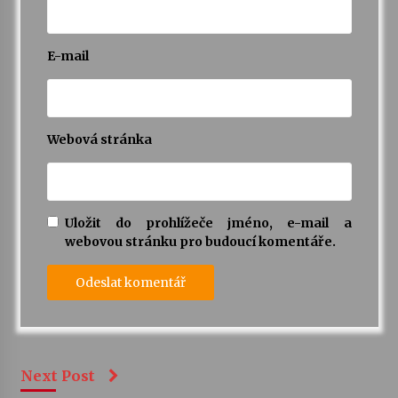
E-mail
Webová stránka
Uložit do prohlížeče jméno, e-mail a
webovou stránku pro budoucí komentáře.
Next Post