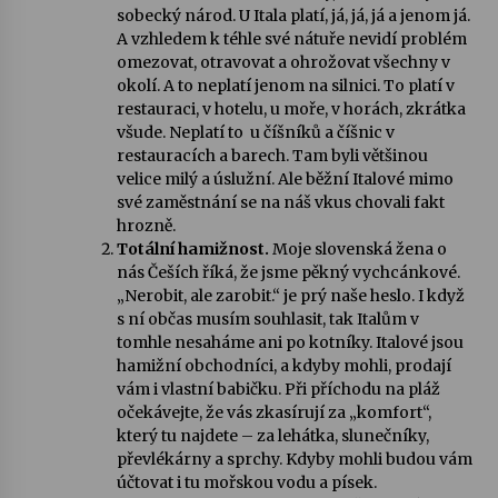
sobecký národ. U Itala platí, já, já, já a jenom já.
A vzhledem k téhle své nátuře nevidí problém
omezovat, otravovat a ohrožovat všechny v
okolí. A to neplatí jenom na silnici. To platí v
restauraci, v hotelu, u moře, v horách, zkrátka
všude. Neplatí to u číšníků a číšnic v
restauracích a barech. Tam byli většinou
velice milý a úslužní. Ale běžní Italové mimo
své zaměstnání se na náš vkus chovali fakt
hrozně.
Totální hamižnost.
Moje slovenská žena o
nás Češích říká, že jsme pěkný vychcánkové.
„Nerobit, ale zarobit.“ je prý naše heslo. I když
s ní občas musím souhlasit, tak Italům v
tomhle nesaháme ani po kotníky. Italové jsou
hamižní obchodníci, a kdyby mohli, prodají
vám i vlastní babičku. Při příchodu na pláž
očekávejte, že vás zkasírují za „komfort“,
který tu najdete – za lehátka, slunečníky,
převlékárny a sprchy. Kdyby mohli budou vám
účtovat i tu mořskou vodu a písek.