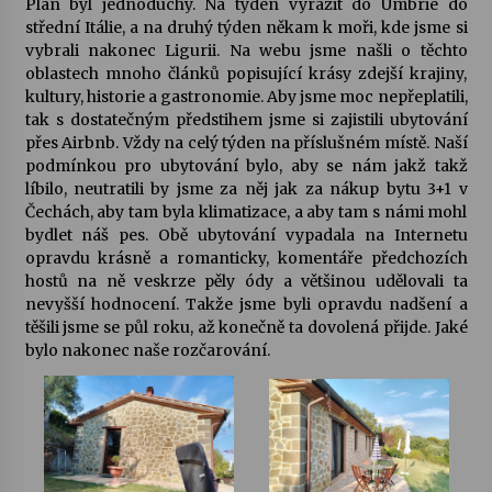
Plán byl jednoduchý. Na týden vyrazit do Umbrie do
střední Itálie, a na druhý týden někam k moři, kde jsme si
Votavžatský ploty
vybrali nakonec Ligurii. Na webu jsme našli o těchto
23. 7. 2026
oblastech mnoho článků popisující krásy zdejší krajiny,
kultury, historie a gastronomie. Aby jsme moc nepřeplatili,
tak s dostatečným předstihem jsme si zajistili ubytování
přes Airbnb. Vždy na celý týden na příslušném místě. Naší
Letní koncerty ve Stromovce: Rufus Miller
podmínkou pro ubytování bylo, aby se nám jakž takž
22. 7. 2026
líbilo, neutratili by jsme za něj jak za nákup bytu 3+1 v
Čechách, aby tam byla klimatizace, a aby tam s námi mohl
bydlet náš pes. Obě ubytování vypadala na Internetu
Vysočinka
opravdu krásně a romanticky, komentáře předchozích
17. 7. 2026
hostů na ně veskrze pěly ódy a většinou udělovali ta
nevyšší hodnocení. Takže jsme byli opravdu nadšení a
těšili jsme se půl roku, až konečně ta dovolená přijde. Jaké
Ozvěny prázdnin
bylo nakonec naše rozčarování.
14. 7. 2026
Za kulturou kousek za Humpolec. V Želivě ožije
odkaz Josefa Čapka
13. 7. 2026