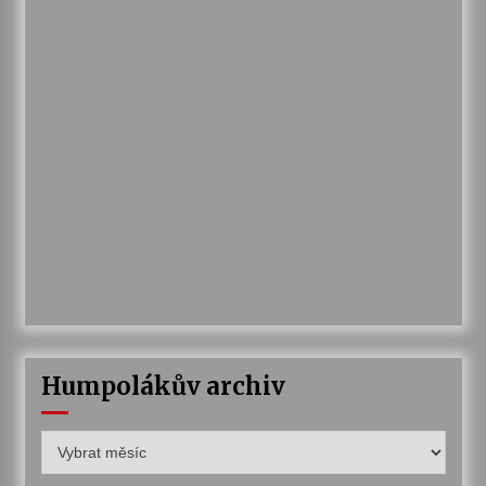
Humpolákův archiv
Humpolákův
archiv