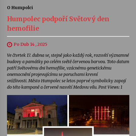
O Humpolci
Humpolec podpoří Světový den
hemofilie
Po Dub 14 , 2025
Ve čtvrtek 17. dubna se, stejně jako každý rok, rozsvítí významné
budovy a památky po celém světě červenou barvou. Toto datum
patří Světovému dni hemofilie, vzácnému genetickému
onemocnění projevujícímu se poruchami krevní
srážlivosti. Město Humpolec se letos poprvé symbolicky zapojí
do této kampaně a červeně nasvítí Medovu vilu. Post Views: 1