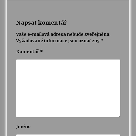
Napsat komentář
Vaše e-mailová adresa nebude zveřejněna.
Vyžadované informace jsou označeny
*
Komentář
*
Jméno