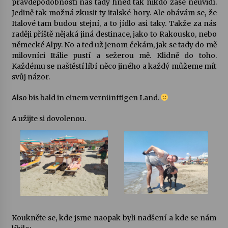
pravděpodobností nás tady hned tak nikdo zase neuvidí.
Jedině tak možná zkusit ty italské hory. Ale obávám se, že
Italové tam budou stejní, a to jídlo asi taky. Takže za nás
raději příště nějaká jiná destinace, jako to Rakousko, nebo
německé Alpy. No a ted už jenom čekám, jak se tady do mě
milovníci Itálie pustí a sežerou mě. Klidně do toho.
Každému se naštěstí líbí něco jiného a každý můžeme mít
svůj názor.
Also bis bald in einem vernünftigen Land.
A užijte si dovolenou.
Koukněte se, kde jsme naopak byli nadšení a kde se nám