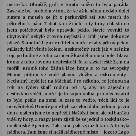
městečka. Ohniště, grill, v tomto směru to byla paráda.
Zase ale byl problém v tom, že se až k němu nedalo dojet
autem a muselo se jít z parkoviště asi 300 metrů do
pěkného krpálu. Tahat tam žrádlo a ty tuny chlastu co
jsem potřeboval bylo opravdu peklo. Navíc vevnitř to
ubytování nebylo zrovna nejčistší a cítili jsme dokonce
plíseň. Samotná Ligurie u břehu moře je taky pěkný peklo.
Miliardy lidí všude kolem, neskutečný ruch jak v sršním
roji, po hodině z toho zaručeně každého musí bolet hlava,
komu z toho rovnou nepřeskočí. Je to slyšet ještě 2km na
moři!!! Kromě toho žádná láce, hraje si to na evropský
Miami, přitom ve vodě plavou vložky a exkrementy…
Nechutný, lepší jet na Mácháč. Pro někoho, co jednou za
rok na týden sbalí rodinu od TV, aby na zájezdu s
cestovkou viděli „moře“ je to super volba, pro nás ostatní
to bylo peklo na zemi. A zase to vedro. Těch lidí to je
neuvěřitelný. U moře jsme byli za celou dobu jednou, první
den a málem jsme to nepřežili. Naštěstí jsem ale od baráku
viděl ty hory. Z mapy jsem zjistil že se jedná o toskánsko-
emiliánské Apeniny. Tak jsme pak vyrazili tam. A to byla
nádhera. Tam jsme si našli nádherné místo – jezero Lago