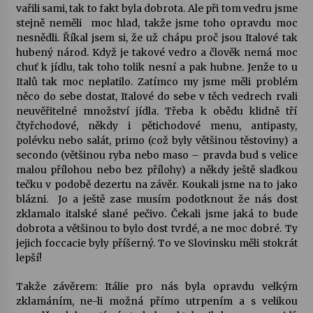
vařili sami, tak to fakt byla dobrota. Ale při tom vedru jsme
stejně neměli moc hlad, takže jsme toho opravdu moc
nesnědli. Říkal jsem si, že už chápu proč jsou Italové tak
hubený národ. Když je takové vedro a člověk nemá moc
chuť k jídlu, tak toho tolik nesní a pak hubne. Jenže to u
Italů tak moc neplatilo. Zatímco my jsme měli problém
něco do sebe dostat, Italové do sebe v těch vedrech rvali
neuvěřitelné množství jídla. Třeba k obědu klidně tří
čtyřchodové, někdy i pětichodové menu, antipasty,
polévku nebo salát, primo (což byly většinou těstoviny) a
secondo (většinou ryba nebo maso – pravda bud s velice
malou přílohou nebo bez přílohy) a někdy ještě sladkou
tečku v podobě dezertu na závěr. Koukali jsme na to jako
blázni. Jo a ještě zase musím podotknout že nás dost
zklamalo italské slané pečivo. Čekali jsme jaká to bude
dobrota a většinou to bylo dost tvrdé, a ne moc dobré. Ty
jejich foccacie byly příšerný. To ve Slovinsku měli stokrát
lepší!
Takže závěrem: Itálie pro nás byla opravdu velkým
zklamáním, ne-li možná přímo utrpením a s velikou