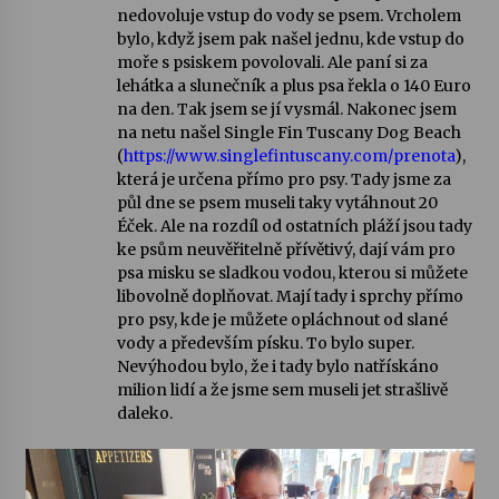
nedovoluje vstup do vody se psem. Vrcholem
bylo, když jsem pak našel jednu, kde vstup do
moře s psiskem povolovali. Ale paní si za
lehátka a slunečník a plus psa řekla o 140 Euro
na den. Tak jsem se jí vysmál. Nakonec jsem
na netu našel Single Fin Tuscany Dog Beach
(
https://www.singlefintuscany.com/prenota
),
která je určena přímo pro psy. Tady jsme za
půl dne se psem museli taky vytáhnout 20
Éček. Ale na rozdíl od ostatních pláží jsou tady
ke psům neuvěřitelně přívětivý, dají vám pro
psa misku se sladkou vodou, kterou si můžete
libovolně doplňovat. Mají tady i sprchy přímo
pro psy, kde je můžete opláchnout od slané
vody a především písku. To bylo super.
Nevýhodou bylo, že i tady bylo natřískáno
milion lidí a že jsme sem museli jet strašlivě
daleko.