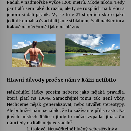
Paduli v nadmořské výšce 1200 metrů. Nikde nikdo. Tedy
pár Italů sem také dorazilo, ale ty se rozplácli na břehu a
jenom si dali piknik. My se tu v 21 stupních skoro jako
jediní koupali a čvachtali jsme si blahem, řvali nadšením a
Italové na nás čuměli jako na blázny.
Hlavní důvody proč se nám v Itálii nelíbilo
Následující řádky prosím neberte jako nějaká pravidla,
která platí na 100%. Samozřejmě tomu tak není vždy.
Nechceme nějak generalizovat, nebo utvářet stereotypy.
Ale bohužel nám se zdálo, že to zažíváme příliš často. Na
jiných místech Itálie a jindy to může vypadat jinak. Co
nám tedy na Itálii nejvíce vadilo?
Italové.
Neuvěřitelně hlučný, sebestředný a