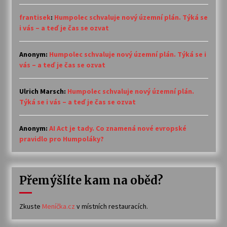
frantisek
:
Humpolec schvaluje nový územní plán. Týká se
i vás – a teď je čas se ozvat
Anonym
:
Humpolec schvaluje nový územní plán. Týká se i
vás – a teď je čas se ozvat
Ulrich Marsch
:
Humpolec schvaluje nový územní plán.
Týká se i vás – a teď je čas se ozvat
Anonym
:
AI Act je tady. Co znamená nové evropské
pravidlo pro Humpoláky?
Přemýšlíte kam na oběd?
Zkuste
Meníčka.cz
v místních restauracích.