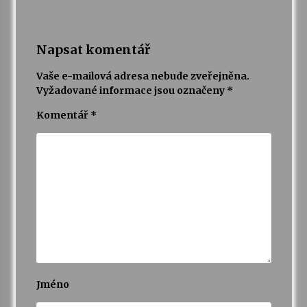
Napsat komentář
Vaše e-mailová adresa nebude zveřejněna.
Vyžadované informace jsou označeny
*
Komentář
*
Jméno