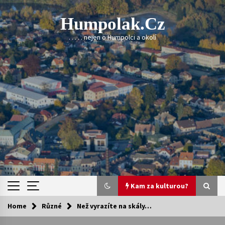
Skip
to
Humpolak.cz
content
. . . . . nejen o Humpolci a okolí
Kam za kulturou?
Home
Různé
Než vyrazíte na skály…
Kam za kulturou?