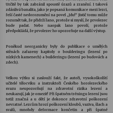
Určitě by tak zabránil spoustě úrazů a zranění. I taková
zdánlivá banalita, jako je popsaná komunikace mezi lezci,
řeší časté nedorozumění na povel „Jdu!“ Jistič tomu může
rozumět tak, že přidrží lano, protože si myslí, že prvolezec
bude padat. Nebo naopak lano povolí, protože
předpokládá, že prvolezec ho upozorňuje na další výstup.
Poněkud neorganicky byly do publikace o umělých
stěnách zařazeny kapitoly o boulderingu (lezení po
nízkých kamenech) a builderingu (lezení po budovách a
zdech).
Velkou výtku si zaslouží fakt, že autoři, vysokoškolští
učitelé tělocviku a instruktoři Českého horolezeckého
svazu neupozorňují na zdravotní rizika lezení a
neukazují, jak je omezit! Při špatném tréningu lezení jsou
totiž značná a u dětí je dokonce zdravotní poškození
nevratné. Lezcům hrozí poškození kloubů, vaziva, šlach a
svalů, mnohdy deformace končetin a při špatné