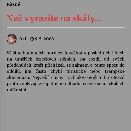
Různé
Letní koncerty ve Stromovce: Ars Camerata a
Sukuba Ensemble
Než vyrazíte na skály…
4. 8. 2026
Vernisáž výstavy Josefíny Duškové: Stávám se
Axl
9. 5. 2003
kapkou
30. 7. 2026
Většina budoucích horolezců začíná v posledních letech
na umělých lezeckých stěnách. Na rozdíl od svých
Veselí muzikanti
předchůdců, kteří přicházeli se zájmem o tento sport do
30. 7. 2026
oddílů, jim často chybí turistické nebo trampské
zkušenosti. Největší chyby rychlokvašených horolezců
proto vyplývají ze špatného odhadu, co vše se na skálách
může stát.
Pozvánka na integrační festival Quijotova
šedesátka: 28. 7.–1. 8. 2026
28. 7. 2026
Letní koncerty ve Stromovce: Kolchoz a
Jenakaši
28. 7. 2026