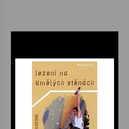
Votavžatský ploty
23. 7. 2026
Letní koncerty ve Stromovce: Rufus Miller
22. 7. 2026
Vysočinka
17. 7. 2026
Ozvěny prázdnin
14. 7. 2026
Za kulturou kousek za Humpolec. V Želivě ožije
odkaz Josefa Čapka
13. 7. 2026