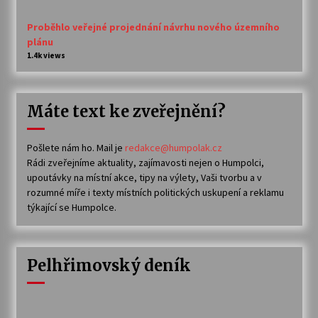
Proběhlo veřejné projednání návrhu nového územního
plánu
1.4k views
Máte text ke zveřejnění?
Pošlete nám ho. Mail je
redakce@humpolak.cz
Rádi zveřejníme aktuality, zajímavosti nejen o Humpolci,
upoutávky na místní akce, tipy na výlety, Vaši tvorbu a v
rozumné míře i texty místních politických uskupení a reklamu
týkající se Humpolce.
Pelhřimovský deník