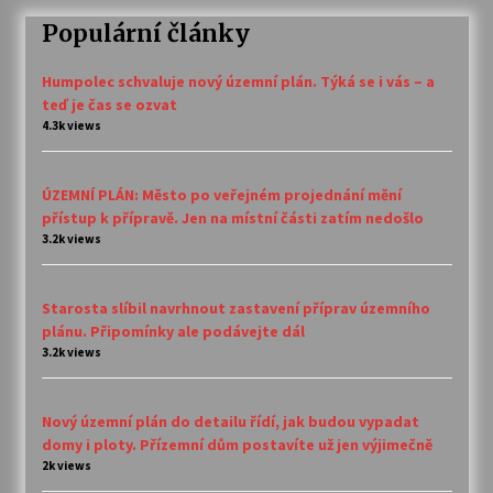
Populární články
Humpolec schvaluje nový územní plán. Týká se i vás – a
teď je čas se ozvat
4.3k views
ÚZEMNÍ PLÁN: Město po veřejném projednání mění
přístup k přípravě. Jen na místní části zatím nedošlo
3.2k views
Starosta slíbil navrhnout zastavení příprav územního
plánu. Připomínky ale podávejte dál
3.2k views
Nový územní plán do detailu řídí, jak budou vypadat
domy i ploty. Přízemní dům postavíte už jen výjimečně
2k views