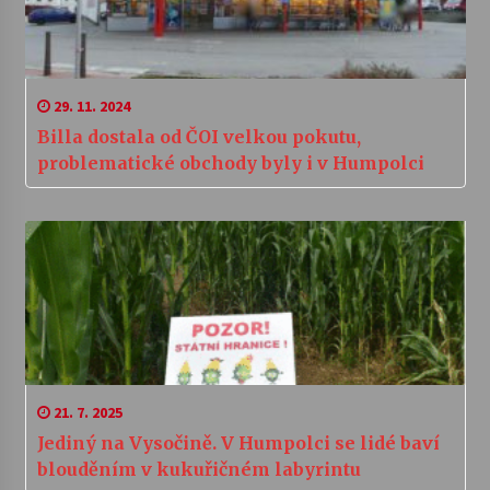
29. 11. 2024
Billa dostala od ČOI velkou pokutu,
problematické obchody byly i v Humpolci
21. 7. 2025
Jediný na Vysočině. V Humpolci se lidé baví
blouděním v kukuřičném labyrintu