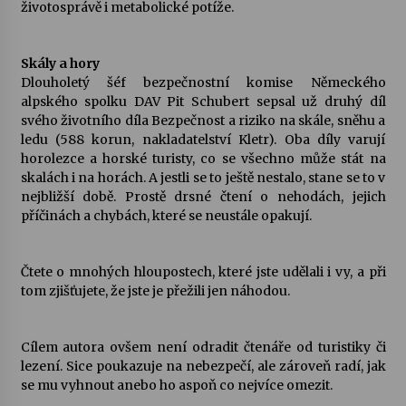
životosprávě i metabolické potíže.
Skály a hory
Dlouholetý šéf bezpečnostní komise Německého
alpského spolku DAV Pit Schubert sepsal už druhý díl
svého životního díla Bezpečnost a riziko na skále, sněhu a
ledu (588 korun, nakladatelství Kletr). Oba díly varují
horolezce a horské turisty, co se všechno může stát na
skalách i na horách. A jestli se to ještě nestalo, stane se to v
nejbližší době. Prostě drsné čtení o nehodách, jejich
příčinách a chybách, které se neustále opakují.
Čtete o mnohých hloupostech, které jste udělali i vy, a při
tom zjišťujete, že jste je přežili jen náhodou.
Cílem autora ovšem není odradit čtenáře od turistiky či
lezení. Sice poukazuje na nebezpečí, ale zároveň radí, jak
se mu vyhnout anebo ho aspoň co nejvíce omezit.