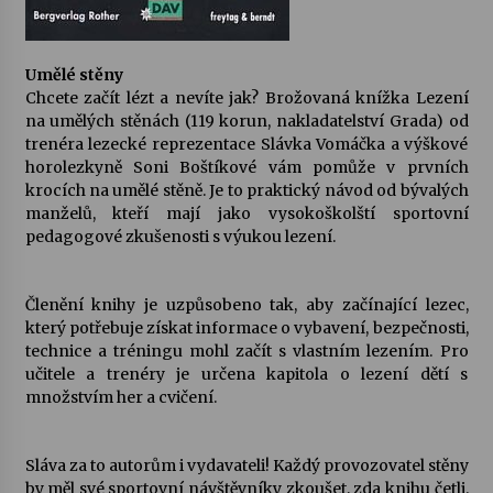
Umělé stěny
Chcete začít lézt a nevíte jak? Brožovaná knížka Lezení
na umělých stěnách (119 korun, nakladatelství Grada) od
trenéra lezecké reprezentace Slávka Vomáčka a výškové
horolezkyně Soni Boštíkové vám pomůže v prvních
krocích na umělé stěně. Je to praktický návod od bývalých
manželů, kteří mají jako vysokoškolští sportovní
pedagogové zkušenosti s výukou lezení.
Členění knihy je uzpůsobeno tak, aby začínající lezec,
který potřebuje získat informace o vybavení, bezpečnosti,
technice a tréningu mohl začít s vlastním lezením. Pro
učitele a trenéry je určena kapitola o lezení dětí s
množstvím her a cvičení.
Sláva za to autorům i vydavateli! Každý provozovatel stěny
by měl své sportovní návštěvníky zkoušet, zda knihu četli.