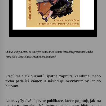
Varhanní recitál Michala Novenka v Klášteře
Želiv
3. 7. 2026
Petr Adamec – Malovaný svět
30. 6. 2026
Obálka knihy „Lezení na umělých stěnách“ od trenéra lezecké reprezentace Slávka
Vomáčka a výškové horolezkyně Soni Boštíkové
Stačí malé uklouznutí, špatně zapnutá karabina, nebo
třeba padající kámen a následuje nevyhnutelný let do
hlubiny.
Letos vyšly dvě objevné publikace, které popisují, jak na
to. Letní horolezecká sezona se kvapem blíží, a tak