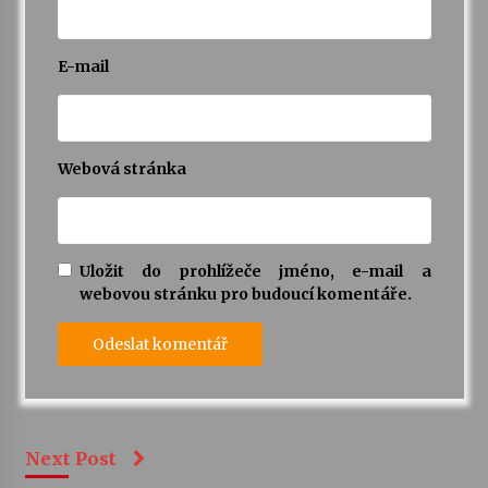
E-mail
Webová stránka
Uložit do prohlížeče jméno, e-mail a
webovou stránku pro budoucí komentáře.
Next Post