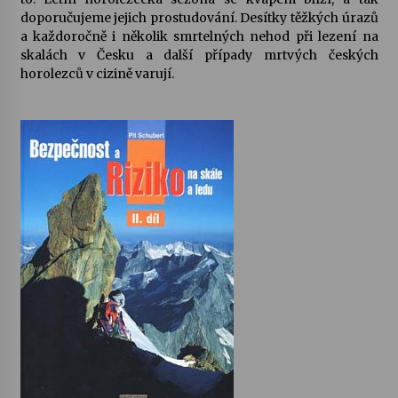
doporučujeme jejich prostudování. Desítky těžkých úrazů
a každoročně i několik smrtelných nehod při lezení na
skalách v Česku a další případy mrtvých českých
horolezců v cizině varují.