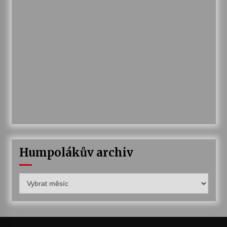
Humpolákův archiv
Humpolákův
archiv