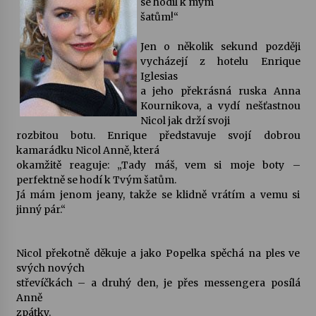
se hodil k mým
šatům!“
Votavžatský ploty
23. 7. 2026
Jen o několik sekund později
vycházejí z hotelu Enrique
Iglesias
a jeho překrásná ruska Anna
Letní koncerty ve Stromovce: Rufus Miller
Kournikova, a vydí nešťastnou
22. 7. 2026
Nicol jak drží svoji
rozbitou botu. Enrique představuje svojí dobrou
kamarádku Nicol Anně, která
Vysočinka
okamžitě reaguje: „Tady máš, vem si moje boty –
17. 7. 2026
perfektně se hodí k Tvým šatům.
Já mám jenom jeany, takže se klidně vrátím a vemu si
jinný pár.“
Ozvěny prázdnin
14. 7. 2026
Nicol překotně děkuje a jako Popelka spěchá na ples ve
svých nových
střevíčkách – a druhý den, je přes messengera posílá
Za kulturou kousek za Humpolec. V Želivě ožije
Anně
odkaz Josefa Čapka
zpátky.
13. 7. 2026