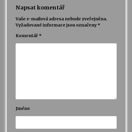
Napsat komentář
Vaše e-mailová adresa nebude zveřejněna.
Vyžadované informace jsou označeny
*
Komentář
*
Jméno