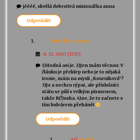
jéééé, skvělá dobrotivá misionářka anna
Odpovědět
Ewitchka
napsal:
8. 12. 2003 (17:17)
1)Hodná asi je. 2)Jen mám věcnou: V
článku je překlep nebo je to nějaká
ironie, mám na mysli „Kourniková“?
3)Jo a nechcu rýpat, ale příslušníci
státu se píší s velkým písmenem,
takže R(!)uska. 4)ne, že to začnete s
tím bulvárem přehánět
Odpovědět
axl
napsal: