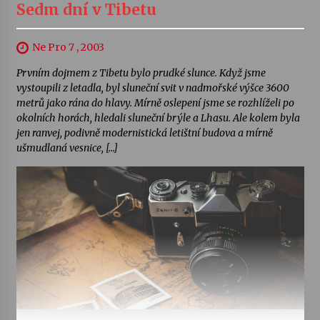
Sedm dní v Tibetu
Ne Pro 7 , 2003
Prvním dojmem z Tibetu bylo prudké slunce. Když jsme
vystoupili z letadla, byl sluneční svit v nadmořské výšce 3600
metrů jako rána do hlavy. Mírně oslepení jsme se rozhlíželi po
okolních horách, hledali sluneční brýle a Lhasu. Ale kolem byla
jen ranvej, podivně modernistická letištní budova a mírně
ušmudlaná vesnice, […]