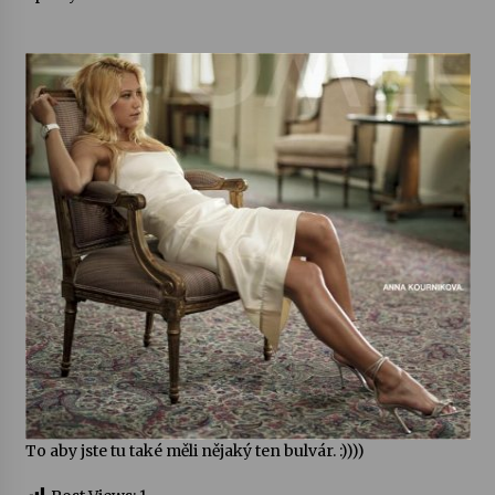
Varhanní recitál Michala Novenka v Klášteře
Želiv
3. 7. 2026
Petr Adamec – Malovaný svět
30. 6. 2026
To aby jste tu také měli nějaký ten bulvár. :))))