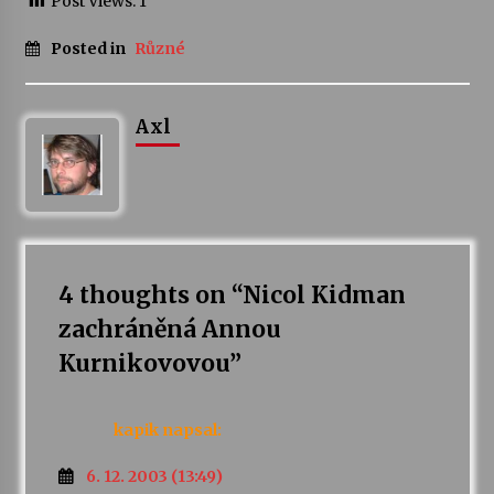
Post Views:
1
Posted in
Různé
Axl
4 thoughts on “
Nicol Kidman
zachráněná Annou
Kurnikovovou
”
kapik
napsal:
6. 12. 2003 (13:49)