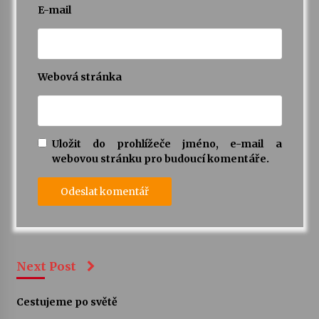
E-mail
Webová stránka
Uložit do prohlížeče jméno, e-mail a
webovou stránku pro budoucí komentáře.
Next Post
Cestujeme po světě