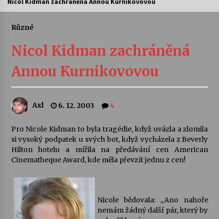
Nicol Kidman zachráněná Annou Kurnikovovou
Letní koncerty ve Stromovce: Ars Camerata a
Sukuba Ensemble
Různé
4. 8. 2026
Nicol Kidman zachráněná
Vernisáž výstavy Josefíny Duškové: Stávám se
Annou Kurnikovovou
kapkou
30. 7. 2026
Axl
6. 12. 2003
4
Veselí muzikanti
30. 7. 2026
Pro Nicole Kidman to byla tragédie, když uvázla a zlomila
si vysoký podpatek u svých bot, když vycházela z Beverly
Hilton hotelu a mířila na předávání cen American
Pozvánka na integrační festival Quijotova
šedesátka: 28. 7.–1. 8. 2026
Cinematheque Award, kde měla převzít jednu z cen!
28. 7. 2026
Letní koncerty ve Stromovce: Kolchoz a
Nicole bědovala: „Ano nahoře
Jenakaši
nemám žádný další pár, který by
28. 7. 2026