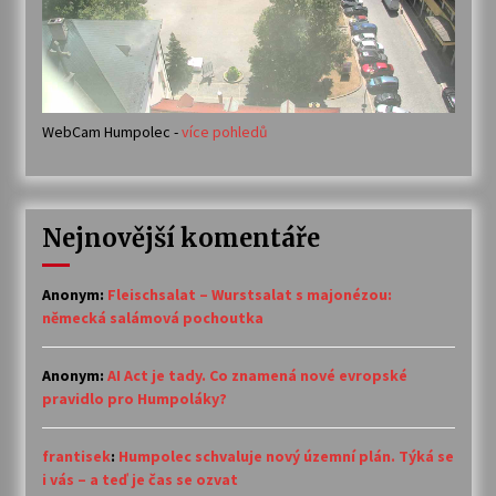
WebCam Humpolec -
více pohledů
Nejnovější komentáře
Anonym
:
Fleischsalat – Wurstsalat s majonézou:
německá salámová pochoutka
Anonym
:
AI Act je tady. Co znamená nové evropské
pravidlo pro Humpoláky?
frantisek
:
Humpolec schvaluje nový územní plán. Týká se
i vás – a teď je čas se ozvat