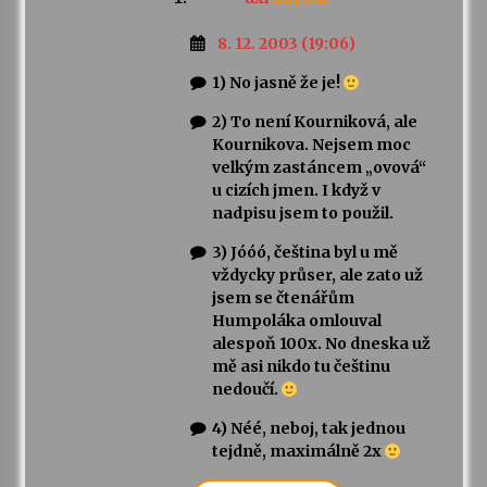
8. 12. 2003 (19:06)
1) No jasně že je!
2) To není Kourniková, ale
Kournikova. Nejsem moc
velkým zastáncem „ovová“
u cizích jmen. I když v
nadpisu jsem to použil.
3) Jóóó, čeština byl u mě
vždycky průser, ale zato už
jsem se čtenářům
Humpoláka omlouval
alespoň 100x. No dneska už
mě asi nikdo tu češtinu
nedoučí.
4) Néé, neboj, tak jednou
tejdně, maximálně 2x