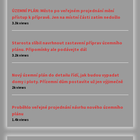
ÚZEMNÍ PLÁN: Město po veřejném projednání mění
přístup k přípravě. Jen na místní části zatím nedošlo
3.3k views
Starosta slíbil navrhnout zastavení příprav územního
plánu. Připomínky ale podávejte dál
3.2k views
Nový územní plán do detailu řídí, jak budou vypadat
domy i ploty. Přízemní dům postavíte už jen výjimečně
2k views
Proběhlo veřejné projednání návrhu nového územního
plánu
1.4k views