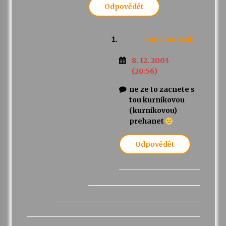
Odpovědět
kapik
napsal:
8. 12. 2003
(20:56)
ne ze to zacnete s
tou kurnikovou
(kurnikovou)
prehanet
Odpovědět