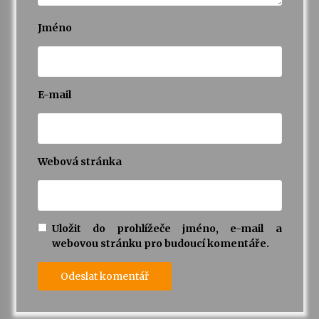
Jméno
E-mail
Webová stránka
Uložit do prohlížeče jméno, e-mail a
webovou stránku pro budoucí komentáře.