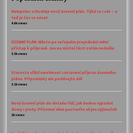
Humpolec schvaluje nový územní plán. Týká se i vás – a
teď je čas se ozvat
4.6k views
ÚZEMNÍ PLÁN: Město po veřejném projednání mění
přístup k přípravě. Jen na místní části zatím nedošlo
3.3k views
Starosta slíbil navrhnout zastavení příprav územního
plánu. Připomínky ale podávejte dál
3.2k views
Nový územní plán do detailu řídí, jak budou vypadat
domy i ploty. Přízemní dům postavíte už jen výjimečně
2k views