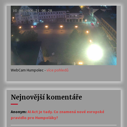
WebCam Humpolec -
více pohledů
Nejnovější komentáře
Anonym
:
AI Act je tady. Co znamená nové evropské
pravidlo pro Humpoláky?