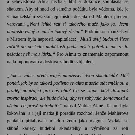
a sebevědomá Alma nechala líbit a dokonce souhlasila se
sňatkem. Aby si hned od samého počátku byla vědoma, kde je
Za kulturou kousek za Humpolec. V Želivě ožije
v manželském svazku její místo, dostala od Mahlera předem
odkaz Josefa Čapka
varování:
„Není lehké vzít si takového muže jako já. Jsem
13. 7. 2026
naprosto volný a musím takový zůstat.“
Podmínkou manželství
s Mistrem byla naprostá kapitulace:
„Musíš svůj budoucí život
Varhanní recitál Michala Novenka v Klášteře
zařídit do poslední maličkosti podle mých potřeb a nic za to
Želiv
3. 7. 2026
nežádat než mou lásku.“
Pro Almu to znamenalo zapomenout
na komponování a doslova zahodit svůj talent.
„Jak si vůbec představuješ manželství dvou skladatelů? Máš
ponětí, jak by se taková podivná rivalita musela stát směšnou a
později ponižující pro nás oba? Co se stane, když dostaneš
zrovna inspiraci, ale bude třeba, aby ses zabývala domácností a
něčím, co právě potřebuji?“
napsal Mahler Almě. Ta tím byla
šokována
a i její matka jí poradila rozchod. Jenže Mahlerova
genialita přitahovala mladou ženu jako magnet. Vzdala se
slibné kariéry hudební skladatelky a výměnou za roli