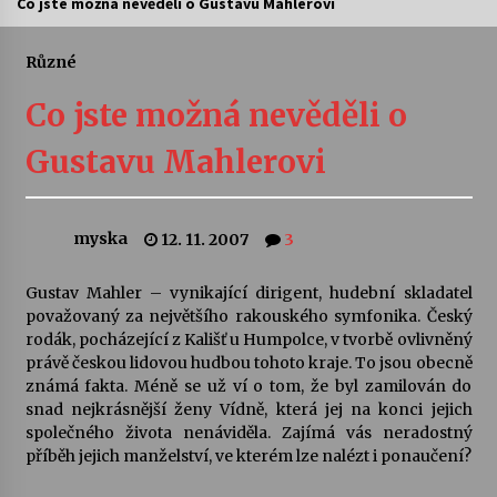
Co jste možná nevěděli o Gustavu Mahlerovi
Divadélka pro děti: Kašpárek v dračí jeskyni
Různé
10. 8. 2026
Co jste možná nevěděli o
Letní koncerty ve Stromovce: Ars Camerata a
Gustavu Mahlerovi
Sukuba Ensemble
4. 8. 2026
myska
12. 11. 2007
3
Vernisáž výstavy Josefíny Duškové: Stávám se
kapkou
30. 7. 2026
Gustav Mahler – vynikající dirigent, hudební skladatel
považovaný za největšího rakouského symfonika. Český
rodák, pocházející z Kališť u Humpolce, v tvorbě ovlivněný
Veselí muzikanti
právě českou lidovou hudbou tohoto kraje. To jsou obecně
30. 7. 2026
známá fakta. Méně se už ví o tom, že byl zamilován do
snad nejkrásnější ženy Vídně, která jej na konci jejich
společného života nenáviděla. Zajímá vás neradostný
Pozvánka na integrační festival Quijotova
příběh jejich manželství, ve kterém lze nalézt i ponaučení?
šedesátka: 28. 7.–1. 8. 2026
28. 7. 2026