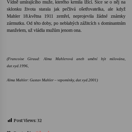
Vídně umírajícího muže, kterého krmila lžící. Sice se o něj na
sklonku života starala jak pečlivá ošetřovatelka, ale když
Mahler 18.května 1911 zemřel, neprojevila žádné známky
zármutku. Od této doby, po neblahých zážitcích s dominantním
manželem, už vládla mužům jenom ona.
(Francoise Giraud:
Alma
Mahlerová
aneb umění být milována,
dat.vyd.1996,
Alma Mahler: Gustav Mahler – vzpomínky, dat.vyd.2001)
Post Views:
32