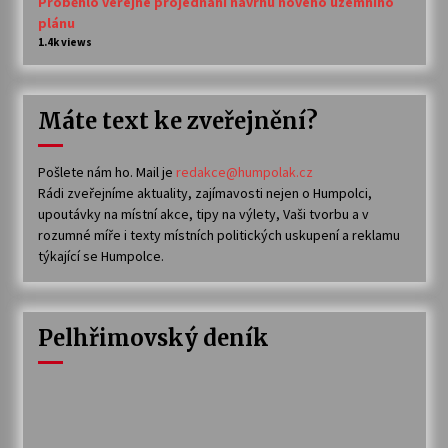
Proběhlo veřejné projednání návrhu nového územního
plánu
1.4k views
Máte text ke zveřejnění?
Pošlete nám ho. Mail je
redakce@humpolak.cz
Rádi zveřejníme aktuality, zajímavosti nejen o Humpolci,
upoutávky na místní akce, tipy na výlety, Vaši tvorbu a v
rozumné míře i texty místních politických uskupení a reklamu
týkající se Humpolce.
Pelhřimovský deník