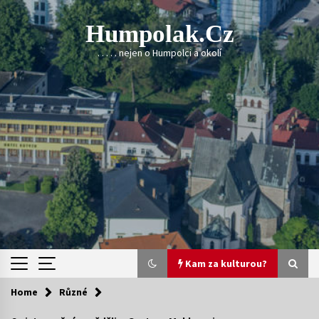
Skip
to
Humpolak.cz
content
. . . . . nejen o Humpolci a okolí
Kam za kulturou?
Home
Různé
Kam za kulturou?