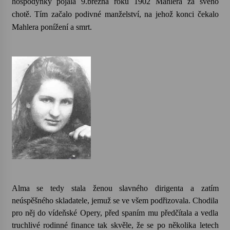
hospodyňky pojala 9.března roku 1902 Mahlera za svého
chotě. Tím začalo podivné manželství, na jehož konci čekalo
Mahlera ponížení a smrt.
Alma se tedy stala ženou slavného dirigenta a zatím
neúspěšného skladatele, jemuž se ve všem podřizovala. Chodila
pro něj do vídeňské Opery, před spaním mu předčítala a vedla
truchlivé rodinné finance tak skvěle, že se po několika letech