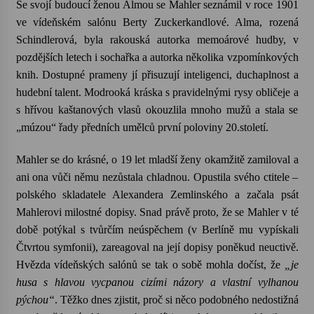
Se svojí budoucí ženou Almou se Mahler seznámil v roce 1901
ve vídeňském salónu Berty Zuckerkandlové. Alma, rozená
Letní koncerty ve Stromovce: Kolchoz a
Schindlerová, byla rakouská autorka memoárové hudby, v
Jenakaši
28. 7. 2026
pozdějších letech i sochařka a autorka několika vzpomínkových
knih.
Dostupné prameny jí přisuzují inteligenci, duchaplnost a
hudební talent. Modrooká kráska s pravidelnými rysy obličeje a
Votavžatský ploty
23. 7. 2026
s hřívou kaštanových vlasů okouzlila mnoho mužů a stala se
„múzou“ řady předních umělců první poloviny 20.století.
Letní koncerty ve Stromovce: Rufus Miller
Mahler se do krásné, o 19 let mladší ženy okamžitě zamiloval a
22. 7. 2026
ani ona vůči němu nezůstala chladnou. Opustila svého ctitele –
polského skladatele Alexandera Zemlinského a začala psát
Mahlerovi milostné dopisy. Snad právě proto, že se Mahler v té
Vysočinka
době potýkal s tvůrčím neúspěchem (v Berlíně mu vypískali
17. 7. 2026
Čtvrtou symfonii), zareagoval na její dopisy poněkud neuctivě.
Hvězda vídeňských salónů se tak o sobě mohla dočíst, že
„je
husa s hlavou vycpanou cizími názory a vlastní vylhanou
Ozvěny prázdnin
pýchou“
. Těžko dnes zjistit, proč si něco podobného nedostižná
14. 7. 2026