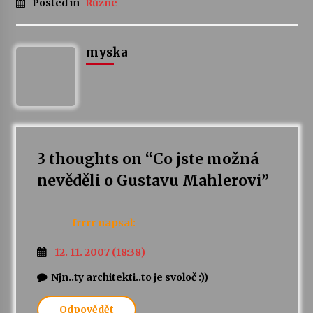
Posted in
Různé
myska
3 thoughts on “
Co jste možná
nevěděli o Gustavu Mahlerovi
”
frrrr
napsal:
12. 11. 2007 (18:38)
Njn..ty architekti..to je svoloč :))
Odpovědět