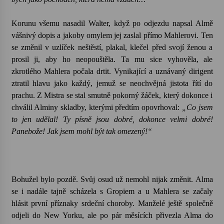
Korunu všemu nasadil Walter, když po odjezdu napsal Almě
vášnivý dopis a jakoby omylem jej zaslal přímo Mahlerovi. Ten
se změnil v uzlíček neštěstí, plakal, klečel před svojí ženou a
prosil ji, aby ho neopouštěla. Ta mu sice vyhověla, ale
zkrotlého Mahlera počala drtit. Vynikající a uznávaný dirigent
ztratil hlavu jako každý, jemuž se neochvějná jistota řítí do
prachu. Z Mistra se stal smutně pokorný žáček, který dokonce i
chválil Alminy skladby, kterými předtím opovrhoval:
„Co jsem
to jen udělal! Ty písně jsou dobré, dokonce velmi dobré!
Panebože! Jak jsem mohl být tak omezený!“
Bohužel bylo pozdě. Svůj osud už nemohl nijak změnit. Alma
se i nadále tajně scházela s Gropiem a u Mahlera se začaly
hlásit první příznaky srdeční choroby. Manželé ještě společně
odjeli do New Yorku, ale po pár měsících přivezla Alma do