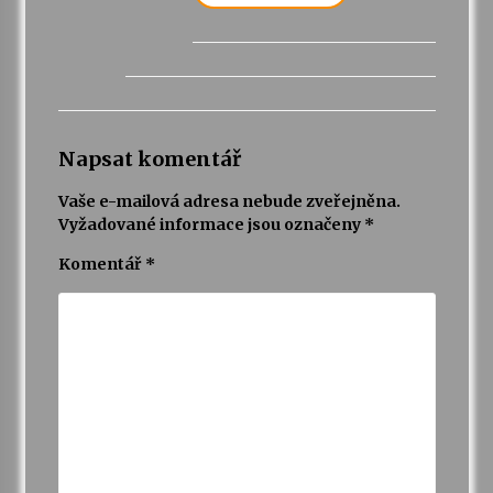
Napsat komentář
Vaše e-mailová adresa nebude zveřejněna.
Vyžadované informace jsou označeny
*
Komentář
*