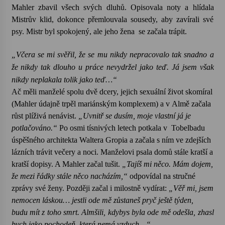
Mahler zbavil všech svých dluhů. Opisovala noty a hlídala
Mistrův klid, dokonce přemlouvala sousedy, aby zavírali své
psy. Mistr byl spokojený, ale jeho žena
se začala trápit.
„Včera se mi svěřil, že se mu nikdy nepracovalo tak snadno a
že nikdy tak dlouho u práce nevydržel jako teď. Já jsem však
nikdy neplakala tolik jako teď…“
Ač měli manželé spolu dvě dcery, jejich sexuální život skomíral
(Mahler údajně trpěl mariánským komplexem) a v Almě začala
růst plíživá nenávist.
„Uvnitř se dusím, moje vlastní já je
potlačováno.“
Po osmi tísnivých letech potkala v Tobelbadu
úspěšného architekta Waltera Gropia a začala s ním ve zdejších
lázních trávit večery a noci. Manželovi psala domů stále kratší a
kratší dopisy. A Mahler začal tušit.
„Tajíš mi něco. Mám dojem,
že mezi řádky stále něco nacházím,“
odpovídal na stručné
zprávy své ženy. Později začal i milostně vydírat:
„Věř mi, jsem
nemocen láskou… jestli ode mě zůstaneš pryč ještě týden,
budu mít z toho smrt. Almšili, kdybys byla ode mě odešla, zhasl
bych jako pochodeň, která nemá vzduch…“