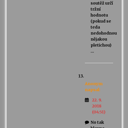
soutěž určí
tržní
hodnotu
(pokud se
teda
nedohodnou
nějakou
pletichou)
…
Anonym
napsal:
22. 9.
2018
(04:51)
No tak