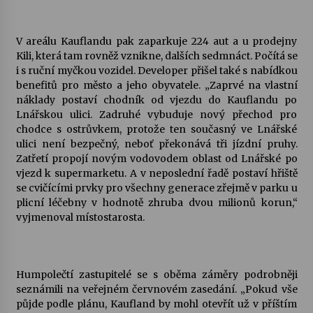
V areálu Kauflandu pak zaparkuje 224 aut a u prodejny
Kili, která tam rovněž vznikne, dalších sedmnáct. Počítá se
i s ruční myčkou vozidel. Developer přišel také s nabídkou
benefitů pro město a jeho obyvatele. „Zaprvé na vlastní
náklady postaví chodník od vjezdu do Kauflandu po
Lnářskou ulici. Zadruhé vybuduje nový přechod pro
chodce s ostrůvkem, protože ten současný ve Lnářské
ulici není bezpečný, neboť překonává tři jízdní pruhy.
Zatřetí propojí novým vodovodem oblast od Lnářské po
vjezd k supermarketu. A v neposlední řadě postaví hřiště
se cvičícími prvky pro všechny generace zřejmě v parku u
plicní léčebny v hodnotě zhruba dvou milionů korun,“
vyjmenoval místostarosta.
Humpolečtí zastupitelé se s oběma záměry podrobněji
seznámili na veřejném červnovém zasedání. „Pokud vše
půjde podle plánu, Kaufland by mohl otevřít už v příštím