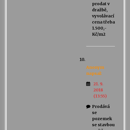
prodat v
dražbě,
vyvolávací
cena třeba
1.500,-
Kč/m2
Anonym
napsal:
21. 9.
2018
(13:55)
Prodává
se
pozemek
se stavbou