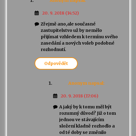
Anonym
napsal:
20. 9. 2018 (14:52)
Zřejmě ano,ale současné
zastupitelstvo už by nemělo
přijímat vzhledem k termínu svého
zasedání a nových voleb podobné
rozhodnutí.
Odpovědět
Anonym
napsal:
20. 9. 2018 (17:06)
A jaký by k tomu měl být
rozumný důvod? Již o tom
jednou ve stávajícím
složení kladně rozhodlo a
od té doby se změnilo