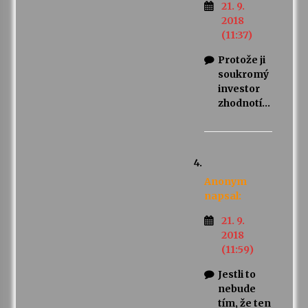
21. 9.
2018
(11:37)
Protože ji
soukromý
investor
zhodnotí…
Anonym
napsal:
21. 9.
2018
(11:59)
Jestli to
nebude
tím, že ten