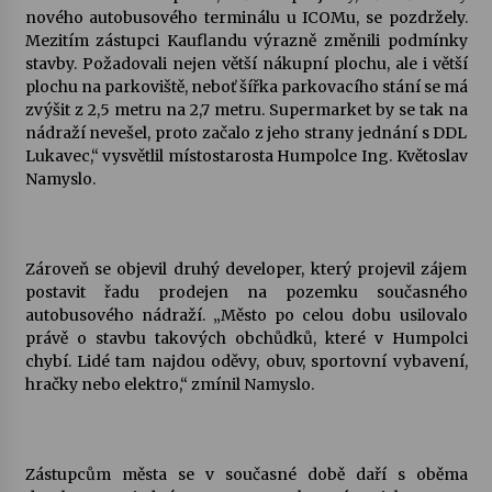
nového autobusového terminálu u ICOMu, se pozdržely.
Mezitím zástupci Kauflandu výrazně změnili podmínky
Varhanní recitál Michala Novenka v Klášteře
stavby. Požadovali nejen větší nákupní plochu, ale i větší
Želiv
plochu na parkoviště, neboť šířka parkovacího stání se má
3. 7. 2026
zvýšit z 2,5 metru na 2,7 metru. Supermarket by se tak na
nádraží nevešel, proto začalo z jeho strany jednání s DDL
Petr Adamec – Malovaný svět
Lukavec,“ vysvětlil místostarosta Humpolce Ing. Květoslav
30. 6. 2026
Namyslo.
Zároveň se objevil druhý developer, který projevil zájem
postavit řadu prodejen na pozemku současného
autobusového nádraží. „Město po celou dobu usilovalo
právě o stavbu takových obchůdků, které v Humpolci
chybí. Lidé tam najdou oděvy, obuv, sportovní vybavení,
hračky nebo elektro,“ zmínil Namyslo.
Zástupcům města se v současné době daří s oběma