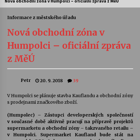
Nová obchodní zóna v Humpolci – oficiální zpráva z MěÚ
Letní koncerty ve Stromovce: Ars Camerata a
Sukuba Ensemble
Informace z městského úřadu
4. 8. 2026
Nová obchodní zóna v
Vernisáž výstavy Josefíny Duškové: Stávám se
Humpolci – oficiální zpráva
kapkou
30. 7. 2026
z MěÚ
Veselí muzikanti
30. 7. 2026
Petr
20. 9. 2018
39
V Humpolci se plánuje stavba Kauflandu a obchodní zóny
Pozvánka na integrační festival Quijotova
šedesátka: 28. 7.–1. 8. 2026
s prodejnami značkového zboží.
28. 7. 2026
(Humpolec) – Zástupci developerských společností
v současné době aktivně pracují na přípravě projektů
Letní koncerty ve Stromovce: Kolchoz a
supermarketu a obchodní zóny – takzvaného retailu –
Jenakaši
v Humpolci. Supermarket Kaufland bude stát na
28. 7. 2026