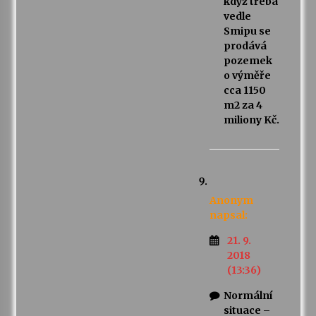
když třeba
vedle
Smipu se
prodává
pozemek
o výměře
cca 1150
m2 za 4
miliony Kč.
Anonym
napsal:
21. 9.
2018
(13:36)
Normální
situace –