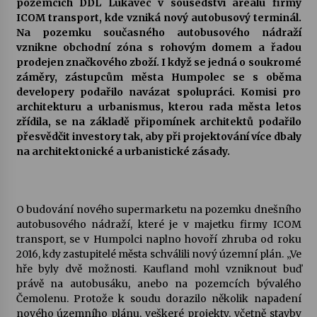
pozemcích DDL Lukavec v sousedství areálu firmy
ICOM transport, kde vzniká nový autobusový terminál.
Votavžatský ploty
Na pozemku současného autobusového nádraží
23. 7. 2026
vznikne obchodní zóna s rohovým domem a řadou
prodejen značkového zboží. I když se jedná o soukromé
záměry, zástupcům města Humpolec se s oběma
developery podařilo navázat spolupráci. Komisi pro
Letní koncerty ve Stromovce: Rufus Miller
architekturu a urbanismus, kterou rada města letos
22. 7. 2026
zřídila, se na základě připomínek architektů podařilo
přesvědčit investory tak, aby při projektování více dbaly
na architektonické a urbanistické zásady.
Vysočinka
17. 7. 2026
O budování nového supermarketu na pozemku dnešního
Ozvěny prázdnin
autobusového nádraží, které je v majetku firmy ICOM
14. 7. 2026
transport, se v Humpolci naplno hovoří zhruba od roku
2016, kdy zastupitelé města schválili nový územní plán. „Ve
hře byly dvě možnosti. Kaufland mohl vzniknout buď
právě na autobusáku, anebo na pozemcích bývalého
Za kulturou kousek za Humpolec. V Želivě ožije
Čemolenu. Protože k soudu dorazilo několik napadení
odkaz Josefa Čapka
nového územního plánu, veškeré projekty, včetně stavby
13. 7. 2026