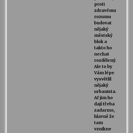
proti
zdravému
rozumu
budovat
nějaký
městský
blok a
takto ho
nechat
rozdělený.
Ale to by
Vám lépe
vysvětlil
nějaký
urbanista.
Ať jim ho
dají třeba
zadarmo,
hlavně že
tam
vznikne