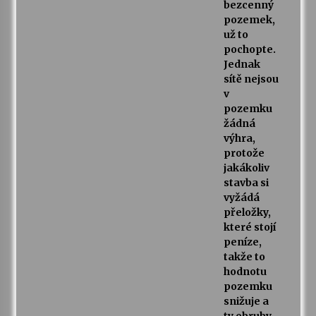
bezcenný
pozemek,
už to
pochopte.
Jednak
sítě nejsou
v
pozemku
žádná
výhra,
protože
jakákoliv
stavba si
vyžádá
přeložky,
které stojí
peníze,
takže to
hodnotu
pozemku
snižuje a