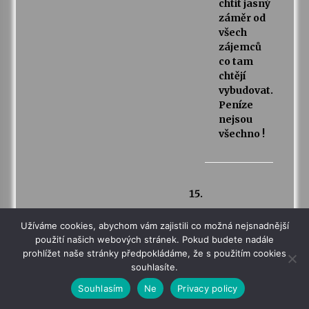
chtít jasný
záměr od
všech
zájemců
co tam
chtějí
vybudovat.
Peníze
nejsou
všechno !
Anonym
Užíváme cookies, abychom vám zajistili co možná nejsnadnější
napsal:
použití našich webových stránek. Pokud budete nadále
22. 9.
prohlížet naše stránky předpokládáme, že s použitím cookies
2018
souhlasíte.
(17:24)
Souhlasím
Ne
Privacy policy
Nic