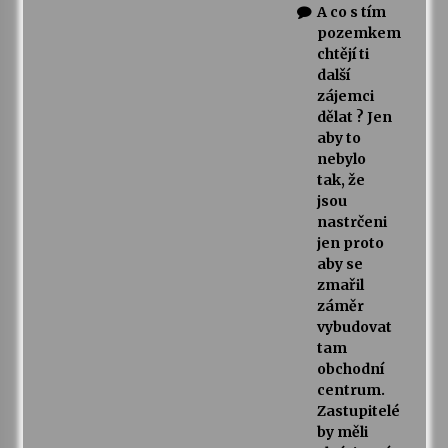
A co s tím
pozemkem
chtějí ti
další
zájemci
dělat ? Jen
aby to
nebylo
tak, že
jsou
nastrčeni
jen proto
aby se
zmařil
záměr
vybudovat
tam
obchodní
centrum.
Zastupitelé
by měli