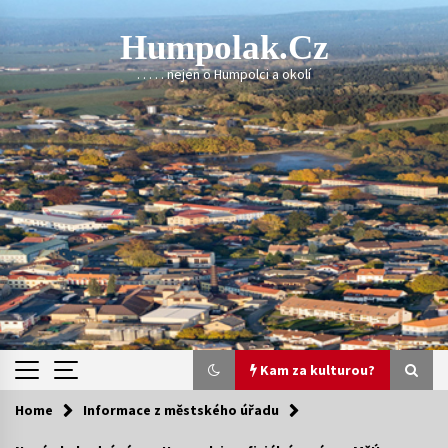
Skip
to
Humpolak.cz
content
. . . . . nejen o Humpolci a okolí
Kam za kulturou?
Home
Informace z městského úřadu
Kam za kulturou?