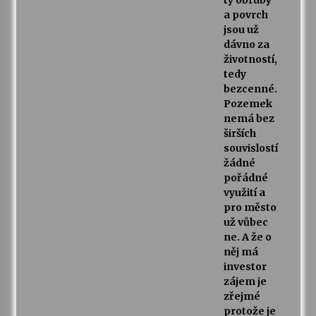
ty obruby
a povrch
jsou už
dávno za
životností,
tedy
bezcenné.
Pozemek
nemá bez
širších
souvislostí
žádné
pořádné
využití a
pro město
už vůbec
ne. A že o
něj má
investor
zájem je
zřejmé
protože je