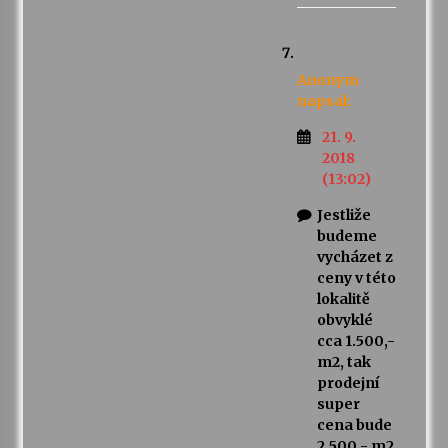
Anonym
napsal:
21. 9.
2018
(13:02)
Jestliže
budeme
vycházet z
ceny v této
lokalitě
obvyklé
cca 1.500,-
m2, tak
prodejní
super
cena bude
2.500,- m2