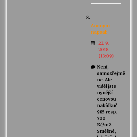
Anonym
napsal:
21. 9.
2018
(13:09)
Není,
samozřejmě
ne. Ale
viděl jste
nynější
cenovou
nabídku?
985 resp.
700
Kč/m2.
Směšné,