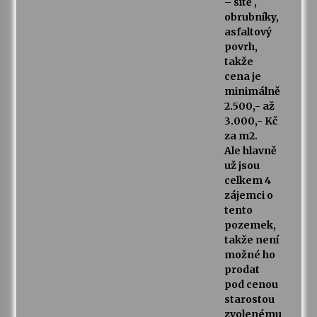
– sítě ,
obrubníky,
asfaltový
povrh,
takže
cena je
minimálně
2.500,- až
3.000,- Kč
za m2.
Ale hlavně
už jsou
celkem 4
zájemci o
tento
pozemek,
takže není
možné ho
prodat
pod cenou
starostou
zvolenému