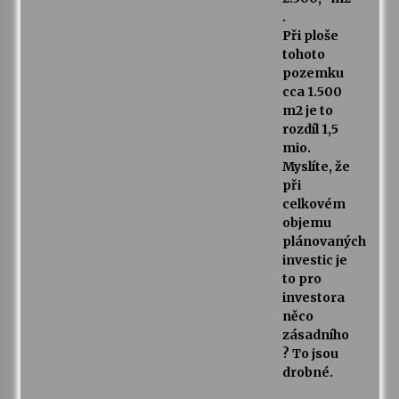
.
Při ploše
tohoto
pozemku
cca 1.500
m2 je to
rozdíl 1,5
mio.
Myslíte, že
při
celkovém
objemu
plánovaných
investic je
to pro
investora
něco
zásadního
? To jsou
drobné.