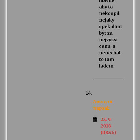
hlavne,
aby to
nekoupil
nejaky
spekulant
byt za
nejvyssi
cenu, a
nenechal
to tam
ladem.
Anonym
napsal:
22. 9.
2018
(08:46)