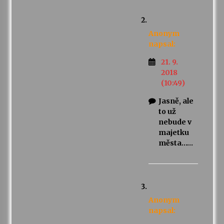
Anonym
napsal:
21. 9.
2018
(10:49)
Jasně, ale
to už
nebude v
majetku
města……
Anonym
napsal: