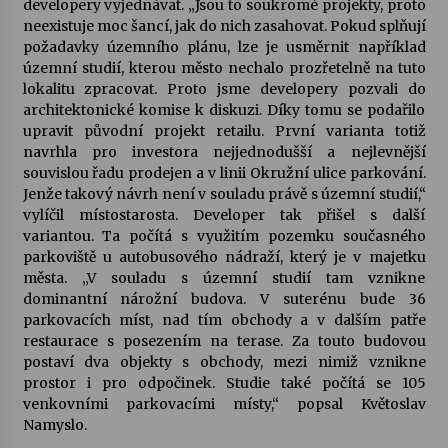
developery vyjednávat. „Jsou to soukromé projekty, proto
neexistuje moc šancí, jak do nich zasahovat. Pokud splňují
požadavky územního plánu, lze je usměrnit například
územní studií, kterou město nechalo prozřetelně na tuto
lokalitu zpracovat. Proto jsme developery pozvali do
architektonické komise k diskuzi. Díky tomu se podařilo
upravit původní projekt retailu. První varianta totiž
navrhla pro investora nejjednodušší a nejlevnější
souvislou řadu prodejen a v linii Okružní ulice parkování.
Jenže takový návrh není v souladu právě s územní studií,“
vylíčil místostarosta. Developer tak přišel s další
variantou. Ta počítá s využitím pozemku současného
parkoviště u autobusového nádraží, který je v majetku
města. „V souladu s územní studií tam vznikne
dominantní nárožní budova. V suterénu bude 36
parkovacích míst, nad tím obchody a v dalším patře
restaurace s posezením na terase. Za touto budovou
postaví dva objekty s obchody, mezi nimiž vznikne
prostor i pro odpočinek. Studie také počítá se 105
venkovními parkovacími místy,“ popsal Květoslav
Namyslo.