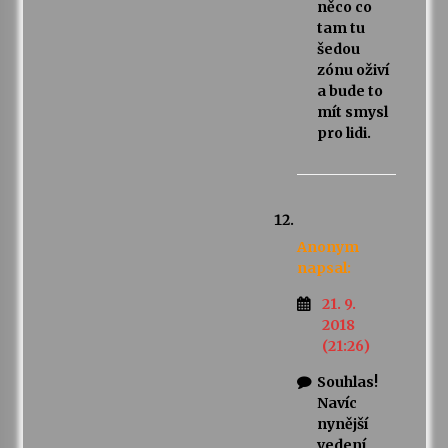
něco co
tam tu
šedou
zónu oživí
a bude to
mít smysl
pro lidi.
Anonym
napsal:
21. 9.
2018
(21:26)
Souhlas!
Navíc
nynější
vedení