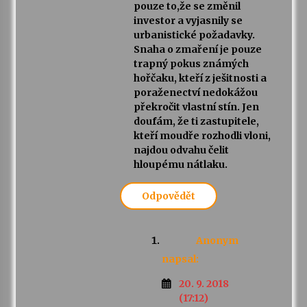
pouze to,že se změnil
investor a vyjasnily se
urbanistické požadavky.
Snaha o zmaření je pouze
trapný pokus známých
hořčaku, kteří z ješitnosti a
poraženectví nedokážou
překročit vlastní stín. Jen
doufám, že ti zastupitele,
kteří moudře rozhodli vloni,
najdou odvahu čelit
hloupému nátlaku.
Odpovědět
Anonym
napsal:
20. 9. 2018
(17:12)