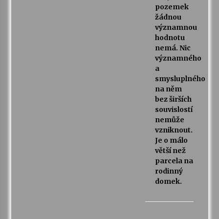
pozemek
žádnou
významnou
hodnotu
nemá. Nic
významného
a
smysluplného
na něm
bez širších
souvislostí
nemůže
vzniknout.
Je o málo
větší než
parcela na
rodinný
domek.