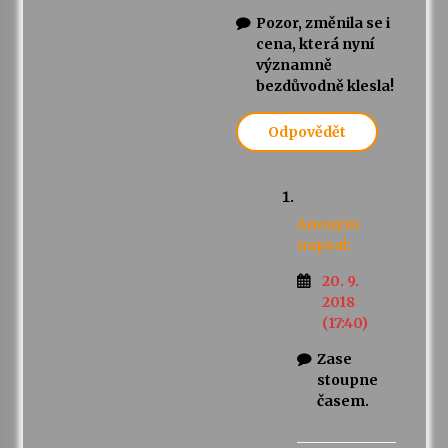
Pozor, změnila se i
cena, která nyní
významně
bezdůvodně klesla!
Odpovědět
Anonym
napsal:
20. 9.
2018
(17:40)
Zase
stoupne
časem.