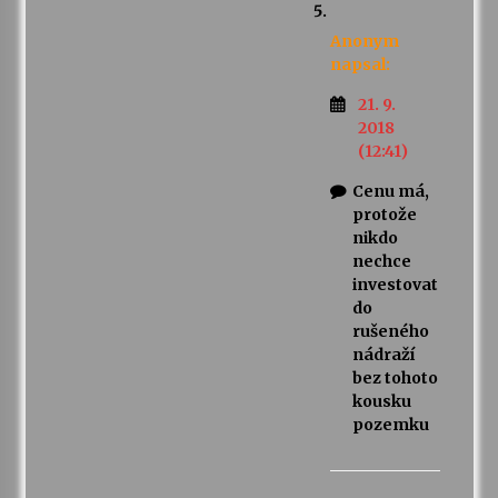
Anonym
napsal:
21. 9.
2018
(12:41)
Cenu má,
protože
nikdo
nechce
investovat
do
rušeného
nádraží
bez tohoto
kousku
pozemku