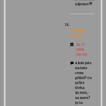
zájemci !!!
Anonym
napsal:
24. 9.
2018
(16:21)
A kde jste
na tuto
cenu
přišel? Co
si říct
třeba
10.000,-
za metr?
Je to