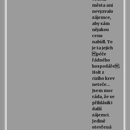
města ani
nevyzvalo
zájemce,
aby sám
nějakou
cenu
nabídl. To
je ta jejich
péče
řádného
hospodáře.
Holt z
cizího krev
neteče…
Jsem moc
ráda, že se
přihlásili i
další
zájemci.
Jedině
otevřená