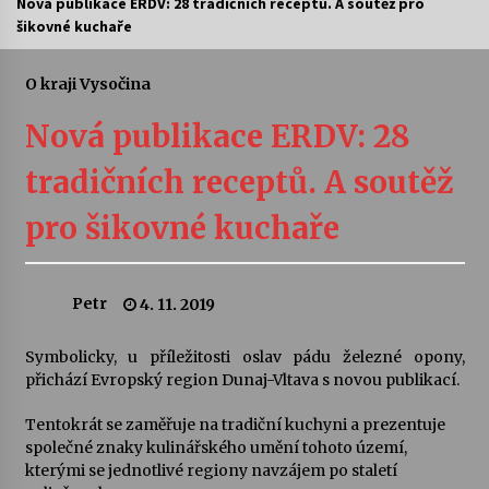
Nová publikace ERDV: 28 tradičních receptů. A soutěž pro
šikovné kuchaře
Letní koncerty ve Stromovce: Ars Camerata a
Sukuba Ensemble
4. 8. 2026
O kraji Vysočina
Nová publikace ERDV: 28
Vernisáž výstavy Josefíny Duškové: Stávám se
kapkou
tradičních receptů. A soutěž
30. 7. 2026
pro šikovné kuchaře
Veselí muzikanti
30. 7. 2026
Petr
4. 11. 2019
Pozvánka na integrační festival Quijotova
šedesátka: 28. 7.–1. 8. 2026
Symbolicky, u příležitosti oslav pádu železné opony,
28. 7. 2026
přichází Evropský region Dunaj-Vltava s novou publikací.
Tentokrát se zaměřuje na tradiční kuchyni a prezentuje
Letní koncerty ve Stromovce: Kolchoz a
společné znaky kulinářského umění tohoto území,
Jenakaši
kterými se jednotlivé regiony navzájem po staletí
28. 7. 2026