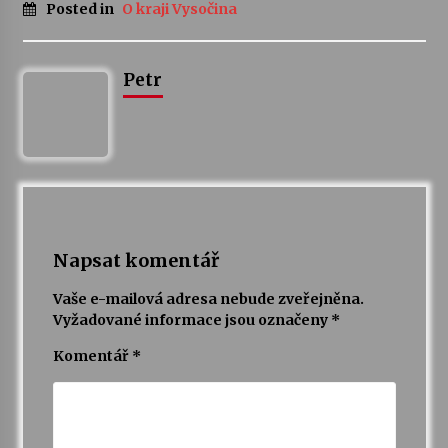
Posted in
O kraji Vysočina
Petr
Napsat komentář
Vaše e-mailová adresa nebude zveřejněna.
Vyžadované informace jsou označeny
*
Komentář
*