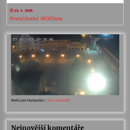
15. 3. 2005
První české MÚZYum
WebCam Humpolec -
více pohledů
Nejnovější komentáře