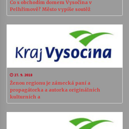
Co s obchodím domem Vysočina v
Pelhřimově? Město vypíše soutěž
27. 9. 2018
Ženou regionu je zámecká paní a
propagátorka a autorka originálních
kulturních a