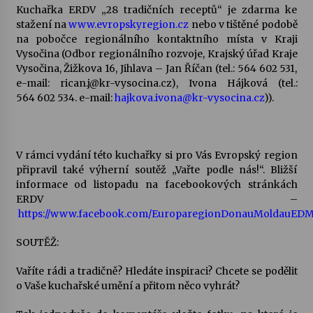
Kuchařka ERDV „28 tradičních receptů“ je zdarma ke
stažení na
www.evropskyregion.cz
nebo v tištěné podobě
Varhanní recitál Michala Novenka v Klášteře
na pobočce regionálního kontaktního místa v Kraji
Želiv
Vysočina (Odbor regionálního rozvoje, Krajský úřad Kraje
3. 7. 2026
Vysočina, Žižkova 16, Jihlava – Jan Říčan (tel.: 564 602 531,
e-mail: rican.j@kr-vysocina.cz), Ivona Hájková (tel.:
564 602 534. e-mail:
hajkova.ivona@kr-vysocina.cz
)).
Petr Adamec – Malovaný svět
30. 6. 2026
V rámci vydání této kuchařky si pro Vás Evropský region
připravil také výherní soutěž „Vařte podle nás!“. Bližší
informace od listopadu na facebookových stránkách
ERDV –
https://www.facebook.com/EuroparegionDonauMoldauEDM
SOUTĚŽ:
Vaříte rádi a tradičně? Hledáte inspiraci? Chcete se podělit
o Vaše kuchařské umění a přitom něco vyhrát?