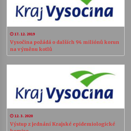
17. 12. 2019
Vysočina požádá o dalších 94 miliónů korun
na výměnu kotlů
12. 3. 2020
Výstup z jednání Krajské epidemiologické
komise