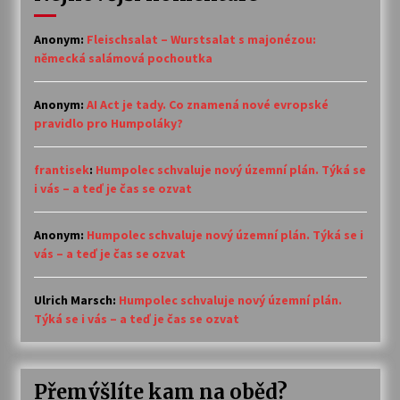
Anonym
:
Fleischsalat – Wurstsalat s majonézou:
německá salámová pochoutka
Anonym
:
AI Act je tady. Co znamená nové evropské
pravidlo pro Humpoláky?
frantisek
:
Humpolec schvaluje nový územní plán. Týká se
i vás – a teď je čas se ozvat
Anonym
:
Humpolec schvaluje nový územní plán. Týká se i
vás – a teď je čas se ozvat
Ulrich Marsch
:
Humpolec schvaluje nový územní plán.
Týká se i vás – a teď je čas se ozvat
Přemýšlíte kam na oběd?