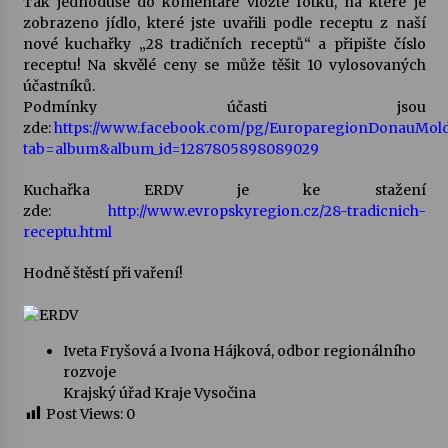
Tak jednoduše do komentáře vložte fotku, na které je
zobrazeno jídlo, které jste uvařili podle receptu z naší
nové kuchařky „28 tradičních receptů“ a připište číslo
receptu! Na skvělé ceny se může těšit 10 vylosovaných
účastníků.
Podmínky účasti jsou
zde:
https://www.facebook.com/pg/EuroparegionDonauMol
tab=album&album_id=1287805898089029
Kuchařka ERDV je ke stažení
zde:
http://www.evropskyregion.cz/28-tradicnich-
receptu.html
Hodně štěstí při vaření!
Iveta Fryšová a Ivona Hájková, odbor regionálního
rozvoje
Krajský úřad Kraje Vysočina
Post Views:
0