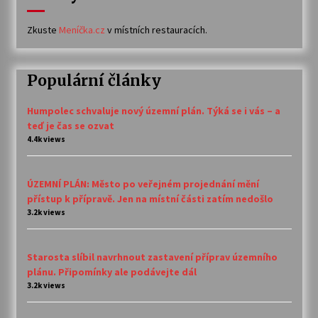
Zkuste
Meníčka.cz
v místních restauracích.
Populární články
Humpolec schvaluje nový územní plán. Týká se i vás – a
teď je čas se ozvat
4.4k views
ÚZEMNÍ PLÁN: Město po veřejném projednání mění
přístup k přípravě. Jen na místní části zatím nedošlo
3.2k views
Starosta slíbil navrhnout zastavení příprav územního
plánu. Připomínky ale podávejte dál
3.2k views