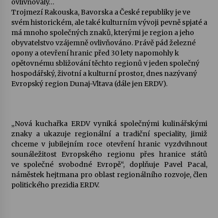
ovlivňovaly…
Trojmezí Rakouska, Bavorska a České republiky je ve
Votavžatský ploty
svém historickém, ale také kulturním vývoji pevně spjaté a
23. 7. 2026
má mnoho společných znaků, kterými je region a jeho
obyvatelstvo vzájemně ovlivňováno. Právě pád železné
opony a otevření hranic před 30 lety napomohly k
opětovnému sbližování těchto regionů v jeden společný
Letní koncerty ve Stromovce: Rufus Miller
hospodářský, životní a kulturní prostor, dnes nazývaný
22. 7. 2026
Evropský region Dunaj-Vltava (dále jen ERDV).
Vysočinka
17. 7. 2026
„Nová kuchařka ERDV vyniká společnými kulinářskými
znaky a ukazuje regionální a tradiční speciality, jimiž
chceme v jubilejním roce otevření hranic vyzdvihnout
Ozvěny prázdnin
sounáležitost Evropského regionu přes hranice států
14. 7. 2026
ve společné svobodné Evropě“, doplňuje Pavel Pacal,
náměstek hejtmana pro oblast regionálního rozvoje, člen
politického prezidia ERDV.
Za kulturou kousek za Humpolec. V Želivě ožije
odkaz Josefa Čapka
13. 7. 2026