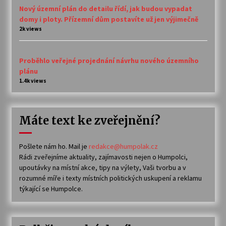
Nový územní plán do detailu řídí, jak budou vypadat
domy i ploty. Přízemní dům postavíte už jen výjimečně
2k views
Proběhlo veřejné projednání návrhu nového územního
plánu
1.4k views
Máte text ke zveřejnění?
Pošlete nám ho. Mail je
redakce@humpolak.cz
Rádi zveřejníme aktuality, zajímavosti nejen o Humpolci,
upoutávky na místní akce, tipy na výlety, Vaši tvorbu a v
rozumné míře i texty místních politických uskupení a reklamu
týkající se Humpolce.