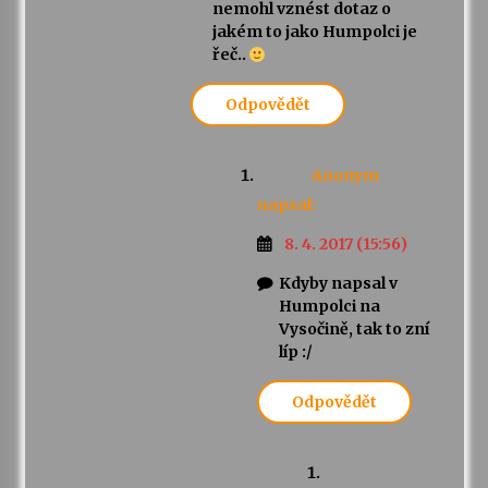
nemohl vznést dotaz o
jakém to jako Humpolci je
řeč..
Odpovědět
Anonym
napsal:
8. 4. 2017 (15:56)
Kdyby napsal v
Humpolci na
Vysočině, tak to zní
líp :/
Odpovědět