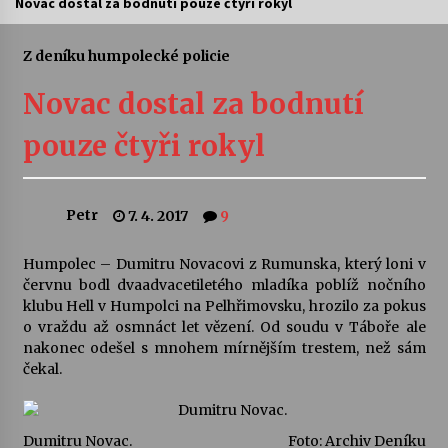
Novac dostal za bodnutí pouze čtyři rokyl
Divadélka pro děti: Kašpárek v dračí jeskyni
Z deníku humpolecké policie
10. 8. 2026
Novac dostal za bodnutí
Letní koncerty ve Stromovce: Ars Camerata a
pouze čtyři rokyl
Sukuba Ensemble
4. 8. 2026
Petr
7. 4. 2017
9
Vernisáž výstavy Josefíny Duškové: Stávám se
kapkou
30. 7. 2026
Humpolec – Dumitru Novacovi z Rumunska, který loni v
červnu bodl dvaadvacetiletého mladíka poblíž nočního
klubu Hell v Humpolci na Pelhřimovsku, hrozilo za pokus
Veselí muzikanti
o vraždu až osmnáct let vězení. Od soudu v Táboře ale
30. 7. 2026
nakonec odešel s mnohem mírnějším trestem, než sám
čekal.
Pozvánka na integrační festival Quijotova
šedesátka: 28. 7.–1. 8. 2026
28. 7. 2026
Dumitru Novac.
Foto:
Archiv Deníku