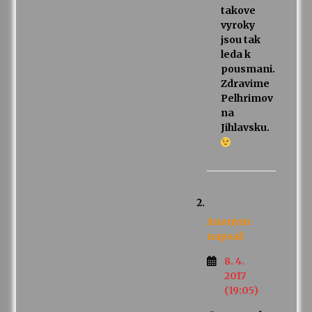
takove
vyroky
jsou tak
leda k
pousmani.
Zdravime
Pelhrimov
na
Jihlavsku.
Anonym
napsal:
8. 4.
2017
(19:05)