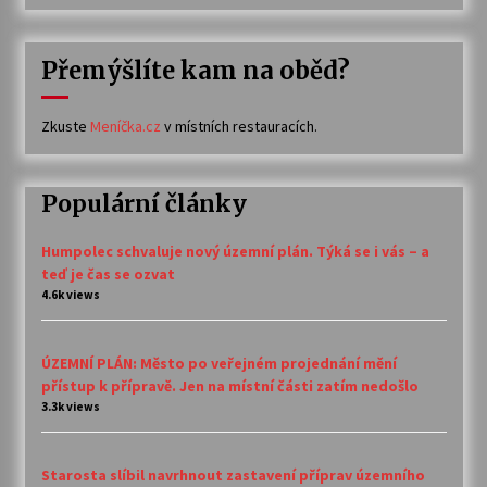
Přemýšlíte kam na oběd?
Zkuste
Meníčka.cz
v místních restauracích.
Populární články
Humpolec schvaluje nový územní plán. Týká se i vás – a
teď je čas se ozvat
4.6k views
ÚZEMNÍ PLÁN: Město po veřejném projednání mění
přístup k přípravě. Jen na místní části zatím nedošlo
3.3k views
Starosta slíbil navrhnout zastavení příprav územního