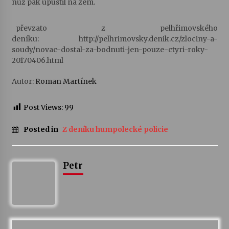
nůž pak upustil na zem.
převzato z pelhřimovského
deníku: http://pelhrimovsky.denik.cz/zlociny-a-
soudy/novac-dostal-za-bodnuti-jen-pouze-ctyri-roky-
20170406.html
Autor:
Roman Martínek
Post Views:
99
Posted in
Z deníku humpolecké policie
Petr