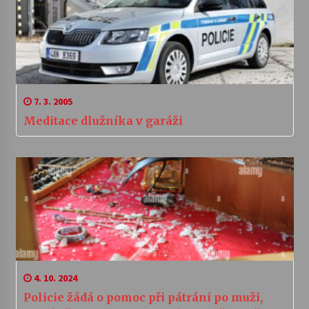
7. 3. 2005
Meditace dlužníka v garáži
4. 10. 2024
Policie žádá o pomoc při pátrání po muži,