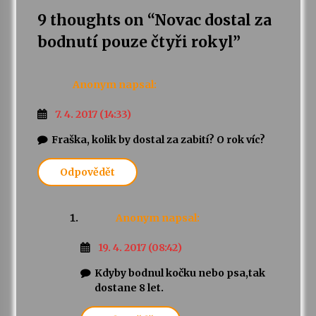
9 thoughts on “
Novac dostal za
bodnutí pouze čtyři rokyl
”
Anonym
napsal:
7. 4. 2017 (14:33)
Fraška, kolik by dostal za zabití? O rok víc?
Odpovědět
Anonym
napsal:
19. 4. 2017 (08:42)
Kdyby bodnul kočku nebo psa,tak
dostane 8 let.