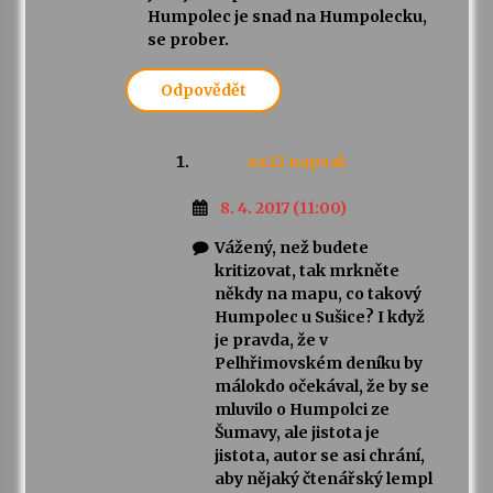
Humpolec je snad na Humpolecku,
se prober.
Odpovědět
xx22
napsal:
8. 4. 2017 (11:00)
Vážený, než budete
kritizovat, tak mrkněte
někdy na mapu, co takový
Humpolec u Sušice? I když
je pravda, že v
Pelhřimovském deníku by
málokdo očekával, že by se
mluvilo o Humpolci ze
Šumavy, ale jistota je
jistota, autor se asi chrání,
aby nějaký čtenářský lempl