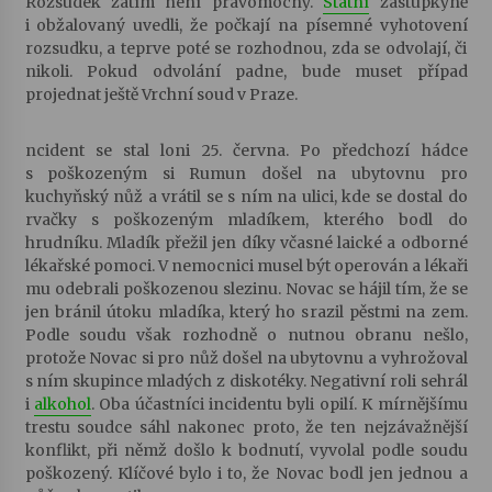
Rozsudek zatím není pravomocný.
Státní
zástupkyně
i obžalovaný uvedli, že počkají na písemné vyhotovení
rozsudku, a teprve poté se rozhodnou, zda se odvolají, či
Za kulturou kousek za Humpolec. V Želivě ožije
nikoli. Pokud odvolání padne, bude muset případ
odkaz Josefa Čapka
projednat ještě Vrchní soud v Praze.
13. 7. 2026
ncident se stal loni 25. června. Po předchozí hádce
Varhanní recitál Michala Novenka v Klášteře
Želiv
s poškozeným si Rumun došel na ubytovnu pro
3. 7. 2026
kuchyňský nůž a vrátil se s ním na ulici, kde se dostal do
rvačky s poškozeným mladíkem, kterého bodl do
hrudníku. Mladík přežil jen díky včasné laické a odborné
lékařské pomoci. V nemocnici musel být operován a lékaři
mu odebrali poškozenou slezinu. Novac se hájil tím, že se
jen bránil útoku mladíka, který ho srazil pěstmi na zem.
Podle soudu však rozhodně o nutnou obranu nešlo,
protože Novac si pro nůž došel na ubytovnu a vyhrožoval
s ním skupince mladých z diskotéky. Negativní roli sehrál
i
alkohol
. Oba účastníci incidentu byli opilí. K mírnějšímu
trestu soudce sáhl nakonec proto, že ten nejzávažnější
konflikt, při němž došlo k bodnutí, vyvolal podle soudu
poškozený. Klíčové bylo i to, že Novac bodl jen jednou a