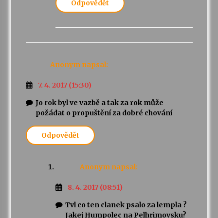
Odpovědět
Anonym
napsal:
7. 4. 2017 (15:30)
Jo rok byl ve vazbě a tak za rok může
požádat o propuštění za dobré chování
Odpovědět
Anonym
napsal:
8. 4. 2017 (08:51)
Tvl co ten clanek psalo za lempla ?
Jakej Humpolec na Pelhrimovsku?