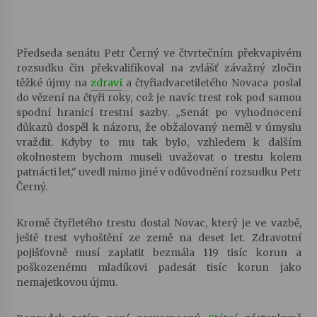
Letní koncerty ve Stromovce: Kolchoz a
Jenakaši
Předseda senátu Petr Černý ve čtvrtečním překvapivém
28. 7. 2026
rozsudku čin překvalifikoval na zvlášť závažný zločin
těžké újmy na
zdraví
a čtyřiadvacetiletého Novaca poslal
Votavžatský ploty
do vězení na čtyři roky, což je navíc trest rok pod samou
23. 7. 2026
spodní hranicí trestní sazby. „Senát po vyhodnocení
důkazů dospěl k názoru, že obžalovaný neměl v úmyslu
vraždit. Kdyby to mu tak bylo, vzhledem k dalším
okolnostem bychom museli uvažovat o trestu kolem
Letní koncerty ve Stromovce: Rufus Miller
patnácti let," uvedl mimo jiné v odůvodnění rozsudku Petr
22. 7. 2026
Černý.
Kromě čtyřletého trestu dostal Novac, který je ve vazbě,
Vysočinka
ještě trest vyhoštění ze země na deset let. Zdravotní
17. 7. 2026
pojišťovně musí zaplatit bezmála 119 tisíc korun a
poškozenému mladíkovi padesát tisíc korun jako
nemajetkovou újmu.
Ozvěny prázdnin
14. 7. 2026