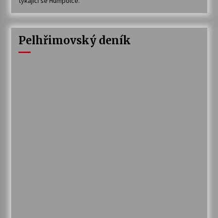
týkající se Humpolce.
Pelhřimovský deník