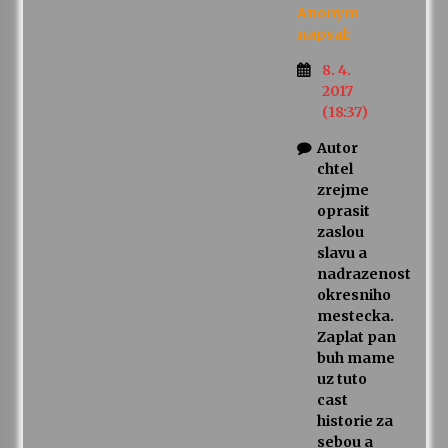
Anonym
napsal:
8. 4.
2017
(18:37)
Autor
chtel
zrejme
oprasit
zaslou
slavu a
nadrazenost
okresniho
mestecka.
Zaplat pan
buh mame
uz tuto
cast
historie za
sebou a