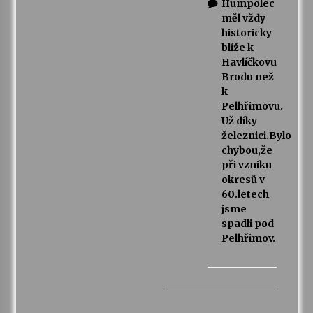
Humpolec
měl vždy
historicky
blíže k
Havlíčkovu
Brodu než
k
Pelhřimovu.
Už díky
železnici.Bylo
chybou,že
při vzniku
okresů v
60.letech
jsme
spadli pod
Pelhřimov.