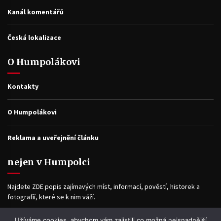
Kanál komentářů
Česká lokalizace
O Humpolákovi
Kontakty
O Humpolákovi
Reklama a uveřejnění článku
nejen v Humpolci
Najdete ZDE popis zajímavých míst, informací, pověstí, historek a
fotografíí, které se k nim váží.
Užíváme cookies, abychom vám zajistili co možná nejsnadnější