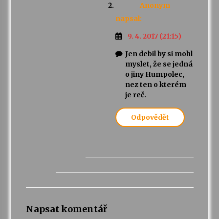
Anonym
napsal:
9. 4. 2017 (21:15)
Jen debil by si mohl
myslet, že se jedná
o jiny Humpolec,
nez ten o kterém
je reč.
Odpovědět
Napsat komentář