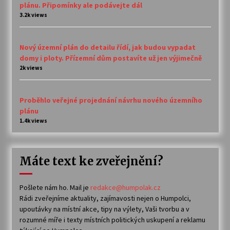
plánu. Připomínky ale podávejte dál
3.2k views
Nový územní plán do detailu řídí, jak budou vypadat
domy i ploty. Přízemní dům postavíte už jen výjimečně
2k views
Proběhlo veřejné projednání návrhu nového územního
plánu
1.4k views
Máte text ke zveřejnění?
Pošlete nám ho. Mail je
redakce@humpolak.cz
Rádi zveřejníme aktuality, zajímavosti nejen o Humpolci,
upoutávky na místní akce, tipy na výlety, Vaši tvorbu a v
rozumné míře i texty místních politických uskupení a reklamu