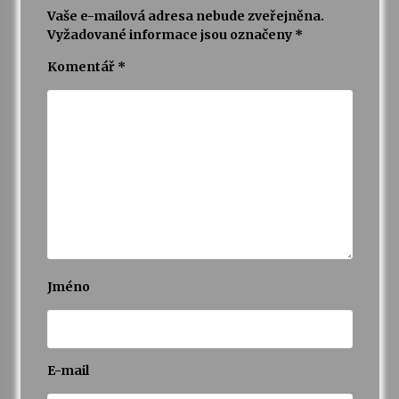
Vaše e-mailová adresa nebude zveřejněna.
Vyžadované informace jsou označeny
*
Komentář
*
Jméno
E-mail