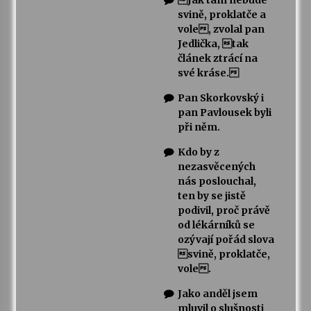
Jak tam nebude
svině, proklatče a
vole, zvolal pan
Jedlička, tak
článek ztrácí na
své kráse.
Pan Skorkovský i
pan Pavlousek byli
při něm.
Kdo by z
nezasvěcených
nás poslouchal,
ten by se jistě
podivil, proč právě
od lékárníků se
ozývají pořád slova
svině, proklatče,
vole.
Jako anděl jsem
mluvil o slušnosti