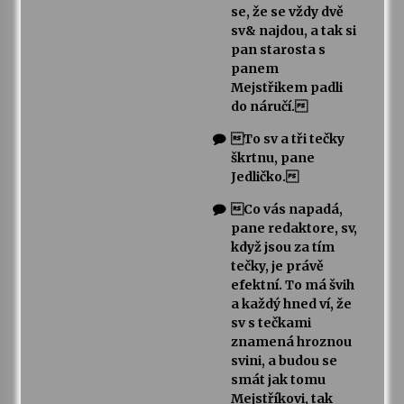
se, že se vždy dvě
sv& najdou, a tak si
pan starosta s
panem
Mejstřikem padli
do náručí.
To sv a tři tečky
škrtnu, pane
Jedličko.
Co vás napadá,
pane redaktore, sv,
když jsou za tím
tečky, je právě
efektní. To má švih
a každý hned ví, že
sv s tečkami
znamená hroznou
svini, a budou se
smát jak tomu
Mejstříkovi, tak