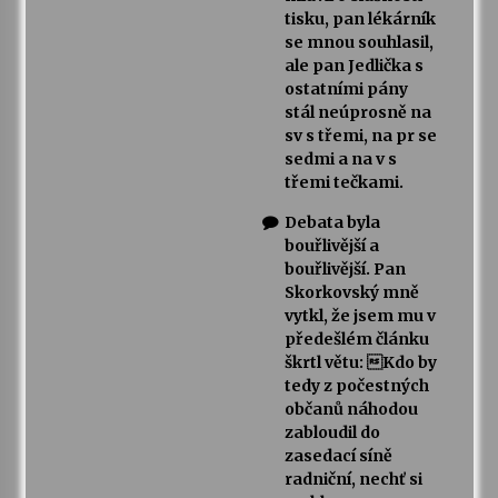
tisku, pan lékárník
se mnou souhlasil,
ale pan Jedlička s
ostatními pány
stál neúprosně na
sv s třemi, na pr se
sedmi a na v s
třemi tečkami.
Debata byla
bouřlivější a
bouřlivější. Pan
Skorkovský mně
vytkl, že jsem mu v
předešlém článku
škrtl větu: Kdo by
tedy z počestných
občanů náhodou
zabloudil do
zasedací síně
radniční, nechť si