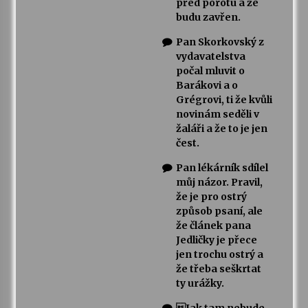
před porotu a že
budu zavřen.
Pan Skorkovský z
vydavatelstva
počal mluvit o
Barákovi a o
Grégrovi, ti že kvůli
novinám seděli v
žaláři a že to je jen
čest.
Pan lékárník sdílel
můj názor. Pravil,
že je pro ostrý
způsob psaní, ale
že článek pana
Jedličky je přece
jen trochu ostrý a
že třeba seškrtat
ty urážky.