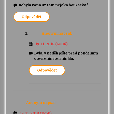
nebyla vona uz tam nejaka bouracka?
Varhanní recitál Michala Novenka v Klášteře
Želiv
Odpovědět
3. 7. 2026
Anonym
napsal:
Petr Adamec – Malovaný svět
30. 6. 2026
19. 11. 2018 (14:06)
Byla, v neděli ještě před pondělním
otevřením terminálu.
Odpovědět
Anonym
napsal:
19. 11. 2018 (14:50)