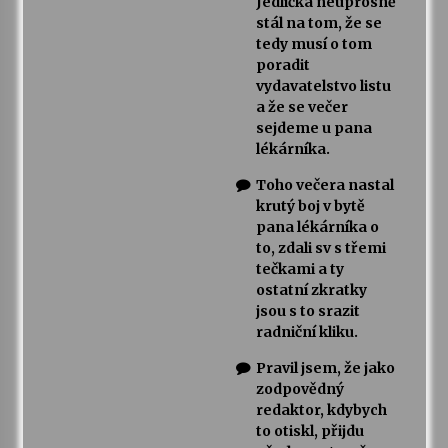
Jedlička neúprosně
stál na tom, že se
tedy musí o tom
poradit
vydavatelstvo listu
a že se večer
sejdeme u pana
lékárníka.
Toho večera nastal
krutý boj v bytě
pana lékárníka o
to, zdali sv s třemi
tečkami a ty
ostatní zkratky
jsou s to srazit
radniční kliku.
Pravil jsem, že jako
zodpovědný
redaktor, kdybych
to otiskl, přijdu