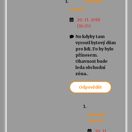
Anonym
napsal:
20. 11. 2018
(16:25)
No kdyby tam
vyrostl bytový dům
pro lidi..To by bylo
přínosem.
Ohavnost bude
leda obchodní
zóna..
Odpovědět
Anonym
napsal:
20. 11.