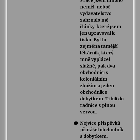
Práce jsem mnoho
neměl, neboť
vydavatelstvo
zahrnulo mě
články, které jsem
jen upravoval k
tisku. Byl to
zejména tamější
lékárník, který
mně vyplácel
služné, pak dva
obchodníci s
koloniálním
zbožím a jeden
obchodník s
dobytkem. Ti bili do
radnice s plnou
vervou.
Nejvíce příspěvků
přinášel obchodník
s dobytkem.