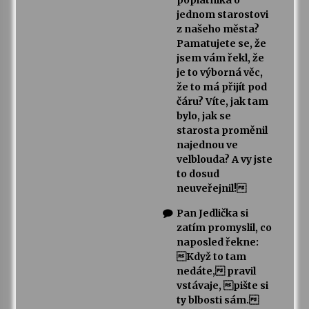
poplatníka o
jednom starostovi
z našeho města?
Pamatujete se, že
jsem vám řekl, že
je to výborná věc,
že to má přijít pod
čáru? Víte, jak tam
bylo, jak se
starosta proměnil
najednou ve
velblouda? A vy jste
to dosud
neuveřejnil!
Pan Jedlička si
zatím promyslil, co
naposled řekne:
Když to tam
nedáte, pravil
vstávaje, pište si
ty blbosti sám.