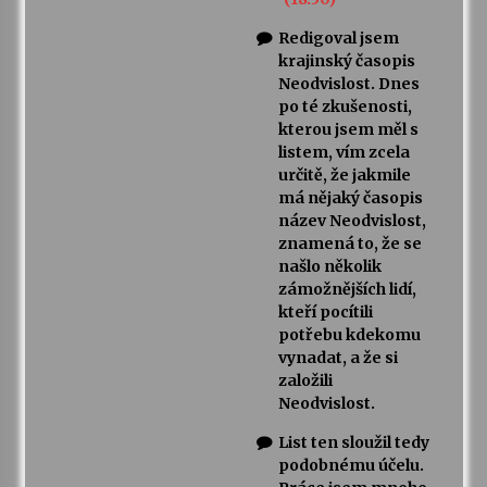
Redigoval jsem
krajinský časopis
Neodvislost. Dnes
po té zkušenosti,
kterou jsem měl s
listem, vím zcela
určitě, že jakmile
má nějaký časopis
název Neodvislost,
znamená to, že se
našlo několik
zámožnějších lidí,
kteří pocítili
potřebu kdekomu
vynadat, a že si
založili
Neodvislost.
List ten sloužil tedy
podobnému účelu.