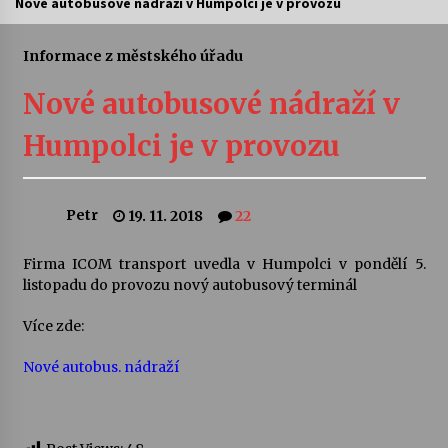
Nové autobusové nádraží v Humpolci je v provozu
Letní koncerty ve Stromovce: Ars Camerata a
Sukuba Ensemble
Informace z městského úřadu
4. 8. 2026
Nové autobusové nádraží v
Vernisáž výstavy Josefíny Duškové: Stávám se
Humpolci je v provozu
kapkou
30. 7. 2026
Petr
19. 11. 2018
22
Veselí muzikanti
30. 7. 2026
Firma ICOM transport uvedla v Humpolci v pondělí 5.
listopadu do provozu nový autobusový terminál
Pozvánka na integrační festival Quijotova
šedesátka: 28. 7.–1. 8. 2026
Více zde:
28. 7. 2026
Nové autobus. nádraží
Letní koncerty ve Stromovce: Kolchoz a
Jenakaši
28. 7. 2026