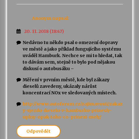
Anonym
napsal:
20. 11. 2018 (18:47)
Nedávno tu někdo psal o omezení dopravy
ve městě a jako příklad fungujícího systému
uváděl Hamburk. Nechce se mi to hledat, tak
to dávám sem, stejně to bylo pod nějakou
diskusí o autobusáku –
Měření v prvním městě, kde byl zákazy
dieselů zavedeny, ukázaly nárůst
koncentrací NOx ve sledovaných místech.
http://www.autoforum.cz/zajimavosti/zakaz
y-vjezdu-dieselu-v-hamburku-prinesly-
uplny-opak-toho-co-prinest-mely/
Odpovědět