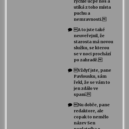
rychle ucpe nos a
utíká z toho místa
puchu a
nemravnosti.
A to jste také
neuveřejnil, že
starosta má novou
služku, se kterou
se v noci prochází
po zahradě.
Vždyť jste, pane
Pavlousku, sám
řekl, že se vám to
jen zdálo ve
spaní.
Nu dobře, pane
redaktore, ale
copak to nemělo
název Sen