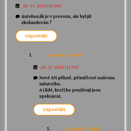
20. 11. 2018 (11:00)
Autobusák je v provozu, ale byl již
zkolaudován ?
Odpovědět
Anonym
napsal:
20. 11. 2018 (11:30)
Nové AN pěkné, přiměřené našemu
městečku.
A i lidé, kteří ho používají jsou
spokojeni.
Odpovědět
Anonym
napsal: