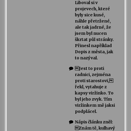
Liboval si v
projevech, které
byly sice kusé,
náhle přetržené,
ale tak jadrné, že
jsem byl nucen
škrtat půl stránky.
Přinesl například
Dopis z města, jak
to nazýval.
Jest to proti
radnici, zejména
proti starostovi,
řekl, vytahuje z
kapsy viržinko. To
byl jeho zvyk. Tím
viržinkem mě jaksi
podplácel.
Nápis článku zněl:
Znám tě, kulhavý