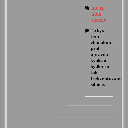
20. 11.
2018
(20:20)
To bys
tem
chudakum
pral
opravdu
kvalitni
bydleni u
tak
frekventovane
silnice.