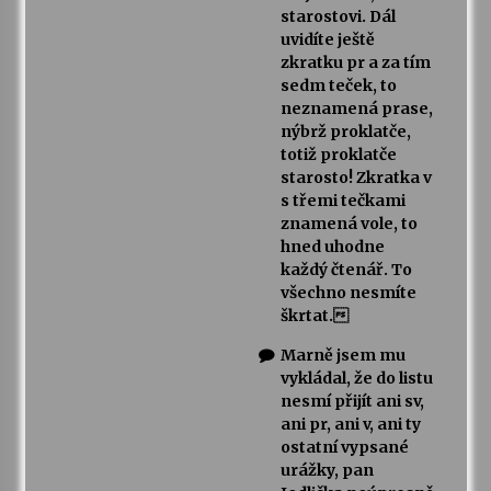
starostovi. Dál
uvidíte ještě
zkratku pr a za tím
sedm teček, to
neznamená prase,
nýbrž proklatče,
totiž proklatče
starosto! Zkratka v
s třemi tečkami
znamená vole, to
hned uhodne
každý čtenář. To
všechno nesmíte
škrtat.
Marně jsem mu
vykládal, že do listu
nesmí přijít ani sv,
ani pr, ani v, ani ty
ostatní vypsané
urážky, pan