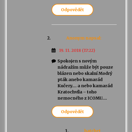
Odpovědět
Anonym
napsal:
19. 11. 2018 (17:22)
Spokojen s novým
nádražím může být pouze
blázen nebo skalní Modrý
pták anebo kamarád
Kučery…. a nebo kamarád
Kratochvíla – toho
nemocného z ICOMU….
Odpovědět
hatchet