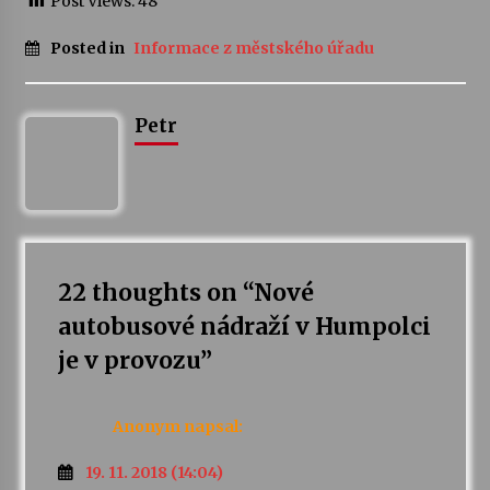
Post Views:
48
Votavžatský ploty
Posted in
Informace z městského úřadu
23. 7. 2026
Petr
Letní koncerty ve Stromovce: Rufus Miller
22. 7. 2026
Vysočinka
17. 7. 2026
22 thoughts on “
Nové
autobusové nádraží v Humpolci
Ozvěny prázdnin
je v provozu
”
14. 7. 2026
Anonym
napsal:
Za kulturou kousek za Humpolec. V Želivě ožije
odkaz Josefa Čapka
19. 11. 2018 (14:04)
13. 7. 2026