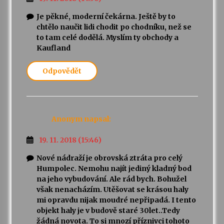
Je pěkné, moderní čekárna. Ještě by to
chtělo naučit lidi chodit po chodníku, než se
to tam celé dodělá. Myslím ty obchody a
Kaufland
Odpovědět
Anonym
napsal:
19. 11. 2018 (15:46)
Nové nádraží je obrovská ztráta pro celý
Humpolec. Nemohu najít jediný kladný bod
na jeho vybudování. Ale rád bych. Bohužel
však nenacházím. Utěšovat se krásou haly
mi opravdu nijak moudré nepřipadá. I tento
objekt haly je v budově staré 30let..Tedy
žádná novota. To si mnozí příznivci tohoto