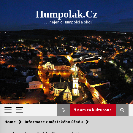
Skip
to
Humpolak.cz
content
. . . . . nejen o Humpolci a okolí
Kam za kulturou?
Home
Informace z městského úřadu
Kam za kulturou?