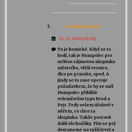
Anonym
napsal:
21. 11. 2018 (11:29)
To je komické. Když se to
hodí, tak je Humpolec pro
určitou zájmovou skupinku
městečko, větší vesnice,
díra po granátu, apod. A
jindy se tu zase operuje
požadavkem, že by se měl
Humpolec přiblížit
veleměstům typu Brod a
Pejr. Tedy ovšem účelově v
něčem, co chce ta
skupinka. Takže postavit
další obchoďáky. Tím se prý
dostaneme na vyšší level a