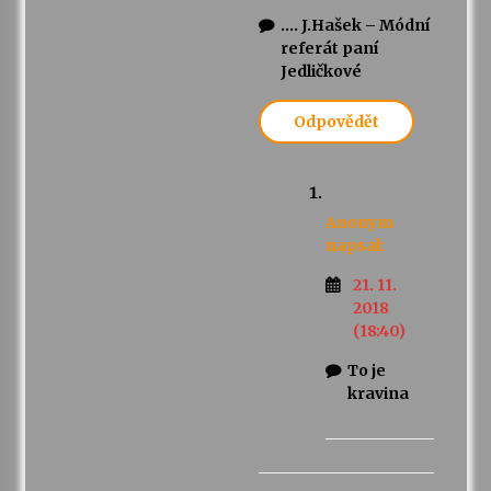
…. J.Hašek – Módní
referát paní
Jedličkové
Odpovědět
Anonym
napsal:
21. 11.
2018
(18:40)
To je
kravina