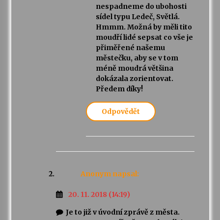
nespadneme do ubohosti
sídel typu Ledeč, Světlá.
Hmmm. Možná by měli tito
moudří lidé sepsat co vše je
přiměřené našemu
městečku, aby se v tom
méně moudrá většina
dokázala zorientovat.
Předem díky!
Odpovědět
Anonym
napsal:
20. 11. 2018 (14:19)
Je to již v úvodní zprávě z města.