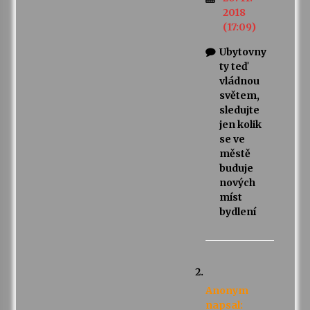
2018
(17:09)
Ubytovny
ty teď
vládnou
světem,
sledujte
jen kolik
se ve
městě
buduje
nových
míst
bydlení
Anonym
napsal: