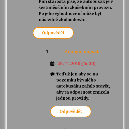
Pan starosta píše, že autobusák je v
šestiměsíčním zkušebním provozu.
Po jeho vyhodnocení může být
následně zkolaudován.
Odpovědět
Anonym
napsal:
20. 11. 2018 (16:00)
Teď už jen aby se na
pozemku bývalého
autobusáku začalo stavět,
aby ta odpornost zmizela
jednou provždy.
Odpovědět