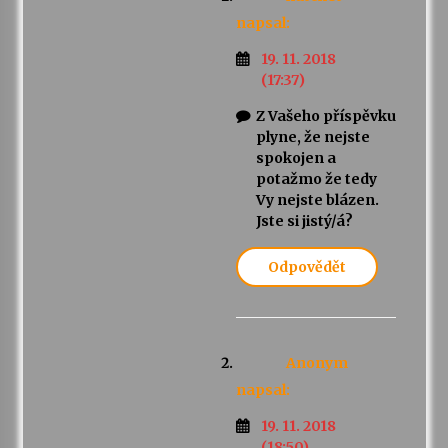
napsal:
19. 11. 2018
(17:37)
Z Vašeho příspěvku
plyne, že nejste
spokojen a
potažmo že tedy
Vy nejste blázen.
Jste si jistý/á?
Odpovědět
Anonym
napsal:
19. 11. 2018
(18:50)