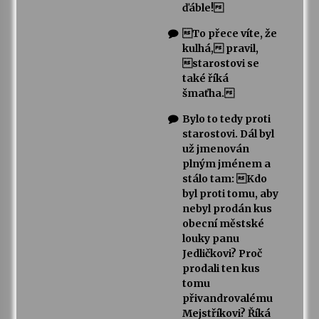
ďáble!
To přece víte, že
kulhá, pravil,
starostovi se
také říká
šmaťha.
Bylo to tedy proti
starostovi. Dál byl
už jmenován
plným jménem a
stálo tam: Kdo
byl proti tomu, aby
nebyl prodán kus
obecní městské
louky panu
Jedličkovi? Proč
prodali ten kus
tomu
přivandrovalému
Mejstříkovi? Říká