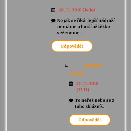
20. 11. 2018 (14:14)
No jak se říká, lepší nádraží
nemáme a horší už těžko
seženeme..
Odpovědět
Anonym
napsal:
21. 11. 2018
(13:11)
To neřeš nebo se z
toho zblázníš.
Odpovědět