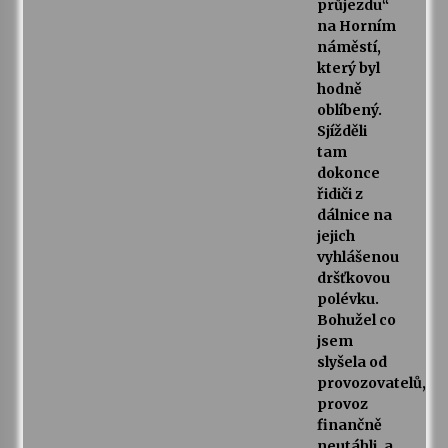
průjezdu“
na Horním
náměstí,
který byl
hodně
oblíbený.
Sjížděli
tam
dokonce
řidiči z
dálnice na
jejich
vyhlášenou
dršťkovou
polévku.
Bohužel co
jsem
slyšela od
provozovatelů,
provoz
finančně
neutáhli, a