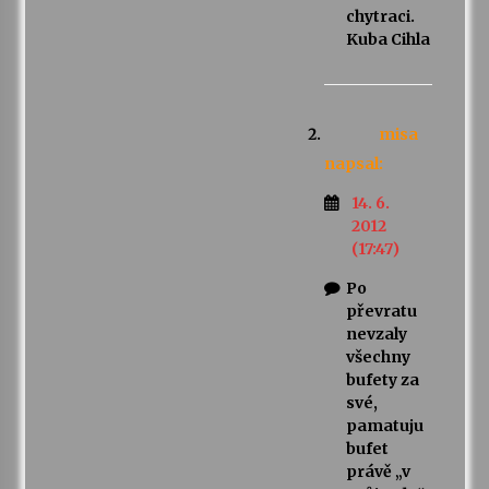
chytraci.
Kuba Cihla
misa
napsal:
14. 6.
2012
(17:47)
Po
převratu
nevzaly
všechny
bufety za
své,
pamatuju
bufet
právě „v