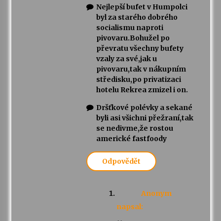
Nejlepší bufet v Humpolci
byl za starého dobrého
socialismu naproti
pivovaru.Bohužel po
převratu všechny bufety
vzaly za své,jak u
pivovaru,tak v nákupním
středisku,po privatizaci
hotelu Rekrea zmizel i on.
Dršťkové polévky a sekané
byli asi všichni přežraní,tak
se nedivme,že rostou
americké fastfoody
Odpovědět
Anonym
napsal: