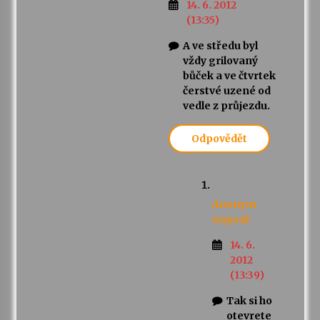
14. 6. 2012
(13:35)
A ve středu byl
vždy grilovaný
bůček a ve čtvrtek
čerstvé uzené od
vedle z průjezdu.
Odpovědět
Anonym
napsal:
14. 6.
2012
(13:39)
Tak si ho
otevrete