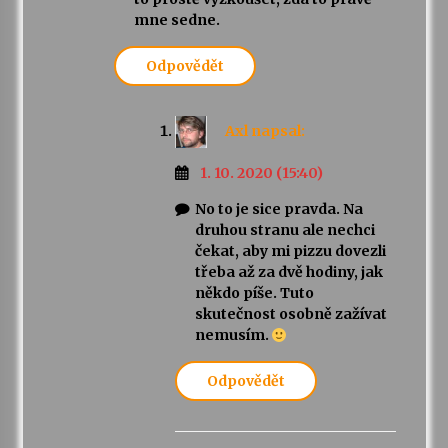
mne sedne.
Odpovědět
Axl
napsal:
1. 10. 2020 (15:40)
No to je sice pravda. Na
druhou stranu ale nechci
čekat, aby mi pizzu dovezli
třeba až za dvě hodiny, jak
někdo píše. Tuto
skutečnost osobně zažívat
nemusím.
Odpovědět