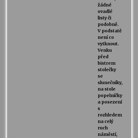
žádné
ovadlé
listy či
podobně.
V podstatě
není co
vytknout.
Venku
před
bistrem
stolečky
se
slunečníky,
na stole
popelníčky
a posezení
s
rozhledem
na celý
ruch
náměstí,