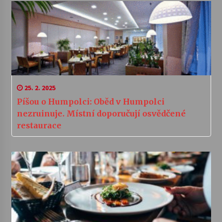
25. 2. 2025
Píšou o Humpolci: Oběd v Humpolci
nezruinuje. Místní doporučují osvědčené
restaurace