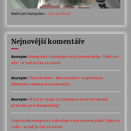
WebCam Humpolec -
více pohledů
Nejnovější komentáře
Anonym
:
Humpolec schvaluje nový územní plán. Týká se i
vás – a teď je čas se ozvat
Anonym
:
Fleischsalat – Wurstsalat s majonézou:
německá salámová pochoutka
Anonym
:
AI Act je tady. Co znamená nové evropské
pravidlo pro Humpoláky?
frantisek
:
Humpolec schvaluje nový územní plán. Týká se
i vás – a teď je čas se ozvat