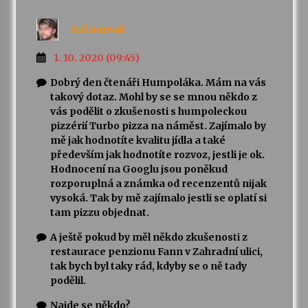
Axl
napsal:
1. 10. 2020 (09:45)
Dobrý den čtenáři Humpoláka. Mám na vás
takový dotaz. Mohl by se se mnou někdo z
vás podělit o zkušenosti s humpoleckou
pizzérií Turbo pizza na náměst. Zajímalo by
mě jak hodnotíte kvalitu jídla a také
především jak hodnotíte rozvoz, jestli je ok.
Hodnocení na Googlu jsou poněkud
rozporuplná a známka od recenzentů nijak
vysoká. Tak by mě zajímalo jestli se oplatí si
tam pizzu objednat.
A ještě pokud by měl někdo zkušenosti z
restaurace penzionu Fann v Zahradní ulici,
tak bych byl taky rád, kdyby se o ně tady
podělil.
Najde se někdo?