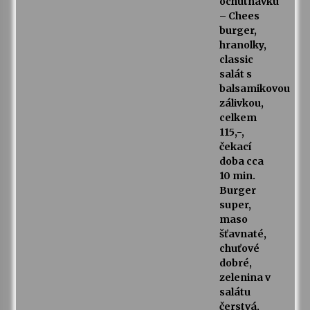
ochutnávku
– Chees
burger,
hranolky,
classic
salát s
balsamikovou
zálivkou,
celkem
115,-,
čekací
doba cca
10 min.
Burger
super,
maso
šťavnaté,
chuťové
dobré,
zelenina v
salátu
čerstvá,