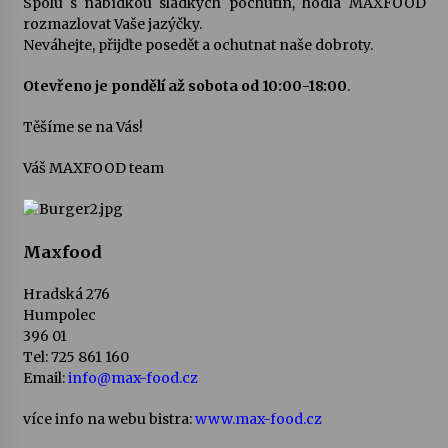
Spolu s nabídkou sladkých pochutin, hodlá MAXFOOD
rozmazlovat Vaše jazýčky.
Votavžatský ploty
Neváhejte, přijďte posedět a ochutnat naše dobroty.
23. 7. 2026
Otevřeno je pondělí až sobota od 10:00-18:00
.
Těšíme se na Vás!
Letní koncerty ve Stromovce: Rufus Miller
22. 7. 2026
Váš MAXFOOD team
Vysočinka
17. 7. 2026
Maxfood
Hradská 276
Humpolec
Ozvěny prázdnin
396 01
14. 7. 2026
Tel: 725 861 160
Email:
info@max-food.cz
Za kulturou kousek za Humpolec. V Želivě ožije
více info na webu bistra:
www.max-food.cz
odkaz Josefa Čapka
13. 7. 2026