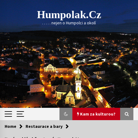
Skip
to
Humpolak.cz
content
. . . . . nejen o Humpolci a okolí
Kam za kulturou?
Home
Restaurace a bary
Kam za kulturou?