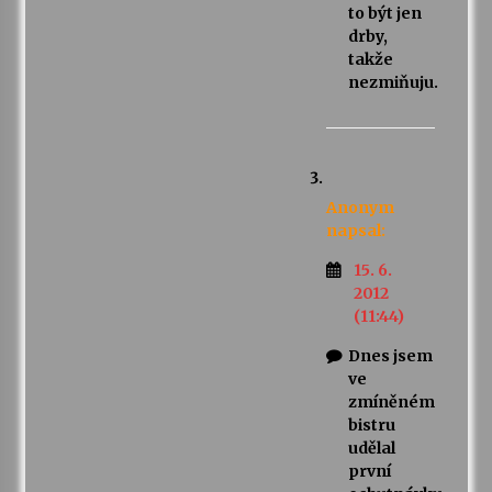
to být jen
drby,
takže
nezmiňuju.
Anonym
napsal:
15. 6.
2012
(11:44)
Dnes jsem
ve
zmíněném
bistru
udělal
první