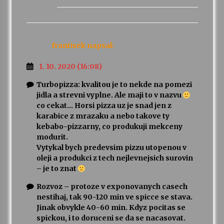
frantisek
napsal:
1. 10. 2020 (16:08)
Turbopizza: kvalitou je to nekde na pomezi
jidla a strevni vyplne. Ale maji to v nazvu
co cekat… Horsi pizza uz je snad jen z
karabice z mrazaku a nebo takove ty
kebabo-pizzarny, co produkuji mekceny
modurit.
Vytykal bych predevsim pizzu utopenou v
oleji a produkci z tech nejlevnejsich surovin
– je to znat
Rozvoz – protoze v exponovanych casech
nestihaj, tak 90-120 min ve spicce se stava.
Jinak obvykle 40-60 min. Kdyz pocitas se
spickou, i to doruceni se da se nacasovat.