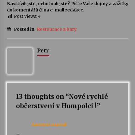
Navštívili jste, ochutnali jste? Pište Vaše dojmy a zážitky
do komentářů či na e-mail redakce.
Varhanní recitál Michala Novenka v Klášteře
Post Views:
4
Želiv
3. 7. 2026
Posted in
Restaurace a bary
Petr Adamec – Malovaný svět
30. 6. 2026
Petr
13 thoughts on “
Nové rychlé
občerstvení v Humpolci !
”
Anonym
napsal: