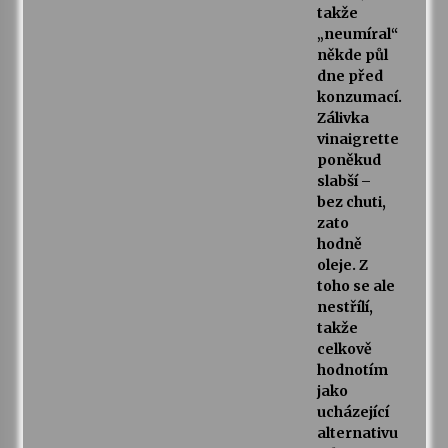
takže
„neumíral“
někde půl
dne před
konzumací.
Zálivka
vinaigrette
poněkud
slabší –
bez chuti,
zato
hodně
oleje. Z
toho se ale
nestřílí,
takže
celkově
hodnotím
jako
ucházející
alternativu