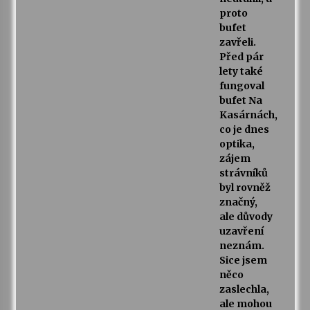
proto
bufet
zavřeli.
Před pár
lety také
fungoval
bufet Na
Kasárnách,
co je dnes
optika,
zájem
strávníků
byl rovněž
značný,
ale důvody
uzavření
neznám.
Sice jsem
něco
zaslechla,
ale mohou