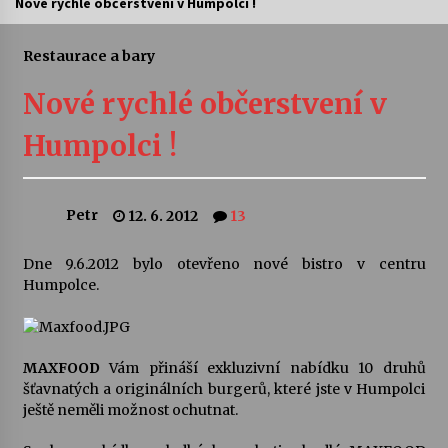
Nové rychlé občerstvení v Humpolci !
Letní koncerty ve Stromovce: Ars Camerata a
Sukuba Ensemble
Restaurace a bary
4. 8. 2026
Nové rychlé občerstvení v
Vernisáž výstavy Josefíny Duškové: Stávám se
Humpolci !
kapkou
30. 7. 2026
Petr
12. 6. 2012
13
Veselí muzikanti
30. 7. 2026
Dne 9.6.2012 bylo otevřeno nové bistro v centru
Humpolce.
Pozvánka na integrační festival Quijotova
šedesátka: 28. 7.–1. 8. 2026
28. 7. 2026
MAXFOOD
Vám přináší exkluzivní nabídku 10 druhů
šťavnatých a originálních burgerů, které jste v Humpolci
Letní koncerty ve Stromovce: Kolchoz a
ještě neměli možnost ochutnat.
Jenakaši
28. 7. 2026