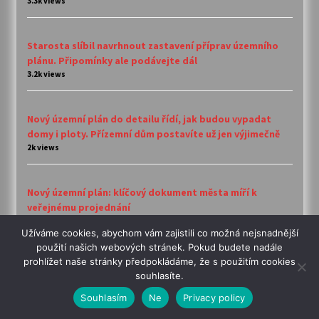
3.3k views
Starosta slíbil navrhnout zastavení příprav územního
plánu. Připomínky ale podávejte dál
3.2k views
Nový územní plán do detailu řídí, jak budou vypadat
domy i ploty. Přízemní dům postavíte už jen výjimečně
2k views
Nový územní plán: klíčový dokument města míří k
veřejnému projednání
1.4k views
Užíváme cookies, abychom vám zajistili co možná nejsnadnější
použití našich webových stránek. Pokud budete nadále
prohlížet naše stránky předpokládáme, že s použitím cookies
Máte text ke zveřejnění?
souhlasíte.
Souhlasím
Ne
Privacy policy
Pošlete nám ho. Mail je
redakce@humpolak.cz