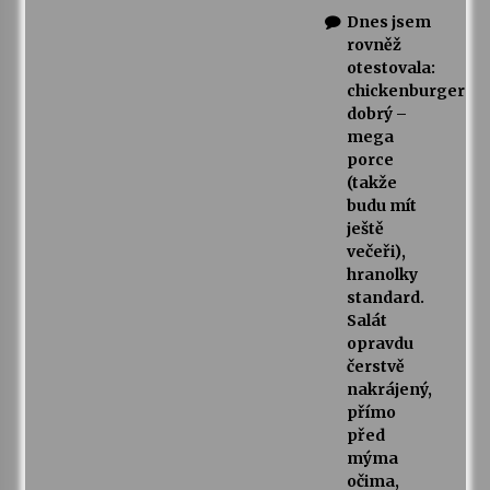
Dnes jsem
rovněž
otestovala:
chickenburger
dobrý –
mega
porce
(takže
budu mít
ještě
večeři),
hranolky
standard.
Salát
opravdu
čerstvě
nakrájený,
přímo
před
mýma
očima,