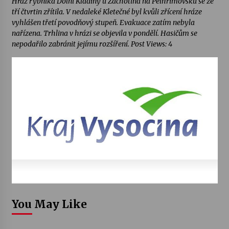
Hráz rybníka Dolní Kladiny u Zachotína na Pelhřimovsku se ze
tří čtvrtin zřítila. V nedaleké Kletečné byl kvůli zřícení hráze
vyhlášen třetí povodňový stupeň. Evakuace zatím nebyla
nařízena. Trhlina v hrázi se objevila v pondělí. Hasičům se
nepodařilo zabránit jejímu rozšíření. Post Views: 4
You May Like