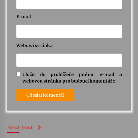
E-mail
Webová stránka
Uložit do prohlížeče jméno, e-mail a
webovou stránku pro budoucí komentáře.
Next Post