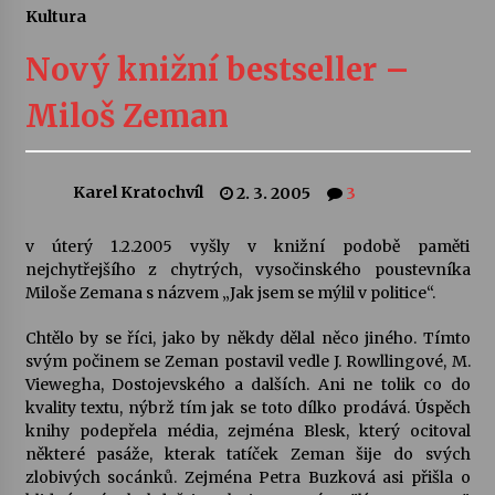
Kultura
Letní koncerty ve Stromovce: Ars Camerata a
Sukuba Ensemble
Nový knižní bestseller –
4. 8. 2026
Miloš Zeman
Vernisáž výstavy Josefíny Duškové: Stávám se
kapkou
30. 7. 2026
Karel Kratochvíl
2. 3. 2005
3
Veselí muzikanti
v úterý 1.2.2005 vyšly v knižní podobě paměti
30. 7. 2026
nejchytřejšího z chytrých, vysočinského poustevníka
Miloše Zemana s názvem „Jak jsem se mýlil v politice“.
Chtělo by se říci, jako by někdy dělal něco jiného. Tímto
Pozvánka na integrační festival Quijotova
šedesátka: 28. 7.–1. 8. 2026
svým počinem se Zeman postavil vedle J. Rowllingové, M.
28. 7. 2026
Viewegha, Dostojevského a dalších. Ani ne tolik co do
kvality textu, nýbrž tím jak se toto dílko prodává. Úspěch
knihy podepřela média, zejména Blesk, který ocitoval
Letní koncerty ve Stromovce: Kolchoz a
některé pasáže, kterak tatíček Zeman šije do svých
Jenakaši
zlobivých socánků. Zejména Petra Buzková asi přišla o
28. 7. 2026