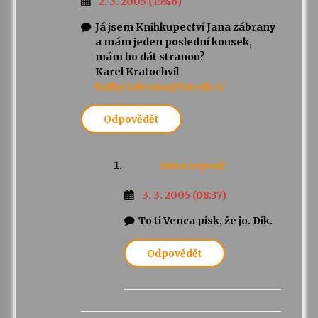
2. 3. 2005 (15:46)
Já jsem Knihkupectví Jana zábrany
a mám jeden poslední kousek,
mám ho dát stranou?
Karel Kratochvíl
knihy.zabrana@tiscali.cz
Odpovědět
misa
napsal:
3. 3. 2005 (08:37)
To ti Venca písk, že jo. Dík.
Odpovědět