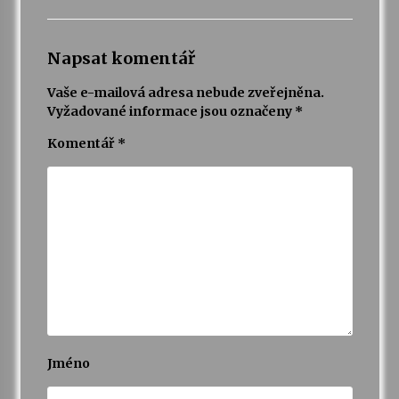
Napsat komentář
Vaše e-mailová adresa nebude zveřejněna.
Vyžadované informace jsou označeny
*
Komentář
*
Jméno