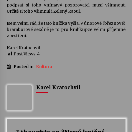
podpsat si toho vnímavý pozorovatel musí všimnout.
Určitě si toho všimnul i Zelený Raoul.
Varhanní recitál Michala Novenka v Klášteře
Želiv
Jsem velmi rád, že tato knížka vyšla. V únorové (březnové)
3. 7. 2026
bramborové sezóně je to pro knihkupce velmi příjemné
zpestření.
Petr Adamec – Malovaný svět
Karel Kratochvíl
30. 6. 2026
Post Views:
4
Posted in
Kultura
Karel Kratochvíl