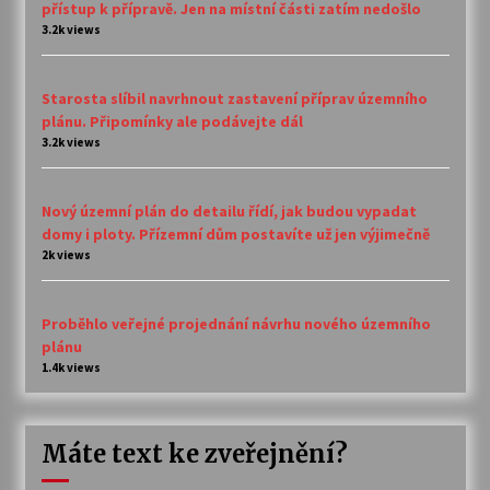
přístup k přípravě. Jen na místní části zatím nedošlo
3.2k views
Starosta slíbil navrhnout zastavení příprav územního
plánu. Připomínky ale podávejte dál
3.2k views
Nový územní plán do detailu řídí, jak budou vypadat
domy i ploty. Přízemní dům postavíte už jen výjimečně
2k views
Proběhlo veřejné projednání návrhu nového územního
plánu
1.4k views
Máte text ke zveřejnění?