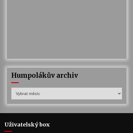
Humpolákův archiv
Humpolákův
archiv
Uživatelský box