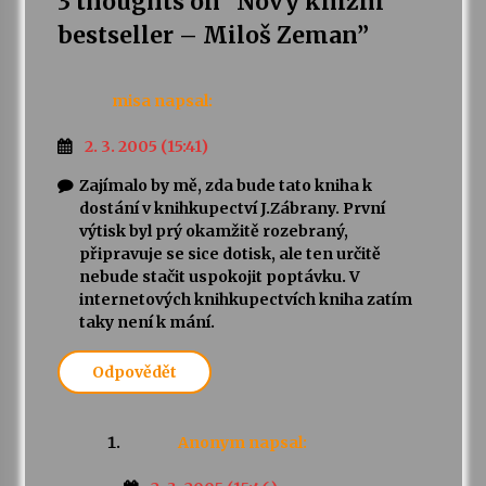
3 thoughts on “
Nový knižní
bestseller – Miloš Zeman
”
misa
napsal:
2. 3. 2005 (15:41)
Zajímalo by mě, zda bude tato kniha k
dostání v knihkupectví J.Zábrany. První
výtisk byl prý okamžitě rozebraný,
připravuje se sice dotisk, ale ten určitě
nebude stačit uspokojit poptávku. V
internetových knihkupectvích kniha zatím
taky není k mání.
Odpovědět
Anonym
napsal: