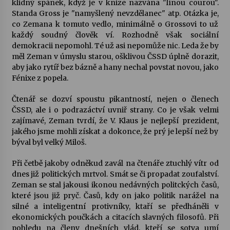
klidný spánek, když je v knize nazvána "línou courou".
Standa Gross je "namyšlený nevzdělanec" atp. Otázka je,
Votavžatský ploty
co Zemana k tomuto vedlo, minimálně o Grossovi to už
23. 7. 2026
každý soudný člověk ví. Rozhodně však sociální
demokracii nepomohl. Té už asi nepomůže nic. Leda že by
měl Zeman v úmyslu starou, ošklivou ČSSD úplně dorazit,
aby jako rytíř bez bázně a hany nechal povstat novou, jako
Letní koncerty ve Stromovce: Rufus Miller
Fénixe z popela.
22. 7. 2026
Čtenář se dozví spoustu pikantností, nejen o členech
ČSSD, ale i o podrazáctví uvniř strany. Co je však velmi
Vysočinka
zajímavé, Zeman tvrdí, že V. Klaus je nejlepší prezident,
17. 7. 2026
jakého jsme mohli získat a dokonce, že prý je lepší než by
býval byl velký Miloš.
Ozvěny prázdnin
Při četbě jakoby odněkud zavál na čtenáře ztuchlý vítr od
14. 7. 2026
dnes již politických mrtvol. Smát se či propadat zoufalství.
Zeman se stal jakousi ikonou nedávných politckých časů,
které jsou již pryč. Časů, kdy on jako politik narážel na
silné a inteligentní protivníky, ktaří se předháněli v
Za kulturou kousek za Humpolec. V Želivě ožije
ekonomických poučkách a citacích slavných filosofů. Při
odkaz Josefa Čapka
pohledu na členy dnešních vlád, kteří se sotva umí
13. 7. 2026