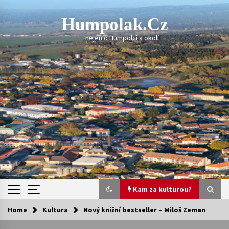
Skip
to
Humpolak.cz
content
. . . . . nejen o Humpolci a okolí
Kam za kulturou?
Home
Kultura
Nový knižní bestseller – Miloš Zeman
Kam za kulturou?