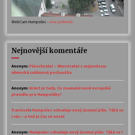
WebCam Humpolec -
více pohledů
Nejnovější komentáře
Anonym
:
Fleischsalat – Wurstsalat s majonézou:
německá salámová pochoutka
Anonym
:
AI Act je tady. Co znamená nové evropské
pravidlo pro Humpoláky?
frantisek
:
Humpolec schvaluje nový územní plán. Týká se
i vás – a teď je čas se ozvat
Anonym
:
Humpolec schvaluje nový územní plán. Týká se i