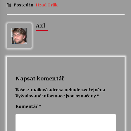
Posted in
Hrad Orlík
Varhanní recitál Michala Novenka v Klášteře
Želiv
Axl
3. 7. 2026
Petr Adamec – Malovaný svět
30. 6. 2026
Napsat komentář
Vaše e-mailová adresa nebude zveřejněna.
Vyžadované informace jsou označeny
*
Komentář
*