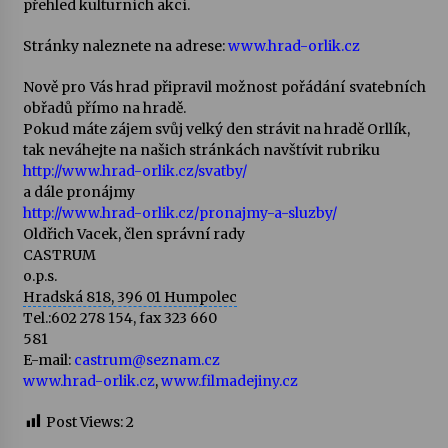
přehled kulturních akcí.
Votavžatský ploty
Stránky naleznete na adrese:
www.hrad-orlik.cz
23. 7. 2026
Nově pro Vás hrad připravil možnost pořádání svatebních
obřadů přímo na hradě.
Pokud máte zájem svůj velký den strávit na hradě Orllík,
Letní koncerty ve Stromovce: Rufus Miller
tak neváhejte na našich stránkách navštívit rubriku
22. 7. 2026
http://www.hrad-orlik.cz/svatby/
a dále pronájmy
http://www.hrad-orlik.cz/pronajmy-a-sluzby/
Vysočinka
Oldřich Vacek, člen správní rady
17. 7. 2026
CASTRUM
o.p.s.
Hradská 818, 396 01 Humpolec
Ozvěny prázdnin
Tel.:602 278 154, fax 323 660
14. 7. 2026
581
E-mail:
castrum@seznam.cz
www.hrad-orlik.cz
,
www.filmadejiny.cz
Za kulturou kousek za Humpolec. V Želivě ožije
Post Views:
2
odkaz Josefa Čapka
13. 7. 2026