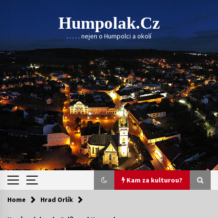
Skip
to
Humpolak.cz
content
. . . . . nejen o Humpolci a okolí
Kam za kulturou?
Home
Hrad Orlík
Kam za kulturou?