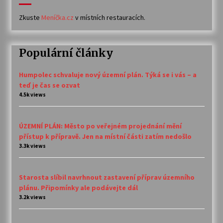
Zkuste
Meníčka.cz
v místních restauracích.
Populární články
Humpolec schvaluje nový územní plán. Týká se i vás – a
teď je čas se ozvat
4.5k views
ÚZEMNÍ PLÁN: Město po veřejném projednání mění
přístup k přípravě. Jen na místní části zatím nedošlo
3.3k views
Starosta slíbil navrhnout zastavení příprav územního
plánu. Připomínky ale podávejte dál
3.2k views