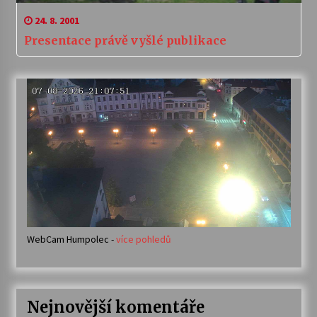
24. 8. 2001
Presentace právě vyšlé publikace
WebCam Humpolec -
více pohledů
Nejnovější komentáře