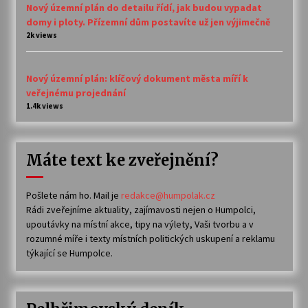
Nový územní plán do detailu řídí, jak budou vypadat
domy i ploty. Přízemní dům postavíte už jen výjimečně
2k views
Nový územní plán: klíčový dokument města míří k
veřejnému projednání
1.4k views
Máte text ke zveřejnění?
Pošlete nám ho. Mail je
redakce@humpolak.cz
Rádi zveřejníme aktuality, zajímavosti nejen o Humpolci,
upoutávky na místní akce, tipy na výlety, Vaši tvorbu a v
rozumné míře i texty místních politických uskupení a reklamu
týkající se Humpolce.