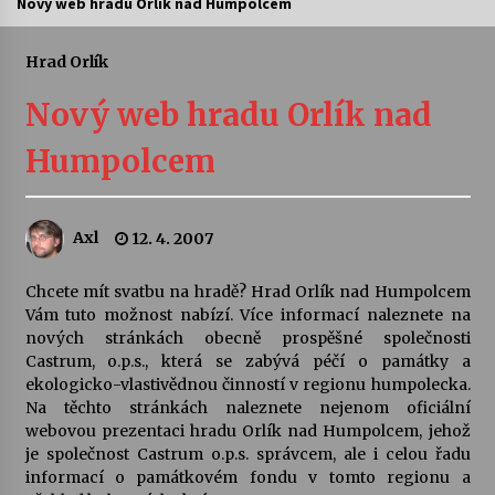
Nový web hradu Orlík nad Humpolcem
Letní koncerty ve Stromovce: Ars Camerata a
Sukuba Ensemble
Hrad Orlík
4. 8. 2026
Nový web hradu Orlík nad
Vernisáž výstavy Josefíny Duškové: Stávám se
Humpolcem
kapkou
30. 7. 2026
Axl
12. 4. 2007
Veselí muzikanti
30. 7. 2026
Chcete mít svatbu na hradě? Hrad Orlík nad Humpolcem
Vám tuto možnost nabízí. Více informací naleznete na
nových stránkách obecně prospěšné společnosti
Pozvánka na integrační festival Quijotova
šedesátka: 28. 7.–1. 8. 2026
Castrum, o.p.s., která se zabývá péčí o památky a
28. 7. 2026
ekologicko-vlastivědnou činností v regionu humpolecka.
Na těchto stránkách naleznete nejenom oficiální
webovou prezentaci hradu Orlík nad Humpolcem, jehož
Letní koncerty ve Stromovce: Kolchoz a
je společnost Castrum o.p.s. správcem, ale i celou řadu
Jenakaši
informací o památkovém fondu v tomto regionu a
28. 7. 2026