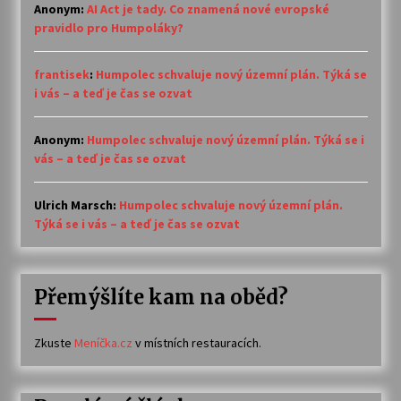
Anonym
:
AI Act je tady. Co znamená nové evropské
pravidlo pro Humpoláky?
frantisek
:
Humpolec schvaluje nový územní plán. Týká se
i vás – a teď je čas se ozvat
Anonym
:
Humpolec schvaluje nový územní plán. Týká se i
vás – a teď je čas se ozvat
Ulrich Marsch
:
Humpolec schvaluje nový územní plán.
Týká se i vás – a teď je čas se ozvat
Přemýšlíte kam na oběd?
Zkuste
Meníčka.cz
v místních restauracích.