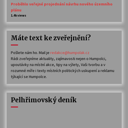
Proběhlo veřejné projednání návrhu nového územního
plánu
1.4k views
Máte text ke zveřejnění?
Pošlete nám ho. Mail je
redakce@humpolak.cz
Rádi zveřejníme aktuality, zajímavosti nejen o Humpolci,
upoutávky na místní akce, tipy na výlety, Vaši tvorbu a v
rozumné míře i texty místních politických uskupení a reklamu
týkající se Humpolce.
Pelhřimovský deník