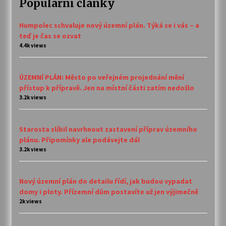
Populární články
Humpolec schvaluje nový územní plán. Týká se i vás – a
teď je čas se ozvat
4.4k views
ÚZEMNÍ PLÁN: Město po veřejném projednání mění
přístup k přípravě. Jen na místní části zatím nedošlo
3.2k views
Starosta slíbil navrhnout zastavení příprav územního
plánu. Připomínky ale podávejte dál
3.2k views
Nový územní plán do detailu řídí, jak budou vypadat
domy i ploty. Přízemní dům postavíte už jen výjimečně
2k views