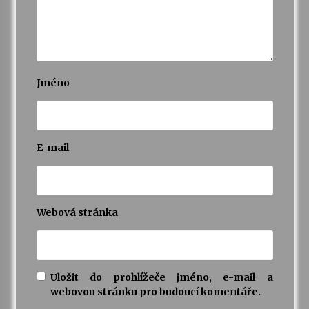
Jméno
E-mail
Webová stránka
Uložit do prohlížeče jméno, e-mail a
webovou stránku pro budoucí komentáře.