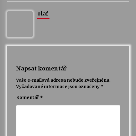
olaf
Varhanní recitál Michala Novenka v Klášteře
Želiv
3. 7. 2026
Petr Adamec – Malovaný svět
30. 6. 2026
Napsat komentář
Vaše e-mailová adresa nebude zveřejněna.
Vyžadované informace jsou označeny
*
Komentář
*