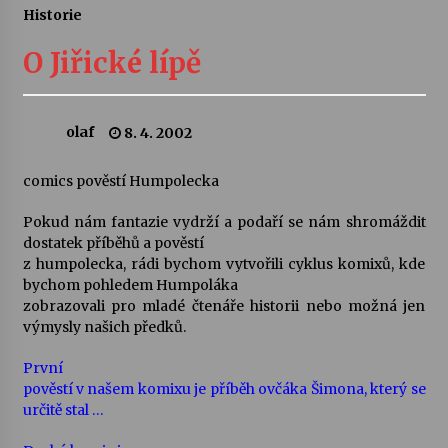
Historie
Letní koncerty ve Stromovce: Ars Camerata a
Sukuba Ensemble
O Jiřické lípě
4. 8. 2026
Vernisáž výstavy Josefíny Duškové: Stávám se
olaf
8. 4. 2002
kapkou
30. 7. 2026
comics pověstí Humpolecka
Veselí muzikanti
Pokud nám fantazie vydrží a podaří se nám shromáždit
30. 7. 2026
dostatek příběhů a pověstí
z humpolecka, rádi bychom vytvořili cyklus komixů, kde
bychom pohledem Humpoláka
zobrazovali pro mladé čtenáře historii nebo možná jen
Pozvánka na integrační festival Quijotova
šedesátka: 28. 7.–1. 8. 2026
výmysly našich předků.
28. 7. 2026
První
pověstí v našem komixu je příběh ovčáka Šimona, který se
Letní koncerty ve Stromovce: Kolchoz a
určitě stal …
Jenakaši
28. 7. 2026