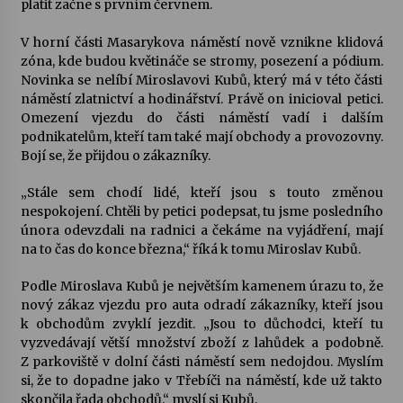
platit začne s prvním červnem.
Votavžatský ploty
V horní části Masarykova náměstí nově vznikne klidová
23. 7. 2026
zóna, kde budou květináče se stromy, posezení a pódium.
Novinka se nelíbí Miroslavovi Kubů, který má v této části
náměstí zlatnictví a hodinářství. Právě on inicioval petici.
Omezení vjezdu do části náměstí vadí i dalším
Letní koncerty ve Stromovce: Rufus Miller
podnikatelům, kteří tam také mají obchody a provozovny.
22. 7. 2026
Bojí se, že přijdou o zákazníky.
„Stále sem chodí lidé, kteří jsou s touto změnou
Vysočinka
nespokojení. Chtěli by petici podepsat, tu jsme posledního
17. 7. 2026
února odevzdali na radnici a čekáme na vyjádření, mají
na to čas do konce března,“ říká k tomu Miroslav Kubů.
Ozvěny prázdnin
Podle Miroslava Kubů je největším kamenem úrazu to, že
14. 7. 2026
nový zákaz vjezdu pro auta odradí zákazníky, kteří jsou
k obchodům zvyklí jezdit. „Jsou to důchodci, kteří tu
vyzvedávají větší množství zboží z lahůdek a podobně.
Z parkoviště v dolní části náměstí sem nedojdou. Myslím
Za kulturou kousek za Humpolec. V Želivě ožije
si, že to dopadne jako v Třebíči na náměstí, kde už takto
odkaz Josefa Čapka
skončila řada obchodů,“ myslí si Kubů.
13. 7. 2026