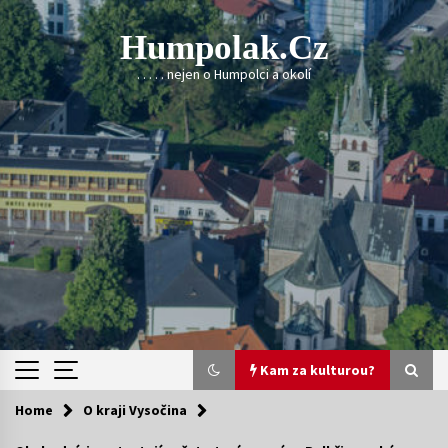
Skip
to
Humpolak.cz
content
. . . . . nejen o Humpolci a okolí
Kam za kulturou?
Home
O kraji Vysočina
Kam za kulturou?