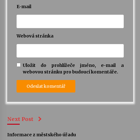
E-mail
Webová stránka
Uložit do prohlížeče jméno, e-mail a
webovou stránku pro budoucí komentáře.
Next Post
Informace z městského úřadu