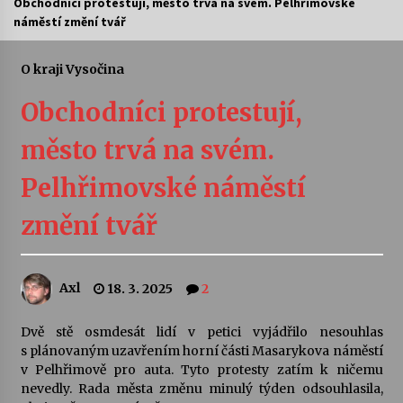
Obchodníci protestují, město trvá na svém. Pelhřimovské
náměstí změní tvář
Letní koncerty ve Stromovce: Ars Camerata a
Sukuba Ensemble
4. 8. 2026
O kraji Vysočina
Obchodníci protestují,
Vernisáž výstavy Josefíny Duškové: Stávám se
kapkou
město trvá na svém.
30. 7. 2026
Pelhřimovské náměstí
Veselí muzikanti
30. 7. 2026
změní tvář
Pozvánka na integrační festival Quijotova
Axl
18. 3. 2025
2
šedesátka: 28. 7.–1. 8. 2026
28. 7. 2026
Dvě stě osmdesát lidí v petici vyjádřilo nesouhlas
s plánovaným uzavřením horní části Masarykova náměstí
Letní koncerty ve Stromovce: Kolchoz a
v Pelhřimově pro auta. Tyto protesty zatím k ničemu
Jenakaši
nevedly. Rada města změnu minulý týden odsouhlasila,
28. 7. 2026