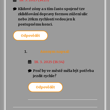
18. 3. 2025 (14:25)
Klidové zóny a s tím často spojené tzv
zklidňování dopravy formou zúžení ulic
nebo 20km rychlosti vedou jen k
postupnému konci.
Odpovědět
Anonym
napsal:
18. 3. 2025 (16:34)
Proč by ve městě měla být potřeba
jezdit rychle?
Odpovědět