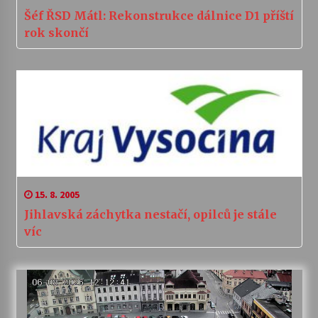
Šéf ŘSD Mátl: Rekonstrukce dálnice D1 příští
rok skončí
15. 8. 2005
Jihlavská záchytka nestačí, opilců je stále
víc