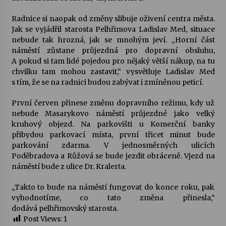
Radnice si naopak od změny slibuje oživení centra města.
Varhanní recitál Michala Novenka v Klášteře
Jak se vyjádřil starosta Pelhřimova Ladislav Med, situace
Želiv
nebude tak hrozná, jak se mnohým jeví. „Horní část
3. 7. 2026
náměstí zůstane průjezdná pro dopravní obsluhu,
A pokud si tam lidé pojedou pro nějaký větší nákup, na tu
Petr Adamec – Malovaný svět
chvilku tam mohou zastavit,“ vysvětluje Ladislav Med
30. 6. 2026
s tím, že se na radnici budou zabývat i zmíněnou peticí.
První červen přinese změnu dopravního režimu, kdy už
nebude Masarykovo náměstí průjezdné jako velký
kruhový objezd. Na parkovišti u Komerční banky
přibydou parkovací místa, první třicet minut bude
parkování zdarma. V jednosměrných ulicích
Poděbradova a Růžová se bude jezdit obráceně. Vjezd na
náměstí bude z ulice Dr. Kralerta.
„Takto to bude na náměstí fungovat do konce roku, pak
vyhodnotíme, co tato změna přinesla,“
dodává pelhřimovský starosta.
Post Views:
1