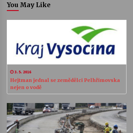
You May Like
3. 5. 2016
Hejtman jednal se zemědělci Pelhřimovska
nejen o vodě