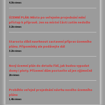
4.3k views
ÚZEMNÍ PLÁN: Město po veřejném projednání mění
přístup k přípravě. Jen na místní části zatím nedošlo
3.2k views
Starosta slíbil navrhnout zastavení příprav územního
plánu. Připomínky ale podávejte dál
3.2k views
Nový územní plán do detailu řídí, jak budou vypadat
domy i ploty. Přízemní dům postavíte už jen výjimečně
2k views
Proběhlo veřejné projednání návrhu nového územního
plánu
1.4k views