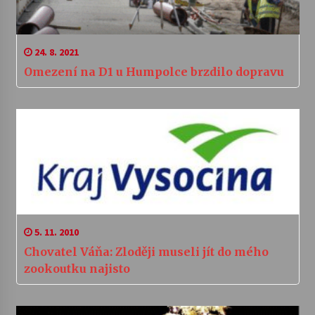
24. 8. 2021
Omezení na D1 u Humpolce brzdilo dopravu
5. 11. 2010
Chovatel Váňa: Zloději museli jít do mého
zookoutku najisto