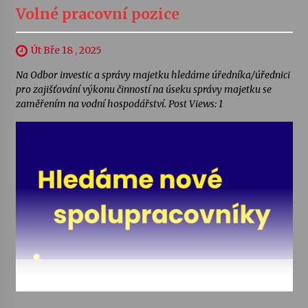
Volné pracovní pozice
Út Bře 18 , 2025
Na Odbor investic a správy majetku hledáme úředníka/úřednici
pro zajišťování výkonu činností na úseku správy majetku se
zaměřením na vodní hospodářství. Post Views: 1