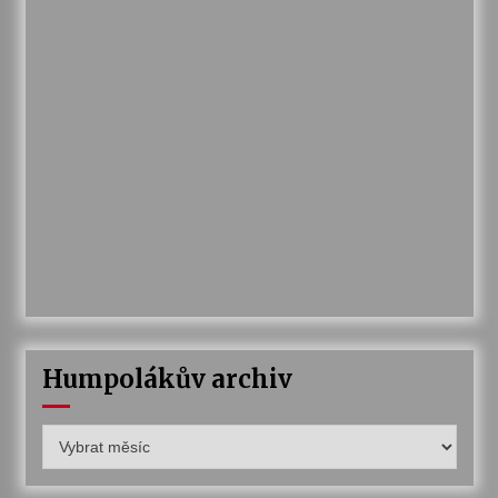
Humpolákův archiv
Humpolákův
archiv