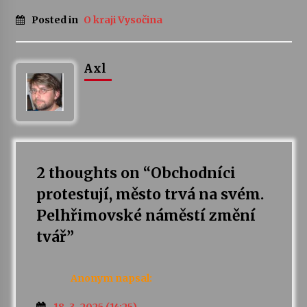
Posted in
O kraji Vysočina
Axl
2 thoughts on “
Obchodníci
protestují, město trvá na svém.
Pelhřimovské náměstí změní
tvář
”
Anonym
napsal: