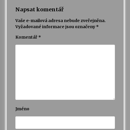
Napsat komentář
Vaše e-mailová adresa nebude zveřejněna.
Vyžadované informace jsou označeny
*
Komentář
*
Jméno