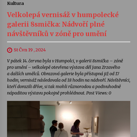
Kultura
Velkolepá vernisáž v humpolecké
galerii 8smička: Nádvoří plné
návštěvníků v zóně pro umění
St Čvn 19 , 2024
V pátek 14. června byla v Humpolci, v galerii 8smička – zóně
pro umění – velkolepě otevřena výstava děl Jana Zrzavého
a dalších umělců. Obrazová galerie byla přístupná již od 17
hodin, vernisáž následovala od 18 hodin na nádvoří. Návštěvníci,
kteří dorazili dříve, si tak mohli různorodou a podivuhodně
nápaditou výstavu pokojně prohlédnout. Post Views: 0