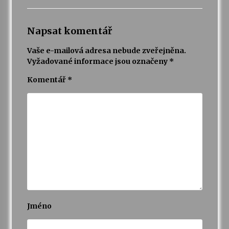
Napsat komentář
Vaše e-mailová adresa nebude zveřejněna.
Vyžadované informace jsou označeny
*
Komentář
*
Jméno