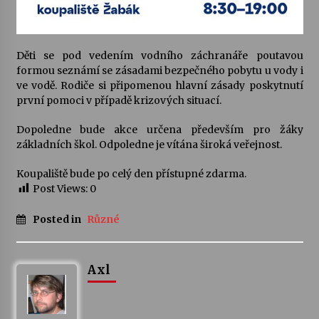
Varhanní recitál Michala Novenka v Klášteře
Želiv
Děti se pod vedením vodního záchranáře poutavou
3. 7. 2026
formou seznámí se zásadami bezpečného pobytu u vody i
ve vodě. Rodiče si připomenou hlavní zásady poskytnutí
první pomoci v případě krizových situací.
Petr Adamec – Malovaný svět
30. 6. 2026
Dopoledne bude akce určena především pro žáky
základních škol. Odpoledne je vítána široká veřejnost.
Koupaliště bude po celý den přístupné zdarma.
Post Views:
0
Posted in
Různé
Axl