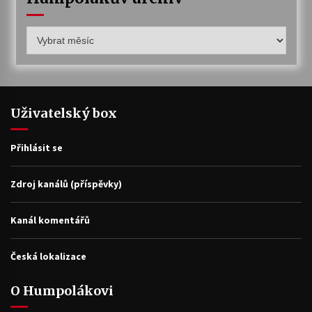
Humpolákův
archiv
Uživatelský box
Přihlásit se
Zdroj kanálů (příspěvky)
Kanál komentářů
Česká lokalizace
O Humpolákovi