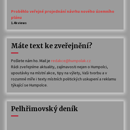
Proběhlo veřejné projednání návrhu nového územního
plánu
1.4k views
Máte text ke zveřejnění?
Pošlete nám ho. Mail je
redakce@humpolak.cz
Rádi zveřejníme aktuality, zajímavosti nejen o Humpolci,
upoutávky na místní akce, tipy na výlety, Vaši tvorbu a v
rozumné míře i texty místních politických uskupení a reklamu
týkající se Humpolce.
Pelhřimovský deník