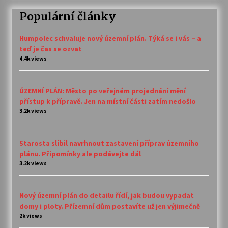
Populární články
Humpolec schvaluje nový územní plán. Týká se i vás – a
teď je čas se ozvat
4.4k views
ÚZEMNÍ PLÁN: Město po veřejném projednání mění
přístup k přípravě. Jen na místní části zatím nedošlo
3.2k views
Starosta slíbil navrhnout zastavení příprav územního
plánu. Připomínky ale podávejte dál
3.2k views
Nový územní plán do detailu řídí, jak budou vypadat
domy i ploty. Přízemní dům postavíte už jen výjimečně
2k views