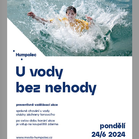
Votavžatský ploty
23. 7. 2026
Letní koncerty ve Stromovce: Rufus Miller
22. 7. 2026
Vysočinka
17. 7. 2026
Ozvěny prázdnin
14. 7. 2026
Za kulturou kousek za Humpolec. V Želivě ožije
odkaz Josefa Čapka
13. 7. 2026