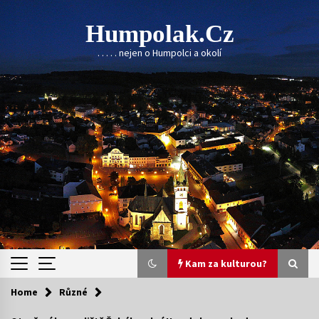
Skip
to
Humpolak.cz
content
. . . . . nejen o Humpolci a okolí
Kam za kulturou?
Home
Různé
Kam za kulturou?