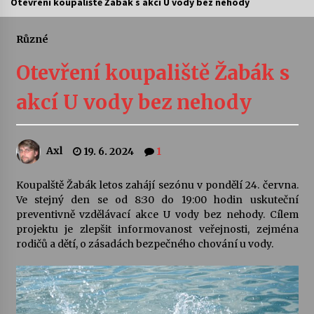
Otevření koupaliště Žabák s akcí U vody bez nehody
Letní koncerty ve Stromovce: Ars Camerata a
Sukuba Ensemble
Různé
4. 8. 2026
Otevření koupaliště Žabák s
Vernisáž výstavy Josefíny Duškové: Stávám se
akcí U vody bez nehody
kapkou
30. 7. 2026
Axl
19. 6. 2024
1
Veselí muzikanti
30. 7. 2026
Koupalště Žabák letos zahájí sezónu v pondělí 24. června.
Ve stejný den se od 8:30 do 19:00 hodin uskuteční
preventivně vzdělávací akce U vody bez nehody. Cílem
Pozvánka na integrační festival Quijotova
šedesátka: 28. 7.–1. 8. 2026
projektu je zlepšit informovanost veřejnosti, zejména
28. 7. 2026
rodičů a dětí, o zásadách bezpečného chování u vody.
Letní koncerty ve Stromovce: Kolchoz a
Jenakaši
28. 7. 2026