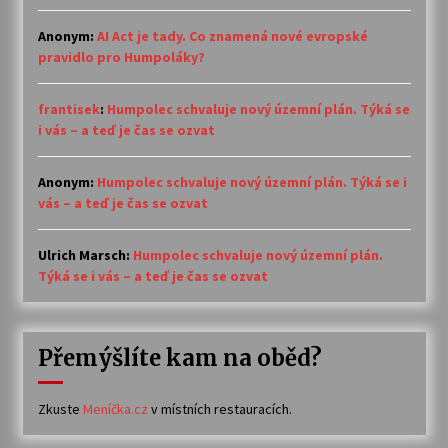
Anonym
:
AI Act je tady. Co znamená nové evropské
pravidlo pro Humpoláky?
frantisek
:
Humpolec schvaluje nový územní plán. Týká se
i vás – a teď je čas se ozvat
Anonym
:
Humpolec schvaluje nový územní plán. Týká se i
vás – a teď je čas se ozvat
Ulrich Marsch
:
Humpolec schvaluje nový územní plán.
Týká se i vás – a teď je čas se ozvat
Přemýšlíte kam na oběd?
Zkuste
Meníčka.cz
v místních restauracích.