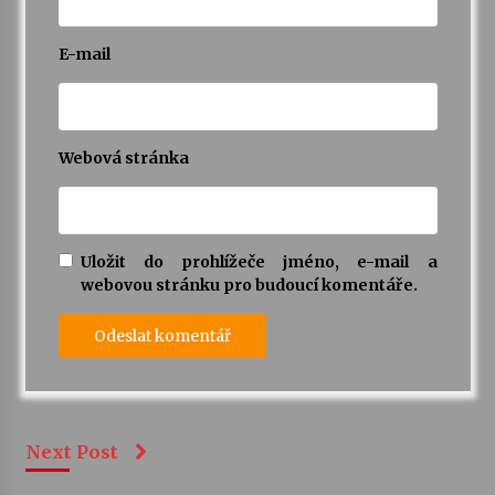
E-mail
Webová stránka
Uložit do prohlížeče jméno, e-mail a
webovou stránku pro budoucí komentáře.
Next Post