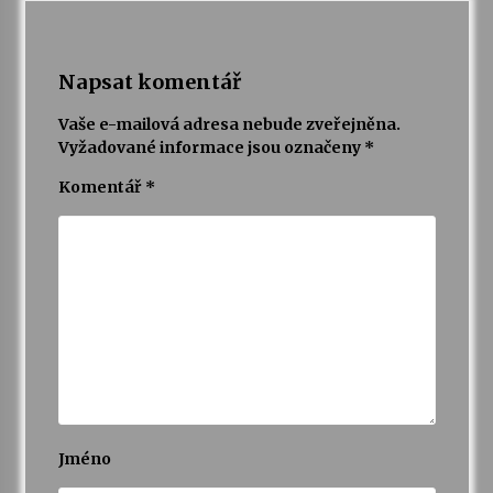
Napsat komentář
Vaše e-mailová adresa nebude zveřejněna.
Vyžadované informace jsou označeny
*
Komentář
*
Jméno