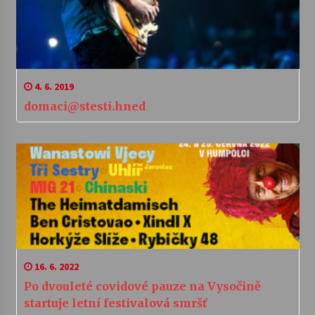
4. 6. 2019
domaci@stesti.hned
16. 6. 2022
Po dvouleté covidové pauze na Vysočině
startuje letní festivalová smršť