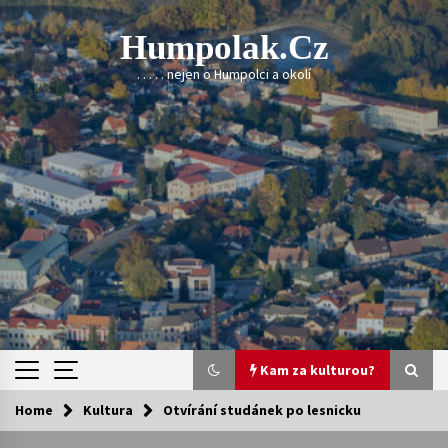
Skip
to
Humpolak.cz
content
. . . . . nejen o Humpolci a okolí
Kam za kulturou?
Home
Kultura
Otvírání studánek po lesnicku
Kam za kulturou?