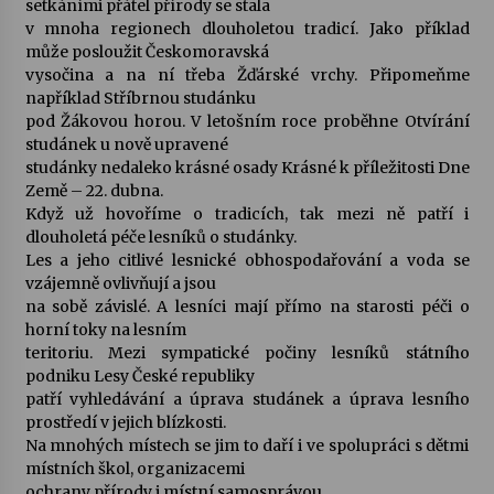
setkáními přátel přírody se stala
v mnoha regionech dlouholetou tradicí. Jako příklad
Votavžatský ploty
může posloužit Českomoravská
23. 7. 2026
vysočina a na ní třeba Žďárské vrchy. Připomeňme
například Stříbrnou studánku
pod Žákovou horou. V letošním roce proběhne Otvírání
studánek u nově upravené
Letní koncerty ve Stromovce: Rufus Miller
studánky nedaleko krásné osady Krásné k příležitosti Dne
22. 7. 2026
Země – 22. dubna.
Když už hovoříme o tradicích, tak mezi ně patří i
dlouholetá péče lesníků o studánky.
Vysočinka
Les a jeho citlivé lesnické obhospodařování a voda se
17. 7. 2026
vzájemně ovlivňují a jsou
na sobě závislé. A lesníci mají přímo na starosti péči o
horní toky na lesním
Ozvěny prázdnin
teritoriu. Mezi sympatické počiny lesníků státního
14. 7. 2026
podniku Lesy České republiky
patří vyhledávání a úprava studánek a úprava lesního
prostředí v jejich blízkosti.
Na mnohých místech se jim to daří i ve spolupráci s dětmi
Za kulturou kousek za Humpolec. V Želivě ožije
odkaz Josefa Čapka
místních škol, organizacemi
13. 7. 2026
ochrany přírody i místní samosprávou.