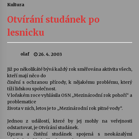
Kultura
Letní koncerty ve Stromovce: Ars Camerata a
Sukuba Ensemble
Otvírání studánek po
4. 8. 2026
lesnicku
Vernisáž výstavy Josefíny Duškové: Stávám se
kapkou
30. 7. 2026
olaf
26. 4. 2003
Veselí muzikanti
Již po několikáté bývá každý rok směřována aktivita všech,
30. 7. 2026
kteří mají něco do
činění s ochranou přírody, k nějakému problému, který
tíží lidskou společnost.
V loňském roce vyhlásila OSN „Mezinárodní rok pohoří“ a
Pozvánka na integrační festival Quijotova
šedesátka: 28. 7.–1. 8. 2026
problematice
28. 7. 2026
života v nich, letos je to „Mezinárodní rok pitné vody“.
Jednou z událostí, které by jej mohly na veřejnosti
Letní koncerty ve Stromovce: Kolchoz a
odstartovat, je Otvírání studánek.
Jenakaši
Úprava a čistění studánek spojená s neokázalými
28. 7. 2026