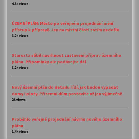
4.3k views
ÚZEMNÍ PLÁN: Město po veřejném projednání mění
přístup k přípravě. Jen na místní části zatím nedošlo
3.2k views
Starosta slíbil navrhnout zastavení příprav územního
plánu. Připomínky ale podávejte dál
3.2k views
Nový územní plán do detailu řídí, jak budou vypadat
domy i ploty. Přízemní dům postavíte už jen výjimečně
2k views
Proběhlo veřejné projednání návrhu nového územního
plánu
1.4k views