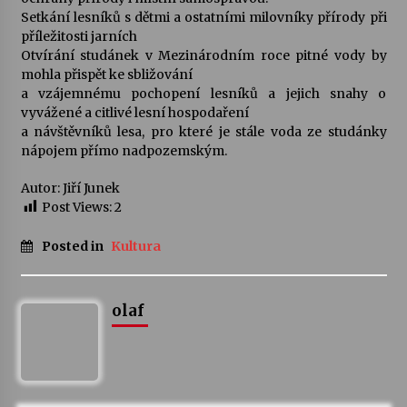
Setkání lesníků s dětmi a ostatními milovníky přírody při
příležitosti jarních
Varhanní recitál Michala Novenka v Klášteře
Otvírání studánek v Mezinárodním roce pitné vody by
Želiv
mohla přispět ke sbližování
3. 7. 2026
a vzájemnému pochopení lesníků a jejich snahy o
vyvážené a citlivé lesní hospodaření
Petr Adamec – Malovaný svět
a návštěvníků lesa, pro které je stále voda ze studánky
30. 6. 2026
nápojem přímo nadpozemským.
Autor: Jiří Junek
Post Views:
2
Posted in
Kultura
olaf