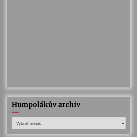
Humpolákův archiv
Humpolákův
archiv