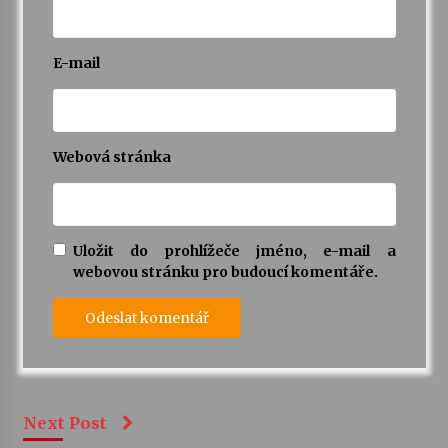
E-mail
Webová stránka
Uložit do prohlížeče jméno, e-mail a
webovou stránku pro budoucí komentáře.
Next Post