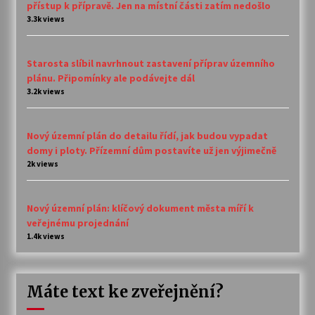
přístup k přípravě. Jen na místní části zatím nedošlo
3.3k views
Starosta slíbil navrhnout zastavení příprav územního
plánu. Připomínky ale podávejte dál
3.2k views
Nový územní plán do detailu řídí, jak budou vypadat
domy i ploty. Přízemní dům postavíte už jen výjimečně
2k views
Nový územní plán: klíčový dokument města míří k
veřejnému projednání
1.4k views
Máte text ke zveřejnění?