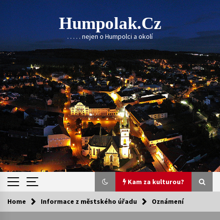
Skip
to
Humpolak.cz
content
. . . . . nejen o Humpolci a okolí
Kam za kulturou?
Home
Informace z městského úřadu
Oznámení
Kam za kulturou?