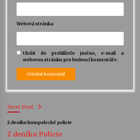
Webová stránka
Uložit do prohlížeče jméno, e-mail a
webovou stránku pro budoucí komentáře.
Next Post
Z deníku humpolecké policie
Z deníku Policie