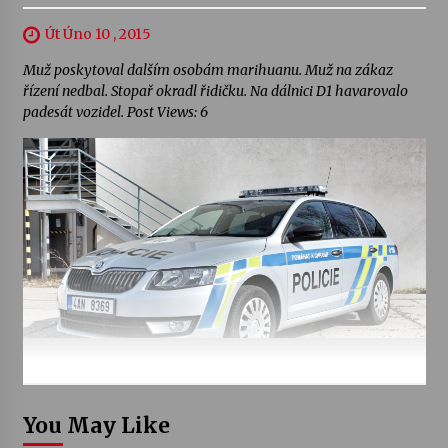
Út Úno 10 , 2015
Muž poskytoval dalším osobám marihuanu. Muž na zákaz
řízení nedbal. Stopař okradl řidičku. Na dálnici D1 havarovalo
padesát vozidel. Post Views: 6
You May Like