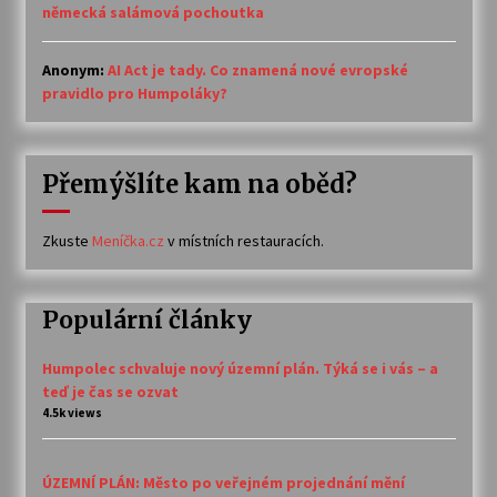
německá salámová pochoutka
Anonym
:
AI Act je tady. Co znamená nové evropské
pravidlo pro Humpoláky?
Přemýšlíte kam na oběd?
Zkuste
Meníčka.cz
v místních restauracích.
Populární články
Humpolec schvaluje nový územní plán. Týká se i vás – a
teď je čas se ozvat
4.5k views
ÚZEMNÍ PLÁN: Město po veřejném projednání mění