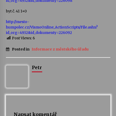
id_org=4932&id_dokumenty=226098
byt č. 41 1+0
Votavžatský ploty
23. 7. 2026
http://mesto-
humpolec.cz/VismoOnline_ActionScripts/File.ashx?
id_org=4932&id_dokumenty=226092
Letní koncerty ve Stromovce: Rufus Miller
Post Views:
6
22. 7. 2026
Posted in
Informace z městského úřadu
Vysočinka
17. 7. 2026
Petr
Ozvěny prázdnin
14. 7. 2026
Za kulturou kousek za Humpolec. V Želivě ožije
odkaz Josefa Čapka
Napsat komentář
13. 7. 2026