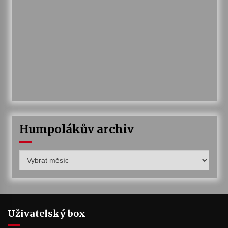
Humpolákův archiv
Humpolákův
archiv
Uživatelský box