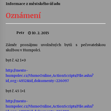
Informace z městského úřadu
Letní koncerty ve Stromovce: Ars Camerata a
Sukuba Ensemble
Oznámení
4. 8. 2026
Vernisáž výstavy Josefíny Duškové: Stávám se
Petr
10. 2. 2015
kapkou
30. 7. 2026
Záměr pronájmu uvolněných bytů s pečovatelskou
službou v Humpolci.
Veselí muzikanti
30. 7. 2026
byt č. 42 1+0
http://mesto-
humpolec.cz/VismoOnline_ActionScripts/File.ashx?
Pozvánka na integrační festival Quijotova
šedesátka: 28. 7.–1. 8. 2026
id_org=4932&id_dokumenty=226097
28. 7. 2026
byt č. 45 1+1
Letní koncerty ve Stromovce: Kolchoz a
http://mesto-
Jenakaši
humpolec.cz/VismoOnline_ActionScripts/File.ashx?
28. 7. 2026