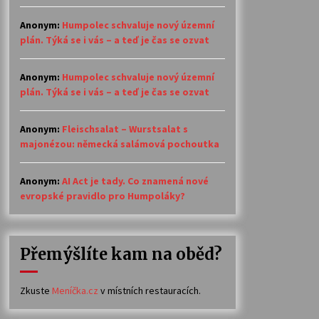
Anonym
:
Humpolec schvaluje nový územní
plán. Týká se i vás – a teď je čas se ozvat
Anonym
:
Humpolec schvaluje nový územní
plán. Týká se i vás – a teď je čas se ozvat
Anonym
:
Fleischsalat – Wurstsalat s
majonézou: německá salámová pochoutka
Anonym
:
AI Act je tady. Co znamená nové
evropské pravidlo pro Humpoláky?
Přemýšlíte kam na oběd?
Zkuste
Meníčka.cz
v místních restauracích.