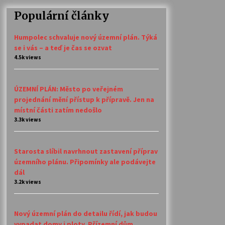
Populární články
Humpolec schvaluje nový územní plán. Týká
se i vás – a teď je čas se ozvat
4.5k views
ÚZEMNÍ PLÁN: Město po veřejném
projednání mění přístup k přípravě. Jen na
místní části zatím nedošlo
3.3k views
Starosta slíbil navrhnout zastavení příprav
územního plánu. Připomínky ale podávejte
dál
3.2k views
Nový územní plán do detailu řídí, jak budou
vypadat domy i ploty. Přízemní dům