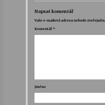
Napsat komentář
Vaše e-mailová adresa nebude zveřejněn
Komentář
*
Jméno