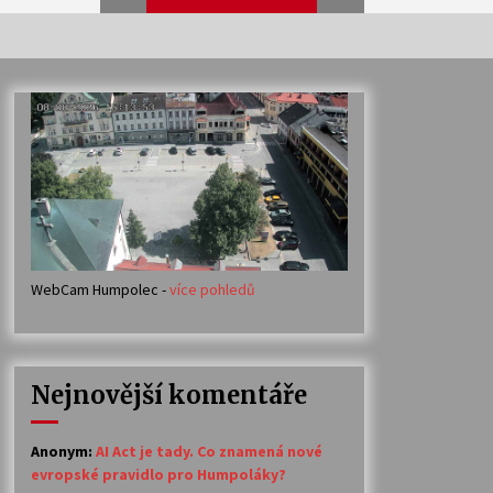
Veselí muzikanti
30. 7. 2026
Votavžatský ploty
23. 7. 2026
WebCam Humpolec -
více pohledů
Ozvěny prázdnin
14. 7. 2026
Nejnovější komentáře
Petr Adamec – Malovaný svět
30. 6. 2026
Anonym
:
AI Act je tady. Co znamená nové
evropské pravidlo pro Humpoláky?