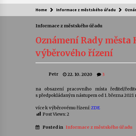
Home
Informace z městského úřadu
Oznám
Kam za kulturou?
Informace z městského úřadu
Letní koncerty ve Stromovce: Ars
Camerata a Sukuba Ensemble
Oznámení Rady města 
4. 8. 2026
výběrového řízení
Pozvánka na integrační festival
Quijotova šedesátka: 28. 7.–1. 8.
2026
Petr
22. 10. 2020
3
28. 7. 2026
Letní koncerty ve Stromovce: Rufu
na obsazení pracovního místa ředitel/ředit
Miller
s předpokládaným nástupem od 1. března 2021 n
22. 7. 2026
více k výběrovému řízení:
ZDE
Post Views:
2
Za kulturou kousek za Humpolec. 
Želivě ožije odkaz Josefa Čapka
Posted in
Informace z městského úřadu
13. 7. 2026