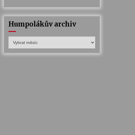
Humpolákův archiv
Humpolákův
archiv