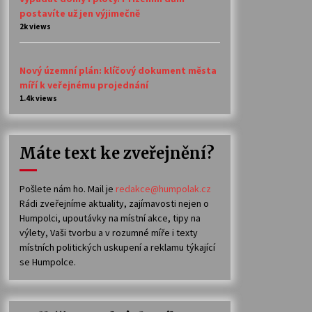
postavíte už jen výjimečně
2k views
Nový územní plán: klíčový dokument města
míří k veřejnému projednání
1.4k views
Máte text ke zveřejnění?
Pošlete nám ho. Mail je
redakce@humpolak.cz
Rádi zveřejníme aktuality, zajímavosti nejen o
Humpolci, upoutávky na místní akce, tipy na
výlety, Vaši tvorbu a v rozumné míře i texty
místních politických uskupení a reklamu týkající
se Humpolce.