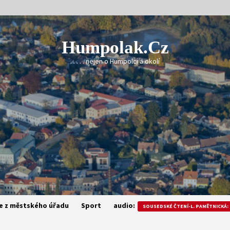
Humpolak.cz
. . . . . nejen o Humpolci a okolí
e z městského úřadu
Sport
audio:
SOUSEDSKÉ ČTENÍ-L. PAMĚTNICKÁ: 