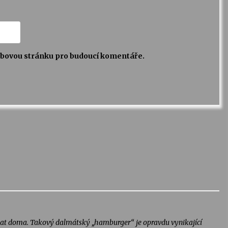
webovou stránku pro budoucí komentáře.
dělat doma. Takový dalmátský „hamburger“ je opravdu vynikající