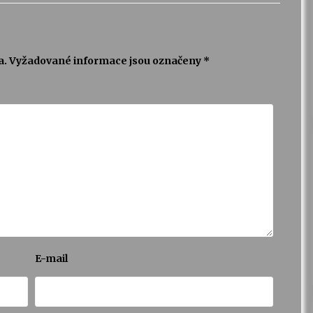
a.
Vyžadované informace jsou označeny
*
E-mail