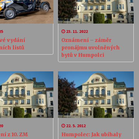
25
23. 11. 2022
vé vydání
Oznámení – záměr
ích listů
pronájmu uvolněných
bytů v Humpolci
20
22. 5. 2012
ní z 10. ZM
Humpolec: Jak ubíhaly