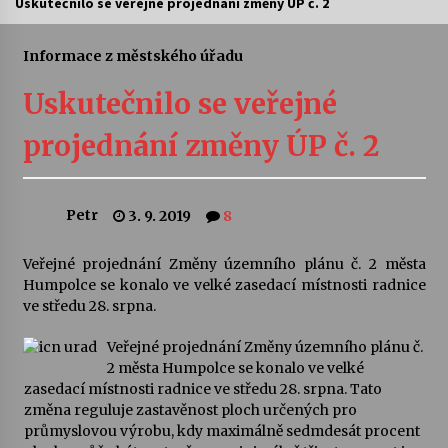
Uskutečnilo se veřejné projednání změny ÚP č. 2
Letní koncerty ve Stromovce: Ars Camerata a
Sukuba Ensemble
Informace z městského úřadu
4. 8. 2026
Uskutečnilo se veřejné
Vernisáž výstavy Josefíny Duškové: Stávám se
projednání změny ÚP č. 2
kapkou
30. 7. 2026
Petr
3. 9. 2019
8
Veselí muzikanti
30. 7. 2026
Veřejné projednání Změny územního plánu č. 2 města
Humpolce se konalo ve velké zasedací místnosti radnice
ve středu 28. srpna.
Pozvánka na integrační festival Quijotova
šedesátka: 28. 7.–1. 8. 2026
28. 7. 2026
Veřejné projednání Změny územního plánu č.
2 města Humpolce se konalo ve velké
zasedací místnosti radnice ve středu 28. srpna. Tato
Letní koncerty ve Stromovce: Kolchoz a
změna reguluje zastavěnost ploch určených pro
Jenakaši
průmyslovou výrobu, kdy maximálně sedmdesát procent
28. 7. 2026