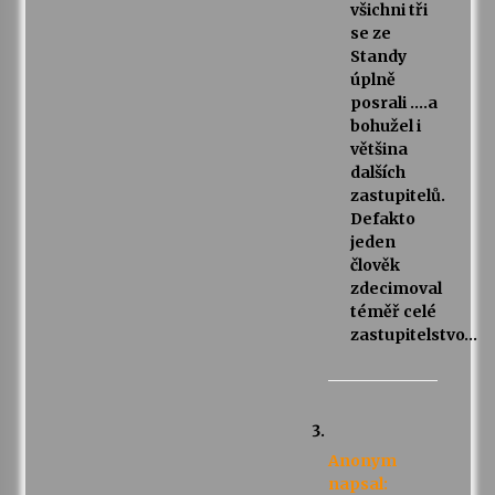
všichni tři
se ze
Standy
úplně
posrali ….a
bohužel i
většina
dalších
zastupitelů.
Defakto
jeden
člověk
zdecimoval
téměř celé
zastupitelstvo…
Anonym
napsal: