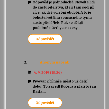
Odpověď je jednoduchá. Nevolte lidi
do zastupitelstva, kteří tam sedí již
více jak dvě volební období. A to je
bohužel většina současného týmu
zastupitelů/lek. Pak se dělají
podobné návrhy a excesy.
Odpovědět
Anonym
napsal:
4. 9. 2019 (10:26)
Pivovar řídí naše město už delší
dobu. To zavedl Kučera a platí to i za
Karla….
Odpovědět