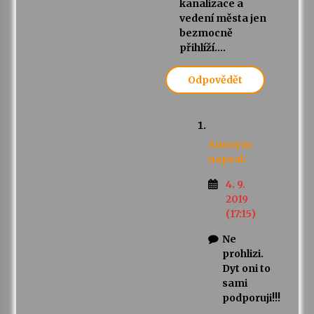
kanalizace a
vedení města jen
bezmocně
přihlíží….
Odpovědět
Anonym
napsal:
4. 9.
2019
(17:15)
Ne
prohlizi.
Dyt oni to
sami
podporuji!!!