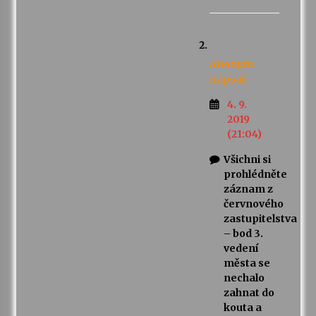
Anonym
napsal:
4. 9.
2019
(21:04)
Všichni si
prohlédněte
záznam z
červnového
zastupitelstva
– bod 3.
vedení
města se
nechalo
zahnat do
kouta a