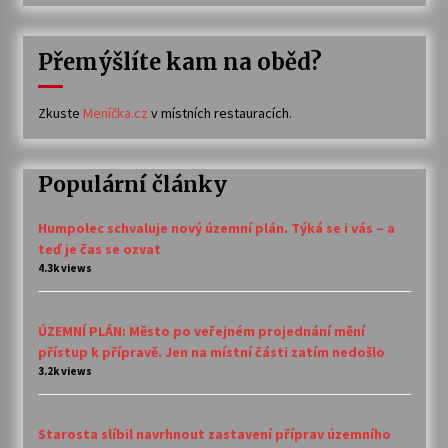
Přemýšlíte kam na oběd?
Zkuste
Meníčka.cz
v místních restauracích.
Populární články
Humpolec schvaluje nový územní plán. Týká se i vás – a
teď je čas se ozvat
4.3k views
ÚZEMNÍ PLÁN: Město po veřejném projednání mění
přístup k přípravě. Jen na místní části zatím nedošlo
3.2k views
Starosta slíbil navrhnout zastavení příprav územního