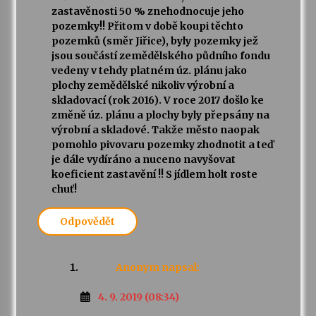
zastavěnosti 50 % znehodnocuje jeho
pozemky!! Přitom v době koupi těchto
pozemků (směr Jiřice), byly pozemky jež
jsou součástí zemědělského půdního fondu
vedeny v tehdy platném úz. plánu jako
plochy zemědělské nikoliv výrobní a
skladovací (rok 2016). V roce 2017 došlo ke
změně úz. plánu a plochy byly přepsány na
výrobní a skladové. Takže město naopak
pomohlo pivovaru pozemky zhodnotit a teď
je dále vydíráno a nuceno navyšovat
koeficient zastavění !! S jídlem holt roste
chuť!
Odpovědět
Anonym
napsal:
4. 9. 2019 (08:34)