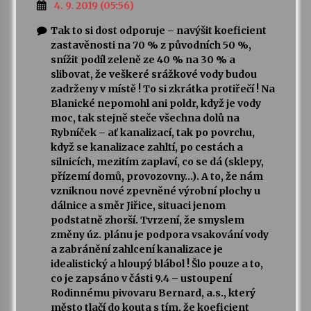
4. 9. 2019 (05:56)
Tak to si dost odporuje – navýšit koeficient
zastavěnosti na 70 % z původních 50 %,
snížit podíl zeleně ze 40 % na 30 % a
slibovat, že veškeré srážkové vody budou
zadrženy v místě ! To si zkrátka protiřečí ! Na
Blanické nepomohl ani poldr, když je vody
moc, tak stejně steče všechna dolů na
Rybníček – ať kanalizací, tak po povrchu,
když se kanalizace zahltí, po cestách a
silnicích, mezitím zaplaví, co se dá (sklepy,
přízemí domů, provozovny…). A to, že nám
vzniknou nové zpevněné výrobní plochy u
dálnice a směr Jiřice, situaci jenom
podstatně zhorší. Tvrzení, že smyslem
změny úz. plánu je podpora vsakování vody
a zabránění zahlcení kanalizace je
idealistický a hloupý blábol ! Šlo pouze a to,
co je zapsáno v části 9.4 – ustoupení
Rodinnému pivovaru Bernard, a.s., který
město tlačí do kouta s tím, že koeficient