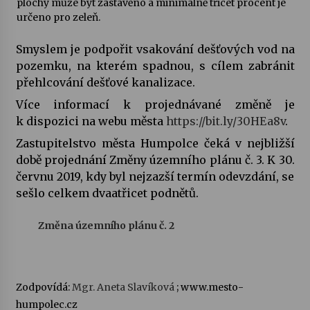
plochy může být zastavěno a minimálně třicet procent je
určeno pro zeleň.
Votavžatský ploty
23. 7. 2026
Smyslem je podpořit vsakování dešťových vod na
pozemku, na kterém spadnou, s cílem zabránit
přehlcování dešťové kanalizace.
Letní koncerty ve Stromovce: Rufus Miller
Více informací k projednávané změně je
22. 7. 2026
k dispozici na webu města
https://bit.ly/30HEa8v
.
Zastupitelstvo města Humpolce čeká v nejbližší
Vysočinka
době projednání Změny územního plánu č. 3. K 30.
17. 7. 2026
červnu 2019, kdy byl nejzazší termín odevzdání, se
sešlo celkem dvaatřicet podnětů.
Ozvěny prázdnin
Změna územního plánu č. 2
14. 7. 2026
Za kulturou kousek za Humpolec. V Želivě ožije
Zodpovídá:
Mgr. Aneta Slavíková
; www.mesto-
odkaz Josefa Čapka
humpolec.cz
13. 7. 2026