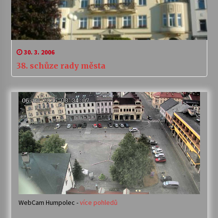
30. 3. 2006
38. schůze rady města
WebCam Humpolec -
více pohledů