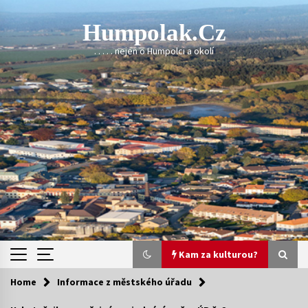
Skip
to
Humpolak.cz
content
. . . . . nejen o Humpolci a okolí
Kam za kulturou?
Home
Informace z městského úřadu
Kam za kulturou?