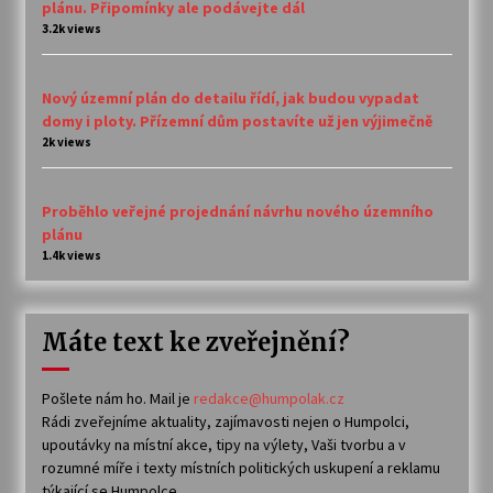
plánu. Připomínky ale podávejte dál
3.2k views
Nový územní plán do detailu řídí, jak budou vypadat
domy i ploty. Přízemní dům postavíte už jen výjimečně
2k views
Proběhlo veřejné projednání návrhu nového územního
plánu
1.4k views
Máte text ke zveřejnění?
Pošlete nám ho. Mail je
redakce@humpolak.cz
Rádi zveřejníme aktuality, zajímavosti nejen o Humpolci,
upoutávky na místní akce, tipy na výlety, Vaši tvorbu a v
rozumné míře i texty místních politických uskupení a reklamu
týkající se Humpolce.