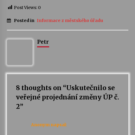
Post Views:
0
Varhanní recitál Michala Novenka v Klášteře
Želiv
Posted in
Informace z městského úřadu
3. 7. 2026
Petr
Petr Adamec – Malovaný svět
30. 6. 2026
8 thoughts on “
Uskutečnilo se
veřejné projednání změny ÚP č.
2
”
Anonym
napsal: