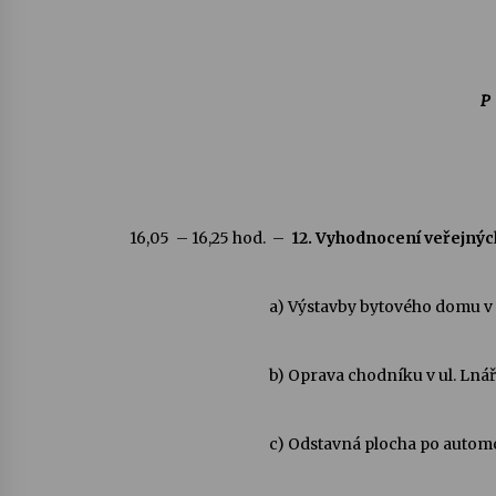
P
16,05 – 16,25 hod. –
12. Vyhodnocení veřejný
a) Výstavby bytového domu v 
b) Oprava chodníku v ul. Lnář
c) Odstavná plocha po automobily