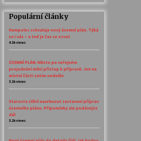
Populární články
Humpolec schvaluje nový územní plán. Týká
se i vás – a teď je čas se ozvat
4.3k views
ÚZEMNÍ PLÁN: Město po veřejném
projednání mění přístup k přípravě. Jen na
místní části zatím nedošlo
3.2k views
Starosta slíbil navrhnout zastavení příprav
územního plánu. Připomínky ale podávejte
dál
3.2k views
Nový územní plán do detailu řídí, jak budou