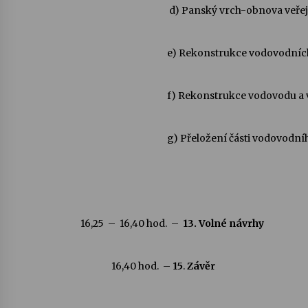
d) Panský vrch-obnova veřejného
e) Rekonstrukce vodovodních přípoje
f) Rekonstrukce vodovodu a výměna č
g) Přeložení části vodovodního řadu
16,25 – 16,40 hod. –
13. Volné návrhy
16,40 hod. –
15
.
Závěr