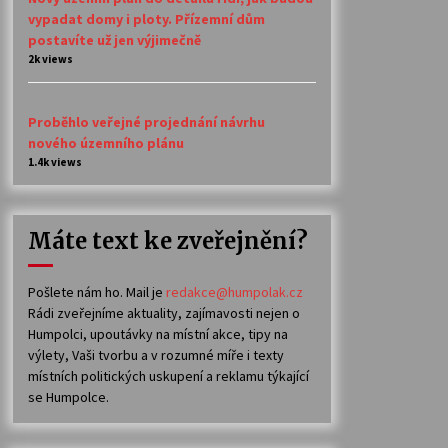
vypadat domy i ploty. Přízemní dům
postavíte už jen výjimečně
2k views
Proběhlo veřejné projednání návrhu
nového územního plánu
1.4k views
Máte text ke zveřejnění?
Pošlete nám ho. Mail je
redakce@humpolak.cz
Rádi zveřejníme aktuality, zajímavosti nejen o
Humpolci, upoutávky na místní akce, tipy na
výlety, Vaši tvorbu a v rozumné míře i texty
místních politických uskupení a reklamu týkající
se Humpolce.