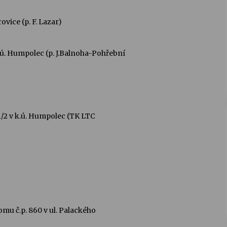
e (p. F. Lazar)
.ú. Humpolec (p. J.Balnoha-Pohřební
1/2 v k.ú. Humpolec (TK LTC
u č.p. 860 v ul. Palackého