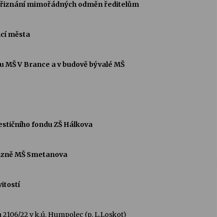
o přiznání mimořádných odměn ředitelům
cí města
tu MŠ V Brance a v budově bývalé MŠ
vestičního fondu ZŠ Hálkova
kázně MŠ Smetanova
itostí
 a 2106/22 v k.ú. Humpolec (p. L.Loskot)