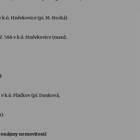
1 v k.ú. Hněvkovice (pí. M. Horká)
K č. 586 v k.ú. Hněvkovice (manž.
ů
1 v k.ú. Plačkov (pí. Danková,
)
ronájmy nemovitostí