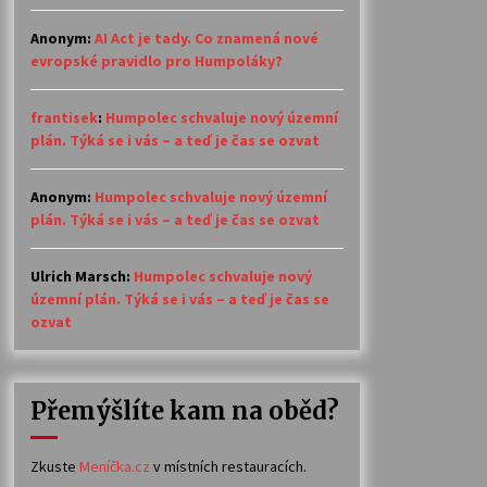
Anonym
:
AI Act je tady. Co znamená nové
evropské pravidlo pro Humpoláky?
frantisek
:
Humpolec schvaluje nový územní
plán. Týká se i vás – a teď je čas se ozvat
Anonym
:
Humpolec schvaluje nový územní
plán. Týká se i vás – a teď je čas se ozvat
Ulrich Marsch
:
Humpolec schvaluje nový
územní plán. Týká se i vás – a teď je čas se
ozvat
Přemýšlíte kam na oběd?
Zkuste
Meníčka.cz
v místních restauracích.