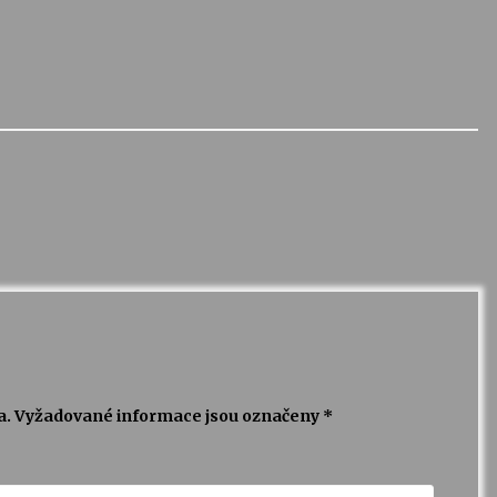
a.
Vyžadované informace jsou označeny
*