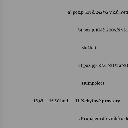
a) poz.p. KN č. 242/72 v k.ú. Petrovic
b) poz.p. KN č. 2004/5 v k
služba)
c) poz.pp. KNč. 721/1 a 72
Humpolec)
15,45 – 15,50 hod.
– 11. Nebytové prostory
. Pronájem dřevníků u dom