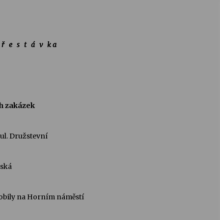
 ř e s t á v k a
ch zakázek
ul. Družstevní
ská
 na Horním náměstí