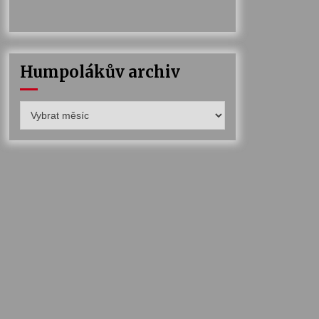
Humpolákův archiv
Humpolákův
archiv