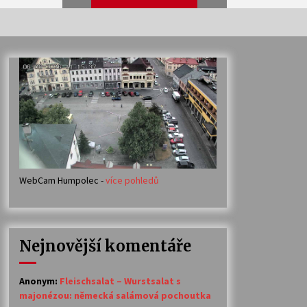
Veselí muzikanti
30. 7. 2026
Votavžatský ploty
23. 7. 2026
WebCam Humpolec -
více pohledů
Ozvěny prázdnin
14. 7. 2026
Nejnovější komentáře
Petr Adamec – Malovaný svět
30. 6. 2026
Anonym
:
Fleischsalat – Wurstsalat s
majonézou: německá salámová pochoutka