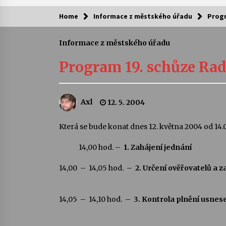
Home
Informace z městského úřadu
Progr
Kam za kulturou?
Informace z městského úřadu
Letní koncerty ve Stromovce: Ars
Camerata a Sukuba Ensemble
Program 19. schůze Ra
4. 8. 2026
Pozvánka na integrační festival
Axl
12. 5. 2004
Quijotova šedesátka: 28. 7.–1. 8.
2026
28. 7. 2026
Která se bude konat dnes 12. května 2004 od 14.
14,00 hod. –
Letní koncerty ve Stromovce: Rufu
1.
Zahájení jednání
Miller
22. 7. 2026
14,00 – 14,05 hod. –
2. Určení ověřovatelů a 
Za kulturou kousek za Humpolec. 
14,05 – 14,10 hod. –
3. Kontrola plnění usnes
Želivě ožije odkaz Josefa Čapka
13. 7. 2026