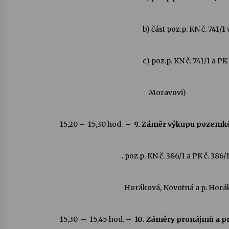
b) část poz.p. KN č. 741/
c) poz.p. KN č. 741/1 a P
Moravovi)
15,20 – 15,30 hod.
– 9. Záměr výkupu pozemk
.
poz.p. KN č. 386/1 a PK č. 386/
Horáková, Novotná a p. Horák
15,30 – 15,45 hod. –
10. Záměry pronájmů a p