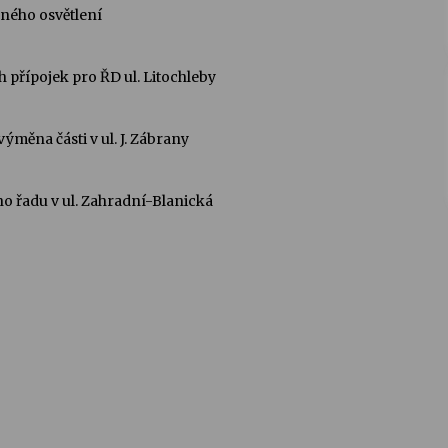
 osvětlení
k pro ŘD ul. Litochleby
ásti v ul. J. Zábrany
 v ul. Zahradní-Blanická