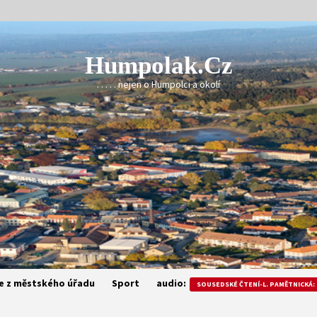
Humpolak.cz
. . . . . nejen o Humpolci a okolí
e z městského úřadu
Sport
audio:
SOUSEDSKÉ ČTENÍ-L. PAMĚTNICKÁ: 