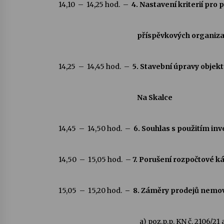
14,10 – 14,25 hod. –
4. Nastavení kriterií pr
příspěvkových organiza
14,25 – 14,45 hod. –
5. Stavební úpravy objek
Na Skalce
14,45 – 14,50 hod. –
6. Souhlas s použitím in
14,50 – 15,05 hod. –
7. Porušení rozpočtové 
15,05 – 15,20
hod.
– 8. Záměry prodejů nemov
a) poz.p.p. KN č. 2106/21