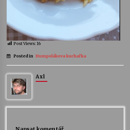
Post Views:
16
Posted in
Humpolákova kuchařka
Axl
Napsat komentář