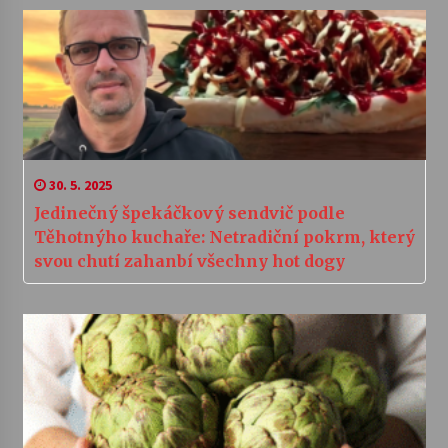
30. 5. 2025
Jedinečný špekáčkový sendvič podle
Těhotnýho kuchaře: Netradiční pokrm, který
svou chutí zahanbí všechny hot dogy