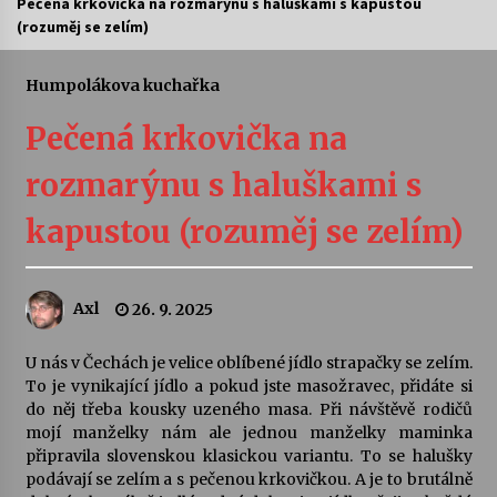
Pečená krkovička na rozmarýnu s haluškami s kapustou
(rozuměj se zelím)
Letní koncerty ve Stromovce: Ars Camerata a
Sukuba Ensemble
4. 8. 2026
Humpolákova kuchařka
Pečená krkovička na
Vernisáž výstavy Josefíny Duškové: Stávám se
kapkou
rozmarýnu s haluškami s
30. 7. 2026
kapustou (rozuměj se zelím)
Veselí muzikanti
30. 7. 2026
Axl
26. 9. 2025
Pozvánka na integrační festival Quijotova
šedesátka: 28. 7.–1. 8. 2026
U nás v Čechách je velice oblíbené jídlo strapačky se zelím.
28. 7. 2026
To je vynikající jídlo a pokud jste masožravec, přidáte si
do něj třeba kousky uzeného masa. Při návštěvě rodičů
mojí manželky nám ale jednou manželky maminka
Letní koncerty ve Stromovce: Kolchoz a
připravila slovenskou klasickou variantu. To se halušky
Jenakaši
podávají se zelím a s pečenou krkovičkou. A je to brutálně
28. 7. 2026