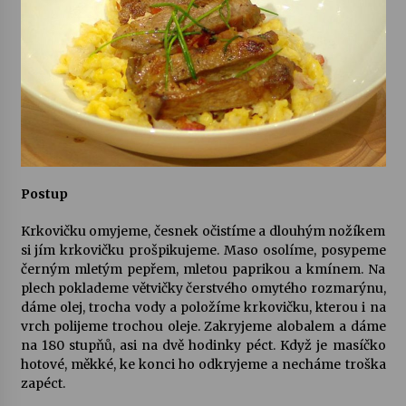
Postup
Krkovičku omyjeme, česnek očistíme a dlouhým nožíkem
si jím krkovičku prošpikujeme. Maso osolíme, posypeme
černým mletým pepřem, mletou paprikou a kmínem. Na
plech poklademe větvičky čerstvého omytého rozmarýnu,
dáme olej, trocha vody a položíme krkovičku, kterou i na
vrch polijeme trochou oleje. Zakryjeme alobalem a dáme
na 180 stupňů, asi na dvě hodinky péct. Když je masíčko
hotové, měkké, ke konci ho odkryjeme a necháme troška
zapéct.