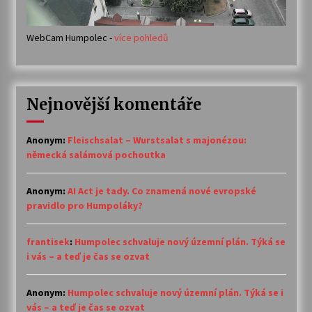
WebCam Humpolec -
více pohledů
Nejnovější komentáře
Anonym
:
Fleischsalat – Wurstsalat s majonézou:
německá salámová pochoutka
Anonym
:
AI Act je tady. Co znamená nové evropské
pravidlo pro Humpoláky?
frantisek
:
Humpolec schvaluje nový územní plán. Týká se
i vás – a teď je čas se ozvat
Anonym
:
Humpolec schvaluje nový územní plán. Týká se i
vás – a teď je čas se ozvat