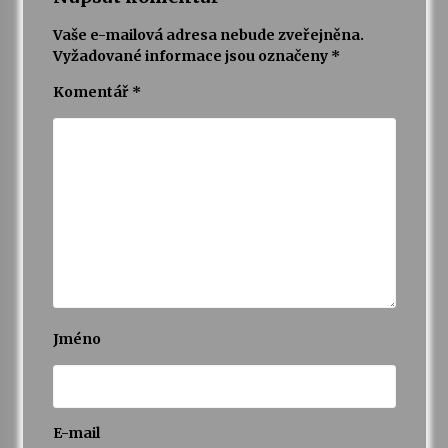
Vaše e-mailová adresa nebude zveřejněna.
Vyžadované informace jsou označeny
*
Komentář
*
Jméno
E-mail