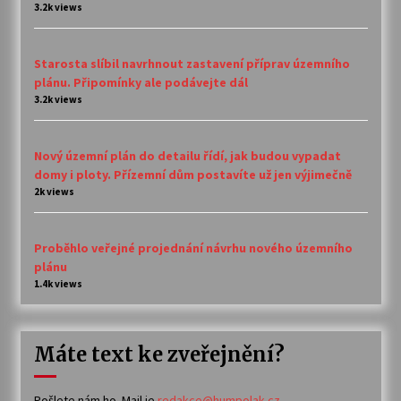
3.2k views
Starosta slíbil navrhnout zastavení příprav územního
plánu. Připomínky ale podávejte dál
3.2k views
Nový územní plán do detailu řídí, jak budou vypadat
domy i ploty. Přízemní dům postavíte už jen výjimečně
2k views
Proběhlo veřejné projednání návrhu nového územního
plánu
1.4k views
Máte text ke zveřejnění?
Pošlete nám ho. Mail je
redakce@humpolak.cz