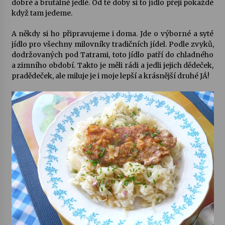
dobré a brutálně jedlé. Od té doby si to jídlo přeji pokaždé
když tam jedeme.
Votavžatský ploty
23. 7. 2026
A někdy si ho připravujeme i doma. Jde o výborné a syté
jídlo pro všechny milovníky tradičních jídel. Podle zvyků,
dodržovaných pod Tatrami, toto jídlo patří do chladného
a zimního období. Takto je měli rádi a jedli jejich dědeček,
Letní koncerty ve Stromovce: Rufus Miller
pradědeček, ale miluje je i moje lepší a krásnější druhé JÁ!
22. 7. 2026
Vysočinka
17. 7. 2026
Ozvěny prázdnin
14. 7. 2026
Za kulturou kousek za Humpolec. V Želivě ožije
odkaz Josefa Čapka
13. 7. 2026