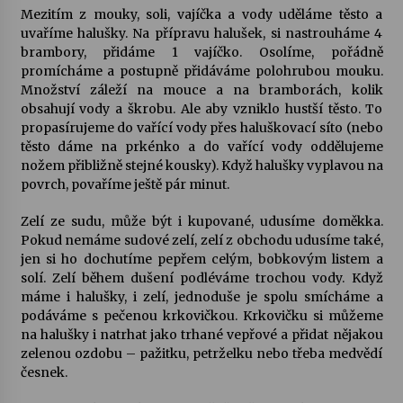
Mezitím z mouky, soli, vajíčka a vody uděláme těsto a
uvaříme halušky. Na přípravu halušek, si nastrouháme 4
brambory, přidáme 1 vajíčko. Osolíme, pořádně
promícháme a postupně přidáváme polohrubou mouku.
Množství záleží na mouce a na bramborách, kolik
obsahují vody a škrobu. Ale aby vzniklo hustší těsto. To
propasírujeme do vařící vody přes haluškovací síto (nebo
těsto dáme na prkénko a do vařící vody oddělujeme
nožem přibližně stejné kousky). Když halušky vyplavou na
povrch, povaříme ještě pár minut.
Zelí ze sudu, může být i kupované, udusíme doměkka.
Pokud nemáme sudové zelí, zelí z obchodu udusíme také,
jen si ho dochutíme pepřem celým, bobkovým listem a
solí. Zelí během dušení podléváme trochou vody. Když
máme i halušky, i zelí, jednoduše je spolu smícháme a
podáváme s pečenou krkovičkou. Krkovičku si můžeme
na halušky i natrhat jako trhané vepřové a přidat nějakou
zelenou ozdobu – pažitku, petrželku nebo třeba medvědí
česnek.