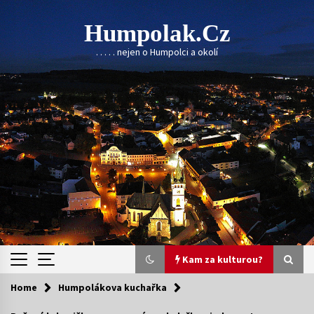
Skip
to
Humpolak.cz
content
. . . . . nejen o Humpolci a okolí
Kam za kulturou?
Home
Humpolákova kuchařka
Kam za kulturou?