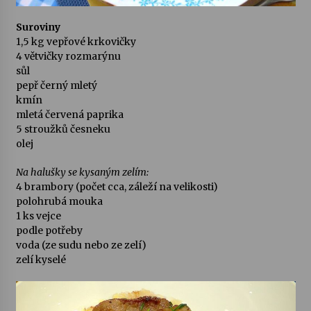
Suroviny
Varhanní recitál Michala Novenka v Klášteře
1,5 kg vepřové krkovičky
Želiv
4 větvičky rozmarýnu
3. 7. 2026
sůl
pepř černý mletý
Petr Adamec – Malovaný svět
kmín
30. 6. 2026
mletá červená paprika
5 stroužků česneku
olej
Na halušky se kysaným zelím:
4 brambory (počet cca, záleží na velikosti)
polohrubá mouka
1 ks vejce
podle potřeby
voda (ze sudu nebo ze zelí)
zelí kyselé