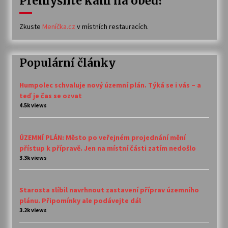
Přemýšlíte kam na oběd?
Zkuste
Meníčka.cz
v místních restauracích.
Populární články
Humpolec schvaluje nový územní plán. Týká se i vás – a
teď je čas se ozvat
4.5k views
ÚZEMNÍ PLÁN: Město po veřejném projednání mění
přístup k přípravě. Jen na místní části zatím nedošlo
3.3k views
Starosta slíbil navrhnout zastavení příprav územního
plánu. Připomínky ale podávejte dál
3.2k views