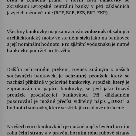
bran a zejména pruhu v horní části bankovky se
zkratkami Evropské centrální banky v pěti základních
jazycích měnové unie (BCE, ECB, EZB, EKT, EKP).
Všechny bankovky mají zapracován
vodoznak
obsahující
architektonický motiv ve stejném stylu jako na bankovce
a její nominální hodnotu. Pro zjištění vodoznaku je nutné
bankovku podržet proti světlu.
Dalším ochranným prvkem, rovněž známým z našich
současných bankovek, je
ochranný proužek
, který se
nachází přibližně v polovině bankovky. Proužek, který je
zapracován do papíru bankovky, se jeví jako tmavý
proužek procházející bankovkou. Při důkladném
pozorování je možné přečíst viditelný nápis „EURO“ a
hodnotu bankovky, které se střídají zrcadlově obráceně.
Na všech euro bankovkách je možné najít v levém horním
rohu čelní strany a v pravém horním rohu rubové strany