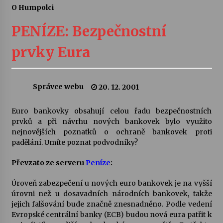
O Humpolci
Letní koncerty ve Stromovce: Ars Camerata a
Sukuba Ensemble
PENÍZE: Bezpečnostní
4. 8. 2026
prvky Eura
Vernisáž výstavy Josefíny Duškové: Stávám se
kapkou
30. 7. 2026
Správce webu
20. 12. 2001
Veselí muzikanti
Euro bankovky obsahují celou řadu bezpečnostních
30. 7. 2026
prvků a při návrhu nových bankovek bylo využito
nejnovějších poznatků o ochraně bankovek proti
padělání. Umíte poznat podvodníky?
Pozvánka na integrační festival Quijotova
šedesátka: 28. 7.–1. 8. 2026
Převzato ze serveru
Peníze
:
28. 7. 2026
Úroveň zabezpečení u nových euro bankovek je na vyšší
úrovni než u dosavadních národních bankovek, takže
Letní koncerty ve Stromovce: Kolchoz a
jejich falšování bude značně znesnadněno. Podle vedení
Jenakaši
Evropské centrální banky (ECB) budou nová eura patřit k
28. 7. 2026