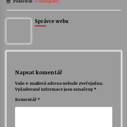
Posted in
O Humpolci
Správce webu
Napsat komentář
Vaše e-mailová adresa nebude zveřejněna.
Vyžadované informace jsou označeny
*
Komentář
*