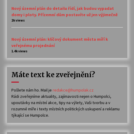
Nový územní plán do detailu řídí, jak budou vypadat
domy i ploty. Přízemní dům postavíte už jen výjimečně
2k views
Nový územní plán: klíčový dokument města míří k
veřejnému projednání
1.4k views
Máte text ke zveřejnění?
Pošlete nám ho. Mail je
redakce@humpolak.cz
Rádi zveřejníme aktuality, zajímavosti nejen o Humpolci,
upoutávky na místní akce, tipy na výlety, Vaši tvorbu a v
rozumné míře i texty místních politických uskupení a reklamu
týkající se Humpolce.