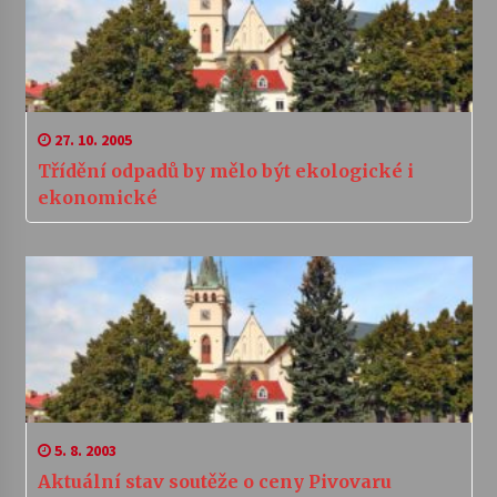
27. 10. 2005
Třídění odpadů by mělo být ekologické i
ekonomické
5. 8. 2003
Aktuální stav soutěže o ceny Pivovaru