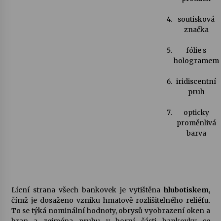
soutisková
značka
fólie s
hologramem
iridiscentní
pruh
opticky
proměnlivá
barva
Lícní strana všech bankovek je vytištěna
hlubotiskem
,
čímž je dosaženo vzniku hmatově rozlišitelného reliéfu.
To se týká nominální hodnoty, obrysů vyobrazení oken a