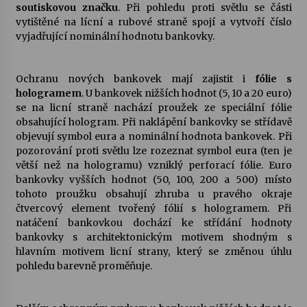
soutiskovou značku
. Při pohledu proti světlu se části
vytištěné na lícní a rubové straně spojí a vytvoří číslo
vyjadřující nominální hodnotu bankovky.
Ochranu nových bankovek mají zajistit i
fólie s
hologramem
. U bankovek nižších hodnot (5, 10 a 20 euro)
se na licní straně nachází proužek ze speciální fólie
obsahující hologram. Při naklápění bankovky se střídavě
objevují symbol eura a nominální hodnota bankovek. Při
pozorování proti světlu lze rozeznat symbol eura (ten je
větší než na hologramu) vzniklý perforací fólie. Euro
bankovky vyšších hodnot (50, 100, 200 a 500) místo
tohoto proužku obsahují zhruba u pravého okraje
čtvercový element tvořený fólií s hologramem. Při
natáčení bankovkou dochází ke střídání hodnoty
bankovky s architektonickým motivem shodným s
hlavním motivem licní strany, který se změnou úhlu
pohledu barevně proměňuje.