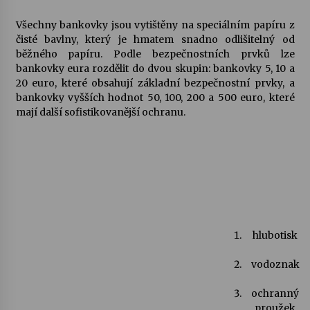
Všechny bankovky jsou vytištěny na speciálním papíru z
Varhanní recitál Michala Novenka v Klášteře
čisté bavlny, který je hmatem snadno odlišitelný od
Želiv
běžného papíru. Podle bezpečnostních prvků lze
3. 7. 2026
bankovky eura rozdělit do dvou skupin: bankovky 5, 10 a
20 euro, které obsahují základní bezpečnostní prvky, a
bankovky vyšších hodnot 50, 100, 200 a 500 euro, které
Petr Adamec – Malovaný svět
mají další sofistikovanější ochranu.
30. 6. 2026
hlubotisk
vodoznak
ochranný
proužek