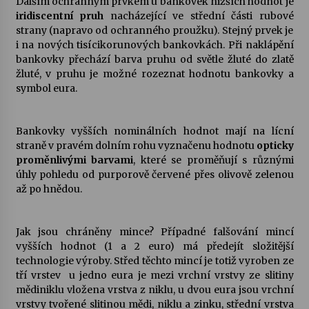
Dalším ochranným prvkem u bankovek nižších hodnot je
iridiscentní pruh
nacházející ve střední části rubové
strany (napravo od ochranného proužku). Stejný prvek je
i na nových tisícikorunových bankovkách. Při naklápění
bankovky přechází barva pruhu od světle žluté do zlatě
žluté, v pruhu je možné rozeznat hodnotu bankovky a
symbol eura.
Bankovky vyšších nominálních hodnot mají na lícní
straně v pravém dolním rohu vyznačenu hodnotu
opticky
proměnlivými barvami
, které se proměňují s různými
úhly pohledu od purporově červené přes olivově zelenou
až po hnědou.
Jak jsou chráněny mince? Případné falšování mincí
vyšších hodnot (1 a 2 euro) má předejít složitější
technologie výroby. Střed těchto mincí je totiž vyroben ze
tří vrstev  u jedno eura je mezi vrchní vrstvy ze slitiny
mědiniklu vložena vrstva z niklu, u dvou eura jsou vrchní
vrstvy tvořené slitinou mědi, niklu a zinku, střední vrstva