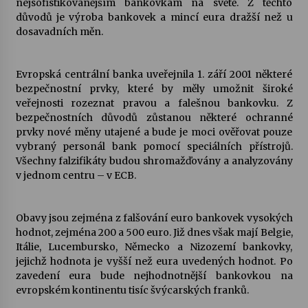
nejsofistikovanějším bankovkám na světě. Z těchto
důvodů je výroba bankovek a mincí eura dražší než u
Votavžatský ploty
dosavadních měn.
23. 7. 2026
Evropská centrální banka uveřejnila 1. září 2001 některé
bezpečnostní prvky, které by měly umožnit široké
Letní koncerty ve Stromovce: Rufus Miller
veřejnosti rozeznat pravou a falešnou bankovku. Z
22. 7. 2026
bezpečnostních důvodů zůstanou některé ochranné
prvky nové měny utajené a bude je moci ověřovat pouze
vybraný personál bank pomocí speciálních přístrojů.
Vysočinka
Všechny falzifikáty budou shromažďovány a analyzovány
17. 7. 2026
v jednom centru – v ECB.
Ozvěny prázdnin
Obavy jsou zejména z falšování euro bankovek vysokých
14. 7. 2026
hodnot, zejména 200 a 500 euro. Již dnes však mají Belgie,
Itálie, Lucembursko, Německo a Nizozemí bankovky,
jejichž hodnota je vyšší než eura uvedených hodnot. Po
zavedení eura bude nejhodnotnější bankovkou na
Za kulturou kousek za Humpolec. V Želivě ožije
evropském kontinentu tisíc švýcarských franků.
odkaz Josefa Čapka
13. 7. 2026