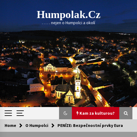
Skip
to
Humpolak.cz
content
. . . . . nejen o Humpolci a okolí
Kam za kulturou?
Home
O Humpolci
PENÍZE: Bezpečnostní prvky Eura
Kam za kulturou?