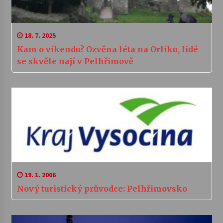
18. 7. 2025
Kam o víkendu? Ozvěna léta na Orlíku, lidé
se skvěle nají v Pelhřimově
19. 1. 2006
Nový turistický průvodce: Pelhřimovsko