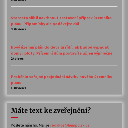
Starosta slíbil navrhnout zastavení příprav územního
plánu. Připomínky ale podávejte dál
3.2k views
Nový územní plán do detailu řídí, jak budou vypadat
domy i ploty. Přízemní dům postavíte už jen výjimečně
2k views
Proběhlo veřejné projednání návrhu nového územního
plánu
1.4k views
Máte text ke zveřejnění?
Pošlete nám ho. Mail je
redakce@humpolak.cz