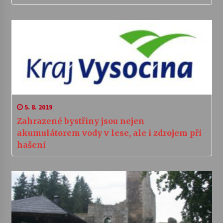
5. 8. 2019
Zahrazené bystřiny jsou nejen
akumulátorem vody v lese, ale i zdrojem při
hašení