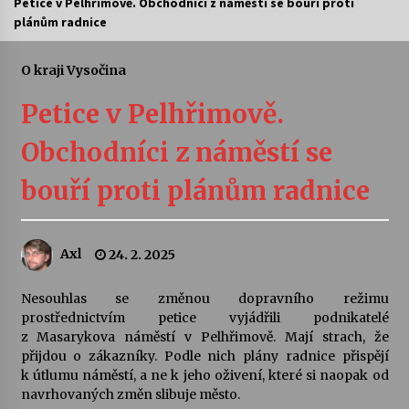
Petice v Pelhřimově. Obchodníci z náměstí se bouří proti
plánům radnice
Letní koncerty ve Stromovce: Ars Camerata a
Sukuba Ensemble
4. 8. 2026
O kraji Vysočina
Petice v Pelhřimově.
Vernisáž výstavy Josefíny Duškové: Stávám se
kapkou
Obchodníci z náměstí se
30. 7. 2026
bouří proti plánům radnice
Veselí muzikanti
30. 7. 2026
Axl
24. 2. 2025
Pozvánka na integrační festival Quijotova
šedesátka: 28. 7.–1. 8. 2026
Nesouhlas se změnou dopravního režimu
28. 7. 2026
prostřednictvím petice vyjádřili podnikatelé
z Masarykova náměstí v Pelhřimově. Mají strach, že
přijdou o zákazníky. Podle nich plány radnice přispějí
Letní koncerty ve Stromovce: Kolchoz a
k útlumu náměstí, a ne k jeho oživení, které si naopak od
Jenakaši
navrhovaných změn slibuje město.
28. 7. 2026