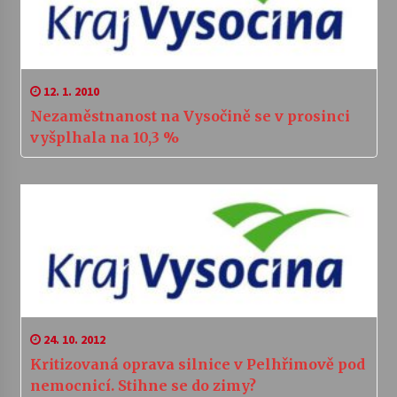
12. 1. 2010
Nezaměstnanost na Vysočině se v prosinci
vyšplhala na 10,3 %
24. 10. 2012
Kritizovaná oprava silnice v Pelhřimově pod
nemocnicí. Stihne se do zimy?