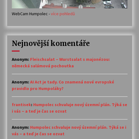
WebCam Humpolec -
více pohledů
Nejnovější komentáře
Anonym
:
Fleischsalat – Wurstsalat s majonézou:
německá salámová pochoutka
Anonym
:
AI Act je tady. Co znamená nové evropské
pravidlo pro Humpoláky?
frantisek
:
Humpolec schvaluje nový územní plán. Týká se
i vás – a teď je čas se ozvat
Anonym
:
Humpolec schvaluje nový územní plán. Týká se i
vás – a teď je čas se ozvat