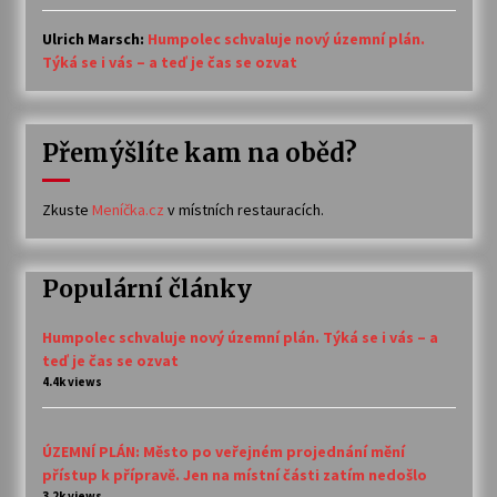
Ulrich Marsch
:
Humpolec schvaluje nový územní plán.
Týká se i vás – a teď je čas se ozvat
Přemýšlíte kam na oběd?
Zkuste
Meníčka.cz
v místních restauracích.
Populární články
Humpolec schvaluje nový územní plán. Týká se i vás – a
teď je čas se ozvat
4.4k views
ÚZEMNÍ PLÁN: Město po veřejném projednání mění
přístup k přípravě. Jen na místní části zatím nedošlo
3.2k views