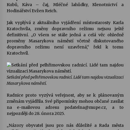
Kubů, Káva – čaj, Mléčné lahůdky, Klenotnictví a
Hodinářství Evžen Reich.
Varhanní recitál Michala Novenka v Klášteře
Želiv
Jak vyplývá z aktuálního vyjádření místostarosty Karla
3. 7. 2026
Kratochvíla, změny dopravního režimu nejsou ještě
definitivní. „O všem se stále jedná a celá věc ohledně
proměny Masarykova náměstí včetně diskutovaného
Petr Adamec – Malovaný svět
dopravního režimu není uzavřená,“ řekl k tomu
30. 6. 2026
Kratochvíl.
Setkání před pelhřimovskou radnicí. Lidé tam najdou vizualizaci
Masarykova náměstí.
Radnice proto vyzývá veřejnost, aby se k plánovaným
změnám vyjádřila. Své připomínky mohou občané zasílat
na e-mailovou adresu podatelna@mupe.cz, a to
nejpozději do 28. února 2025.
„Názory obyvatel jsou pro nás důležité a Rada města