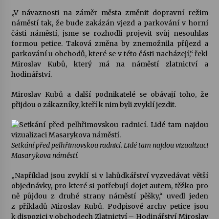
„V návaznosti na záměr města změnit dopravní režim
Votavžatský ploty
náměstí tak, že bude zakázán vjezd a parkování v horní
23. 7. 2026
části náměstí, jsme se rozhodli projevit svůj nesouhlas
formou petice. Taková změna by znemožnila příjezd a
parkování u obchodů, které se v této části nacházejí,“ řekl
Miroslav Kubů, který má na náměstí zlatnictví a
Letní koncerty ve Stromovce: Rufus Miller
hodinářství.
22. 7. 2026
Miroslav Kubů a další podnikatelé se obávají toho, že
přijdou o zákazníky, kteří k nim byli zvyklí jezdit.
Vysočinka
17. 7. 2026
Setkání před pelhřimovskou radnicí. Lidé tam najdou vizualizaci
Ozvěny prázdnin
Masarykova náměstí.
14. 7. 2026
„Například jsou zvyklí si v lahůdkářství vyzvedávat větší
objednávky, pro které si potřebují dojet autem, těžko pro
ně půjdou z druhé strany náměstí pěšky,“ uvedl jeden
Za kulturou kousek za Humpolec. V Želivě ožije
z příkladů Miroslav Kubů. Podpisové archy petice jsou
odkaz Josefa Čapka
k dispozici v obchodech Zlatnictví – Hodinářství Miroslav
13. 7. 2026