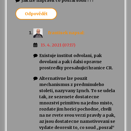
Jak lze napravit co posral soud ???
Odpovědět
frantisek
napsal:
15. 4. 2021 (07:17)
Existuje institut odvolani, pak
dovolani a pak i dalsi opravne
prostredky presahujici hranice CR.
Alternativne lze pouzit
mechanismus z predminuleho
stoleti, nazyvany Lynch. To se udela
tak, ze sezenete dostatecne
mnozstvi primitivu na jedno misto,
rozdate jim horici pochodne, chvili
na ne rvete svou verzi pravdy a pak,
az jsou dostatecne namotivovani se
vydate deoresit to, co soud „posral“