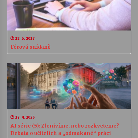
12. 5. 2017
Férová snídaně
17. 4. 2026
AI série (5): Zlenivíme, nebo rozkveteme?
Debata o učitelích a „odmakané“ práci