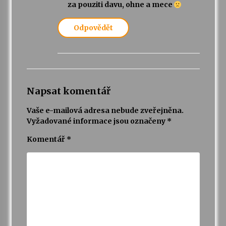
za pouziti davu, ohne a mece
Odpovědět
Napsat komentář
Vaše e-mailová adresa nebude zveřejněna.
Vyžadované informace jsou označeny
*
Komentář
*