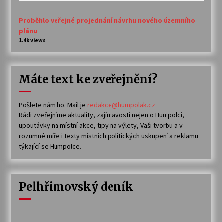
Proběhlo veřejné projednání návrhu nového územního
plánu
1.4k views
Máte text ke zveřejnění?
Pošlete nám ho. Mail je
redakce@humpolak.cz
Rádi zveřejníme aktuality, zajímavosti nejen o Humpolci,
upoutávky na místní akce, tipy na výlety, Vaši tvorbu a v
rozumné míře i texty místních politických uskupení a reklamu
týkající se Humpolce.
Pelhřimovský deník