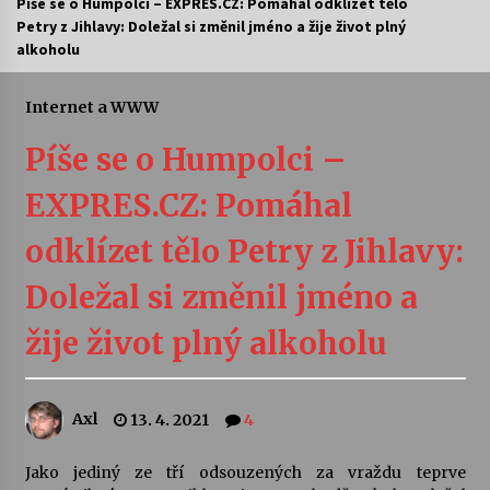
Píše se o Humpolci – EXPRES.CZ: Pomáhal odklízet tělo
Petry z Jihlavy: Doležal si změnil jméno a žije život plný
Letní koncerty ve Stromovce: Ars Camerata a
alkoholu
Sukuba Ensemble
4. 8. 2026
Internet a WWW
Vernisáž výstavy Josefíny Duškové: Stávám se
Píše se o Humpolci –
kapkou
30. 7. 2026
EXPRES.CZ: Pomáhal
Veselí muzikanti
odklízet tělo Petry z Jihlavy:
30. 7. 2026
Doležal si změnil jméno a
žije život plný alkoholu
Pozvánka na integrační festival Quijotova
šedesátka: 28. 7.–1. 8. 2026
28. 7. 2026
Axl
13. 4. 2021
4
Letní koncerty ve Stromovce: Kolchoz a
Jenakaši
Jako jediný ze tří odsouzených za vraždu teprve
28. 7. 2026