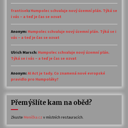
frantisek
:
Humpolec schvaluje nový územní plán. Týká se
i vás – a teď je čas se ozvat
Anonym
:
Humpolec schvaluje nový územní plán. Týká se i
vás – a teď je čas se ozvat
Ulrich Marsch
:
Humpolec schvaluje nový územní plán.
Týká se i vás – a teď je čas se ozvat
Anonym
:
AI Act je tady. Co znamená nové evropské
pravidlo pro Humpoláky?
Přemýšlíte kam na oběd?
Zkuste
Meníčka.cz
v místních restauracích.