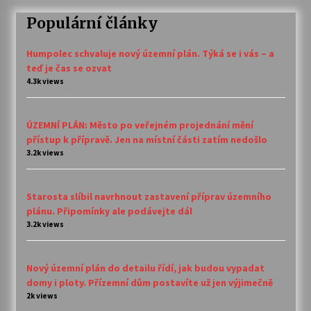
Populární články
Humpolec schvaluje nový územní plán. Týká se i vás – a
teď je čas se ozvat
4.3k views
ÚZEMNÍ PLÁN: Město po veřejném projednání mění
přístup k přípravě. Jen na místní části zatím nedošlo
3.2k views
Starosta slíbil navrhnout zastavení příprav územního
plánu. Připomínky ale podávejte dál
3.2k views
Nový územní plán do detailu řídí, jak budou vypadat
domy i ploty. Přízemní dům postavíte už jen výjimečně
2k views