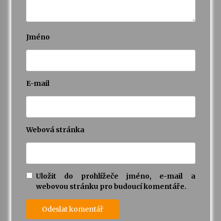
Jméno
E-mail
Webová stránka
Uložit do prohlížeče jméno, e-mail a
webovou stránku pro budoucí komentáře.