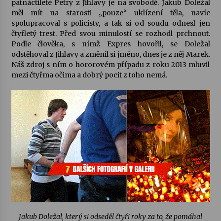
patnáctileté Petry z Jihlavy je na svobodě. Jakub Doležal
měl mít na starosti „pouze“ uklízení těla, navíc
Votavžatský ploty
spolupracoval s policisty, a tak si od soudu odnesl jen
23. 7. 2026
čtyřletý trest. Před svou minulostí se rozhodl prchnout.
Podle člověka, s nímž Expres hovořil, se Doležal
odstěhoval z Jihlavy a změnil si jméno, dnes je z něj Marek.
Náš zdroj s ním o hororovém případu z roku 2013 mluvil
Letní koncerty ve Stromovce: Rufus Miller
mezi čtyřma očima a dobrý pocit z toho nemá.
22. 7. 2026
Vysočinka
17. 7. 2026
Ozvěny prázdnin
14. 7. 2026
Za kulturou kousek za Humpolec. V Želivě ožije
odkaz Josefa Čapka
Jakub Doležal, který si odseděl čtyři roky za to, že pomáhal
13. 7. 2026