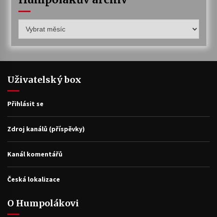
Humpolákův
archiv
Uživatelský box
Přihlásit se
Zdroj kanálů (příspěvky)
Kanál komentářů
Česká lokalizace
O Humpolákovi