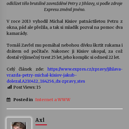
odklízet tělo brutálně zavražděné Petry z Jihlavy, si podle zdroje
Expresu změnil jméno.
Varhanní recitál Michala Novenka v Klášteře
Želiv
V roce 2013 vyhodil Michal Kisiov patnáctiletou Petru z
3. 7. 2026
okna, pád ale přežila, a tak si mladík pozval na pomoc dva
kamarády.
Petr Adamec – Malovaný svět
Tomáš Zavřel mu pomáhal nebohou dívku škrtit rukama i
30. 6. 2026
drátem od počítače. Nakonec ji Kisiov ukopal, za což
dostal výjimečný trest 25 let, jeho komplic si odnesl 22 let.
Celý článek zde:
https://www.expres.cz/zpravy/jihlava-
vrazda-petry-michal-kisiov-jakub-
dolezal.A210412_184256_dx-zpravy_stes
Post Views:
15
Posted in
Internet a WWW
Axl