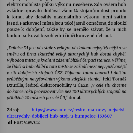
elektromobilista půlku výkonu nesebere. Zda ovšem hub
zvládne opravdu dodávat všem 14 stojanům dost proudu
Varhanní recitál Michala Novenka v Klášteře
k tomu, aby dosáhly maximálního výkonu, není zatím
Želiv
jasné. Parkovací místa jsou také jasně označena, že slouží
3. 7. 2026
pouze k dobíjení, takže by se nemělo stávat, že u nich
budou parkovat bezohlední řidiči konvenčních aut.
Petr Adamec – Malovaný svět
„Dálnice D1 je u nás stále s velkým náskokem nejvytíženější a ve
30. 6. 2026
směru od Brna skutečně velký ultrarychlý hub dosud chyběl.
Výhodou místa je kvalitní zázemí blízké čerpací stanice. Věříme,
že řidiči si hub oblíbí a toto místo se zařadí mezi nejvyužívanější
v síti dobíjecích stojanů ČEZ. Půjdeme tomu naproti i dalším
průběžným navyšováním výkonu zdejších stanic,“
řekl Tomáš
Dzurilla, ředitel elektromobility u ČEZu.
„V celé síti chceme
do konce roku provozovat více než 100 ultrarychlých stojanů na
přibližně 20 místech po celé ČR,“
dodal.
Zdroj:
https://www.auto.cz/cesko-ma-novy-nejvetsi-
ultrarychly-dobijeci-hub-stoji-u-humpolce-153607
Post Views:
2