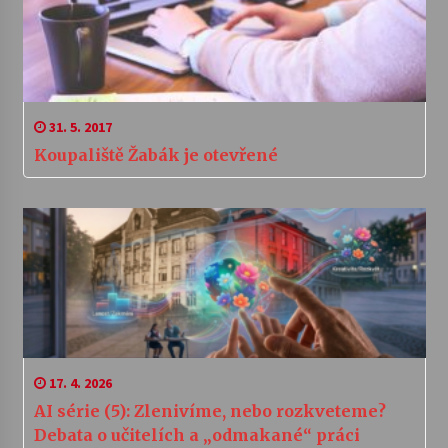
31. 5. 2017
Koupaliště Žabák je otevřené
17. 4. 2026
AI série (5): Zlenivíme, nebo rozkveteme?
Debata o učitelích a „odmakané“ práci