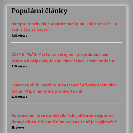
Populární články
Humpolec schvaluje nový územní plán. Týká se i vás – a
teď je čas se ozvat
4.6k views
ÚZEMNÍ PLÁN: Město po veřejném projednání mění
přístup k přípravě. Jen na místní části zatím nedošlo
3.3k views
Starosta slíbil navrhnout zastavení příprav územního
plánu. Připomínky ale podávejte dál
3.2k views
Nový územní plán do detailu řídí, jak budou vypadat
domy i ploty. Přízemní dům postavíte už jen výjimečně
2k views