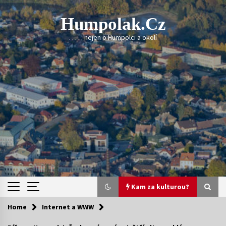
Skip
to
Humpolak.cz
content
. . . . . nejen o Humpolci a okolí
Kam za kulturou?
Home
Internet a WWW
Kam za kulturou?