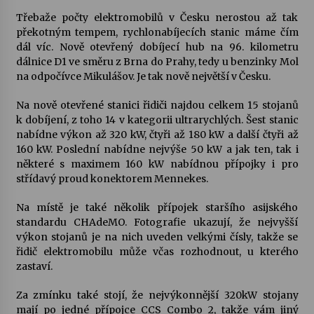
Třebaže počty elektromobilů v Česku nerostou až tak
Votavžatský ploty
překotným tempem, rychlonabíjecích stanic máme čím
23. 7. 2026
dál víc. Nově otevřený dobíjecí hub na 96. kilometru
dálnice D1 ve směru z Brna do Prahy, tedy u benzinky Mol
na odpočívce Mikulášov. Je tak nově největší v Česku.
Letní koncerty ve Stromovce: Rufus Miller
Na nově otevřené stanici řidiči najdou celkem 15 stojanů
22. 7. 2026
k dobíjení, z toho 14 v kategorii ultrarychlých. Šest stanic
nabídne výkon až 320 kW, čtyři až 180 kW a další čtyři až
160 kW. Poslední nabídne nejvýše 50 kW a jak ten, tak i
Vysočinka
některé s maximem 160 kW nabídnou přípojky i pro
17. 7. 2026
střídavý proud konektorem Mennekes.
Na místě je také několik přípojek staršího asijského
Ozvěny prázdnin
standardu CHAdeMO. Fotografie ukazují, že nejvyšší
14. 7. 2026
výkon stojanů je na nich uveden velkými čísly, takže se
řidič elektromobilu může včas rozhodnout, u kterého
zastaví.
Za kulturou kousek za Humpolec. V Želivě ožije
Za zmínku také stojí, že nejvýkonnější 320kW stojany
odkaz Josefa Čapka
mají po jedné přípojce CCS Combo 2, takže vám jiný
13. 7. 2026