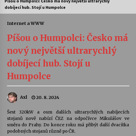
Píšou o Humpolci: Česko má nový největší ultrarychlý
dobíjecí hub. Stojí u Humpolce
Letní koncerty ve Stromovce: Ars Camerata a
Sukuba Ensemble
4. 8. 2026
Internet a WWW
Píšou o Humpolci: Česko má
Vernisáž výstavy Josefíny Duškové: Stávám se
kapkou
nový největší ultrarychlý
30. 7. 2026
dobíjecí hub. Stojí u
Veselí muzikanti
30. 7. 2026
Humpolce
Pozvánka na integrační festival Quijotova
Axl
20. 8. 2024
šedesátka: 28. 7.–1. 8. 2026
28. 7. 2026
Šest 320kW a osm dalších ultrarychlých nabíjecích
stojanů nově nabízí ČEZ na odpočívce Mikulášov ve
Letní koncerty ve Stromovce: Kolchoz a
směru do Prahy. Do konce roku má přibýt další dvacítka
Jenakaši
podobných stojanů různě po ČR.
28. 7. 2026