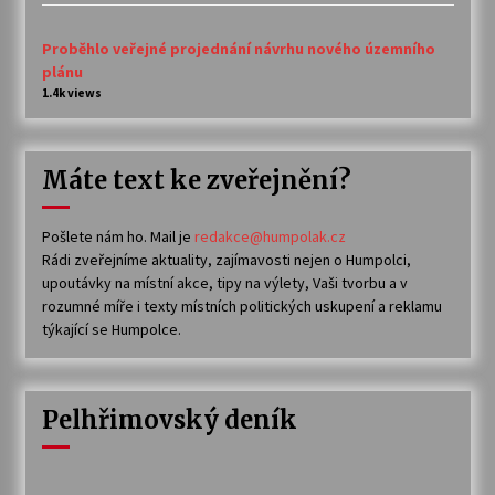
Proběhlo veřejné projednání návrhu nového územního
plánu
1.4k views
Máte text ke zveřejnění?
Pošlete nám ho. Mail je
redakce@humpolak.cz
Rádi zveřejníme aktuality, zajímavosti nejen o Humpolci,
upoutávky na místní akce, tipy na výlety, Vaši tvorbu a v
rozumné míře i texty místních politických uskupení a reklamu
týkající se Humpolce.
Pelhřimovský deník