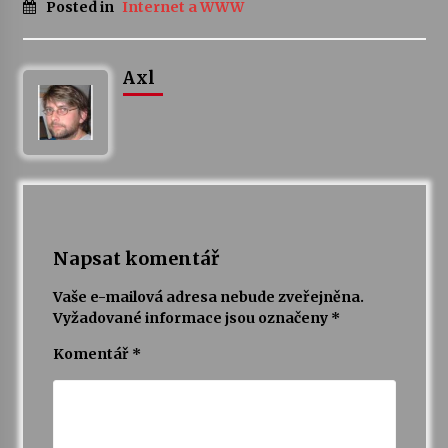
Posted in
Internet a WWW
Axl
Napsat komentář
Vaše e-mailová adresa nebude zveřejněna.
Vyžadované informace jsou označeny
*
Komentář
*