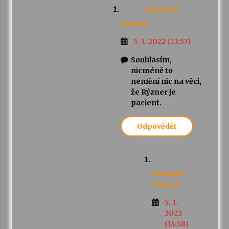
Anonym
napsal:
5. 1. 2022 (13:57)
Souhlasím,
nicméně to
nemění nic na věci,
že Rýzner je
pacient.
Odpovědět
Anonym
napsal:
5. 1.
2022
(14:38)