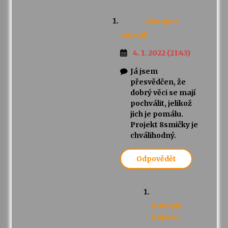
Anonym
napsal:
4. 1. 2022 (21:43)
Já jsem
přesvědčen, že
dobrý věci se mají
pochválit, jelikož
jich je pomálu.
Projekt 8smičky je
chválihodný.
Odpovědět
Anonym
napsal: