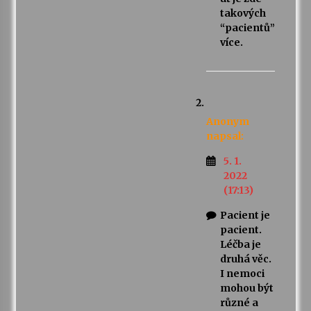
takových
“pacientů”
více.
Anonym
napsal:
5. 1.
2022
(17:13)
Pacient je
pacient.
Léčba je
druhá věc.
I nemoci
mohou být
různé a