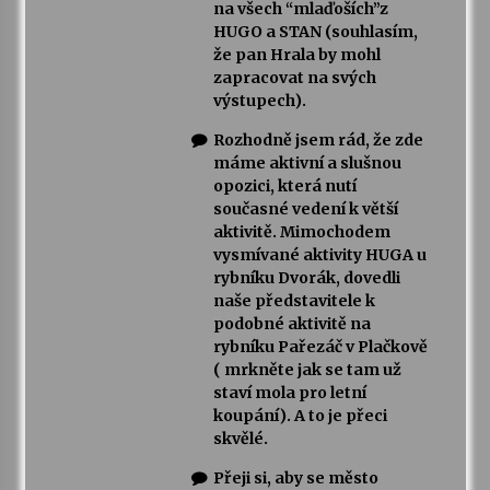
na všech “mlaďoších”z
HUGO a STAN (souhlasím,
že pan Hrala by mohl
zapracovat na svých
výstupech).
Rozhodně jsem rád, že zde
máme aktivní a slušnou
opozici, která nutí
současné vedení k větší
aktivitě. Mimochodem
vysmívané aktivity HUGA u
rybníku Dvorák, dovedli
naše představitele k
podobné aktivitě na
rybníku Pařezáč v Plačkově
( mrkněte jak se tam už
staví mola pro letní
koupání). A to je přeci
skvělé.
Přeji si, aby se město