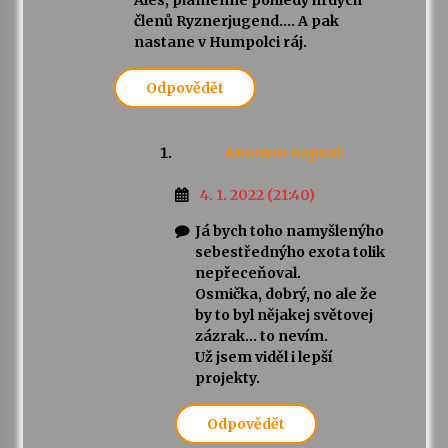
Ales, plamenne pohledy hrdych
členů Ryznerjugend…. A pak
nastane v Humpolci ráj.
Odpovědět
Anonym
napsal:
4. 1. 2022 (21:40)
Já bych toho namyšlenýho
sebestřednýho exota tolik
nepřeceňoval.
Osmička, dobrý, no ale že
by to byl nějakej světovej
zázrak… to nevím.
Už jsem viděl i lepší
projekty.
Odpovědět