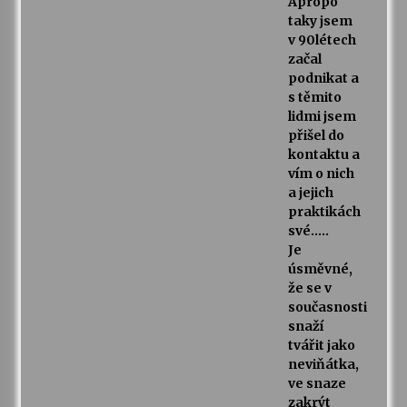
Apropo
taky jsem
v 90létech
začal
podnikat a
s těmito
lidmi jsem
přišel do
kontaktu a
vím o nich
a jejich
praktikách
své…..
Je
úsměvné,
že se v
současnosti
snaží
tvářit jako
neviňátka,
ve snaze
zakrýt