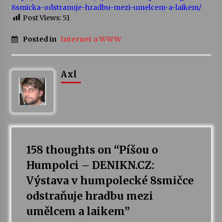
8smicka-odstranuje-hradbu-mezi-umelcem-a-laikem/
Post Views:
51
Varhanní recitál Michala Novenka v Klášteře
Želiv
Posted in
Internet a WWW
3. 7. 2026
Petr Adamec – Malovaný svět
Axl
30. 6. 2026
158 thoughts on “
Píšou o
Humpolci – DENIKN.CZ:
Výstava v humpolecké 8smičce
odstraňuje hradbu mezi
umělcem a laikem
”