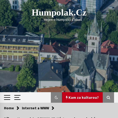
Skip
to
Humpolak.cz
content
. . . . . nejen o Humpolci a okolí
Kam za kulturou?
Home
Internet a WWW
Kam za kulturou?