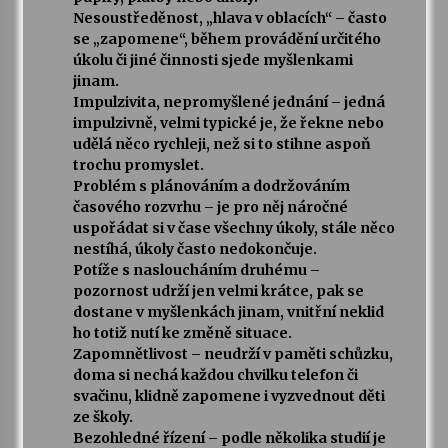
Nesoustředěnost, „hlava v oblacích“ – často
se „zapomene“, během provádění určitého
úkolu či jiné činnosti sjede myšlenkami
jinam.
Impulzivita, nepromyšlené jednání – jedná
impulzivně, velmi typické je, že řekne nebo
udělá něco rychleji, než si to stihne aspoň
trochu promyslet.
Problém s plánováním a dodržováním
časového rozvrhu – je pro něj náročné
uspořádat si v čase všechny úkoly, stále něco
nestíhá, úkoly často nedokončuje.
Potíže s nasloucháním druhému –
pozornost udrží jen velmi krátce, pak se
dostane v myšlenkách jinam, vnitřní neklid
ho totiž nutí ke změně situace.
Zapomnětlivost – neudrží v paměti schůzku,
doma si nechá každou chvilku telefon či
svačinu, klidně zapomene i vyzvednout děti
ze školy.
Bezohledné řízení – podle několika studií je