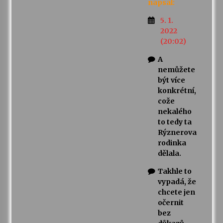
napsal:
5. 1.
2022
(20:02)
A
nemůžete
být více
konkrétní,
cože
nekalého
to tedy ta
Rýznerova
rodinka
dělala.
Takhle to
vypadá, že
chcete jen
očernit
bez