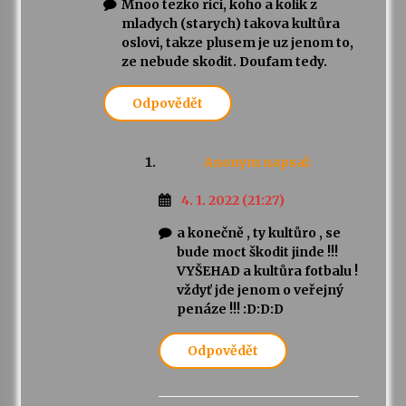
Mnoo tezko rici, koho a kolik z
mladych (starych) takova kultůra
oslovi, takze plusem je uz jenom to,
ze nebude skodit. Doufam tedy.
Odpovědět
Anonym
napsal:
4. 1. 2022 (21:27)
a konečně , ty kultůro , se
bude moct škodit jinde !!!
VYŠEHAD a kultůra fotbalu !
vždyť jde jenom o veřejný
penáze !!! :D:D:D
Odpovědět