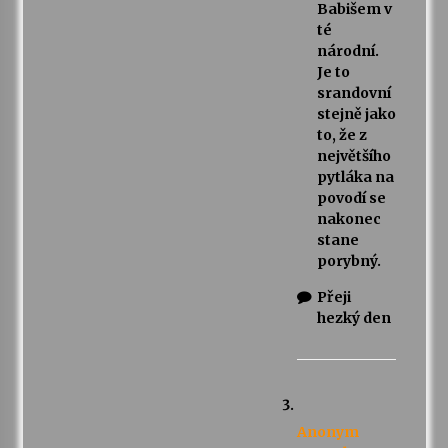
Babišem v
té
národní.
Je to
srandovní
stejně jako
to, že z
největšího
pytláka na
povodí se
nakonec
stane
porybný.
Přeji
hezký den
Anonym