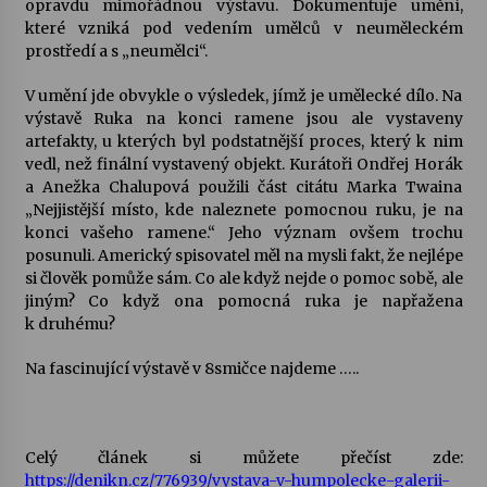
opravdu mimořádnou výstavu. Dokumentuje umění,
které vzniká pod vedením umělců v neuměleckém
Votavžatský ploty
prostředí a s „neumělci“.
23. 7. 2026
V umění jde obvykle o výsledek, jímž je umělecké dílo. Na
výstavě Ruka na konci ramene jsou ale vystaveny
artefakty, u kterých byl podstatnější proces, který k nim
Letní koncerty ve Stromovce: Rufus Miller
vedl, než finální vystavený objekt. Kurátoři Ondřej Horák
22. 7. 2026
a Anežka Chalupová použili část citátu Marka Twaina
„Nejjistější místo, kde naleznete pomocnou ruku, je na
konci vašeho ramene.“ Jeho význam ovšem trochu
Vysočinka
posunuli. Americký spisovatel měl na mysli fakt, že nejlépe
17. 7. 2026
si člověk pomůže sám. Co ale když nejde o pomoc sobě, ale
jiným? Co když ona pomocná ruka je napřažena
k druhému?
Ozvěny prázdnin
14. 7. 2026
Na fascinující výstavě v 8smičce najdeme …..
Za kulturou kousek za Humpolec. V Želivě ožije
Celý článek si můžete přečíst zde:
odkaz Josefa Čapka
https://denikn.cz/776939/vystava-v-humpolecke-galerii-
13. 7. 2026