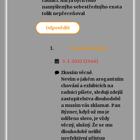
radnici. Ani Já bych toho
namyšlenýho sebestřednýho exota
tolik nepřeceňoval
Odpovědět
Anonym
napsal:
5. 1. 2022 (13:46)
Zkusím věcně.
Nevím o jakém arogantním
chování a exhibicích na
radnici píšete, sleduji zdejší
zastupitelstva dlouhodobě
a musím vás zklamat. Pan
Rýzner, když už mu je
uděleno slovo, je vždy
věcný, slušný. Že se mu
dlouhodobě nelíbí
neefektivní přístup