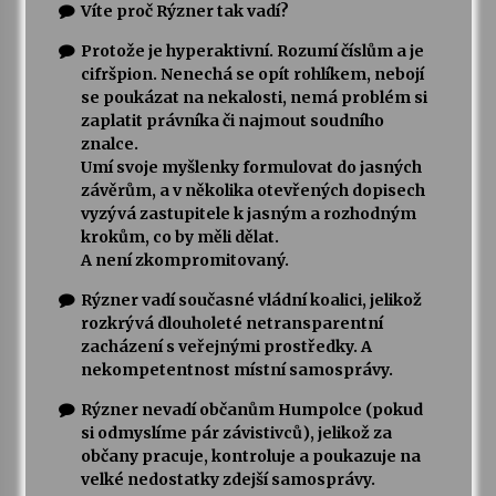
Víte proč Rýzner tak vadí?
Protože je hyperaktivní. Rozumí číslům a je
cifršpion. Nenechá se opít rohlíkem, nebojí
se poukázat na nekalosti, nemá problém si
zaplatit právníka či najmout soudního
znalce.
Umí svoje myšlenky formulovat do jasných
závěrům, a v několika otevřených dopisech
vyzývá zastupitele k jasným a rozhodným
krokům, co by měli dělat.
A není zkompromitovaný.
Rýzner vadí současné vládní koalici, jelikož
rozkrývá dlouholeté netransparentní
zacházení s veřejnými prostředky. A
nekompetentnost místní samosprávy.
Rýzner nevadí občanům Humpolce (pokud
si odmyslíme pár závistivců), jelikož za
občany pracuje, kontroluje a poukazuje na
velké nedostatky zdejší samosprávy.