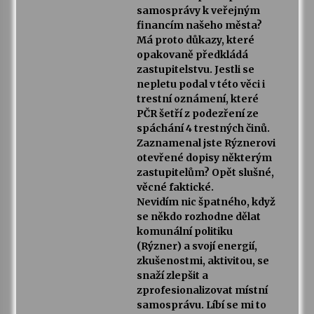
samosprávy k veřejným
financím našeho města?
Má proto důkazy, které
opakovaně předkládá
zastupitelstvu. Jestli se
nepletu podal v této věci i
trestní oznámení, které
PČR šetří z podezření ze
spáchání 4 trestných činů.
Zaznamenal jste Rýznerovi
otevřené dopisy některým
zastupitelům? Opět slušné,
věcné faktické.
Nevidím nic špatného, když
se někdo rozhodne dělat
komunální politiku
(Rýzner) a svojí energií,
zkušenostmi, aktivitou, se
snaží zlepšit a
zprofesionalizovat místní
samosprávu. Líbí se mi to