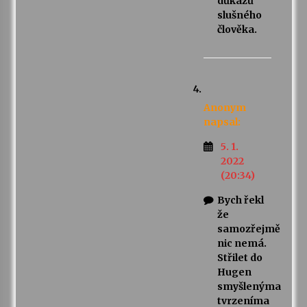
důkazů
slušného
člověka.
Anonym
napsal:
5. 1.
2022
(20:34)
Bych řekl
že
samozřejmě
nic nemá.
Střilet do
Hugen
smyšlenýma
tvrzeníma