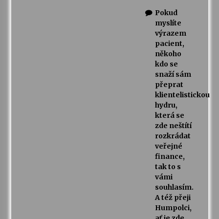
Pokud
myslíte
výrazem
pacient,
někoho
kdo se
snaží sám
přeprat
klientelistickou
hydru,
která se
zde neštítí
rozkrádat
veřejné
finance,
tak to s
vámi
souhlasím.
A též přeji
Humpolci,
ať je zde