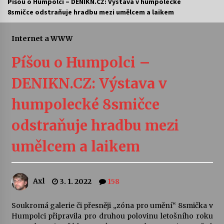
Píšou o Humpolci – DENIKN.CZ: Výstava v humpolecké
8smičce odstraňuje hradbu mezi umělcem a laikem
Letní koncerty ve Stromovce: Ars Camerata a
Sukuba Ensemble
4. 8. 2026
Internet a WWW
Píšou o Humpolci –
Vernisáž výstavy Josefíny Duškové: Stávám se
kapkou
DENIKN.CZ: Výstava v
30. 7. 2026
humpolecké 8smičce
Veselí muzikanti
30. 7. 2026
odstraňuje hradbu mezi
umělcem a laikem
Pozvánka na integrační festival Quijotova
šedesátka: 28. 7.–1. 8. 2026
28. 7. 2026
Axl
3. 1. 2022
158
Letní koncerty ve Stromovce: Kolchoz a
Soukromá galerie či přesněji „zóna pro umění“ 8smička v
Jenakaši
Humpolci připravila pro druhou polovinu letošního roku
28. 7. 2026