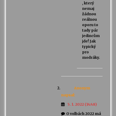
, který
nemaj
žádnou
reálnou
oporu to
tady pár
jedincům
jde! Jak
typický
pro
modráky.
Anonym
napsal:
5. 1. 2022 (14:48)
O volbách 2022 má