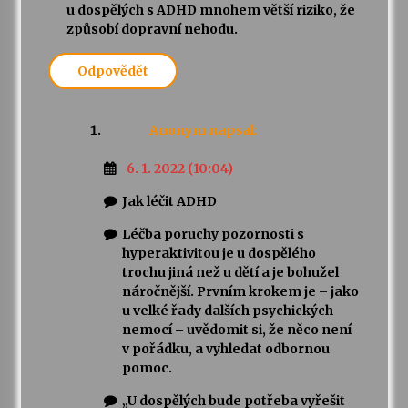
u dospělých s ADHD mnohem větší riziko, že
způsobí dopravní nehodu.
Odpovědět
Anonym
napsal:
6. 1. 2022 (10:04)
Jak léčit ADHD
Léčba poruchy pozornosti s
hyperaktivitou je u dospělého
trochu jiná než u dětí a je bohužel
náročnější. Prvním krokem je – jako
u velké řady dalších psychických
nemocí – uvědomit si, že něco není
v pořádku, a vyhledat odbornou
pomoc.
„U dospělých bude potřeba vyřešit