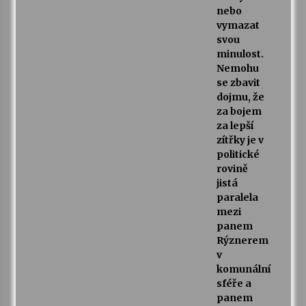
nebo
vymazat
svou
minulost.
Nemohu
se zbavit
dojmu, že
za bojem
za lepší
zítřky je v
politické
rovině
jistá
paralela
mezi
panem
Rýznerem
v
komunální
sféře a
panem