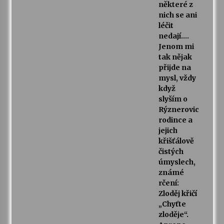
některé z
nich se ani
léčit
nedají….
Jenom mi
tak nějak
přijde na
mysl, vždy
když
slyším o
Rýznerovic
rodince a
jejich
křišťálově
čistých
úmyslech,
známé
rčení:
Zloděj křičí
„Chyťte
zloděje“.