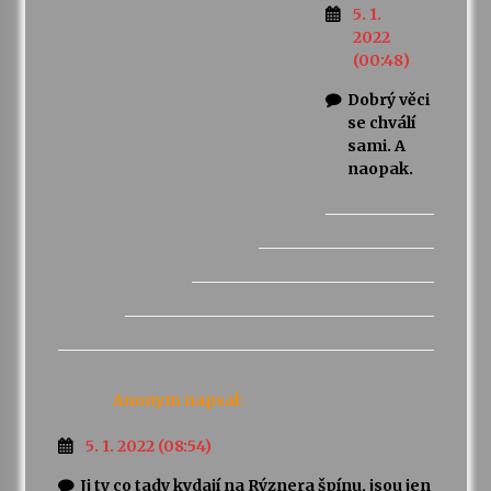
5. 1.
2022
(00:48)
Dobrý věci
se chválí
sami. A
naopak.
Anonym
napsal:
5. 1. 2022 (08:54)
Jj ty co tady kydají na Rýznera špínu, jsou jen