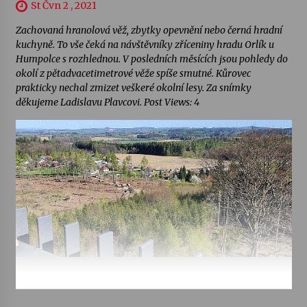
St Čvn 2 , 2021
Zachovaná hranolová věž, zbytky opevnění nebo černá hradní
kuchyně. To vše čeká na návštěvníky zříceniny hradu Orlík u
Humpolce s rozhlednou. V posledních měsících jsou pohledy do
okolí z pětadvacetimetrové věže spíše smutné. Kůrovec
prakticky nechal zmizet veškeré okolní lesy. Za snímky
děkujeme Ladislavu Plavcovi. Post Views: 4