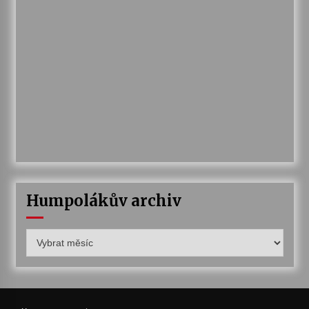
Humpolákův archiv
Humpolákův
archiv