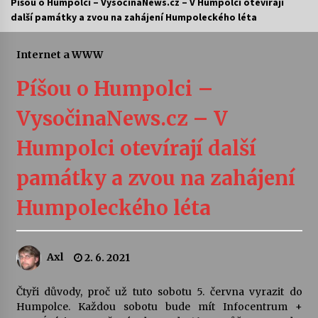
Píšou o Humpolci – VysočinaNews.cz – V Humpolci otevírají
další památky a zvou na zahájení Humpoleckého léta
Letní koncerty ve Stromovce: Ars Camerata a
Sukuba Ensemble
4. 8. 2026
Internet a WWW
Píšou o Humpolci –
Vernisáž výstavy Josefíny Duškové: Stávám se
kapkou
VysočinaNews.cz – V
30. 7. 2026
Humpolci otevírají další
Veselí muzikanti
30. 7. 2026
památky a zvou na zahájení
Humpoleckého léta
Pozvánka na integrační festival Quijotova
šedesátka: 28. 7.–1. 8. 2026
28. 7. 2026
Axl
2. 6. 2021
Letní koncerty ve Stromovce: Kolchoz a
Čtyři důvody, proč už tuto sobotu 5. června vyrazit do
Jenakaši
Humpolce. Každou sobotu bude mít Infocentrum +
28. 7. 2026