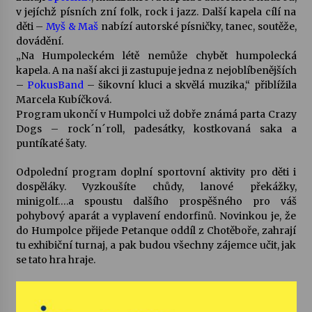
v jejíchž písních zní folk, rock i jazz. Další kapela cílí na
děti –
Myš & Maš
nabízí autorské písničky, tanec, soutěže,
Varhanní recitál Michala Novenka v Klášteře
dovádění.
Želiv
„Na Humpoleckém létě nemůže chybět humpolecká
3. 7. 2026
kapela. A na naší akci ji zastupuje jedna z nejoblíbenějších
–
PokusBand
– šikovní kluci a skvělá muzika,“ přiblížila
Petr Adamec – Malovaný svět
Marcela Kubíčková.
30. 6. 2026
Program ukončí v Humpolci už dobře známá parta Crazy
Dogs – rock´n´roll, padesátky, kostkovaná saka a
puntíkaté šaty.
Odpolední program doplní sportovní aktivity pro děti i
dospěláky. Vyzkoušíte chůdy, lanové překážky,
minigolf….a spoustu dalšího prospěšného pro váš
pohybový aparát a vyplavení endorfinů. Novinkou je, že
do Humpolce přijede Petanque oddíl z Chotěboře, zahrají
tu exhibiční turnaj, a pak budou všechny zájemce učit, jak
se tato hra hraje.