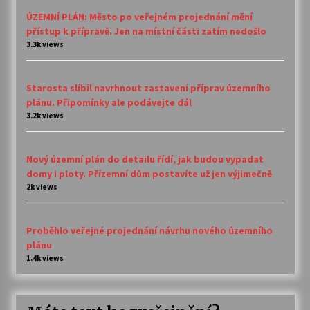
ÚZEMNÍ PLÁN: Město po veřejném projednání mění
přístup k přípravě. Jen na místní části zatím nedošlo
3.3k views
Starosta slíbil navrhnout zastavení příprav územního
plánu. Připomínky ale podávejte dál
3.2k views
Nový územní plán do detailu řídí, jak budou vypadat
domy i ploty. Přízemní dům postavíte už jen výjimečně
2k views
Proběhlo veřejné projednání návrhu nového územního
plánu
1.4k views