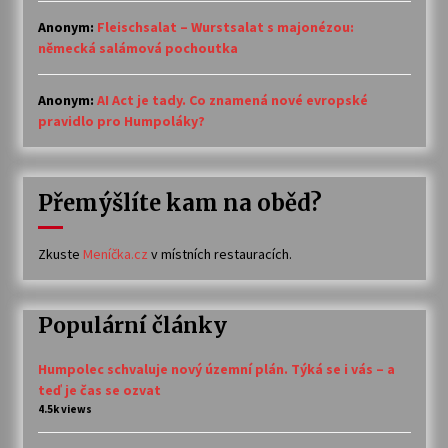
Anonym
:
Fleischsalat – Wurstsalat s majonézou:
německá salámová pochoutka
Anonym
:
AI Act je tady. Co znamená nové evropské
pravidlo pro Humpoláky?
Přemýšlíte kam na oběd?
Zkuste
Meníčka.cz
v místních restauracích.
Populární články
Humpolec schvaluje nový územní plán. Týká se i vás – a
teď je čas se ozvat
4.5k views