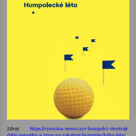
Zdroj:
https://vysocina-news.cz/v-humpolci-oteviraji-
dalsi-pamatky-a-zvou-na-zahajeni-humpoleckeho-leta/