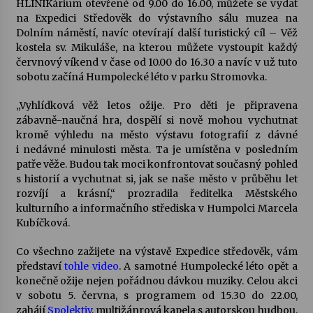
HLINÍKárium otevřené od 9.00 do 16.00, můžete se vydat
na Expedici Středověk do výstavního sálu muzea na
Votavžatský ploty
Dolním náměstí, navíc otevírají další turistický cíl – Věž
23. 7. 2026
kostela sv. Mikuláše, na kterou můžete vystoupit každý
červnový víkend v čase od 10.00 do 16.30 a navíc v už tuto
sobotu začíná Humpolecké léto v parku Stromovka.
Letní koncerty ve Stromovce: Rufus Miller
„Vyhlídková věž letos ožije. Pro děti je připravena
22. 7. 2026
zábavně-naučná hra, dospělí si nově mohou vychutnat
kromě výhledu na město výstavu fotografií z dávné
i nedávné minulosti města. Ta je umístěna v posledním
Vysočinka
patře věže. Budou tak moci konfrontovat současný pohled
17. 7. 2026
s historií a vychutnat si, jak se naše město v průběhu let
rozvíjí a krásní,“ prozradila ředitelka Městského
kulturního a informačního střediska v Humpolci Marcela
Ozvěny prázdnin
Kubíčková.
14. 7. 2026
Co všechno zažijete na výstavě Expedice středověk, vám
představí
tohle video
. A samotné Humpolecké léto opět a
konečně ožije nejen pořádnou dávkou muziky. Celou akci
Za kulturou kousek za Humpolec. V Želivě ožije
v sobotu 5. června, s programem od 15.30 do 22.00,
odkaz Josefa Čapka
zahájí
Spolektiv
, multižánrová kapela s autorskou hudbou,
13. 7. 2026