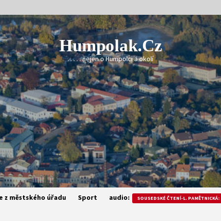
Humpolak.cz
. . . . . nejen o Humpolci a okolí
e z městského úřadu
Sport
audio:
SOUSEDSKÉ ČTENÍ-L. PAMĚTNICKÁ: 