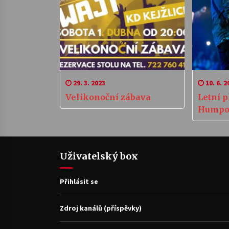
29. 3. 2023
10. 6. 2
Velikonoční zábava
Letní 
Humpo
Uživatelský box
Přihlásit se
Zdroj kanálů (příspěvky)