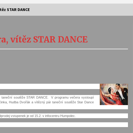
ítěz STAR DANCE
Vernisáž výstavy Josefíny Duškové:
Stávám se kapkou
ra, vítěz STAR DANCE
30. 7. 2026
Letní koncerty ve Stromovce:
Kolchoz a Jenakaši
28. 7. 2026
s
Vysočinka
17. 7. 2026
ěz taneční soutěže STAR DANCE. V programu večera vystoupí
inka, Hudba Dvořák a vítězný pár taneční soutěže Star Dance
V
Varhanní recitál Michala Novenka v
dprodej vstupenek je od 15.2. v infocentru Humpolec.
Klášteře Želiv
3. 7. 2026