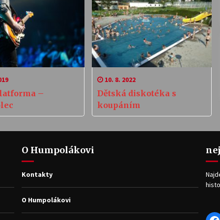
019
10. 8. 2022
platforma –
Dětská diskotéka s
lec
koupáním
O Humpolákovi
ne
Kontakty
Najd
histo
O Humpolákovi