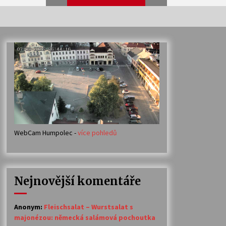
Veselí muzikanti
30. 7. 2026
Votavžatský ploty
23. 7. 2026
WebCam Humpolec -
více pohledů
Ozvěny prázdnin
14. 7. 2026
Nejnovější komentáře
Petr Adamec – Malovaný svět
30. 6. 2026
Anonym
:
Fleischsalat – Wurstsalat s
majonézou: německá salámová pochoutka