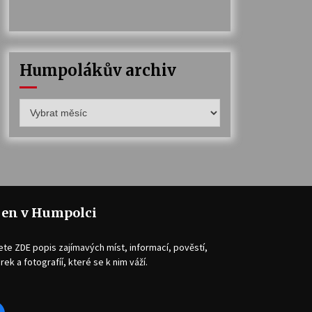
Humpolákův archiv
Humpolákův
archiv
jen v Humpolci
ete ZDE popis zajímavých míst, informací, pověstí,
rek a fotografíí, které se k nim váží.