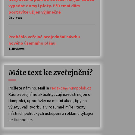
vypadat domy i ploty. Přízemní dům
postavíte už jen výjimečně
2k views
Proběhlo veřejné projednání návrhu
nového územního plánu
1.4k views
Máte text ke zveřejnění?
Pošlete nám ho. Mail je
redakce@humpolak.cz
Rádi zveřejníme aktuality, zajímavosti nejen o
Humpolci, upoutávky na místní akce, tipy na
výlety, Vaši tvorbu a v rozumné míře i texty
místních politických uskupení a reklamu týkající
se Humpolce.