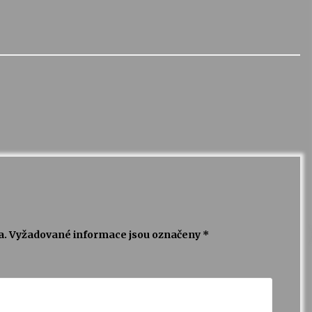
a.
Vyžadované informace jsou označeny
*