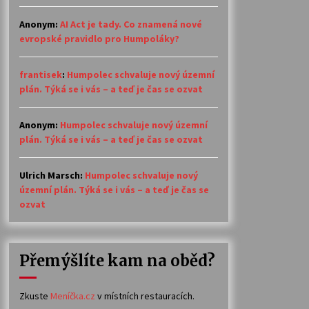
Anonym
:
AI Act je tady. Co znamená nové
evropské pravidlo pro Humpoláky?
frantisek
:
Humpolec schvaluje nový územní
plán. Týká se i vás – a teď je čas se ozvat
Anonym
:
Humpolec schvaluje nový územní
plán. Týká se i vás – a teď je čas se ozvat
Ulrich Marsch
:
Humpolec schvaluje nový
územní plán. Týká se i vás – a teď je čas se
ozvat
Přemýšlíte kam na oběd?
Zkuste
Meníčka.cz
v místních restauracích.