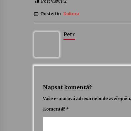
Post Views:
2
Posted in
Kultura
Petr
Napsat komentář
Vaše e-mailová adresa nebude zveřejněn
Komentář
*