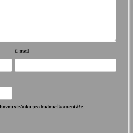
E-mail
webovou stránku pro budoucí komentáře.