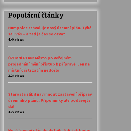
Populární články
Humpolec schvaluje nový územní plán. Týká
se i vás – a teď je čas se ozvat
4.4k views
ÚZEMNÍ PLÁN: Město po veřejném
projednání mění přístup k přípravě. Jen na
místní části zatím nedošlo
3.2k views
Starosta slíbil navrhnout zastavení příprav
územního plánu. Připomínky ale podávejte
dál
3.2k views
Nový územní plán do detailu řídí, jak budou