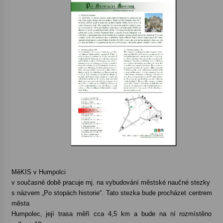
Votavžatský ploty
23. 7. 2026
Letní koncerty ve Stromovce: Rufus Miller
22. 7. 2026
Vysočinka
17. 7. 2026
Ozvěny prázdnin
14. 7. 2026
MěKIS v Humpolci
v současné době pracuje mj. na vybudování městské naučné stezky
s názvem „Po stopách historie“. Tato stezka bude procházet centrem
Za kulturou kousek za Humpolec. V Želivě ožije
města
odkaz Josefa Čapka
Humpolec, její trasa měří cca 4,5 km a bude na ní rozmístěno
13. 7. 2026