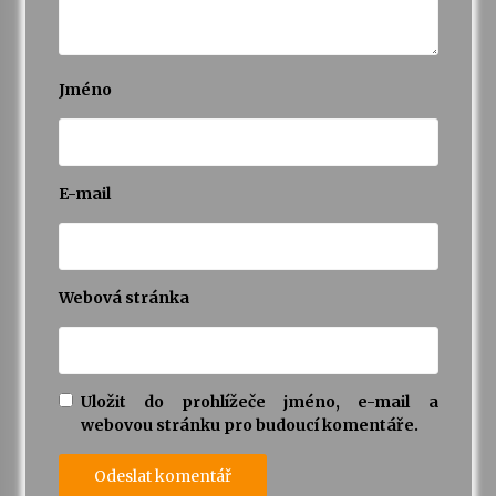
Jméno
E-mail
Webová stránka
Uložit do prohlížeče jméno, e-mail a
webovou stránku pro budoucí komentáře.