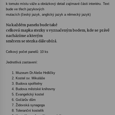
k tomuto místu váže a obrázkový detail zajímavé části
interiéru. Text
bude ve třech jazykových
mutacích (český jazyk, anglický jazyk a německý jazyk)
Na každém panelu bude také
celková mapka stezky s vyznačeným bodem, kde se právě
nacházíme a kterým
směrem se stezka dále ubírá.
Celkový počet panelů: 10 ks
Jednotlivá zastavení:
1.
Muzeum Dr.Aleše Hrdličky
2.
Kostel sv. Mikuláše
3.
Budova spořitelny
4.
Budova městské knihovny
5.
Evangelický kostel
6.
Gočárův dům
7.
Židovská synagoga
8.
Toleranční kostelík