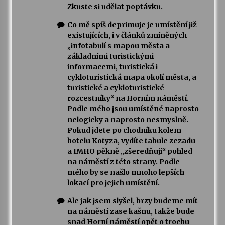
Zkuste si udělat poptávku.
Co mě spíš deprimuje je umístění již
existujících, i v článků zmíněných
„infotabulí s mapou města a
základními turistickými
informacemi, turistická i
cykloturistická mapa okolí města, a
turistické a cykloturistické
rozcestníky“ na Horním náměstí.
Podle mého jsou umístěné naprosto
nelogicky a naprosto nesmyslně.
Pokud jdete po chodníku kolem
hotelu Kotyza, vydíte tabule zezadu
a IMHO pěkně „zšeredňují“ pohled
na náměstí z této strany. Podle
mého by se našlo mnoho lepších
lokací pro jejich umístění.
Ale jak jsem slyšel, brzy budeme mít
na náměstí zase kašnu, takže bude
snad Horní náměstí opět o trochu