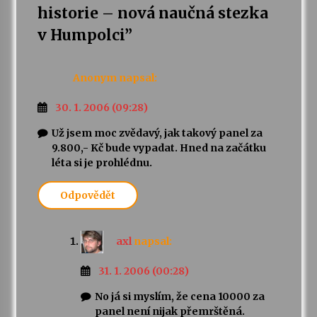
historie – nová naučná stezka
v Humpolci
”
Anonym
napsal:
30. 1. 2006 (09:28)
Už jsem moc zvědavý, jak takový panel za
9.800,- Kč bude vypadat. Hned na začátku
léta si je prohlédnu.
Odpovědět
axl
napsal:
31. 1. 2006 (00:28)
No já si myslím, že cena 10000 za
panel není nijak přemrštěná.