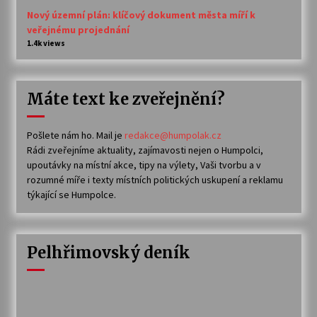
Nový územní plán: klíčový dokument města míří k
veřejnému projednání
1.4k views
Máte text ke zveřejnění?
Pošlete nám ho. Mail je
redakce@humpolak.cz
Rádi zveřejníme aktuality, zajímavosti nejen o Humpolci,
upoutávky na místní akce, tipy na výlety, Vaši tvorbu a v
rozumné míře i texty místních politických uskupení a reklamu
týkající se Humpolce.
Pelhřimovský deník