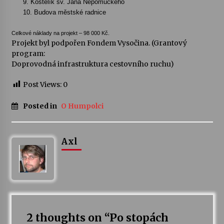
9.
Kostelík sv. Jana Nepomuckého
10. Budova městské radnice
Celkové náklady na projekt –
98 000 Kč.
Projekt byl podpořen Fondem Vysočina. (Grantový
program:
Doprovodná infrastruktura cestovního ruchu)
Post Views:
0
Posted in
O Humpolci
Axl
2 thoughts on “
Po stopách