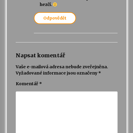
hezčí.
Odpovědět
Napsat komentář
Vaše e-mailová adresa nebude zveřejněna.
Vyžadované informace jsou označeny
*
Komentář
*