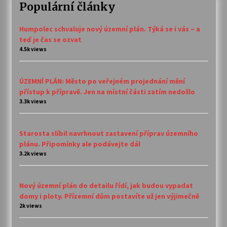
Populární články
Humpolec schvaluje nový územní plán. Týká se i vás – a
teď je čas se ozvat
4.5k views
ÚZEMNÍ PLÁN: Město po veřejném projednání mění
přístup k přípravě. Jen na místní části zatím nedošlo
3.3k views
Starosta slíbil navrhnout zastavení příprav územního
plánu. Připomínky ale podávejte dál
3.2k views
Nový územní plán do detailu řídí, jak budou vypadat
domy i ploty. Přízemní dům postavíte už jen výjimečně
2k views