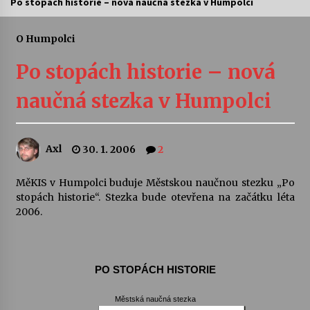
Po stopách historie – nová naučná stezka v Humpolci
Letní koncerty ve Stromovce: Ars Camerata a
Sukuba Ensemble
O Humpolci
4. 8. 2026
Po stopách historie – nová
Vernisáž výstavy Josefíny Duškové: Stávám se
naučná stezka v Humpolci
kapkou
30. 7. 2026
Axl
30. 1. 2006
2
Veselí muzikanti
30. 7. 2026
MěKIS v Humpolci buduje Městskou naučnou stezku „Po
stopách historie“. Stezka bude otevřena na začátku léta
2006.
Pozvánka na integrační festival Quijotova
šedesátka: 28. 7.–1. 8. 2026
28. 7. 2026
PO STOPÁCH HISTORIE
Letní koncerty ve Stromovce: Kolchoz a
Jenakaši
Městská naučná stezka
28. 7. 2026