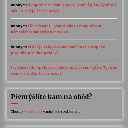
Anonym
:
Humpolec schvaluje nový územní plán. Týká se i
vás – a teď je čas se ozvat
Anonym
:
Fleischsalat – Wurstsalat s majonézou:
německá salámová pochoutka
Anonym
:
AI Act je tady. Co znamená nové evropské
pravidlo pro Humpoláky?
frantisek
:
Humpolec schvaluje nový územní plán. Týká se
i vás – a teď je čas se ozvat
Přemýšlíte kam na oběd?
Zkuste
Meníčka.cz
v místních restauracích.