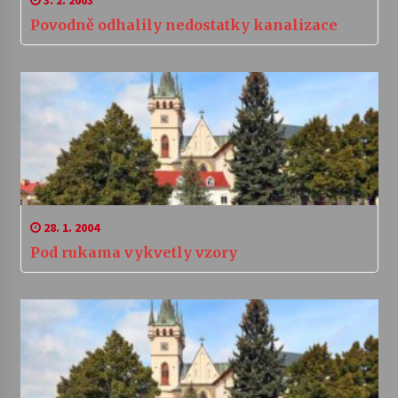
3. 2. 2003
Povodně odhalily nedostatky kanalizace
28. 1. 2004
Pod rukama vykvetly vzory