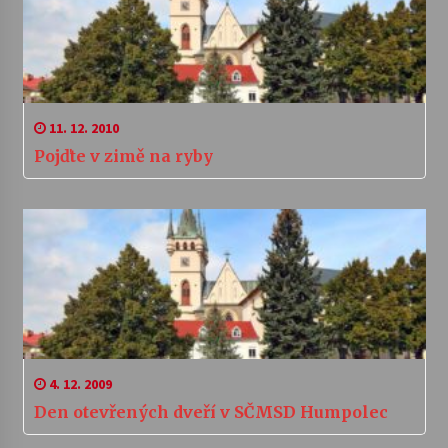
11. 12. 2010
Pojďte v zimě na ryby
4. 12. 2009
Den otevřených dveří v SČMSD Humpolec