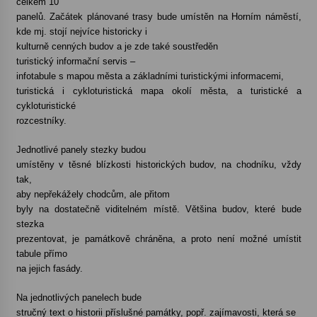
celkem 10
panelů. Začátek plánované trasy bude umístěn na Horním náměstí,
kde
mj. stojí nejvíce historicky i
Varhanní recitál Michala Novenka v Klášteře
Želiv
kulturně
cenných budov a je zde také soustředěn
3. 7. 2026
turistický
informační servis –
infotabule s mapou města a základními turistickými informacemi,
turistická i cykloturistická mapa okolí města, a turistické a
Petr Adamec – Malovaný svět
cykloturistické
30. 6. 2026
rozcestníky.
Jednotlivé panely stezky budou
umístěny v těsné blízkosti historických budov, na chodníku, vždy
tak,
aby nepřekážely chodcům,
ale přitom
byly na dostatečně viditelném místě. Většina budov, které bude
stezka
prezentovat, je památkově chráněna, a proto není možné umístit
tabule přímo
na jejich fasády.
Na jednotlivých panelech bude
stručný text o historii příslušné památky, popř. zajímavosti, která se