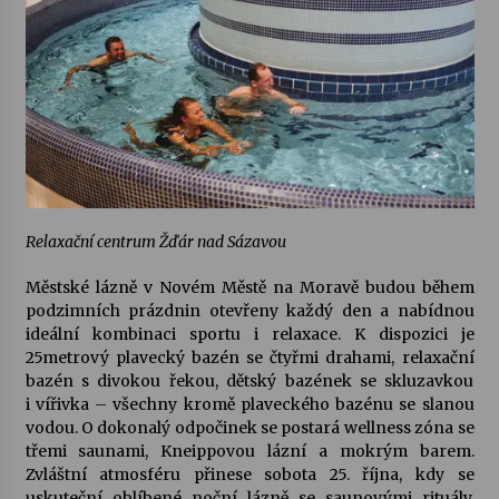
Relaxační centrum Žďár nad Sázavou
Městské lázně v Novém Městě na Moravě
budou během
podzimních prázdnin otevřeny každý den a nabídnou
ideální kombinaci sportu i relaxace. K dispozici je
25metrový plavecký bazén se čtyřmi drahami, relaxační
bazén s divokou řekou, dětský bazének se skluzavkou
i vířivka – všechny kromě plaveckého bazénu se slanou
vodou. O dokonalý odpočinek se postará wellness zóna se
třemi saunami, Kneippovou lázní a mokrým barem.
Zvláštní atmosféru přinese sobota 25. října, kdy se
uskuteční oblíbené noční lázně se saunovými rituály.