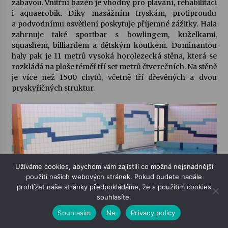
zábavou. Vnitřní bazén je vhodný pro plavání, rehabilitaci
i aquaerobik. Díky masážním tryskám, protiproudu
a podvodnímu osvětlení poskytuje příjemné zážitky. Hala
zahrnuje také sportbar s bowlingem, kuželkami,
squashem, billiardem a dětským koutkem. Dominantou
haly pak je 11 metrů vysoká horolezecká stěna, která se
rozkládá na ploše téměř tří set metrů čtverečních. Na stěně
je více než 1500 chytů, včetně tří dřevěných a dvou
pryskyřičných struktur.
Užíváme cookies, abychom vám zajistili co možná nejsnadnější
použití našich webových stránek. Pokud budete nadále
prohlížet naše stránky předpokládáme, že s použitím cookies
souhlasíte.
Souhlasím
Ne
Privacy policy