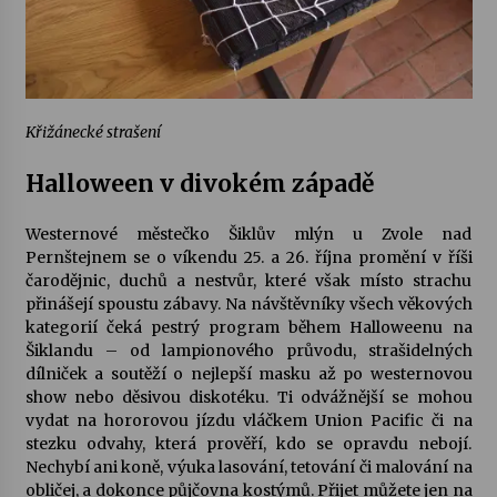
Křižánecké strašení
Halloween v divokém západě
Westernové městečko Šiklův mlýn u Zvole nad
Pernštejnem se o víkendu 25. a 26. října promění v říši
čarodějnic, duchů a nestvůr, které však místo strachu
přinášejí spoustu zábavy. Na návštěvníky všеch věkových
kategorií čeká pestrý program během
Halloweenu na
Šiklandu
– od lampionového průvodu, strašidelných
dílniček a soutěží o nejlepší masku až po westernovou
show nebo děsivou diskotéku. Ti odvážnější se mohou
vydat na hororovou jízdu vláčkem Union Pacific či na
stezku odvahy, která prověří, kdo se opravdu nebojí.
Nechybí ani koně, výuka lasování, tetování či malování na
obličej, a dokonce půjčovna kostýmů. Přijet můžete jen na