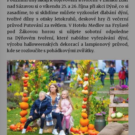
nad Sázavou si o víkendu 25. a 26. října při akci
Dýně, co si
zasadíme, to si sklidíme
můžete vyzkoušet dlabání dýní,
Varhanní recitál Michala Novenka v Klášteře
tvořivé dílny s otisky letokruhů, deskové hry či večerní
Želiv
průvod Putování za světlem. V Hotelu Medlov na Fryšavě
3. 7. 2026
pod Žákovou horou si užijete sobotní odpoledne
na
Dýňovém tvoření
, které nabídne vyřezávání dýní,
Petr Adamec – Malovaný svět
výrobu halloweenských dekorací a lampionový průvod,
30. 6. 2026
kde se rozloučíte s pohádkovými zvířátky.