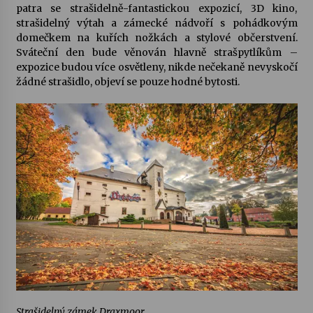
patra se strašidelně-fantastickou expozicí, 3D kino,
strašidelný výtah a zámecké nádvoří s pohádkovým
domečkem na kuřích nožkách a stylové občerstvení.
Sváteční den bude věnován hlavně strašpytlíkům –
expozice budou více osvětleny, nikde nečekaně nevyskočí
žádné strašidlo, objeví se pouze hodné bytosti.
Strašidelný zámek Draxmoor