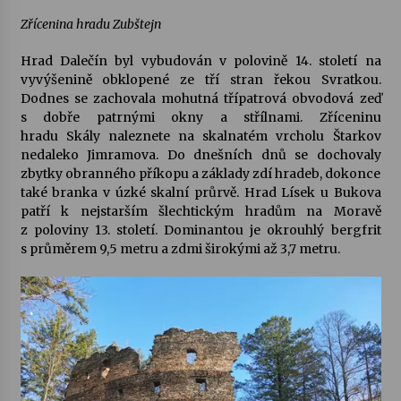
Zřícenina hradu Zubštejn
Hrad
Dalečín
byl vybudován v polovině 14. století na
vyvýšenině obklopené ze tří stran řekou Svratkou.
Dodnes se zachovala mohutná třípatrová obvodová zeď
s dobře patrnými okny a střílnami. Zříceninu
hradu
Skály
naleznete na skalnatém vrcholu Štarkov
nedaleko Jimramova. Do dnešních dnů se dochovaly
zbytky obranného příkopu a základy zdí hradeb, dokonce
také branka v úzké skalní průrvě. Hrad
Lísek
u Bukova
patří k nejstarším šlechtickým hradům na Moravě
z poloviny 13. století. Dominantou je okrouhlý bergfrit
s průměrem 9,5 metru a zdmi širokými až 3,7 metru.