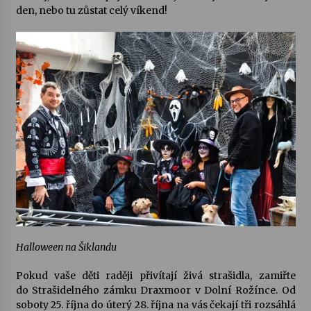
den, nebo tu zůstat celý víkend!
Halloween na Šiklandu
Pokud vaše děti raději přivítají živá strašidla, zamiřte
do
Strašidelného zámku Draxmoor
v Dolní Rožínce. Od
soboty 25. října do úterý 28. října na vás čekají tři rozsáhlá