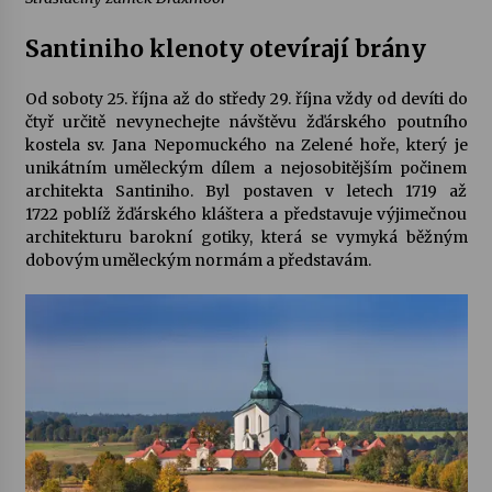
Santiniho klenoty otevírají brány
Od soboty 25. října až do středy 29. října vždy od devíti do
čtyř určitě nevynechejte návštěvu žďárského
poutního
kostela sv. Jana Nepomuckého na Zelené hoře
, který je
unikátním uměleckým dílem a nejosobitějším počinem
architekta Santiniho. Byl postaven v letech 1719 až
1722 poblíž žďárského kláštera a představuje výjimečnou
architekturu barokní gotiky, která se vymyká běžným
dobovým uměleckým normám a představám.