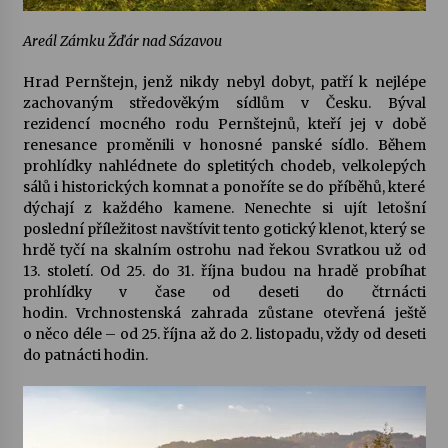
Areál Zámku Žďár nad Sázavou
Hrad Pernštejn
, jenž nikdy nebyl dobyt, patří k nejlépe
zachovaným středověkým sídlům v Česku. Býval
rezidencí mocného rodu Pernštejnů, kteří jej v době
renesance proměnili v honosné panské sídlo. Během
prohlídky nahlédnete do spletitých chodeb, velkolepých
sálů i historických komnat a ponoříte se do příběhů, které
dýchají z každého kamene. Nenechte si ujít letošní
poslední příležitost navštívit tento gotický klenot, který se
hrdě tyčí na skalním ostrohu nad řekou Svratkou už od
13. století. Od 25. do 31. října budou na hradě probíhat
prohlídky v čase od deseti do čtrnácti
hodin.
Vrchnostenská zahrada
zůstane otevřená ještě
o něco déle – od 25. října až do 2. listopadu, vždy od deseti
do patnácti hodin.