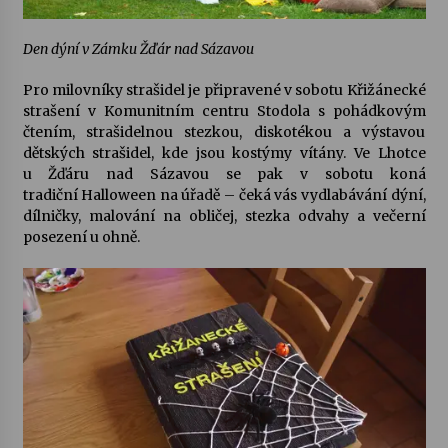
Den dýní v Zámku Žďár nad Sázavou
Pro milovníky strašidel je připravené v sobotu
Křižánecké
strašení
v Komunitním centru Stodola s pohádkovým
čtením, strašidelnou stezkou, diskotékou a výstavou
dětských strašidel, kde jsou kostýmy vítány. Ve Lhotce
u Žďáru nad Sázavou se pak v sobotu koná
tradiční
Halloween na úřadě
– čeká vás vydlabávání dýní,
dílničky, malování na obličej, stezka odvahy a večerní
posezení u ohně.