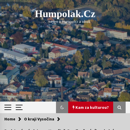
Skip
to
Humpolak.cz
content
. . . . . nejen o Humpolci a okolí
Kam za kulturou?
Home
O kraji Vysočina
Kam za kulturou?