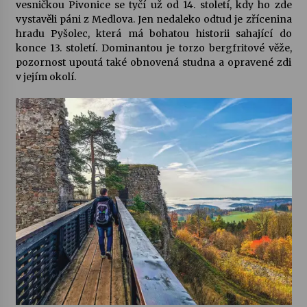
vesničkou Pivonice se tyčí už od 14. století, kdy ho zde
vystavěli páni z Medlova. Jen nedaleko odtud je zřícenina
hradu
Pyšolec
, která má bohatou historii sahající do
konce 13. století. Dominantou je torzo bergfritové věže,
pozornost upoutá také obnovená studna a opravené zdi
v jejím okolí.