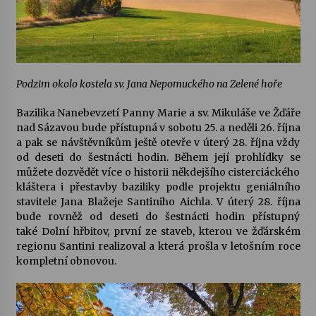
Podzim okolo kostela sv. Jana Nepomuckého na Zelené hoře
Bazilika Nanebevzetí Panny Marie a sv. Mikuláše
ve Žďáře
nad Sázavou bude přístupná v sobotu 25. a neděli 26. října
a pak se návštěvníkům ještě otevře v úterý 28. října vždy
od deseti do šestnácti hodin. Během její prohlídky se
můžete dozvědět více o historii někdejšího cisterciáckého
kláštera i přestavby baziliky podle projektu geniálního
stavitele Jana Blažeje Santiniho Aichla. V úterý 28. října
bude rovněž od deseti do šestnácti hodin přístupný
také
Dolní hřbitov
, první ze staveb, kterou ve žďárském
regionu Santini realizoval a která prošla v letošním roce
kompletní obnovou.