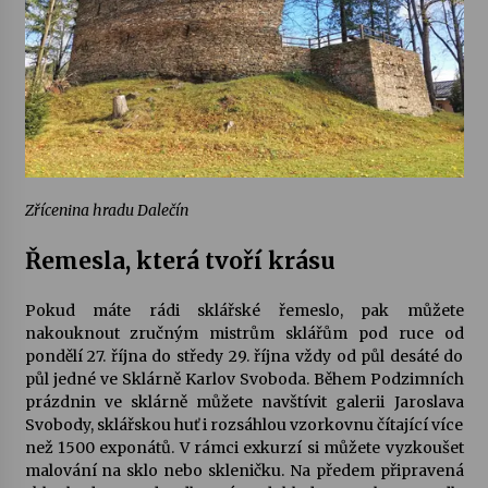
Zřícenina hradu Dalečín
Řemesla, která tvoří krásu
Pokud máte rádi sklářské řemeslo, pak můžete
nakouknout zručným mistrům sklářům pod ruce od
pondělí 27. října do středy 29. října vždy od půl desáté do
půl jedné ve
Sklárně Karlov Svoboda
. Během Podzimních
prázdnin ve sklárně můžete navštívit galerii Jaroslava
Svobody, sklářskou huť i rozsáhlou vzorkovnu čítající více
než 1500 exponátů. V rámci exkurzí si můžete vyzkoušet
malování na sklo nebo skleničku. Na předem připravená