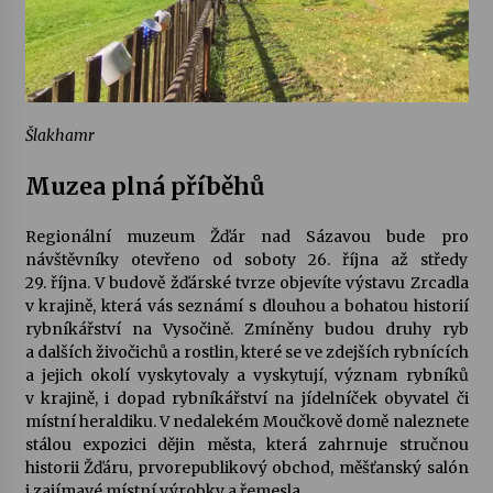
Šlakhamr
Muzea plná příběhů
Regionální muzeum Žďár nad Sázavou
bude pro
návštěvníky otevřeno od soboty 26. října až středy
29. října. V budově žďárské tvrze objevíte výstavu
Zrcadla
v krajině
, která vás seznámí s dlouhou a bohatou historií
rybníkářství na Vysočině. Zmíněny budou druhy ryb
a dalších živočichů a rostlin, které se ve zdejších rybnících
a jejich okolí vyskytovaly a vyskytují, význam rybníků
v krajině, i dopad rybníkářství na jídelníček obyvatel či
místní heraldiku. V nedalekém Moučkově domě naleznete
stálou expozici dějin města, která zahrnuje stručnou
historii Žďáru, prvorepublikový obchod, měšťanský salón
i zajímavé místní výrobky a řemesla.