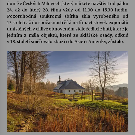
domě v Českých Milovech, který můžete navštívit od pátku
24. až do úterý 28. října vždy od 11.00 do 15.30 hodin.
Pozoruhodná soukromá sbírka skla vyrobeného od
17. století až do současnosti čítá na třináct stovek exponátů
umístěných v citlivě obnoveném sídle ředitele huti, které je
jedním z mála objektů, které ze sklářské osady, odkud
v 18. století směřovalo zboží i do Asie či Ameriky, zůstalo.