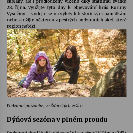
školáky, ale i prodloužený víkend díky státnímu svátku
28. října. Využijte tyto dny k objevování krás Koruny
Votavžatský ploty
Vysočiny – vydejte se na výlety k historickým památkám
23. 7. 2026
nebo si užijte některou z pestrých podzimních akcí, které
region nabízí.
Letní koncerty ve Stromovce: Rufus Miller
22. 7. 2026
Vysočinka
17. 7. 2026
Ozvěny prázdnin
14. 7. 2026
Podzimní prázdniny ve Žďárských vrších
Dýňová sezóna v plném proudu
Za kulturou kousek za Humpolec. V Želivě ožije
odkaz Josefa Čapka
13. 7. 2026
Podzimní dny lákají k objevování a tvoření! V Zámku Žďár