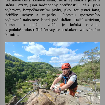
ferratové cesty: Ledová stěna, Horní vyhlídka a Jezerní
stěna. Ferraty jsou hodnoceny obtížností B až C, jsou
vybaveny bezpečnostními prvky, jako jsou jisticí lana,
žebříky, úchyty a stupačky. Půjčovnu sportovního
vybavení naleznete hned pod skálou. Další aktivitou,
kterou tu můžete zažít, je loňská novinka
v podobě
industriální ferraty
se seskokem z továrního
komína.