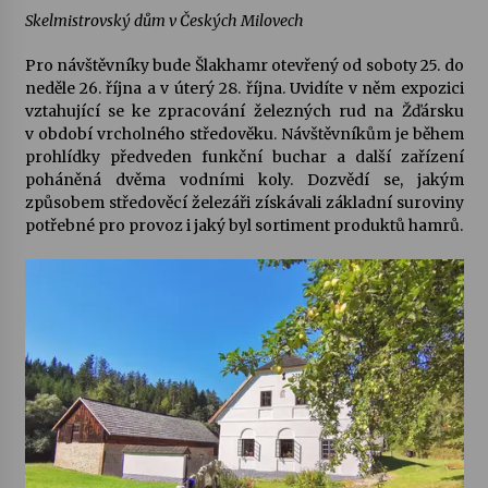
Skelmistrovský dům v Českých Milovech
Pro návštěvníky bude
Šlakhamr
otevřený od soboty 25. do
neděle 26. října a v úterý 28. října. Uvidíte v něm expozici
vztahující se ke zpracování železných rud na Žďársku
v období vrcholného středověku. Návštěvníkům je během
prohlídky předveden funkční buchar a další zařízení
poháněná dvěma vodními koly. Dozvědí se, jakým
způsobem středověcí železáři získávali základní suroviny
potřebné pro provoz i jaký byl sortiment produktů hamrů.