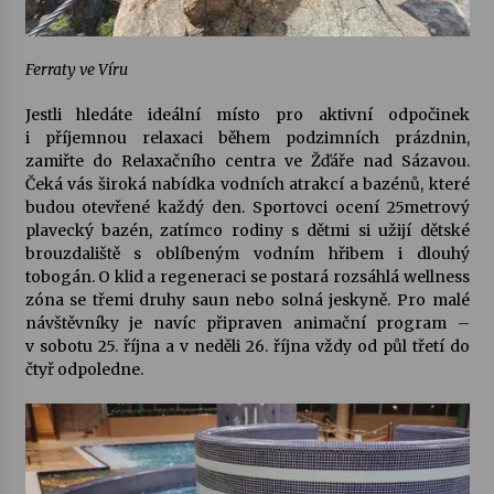
Ferraty ve Víru
Jestli hledáte ideální místo pro aktivní odpočinek
i příjemnou relaxaci během podzimních prázdnin,
zamiřte do
Relaxačního centra ve Žďáře nad Sázavou
.
Čeká vás široká nabídka vodních atrakcí a bazénů, které
budou otevřené každý den. Sportovci ocení 25metrový
plavecký bazén, zatímco rodiny s dětmi si užijí dětské
brouzdaliště s oblíbeným vodním hřibem i dlouhý
tobogán. O klid a regeneraci se postará rozsáhlá wellness
zóna se třemi druhy saun nebo solná jeskyně. Pro malé
návštěvníky je navíc připraven
animační program
–
v sobotu 25. října a v neděli 26. října vždy od půl třetí do
čtyř odpoledne.