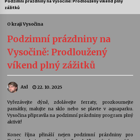
Podzimní prázdniny na Vysočině: Prodloužený víkend plný
zážitků
Letní koncerty ve Stromovce: Ars Camerata a
Sukuba Ensemble
4. 8. 2026
O kraji Vysočina
Podzimní prázdniny na
Vernisáž výstavy Josefíny Duškové: Stávám se
kapkou
Vysočině: Prodloužený
30. 7. 2026
víkend plný zážitků
Veselí muzikanti
30. 7. 2026
Axl
22. 10. 2025
Pozvánka na integrační festival Quijotova
šedesátka: 28. 7.–1. 8. 2026
Vyřezávejte dýně, zdolávejte ferraty, prozkoumejte
28. 7. 2026
památky, malujte na sklo nebo se plavte v aquaparku.
Vysočina připravila na podzimní prázdniny program plný
aktivit!
Letní koncerty ve Stromovce: Kolchoz a
Jenakaši
Konec října přináší nejen podzimní prázdniny pro
28. 7. 2026