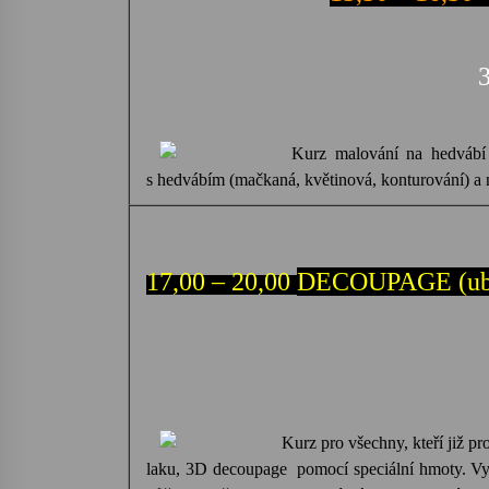
Kurz malování na hedvábí 
s hedvábím (mačkaná, květinová,
konturování) a
17,00 – 20,00
D
ECOUPAGE (ubr
Kurz pro všechny, kteří již p
laku, 3D decoupage
pomocí speciální hmoty. Vyt