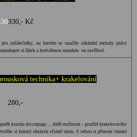
330
330,- Kč
pro začátečníky, na kterém se naučíte základní metody práce
 namalujete si šátek a hedvábnou mandalu
na zavěšení.
ousková technika
+ krakelování
280,-
ropadli kouzlu decoupage… další možnosti – použití krakelovacího
voříte si krásný obrázek včetně rámu. S sebou si přineste vlastní