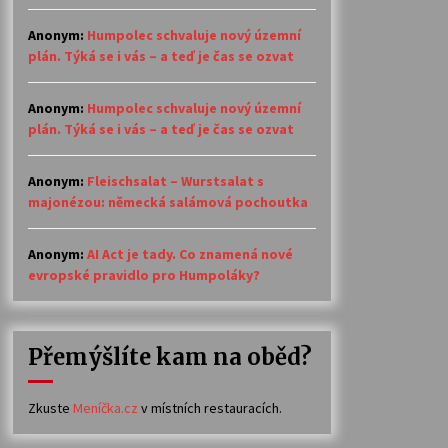
Anonym
:
Humpolec schvaluje nový územní
plán. Týká se i vás – a teď je čas se ozvat
Anonym
:
Humpolec schvaluje nový územní
plán. Týká se i vás – a teď je čas se ozvat
Anonym
:
Fleischsalat – Wurstsalat s
majonézou: německá salámová pochoutka
Anonym
:
AI Act je tady. Co znamená nové
evropské pravidlo pro Humpoláky?
Přemýšlíte kam na oběd?
Zkuste
Meníčka.cz
v místních restauracích.