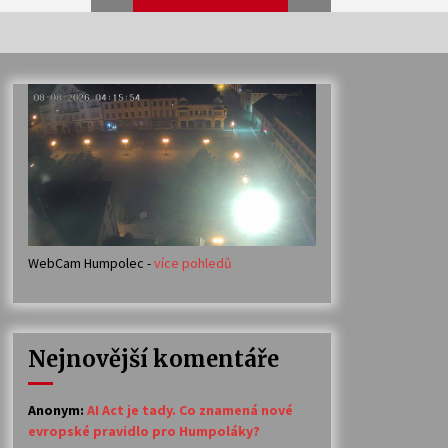
Veselí muzikanti
30. 7. 2026
Votavžatský ploty
23. 7. 2026
WebCam Humpolec -
více pohledů
Ozvěny prázdnin
14. 7. 2026
Nejnovější komentáře
Petr Adamec – Malovaný svět
30. 6. 2026
Anonym
:
AI Act je tady. Co znamená nové
evropské pravidlo pro Humpoláky?