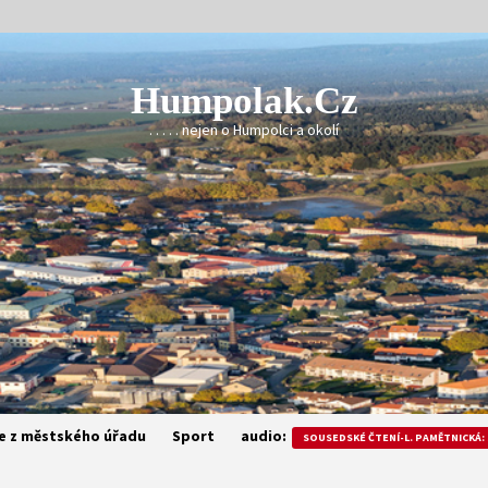
Humpolak.cz
. . . . . nejen o Humpolci a okolí
e z městského úřadu
Sport
audio:
SOUSEDSKÉ ČTENÍ-L. PAMĚTNICKÁ: 