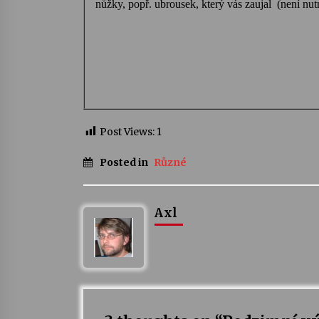
nůžky, popř. ubrousek, který vás zaujal
(není nut
Post Views:
1
Posted in
Různé
Axl