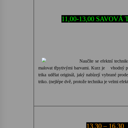
11,00-13,00 SAVOVÁ T
Naučíte se efektní techniku
malovat třpytivými barvami. Kurz je
vhodný p
trika udělat originál, jaký nabízejí vybrané pro
triko. (nejlépe dvě, protože technika je velmi efe
13,30 – 16,30