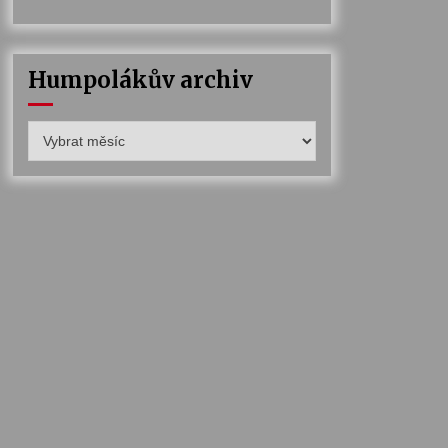
Humpolákův archiv
Humpolákův
archiv