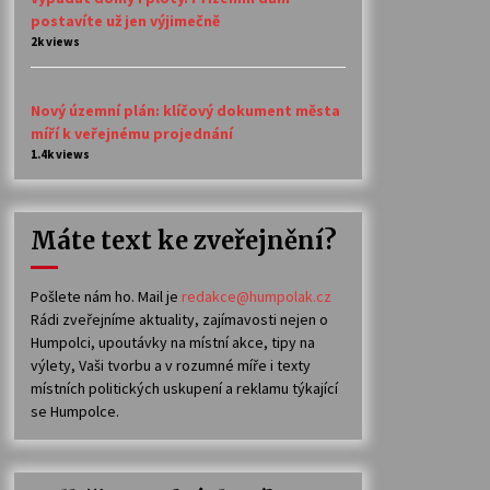
postavíte už jen výjimečně
2k views
Nový územní plán: klíčový dokument města
míří k veřejnému projednání
1.4k views
Máte text ke zveřejnění?
Pošlete nám ho. Mail je
redakce@humpolak.cz
Rádi zveřejníme aktuality, zajímavosti nejen o
Humpolci, upoutávky na místní akce, tipy na
výlety, Vaši tvorbu a v rozumné míře i texty
místních politických uskupení a reklamu týkající
se Humpolce.