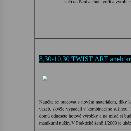
stačí nadšení a chuť tvořit a vyrobit
8,30-10,30 TWIST ART aneb k
Naučíte se pracovat s novým materiálem, díky k
vazeb, skvěle vypadají v kombinaci se sušinou, 
domů odnesete hotové výrobky a na místě si budet
manikúrní nůžky.
V Praktické ženě 1/2003 je ukáz