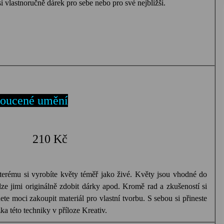
 si vlastnoručně dárek pro sebe nebo pro své nejbližší.
roucené umění
210 Kč
terému si vyrobíte květy téměř jako živé. Květy jsou vhodné do
lze jimi originálně zdobit dárky apod. Kromě rad a zkušeností si
e moci zakoupit materiál pro vlastní tvorbu. S sebou si přineste
ka této techniky v příloze Kreativ.