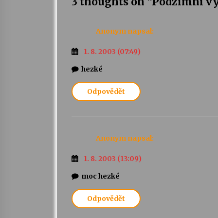
3 thoughts on “
Podzimní vý
Anonym
napsal:
1. 8. 2003 (07:49)
hezké
Odpovědět
Anonym
napsal:
1. 8. 2003 (13:09)
moc hezké
Odpovědět