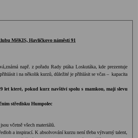
 klubu MěKIS, Havlíčkovo náměstí 91
á,známá např. z pořadu Rady ptáka Loskutáka, kde prezentuje
ihlásit i na několik kurzů, důležité je přihlásit se včas –
kapacita
9 let které, pokud kurz navštíví spolu s mamkou, mají slevu
mačním středisku Humpolec
jsou včetně všech materiálů.
dloh a inspirací. K absolvování kurzu není třeba výtvarný talent,