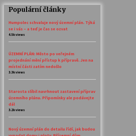
Populární články
Humpolec schvaluje nový územní plán. Týká
se i vás – a teď je čas se ozvat
4.5k views
ÚZEMNÍ PLÁN: Město po veřejném
projednání mění přístup k přípravě. Jen na
místní části zatím nedošlo
3.3k views
Starosta slíbil navrhnout zastavení příprav
územního plánu. Připomínky ale podávejte
dál
3.2k views
Nový územní plán do detailu řídí, jak budou
vypadat domy i ploty. Přízemní dům