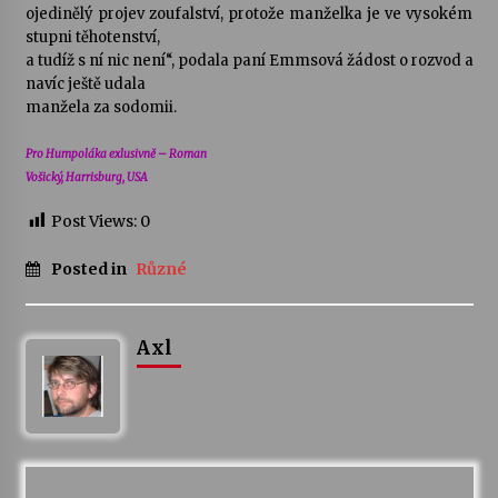
ojedinělý projev zoufalství, protože manželka je ve vysokém
stupni těhotenství,
a tudíž s ní nic není“, podala paní Emmsová žádost o rozvod a
navíc ještě udala
manžela za sodomii.
Pro Humpoláka exlusivně – Roman
Vošický, Harrisburg, USA
Post Views:
0
Posted in
Různé
Axl