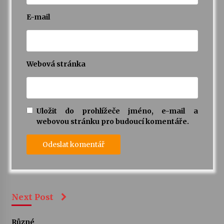
E-mail
Webová stránka
Uložit do prohlížeče jméno, e-mail a
webovou stránku pro budoucí komentáře.
Next Post
Různé