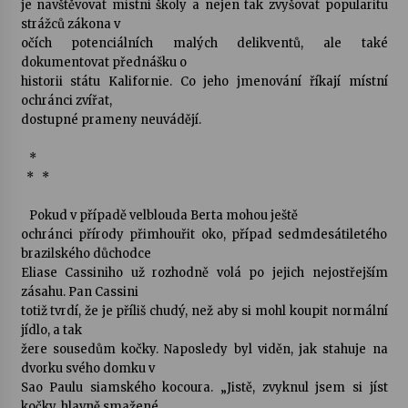
je navštěvovat místní školy a nejen tak zvyšovat popularitu
strážců zákona v
Votavžatský ploty
očích potenciálních malých delikventů, ale také
23. 7. 2026
dokumentovat přednášku o
historii státu Kalifornie. Co jeho jmenování říkají místní
ochránci zvířat,
dostupné prameny neuvádějí.
Letní koncerty ve Stromovce: Rufus Miller
22. 7. 2026
*
* *
Vysočinka
Pokud v případě velblouda Berta mohou ještě
17. 7. 2026
ochránci přírody přimhouřit oko, případ sedmdesátiletého
brazilského důchodce
Eliase Cassiniho už rozhodně volá po jejich nejostřejším
Ozvěny prázdnin
zásahu. Pan Cassini
14. 7. 2026
totiž tvrdí, že je příliš chudý, než aby si mohl koupit normální
jídlo, a tak
žere sousedům kočky. Naposledy byl viděn, jak stahuje na
dvorku svého domku v
Za kulturou kousek za Humpolec. V Želivě ožije
odkaz Josefa Čapka
Sao Paulu siamského kocoura. „Jistě, zvyknul jsem si jíst
13. 7. 2026
kočky, hlavně smažené