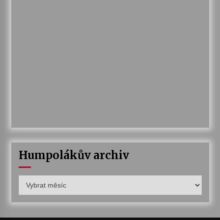
Humpolákův archiv
Humpolákův
archiv