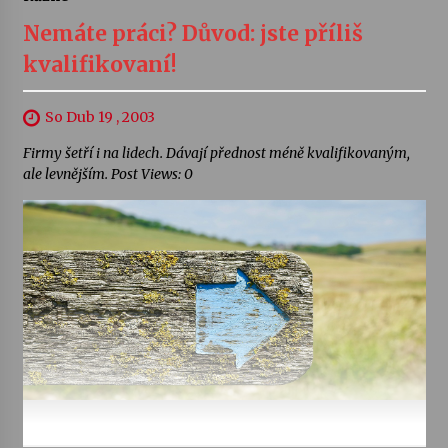
Nemáte práci? Důvod: jste příliš
kvalifikovaní!
So Dub 19 , 2003
Firmy šetří i na lidech. Dávají přednost méně kvalifikovaným,
ale levnějším. Post Views: 0