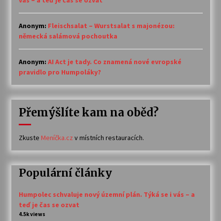
vás – a teď je čas se ozvat
Anonym
:
Fleischsalat – Wurstsalat s majonézou:
německá salámová pochoutka
Anonym
:
AI Act je tady. Co znamená nové evropské
pravidlo pro Humpoláky?
Přemýšlíte kam na oběd?
Zkuste
Meníčka.cz
v místních restauracích.
Populární články
Humpolec schvaluje nový územní plán. Týká se i vás – a
teď je čas se ozvat
4.5k views