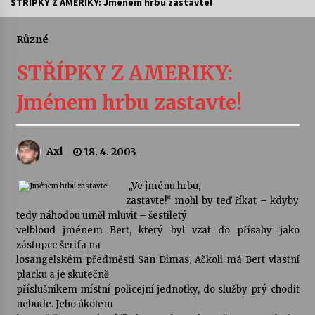
STŘÍPKY Z AMERIKY: Jménem hrbu zastavte!
Letní koncerty ve Stromovce: Ars Camerata a
Sukuba Ensemble
Různé
4. 8. 2026
STŘÍPKY Z AMERIKY:
Vernisáž výstavy Josefíny Duškové: Stávám se
Jménem hrbu zastavte!
kapkou
30. 7. 2026
Axl
18. 4. 2003
Veselí muzikanti
30. 7. 2026
„Ve jménu hrbu,
zastavte!“ mohl by teď říkat – kdyby
tedy náhodou uměl mluvit – šestiletý
Pozvánka na integrační festival Quijotova
šedesátka: 28. 7.–1. 8. 2026
velbloud jménem Bert, který byl vzat do přísahy jako
28. 7. 2026
zástupce šerifa na
losangelském předměstí San Dimas. Ačkoli má Bert vlastní
placku a je skutečně
Letní koncerty ve Stromovce: Kolchoz a
příslušníkem místní policejní jednotky, do služby prý chodit
Jenakaši
nebude. Jeho úkolem
28. 7. 2026