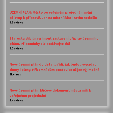
ÚZEMNÍ PLÁN: Město po veřejném projednání mění
přístup k přípravě. Jen na místní části zatím nedošlo
3.3k views
Starosta slíbil navrhnout zastavení příprav územního
plánu. Připomínky ale podávejte dál
3.2k views
Nový územní plán do detailu řídí, jak budou vypadat
domy i ploty. Přízemní dům postavíte už jen výjimečně
2k views
Nový územní plán: klíčový dokument města míří k
veřejnému projednání
1.4k views