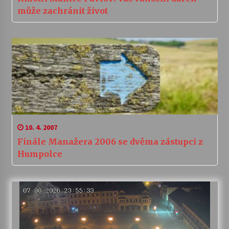
může zachránit život
10. 4. 2007
Finále Manažera 2006 se dvěma zástupci z
Humpolce