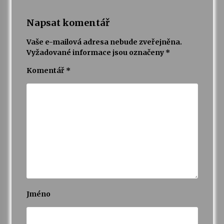
Napsat komentář
Vaše e-mailová adresa nebude zveřejněna.
Vyžadované informace jsou označeny
*
Komentář
*
Jméno