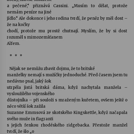
a pečené,“ přiznává Cassini. „Musím to dělat, protože
nemám peníze na jiné
Varhanní recitál Michala Novenka v Klášteře
jídlo.“ Ale dokonce i jeho rodina tvrdí, že peněz by měl dost –
Želiv
že na kočky
3. 7. 2026
chodí, protože mu prostě chutnají. Myslím, že by si dost
rozuměl s mimozemšťanem
Petr Adamec – Malovaný svět
Alfem.
30. 6. 2026
* * *
Nějak se nemůžu zbavit dojmu, že to britské
manželky nemají s mužíčky jednoduché. Před časem jsem tu
nedávno psal, jaký šok
utrpěla jistá britská dáma, když nachytala manžela –
vysloužilého vojenského
důstojníka – při souloži s mraženým kuřetem, ovšem ještě o
něco větší šok zažila
Suzanne Emmsová ze skotského Kingskettle, když načapala
svého muže in flagranti
s jejich fenkou rhodéského ridgebacka. Přestože manžel
tvrdí, že šlo „o