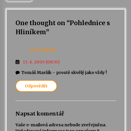
Varhanní recitál Michala Novenka v Klášteře
Želiv
One thought on “
Pohlednice s
3. 7. 2026
Hliníkem
”
Petr Adamec – Malovaný svět
30. 6. 2026
petr
napsal:
13. 6. 2003 (08:55)
Tomáš Maršík – prostě skvělý jako vždy !
Odpovědět
Napsat komentář
Vaše e-mailová adresa nebude zveřejněna.