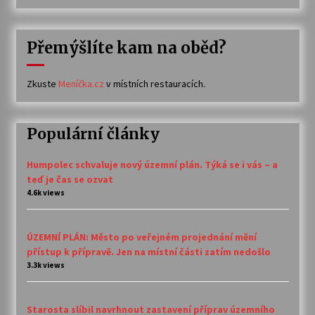
Přemýšlíte kam na oběd?
Zkuste
Meníčka.cz
v místních restauracích.
Populární články
Humpolec schvaluje nový územní plán. Týká se i vás – a
teď je čas se ozvat
4.6k views
ÚZEMNÍ PLÁN: Město po veřejném projednání mění
přístup k přípravě. Jen na místní části zatím nedošlo
3.3k views
Starosta slíbil navrhnout zastavení příprav územního