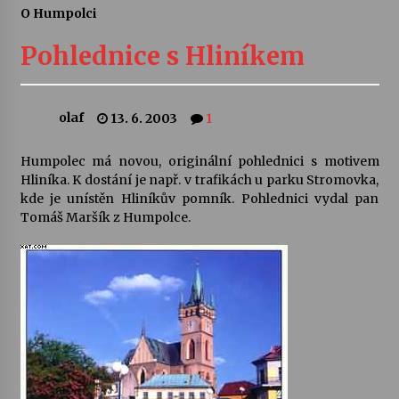
O Humpolci
Letní koncerty ve Stromovce: Ars Camerata a
Sukuba Ensemble
Pohlednice s Hliníkem
4. 8. 2026
Vernisáž výstavy Josefíny Duškové: Stávám se
olaf
13. 6. 2003
1
kapkou
30. 7. 2026
Humpolec má novou, originální pohlednici s motivem
Hliníka. K dostání je např. v trafikách u parku Stromovka,
Veselí muzikanti
kde je unístěn Hliníkův pomník. Pohlednici vydal pan
30. 7. 2026
Tomáš Maršík z Humpolce.
Pozvánka na integrační festival Quijotova
šedesátka: 28. 7.–1. 8. 2026
28. 7. 2026
Letní koncerty ve Stromovce: Kolchoz a
Jenakaši
28. 7. 2026