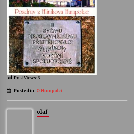
Votavžatský ploty
23. 7. 2026
Letní koncerty ve Stromovce: Rufus Miller
22. 7. 2026
Vysočinka
17. 7. 2026
Post Views:
3
Posted in
O Humpolci
Ozvěny prázdnin
14. 7. 2026
olaf
Za kulturou kousek za Humpolec. V Želivě ožije
odkaz Josefa Čapka
13. 7. 2026