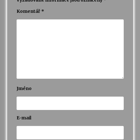
Vyžadované informace jsou označeny
*
Komentář
*
Jméno
E-mail