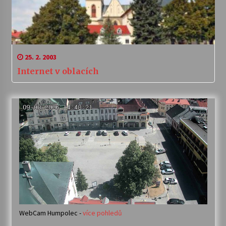
25. 2. 2003
Internet v oblacích
WebCam Humpolec -
více pohledů