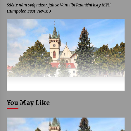
Sdělte nám svůj názor, jak se Vám líbí Radniční listy MěÚ
Humpolec. Post Views: 3
You May Like