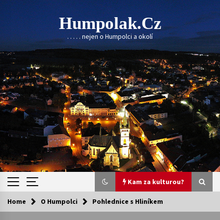
Skip
to
Humpolak.cz
content
. . . . . nejen o Humpolci a okolí
Kam za kulturou?
Home
O Humpolci
Pohlednice s Hliníkem
Kam za kulturou?