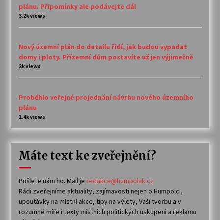
plánu. Připomínky ale podávejte dál
3.2k views
Nový územní plán do detailu řídí, jak budou vypadat
domy i ploty. Přízemní dům postavíte už jen výjimečně
2k views
Proběhlo veřejné projednání návrhu nového územního
plánu
1.4k views
Máte text ke zveřejnění?
Pošlete nám ho. Mail je
redakce@humpolak.cz
Rádi zveřejníme aktuality, zajímavosti nejen o Humpolci,
upoutávky na místní akce, tipy na výlety, Vaši tvorbu a v
rozumné míře i texty místních politických uskupení a reklamu