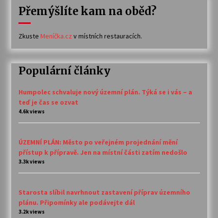
Přemýšlíte kam na oběd?
Zkuste
Meníčka.cz
v místních restauracích.
Populární články
Humpolec schvaluje nový územní plán. Týká se i vás – a
teď je čas se ozvat
4.6k views
ÚZEMNÍ PLÁN: Město po veřejném projednání mění
přístup k přípravě. Jen na místní části zatím nedošlo
3.3k views
Starosta slíbil navrhnout zastavení příprav územního
plánu. Připomínky ale podávejte dál
3.2k views