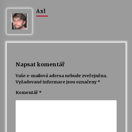
Axl
Napsat komentář
Vaše e-mailová adresa nebude zveřejněna.
Vyžadované informace jsou označeny
*
Komentář
*