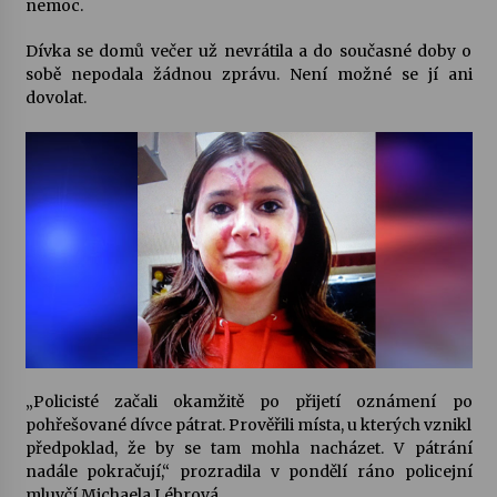
nemoc.
Votavžatský ploty
Dívka se domů večer už nevrátila a do současné doby o
23. 7. 2026
sobě nepodala žádnou zprávu. Není možné se jí ani
dovolat.
Letní koncerty ve Stromovce: Rufus Miller
22. 7. 2026
Vysočinka
17. 7. 2026
Ozvěny prázdnin
14. 7. 2026
„Policisté začali okamžitě po přijetí oznámení po
pohřešované dívce pátrat. Prověřili místa, u kterých vznikl
předpoklad, že by se tam mohla nacházet. V pátrání
Za kulturou kousek za Humpolec. V Želivě ožije
odkaz Josefa Čapka
nadále pokračují,“ prozradila v pondělí ráno policejní
13. 7. 2026
mluvčí Michaela Lébrová.