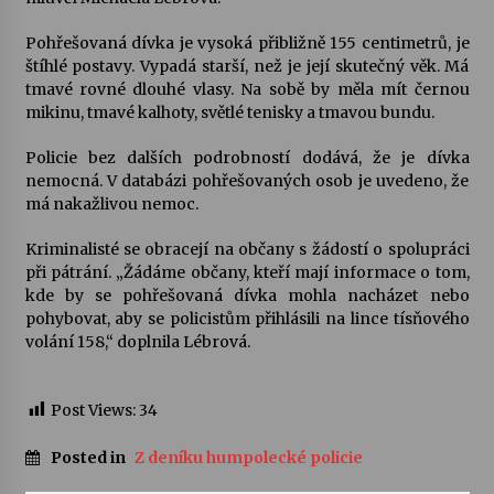
Pohřešovaná dívka je vysoká přibližně 155 centimetrů, je
Varhanní recitál Michala Novenka v Klášteře
štíhlé postavy. Vypadá starší, než je její skutečný věk. Má
Želiv
tmavé rovné dlouhé vlasy. Na sobě by měla mít černou
3. 7. 2026
mikinu, tmavé kalhoty, světlé tenisky a tmavou bundu.
Petr Adamec – Malovaný svět
Policie bez dalších podrobností dodává, že je dívka
30. 6. 2026
nemocná. V databázi pohřešovaných osob je uvedeno, že
má nakažlivou nemoc.
Kriminalisté se obracejí na občany s žádostí o spolupráci
při pátrání. „Žádáme občany, kteří mají informace o tom,
kde by se pohřešovaná dívka mohla nacházet nebo
pohybovat, aby se policistům přihlásili na lince tísňového
volání 158,“ doplnila Lébrová.
Post Views:
34
Posted in
Z deníku humpolecké policie