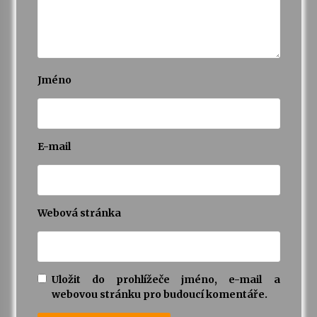
Jméno
E-mail
Webová stránka
Uložit do prohlížeče jméno, e-mail a
webovou stránku pro budoucí komentáře.