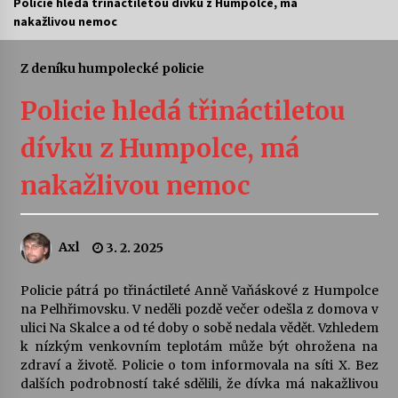
Policie hledá třináctiletou dívku z Humpolce, má
nakažlivou nemoc
Letní koncerty ve Stromovce: Ars Camerata a
Sukuba Ensemble
4. 8. 2026
Z deníku humpolecké policie
Policie hledá třináctiletou
Vernisáž výstavy Josefíny Duškové: Stávám se
kapkou
dívku z Humpolce, má
30. 7. 2026
nakažlivou nemoc
Veselí muzikanti
30. 7. 2026
Axl
3. 2. 2025
Pozvánka na integrační festival Quijotova
šedesátka: 28. 7.–1. 8. 2026
Policie pátrá po třináctileté Anně Vaňáskové z Humpolce
28. 7. 2026
na Pelhřimovsku. V neděli pozdě večer odešla z domova v
ulici Na Skalce a od té doby o sobě nedala vědět. Vzhledem
k nízkým venkovním teplotám může být ohrožena na
Letní koncerty ve Stromovce: Kolchoz a
zdraví a životě. Policie o tom informovala na síti X. Bez
Jenakaši
dalších podrobností také sdělili, že dívka má nakažlivou
28. 7. 2026