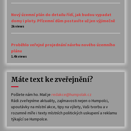
Nový územní plán do detailu řídí, jak budou vypadat
domy i ploty. Přízemní dům postavíte už jen výjimečně
2k views
Proběhlo veřejné projednání návrhu nového územního
plánu
1.4k views
Máte text ke zveřejnění?
Pošlete nám ho. Mail je
redakce@humpolak.cz
Rádi zveřejníme aktuality, zajímavosti nejen o Humpolci,
upoutávky na místní akce, tipy na výlety, Vaši tvorbu a v
rozumné míře i texty místních politických uskupení a reklamu
týkající se Humpolce.