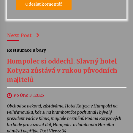
Next Post
Restaurace a bary
Humpolec si oddechl. Slavný hotel
Kotyza zůstává v rukou původních
majitelů
Po Úno 3 , 2025
Obchod se nekoná, zůstáváme. Hotel Kotyza v Humpolci na
Pelhřimovsku, kde si na bramboračce pochutnal i bývalý
prezident Václav Klaus, majitele nezmění. Rodina Kotyzových
ho bude provozovat dál, Humpolec o dominantu Horního
náměstí nepřijde. Post Views: 34