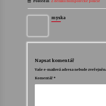
Posted in
Z deníku humpolecké policie
myska
Napsat komentář
Vaše e-mailová adresa nebude zveřejněn
Komentář
*