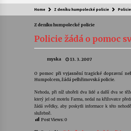
Home
Z deníku humpolecké policie
Polici
Kam za kulturou?
Z deníku humpolecké policie
Letní koncerty ve Stromovce: Ars
Camerata a Sukuba Ensemble
Policie žádá o pomoc 
4. 8. 2026
Pozvánka na integrační festival
myska
13. 3. 2007
Quijotova šedesátka: 28. 7.–1. 8.
2026
28. 7. 2026
O pomoc při vyjasnění tragické dopravní neh
Humpolcem, žádá pelhřimovská policie.
Letní koncerty ve Stromovce: Rufu
Miller
Nehoda, při níž uhořeli dva lidé a další dva se tě
22. 7. 2026
který jel od motelu Farma, nedal na křižovatce před
žádá svědky, aby poskytli informace k této nehodě 
Za kulturou kousek za Humpolec. 
služebně.
Želivě ožije odkaz Josefa Čapka
Post Views:
0
13. 7. 2026