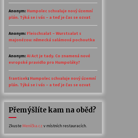
Anonym
:
Humpolec schvaluje nový územní
plán. Týká se i vás – a teď je čas se ozvat
Anonym
:
Fleischsalat – Wurstsalat s
majonézou: německá salámová pochoutka
Anonym
:
AI Act je tady. Co znamená nové
evropské pravidlo pro Humpoláky?
frantisek
:
Humpolec schvaluje nový územní
plán. Týká se i vás – a teď je čas se ozvat
Přemýšlíte kam na oběd?
Zkuste
Meníčka.cz
v místních restauracích.