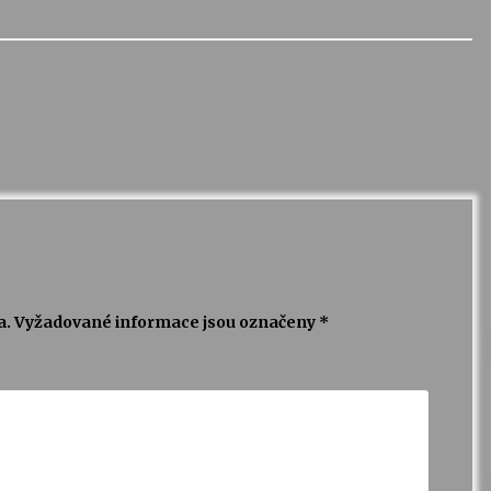
a.
Vyžadované informace jsou označeny
*