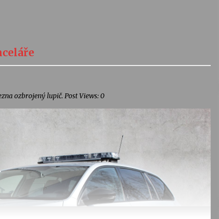
nceláře
zna ozbrojený lupič. Post Views: 0