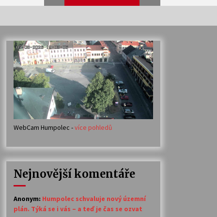
Veselí muzikanti
30. 7. 2026
Votavžatský ploty
23. 7. 2026
WebCam Humpolec -
více pohledů
Ozvěny prázdnin
14. 7. 2026
Nejnovější komentáře
Petr Adamec – Malovaný svět
30. 6. 2026
Anonym
:
Humpolec schvaluje nový územní
plán. Týká se i vás – a teď je čas se ozvat