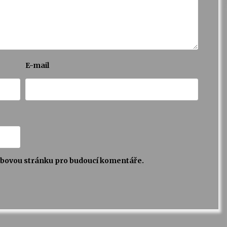
E-mail
webovou stránku pro budoucí komentáře.