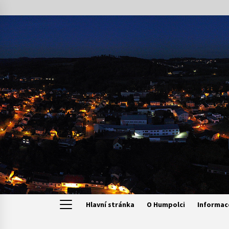
Skip
to
content
Hlavní stránka
O Humpolci
Informac