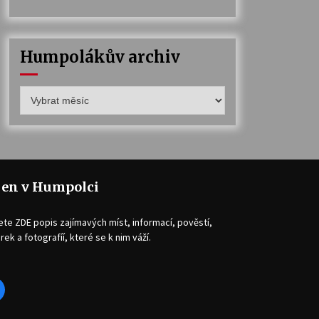
Humpolákův archiv
Humpolákův
archiv
jen v Humpolci
ete ZDE popis zajímavých míst, informací, pověstí,
rek a fotografíí, které se k nim váží.
acebook