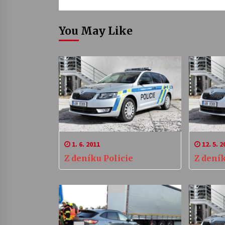
You May Like
1. 6. 2011
12. 5. 2
Z deníku Policie
Z deník