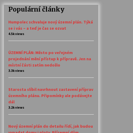
Populární články
Humpolec schvaluje nový územní plán. Týká
se i vás – a teď je čas se ozvat
4.5k views
ÚZEMNÍ PLÁN: Město po veřejném
projednání mění přístup k přípravě. Jen na
místní části zatím nedošlo
3.3k views
Starosta slíbil navrhnout zastavení příprav
územního plánu. Připomínky ale podávejte
dál
3.2k views
Nový územní plán do detailu řídí, jak budou
vypadat domy i ploty. Přízemní dům