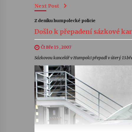
Next Post
Z deníku humpolecké policie
Došlo k přepadení sázkové ka
Čt Bře 15 , 2007
Sázkovou kancelář v Humpolci přepadl v úterý 13.bře