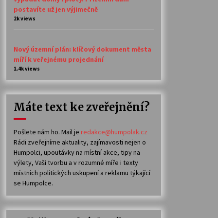
postavíte už jen výjimečně
2k views
Nový územní plán: klíčový dokument města
míří k veřejnému projednání
1.4k views
Máte text ke zveřejnění?
Pošlete nám ho. Mail je
redakce@humpolak.cz
Rádi zveřejníme aktuality, zajímavosti nejen o
Humpolci, upoutávky na místní akce, tipy na
výlety, Vaši tvorbu a v rozumné míře i texty
místních politických uskupení a reklamu týkající
se Humpolce.