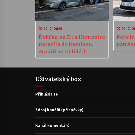
22. 7. 2026
29. 7. 2
Řidička na D1 u Humpolce
Policie
narazila do kamionu.
pátrán
Zranili se tři lidé, k
nehodě letěl vrtulník
Uživatelský box
Přihlásit se
Zdroj kanálů (příspěvky)
Kanál komentářů