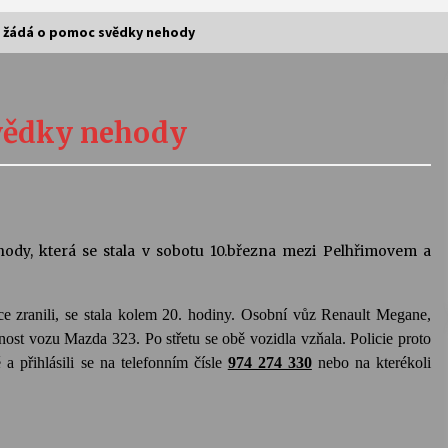
e žádá o pomoc svědky nehody
Vernisáž výstavy Josefíny Duškové:
Stávám se kapkou
svědky nehody
30. 7. 2026
Letní koncerty ve Stromovce:
Kolchoz a Jenakaši
28. 7. 2026
ody, která se stala v sobotu 10.března mezi Pelhřimovem a
s
Vysočinka
17. 7. 2026
žce zranili, se stala kolem 20. hodiny. Osobní vůz Renault Megane,
nost vozu Mazda 323. Po střetu se obě vozidla vzňala. Policie proto
a přihlásili se na telefonním čísle
974 274 330
nebo na kterékoli
V
Varhanní recitál Michala Novenka v
Klášteře Želiv
3. 7. 2026