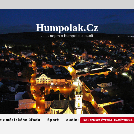
Humpolak.cz
. . . . . nejen o Humpolci a okolí
e z městského úřadu
Sport
audio:
SOUSEDSKÉ ČTENÍ-L. PAMĚTNICKÁ: 