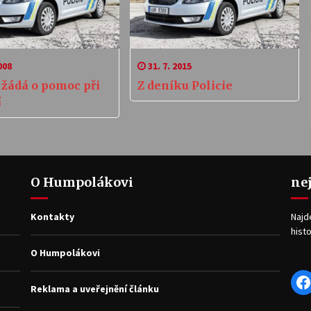
008
31. 7. 2015
 žádá o pomoc při
Z deníku Policie
í
O Humpolákovi
ne
Kontakty
Najd
histo
O Humpolákovi
F
Reklama a uveřejnění článku