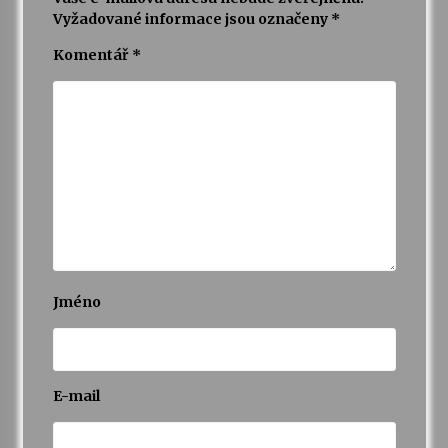
Vyžadované informace jsou označeny
*
Komentář
*
Jméno
E-mail