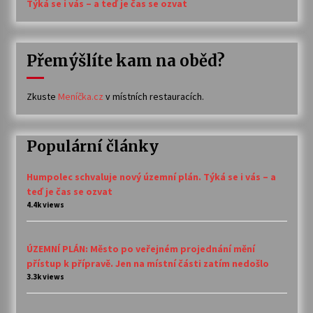
Týká se i vás – a teď je čas se ozvat
Přemýšlíte kam na oběd?
Zkuste
Meníčka.cz
v místních restauracích.
Populární články
Humpolec schvaluje nový územní plán. Týká se i vás – a
teď je čas se ozvat
4.4k views
ÚZEMNÍ PLÁN: Město po veřejném projednání mění
přístup k přípravě. Jen na místní části zatím nedošlo
3.3k views