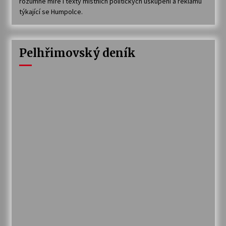
rozumné míře i texty místních politických uskupení a reklamu
týkající se Humpolce.
Pelhřimovský deník