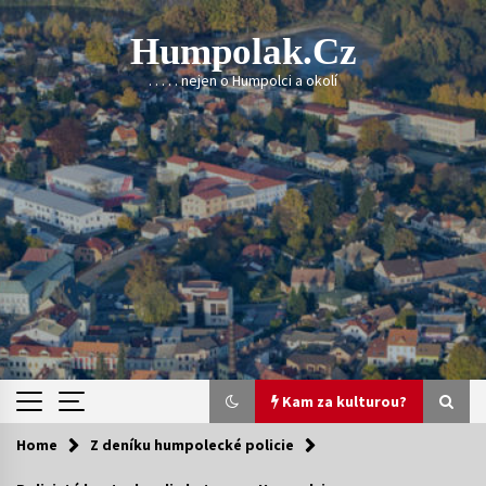
Skip
to
Humpolak.cz
content
. . . . . nejen o Humpolci a okolí
Kam za kulturou?
Home
Z deníku humpolecké policie
Kam za kulturou?