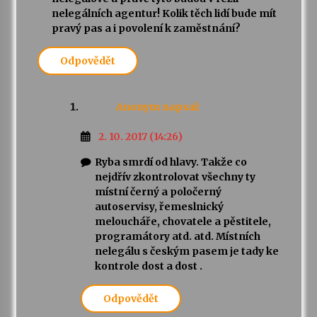
nelegálních agentur! Kolik těch lidí bude mít
pravý pas a i povolení k zaměstnání?
Odpovědět
Anonym
napsal:
2. 10. 2017 (14:26)
Ryba smrdí od hlavy. Takže co
nejdřív zkontrolovat všechny ty
místní černý a poločerný
autoservisy, řemeslnický
meloucháře, chovatele a pěstitele,
programátory atd. atd. Místních
nelegálu s českým pasem je tady ke
kontrole dost a dost .
Odpovědět