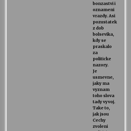
bonzastvi i
oznameni
vrazdy. Asi
pozustatek
z dob
bolsevika,
kdy se
praskalo
za
politicke
nazory.
Je
usmevne,
jaky ma
vyznam
toho slova
tady vyvoj.
Take to,
jak jsou
Cechy
zvoleni