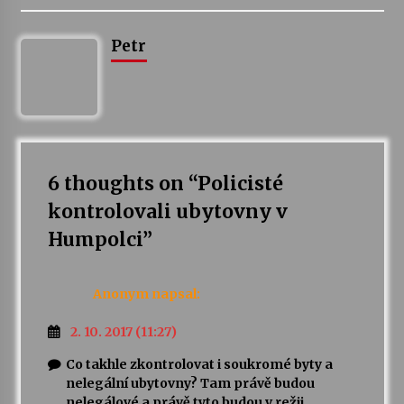
Petr
Varhanní recitál Michala Novenka v Klášteře
Želiv
3. 7. 2026
Petr Adamec – Malovaný svět
30. 6. 2026
6 thoughts on “
Policisté
kontrolovali ubytovny v
Humpolci
”
Anonym
napsal:
2. 10. 2017 (11:27)
Co takhle zkontrolovat i soukromé byty a
nelegální ubytovny? Tam právě budou
nelegálové a právě tyto budou v režii