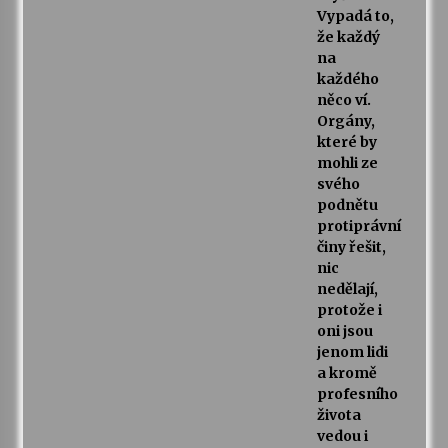
Vypadá to,
že každý
na
každého
něco ví.
Orgány,
které by
mohli ze
svého
podnětu
protiprávní
činy řešit,
nic
nedělají,
protože i
oni jsou
jenom lidi
a kromě
profesního
života
vedou i