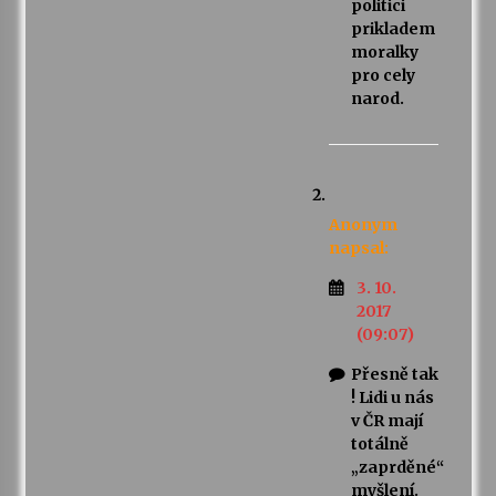
politici
prikladem
moralky
pro cely
narod.
Anonym
napsal:
3. 10.
2017
(09:07)
Přesně tak
! Lidi u nás
v ČR mají
totálně
„zaprděné“
myšlení.