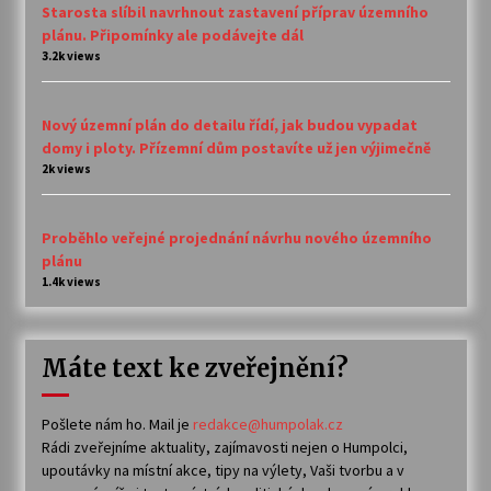
Starosta slíbil navrhnout zastavení příprav územního
plánu. Připomínky ale podávejte dál
3.2k views
Nový územní plán do detailu řídí, jak budou vypadat
domy i ploty. Přízemní dům postavíte už jen výjimečně
2k views
Proběhlo veřejné projednání návrhu nového územního
plánu
1.4k views
Máte text ke zveřejnění?
Pošlete nám ho. Mail je
redakce@humpolak.cz
Rádi zveřejníme aktuality, zajímavosti nejen o Humpolci,
upoutávky na místní akce, tipy na výlety, Vaši tvorbu a v