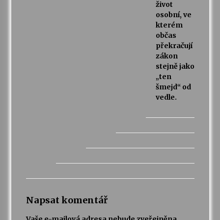
život
osobní, ve
kterém
občas
překračují
zákon
stejně jako
„ten
šmejd“ od
vedle.
Napsat komentář
Vaše e-mailová adresa nebude zveřejněna.