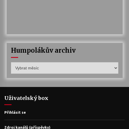
Humpolákův archiv
Humpolákův
archiv
Uživatelský box
Přihlásit se
Zdroj kanálů (příspěvky)