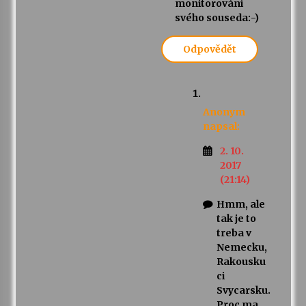
monitorování
svého souseda:-)
Odpovědět
Anonym
napsal:
2. 10.
2017
(21:14)
Hmm, ale
tak je to
treba v
Nemecku,
Rakousku
ci
Svycarsku.
Proc ma