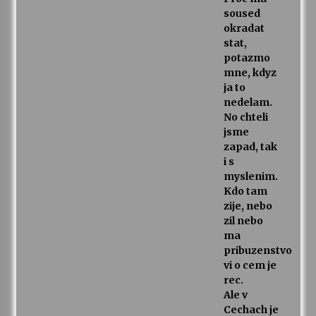
soused
okradat
stat,
potazmo
mne, kdyz
ja to
nedelam.
No chteli
jsme
zapad, tak
i s
myslenim.
Kdo tam
zije, nebo
zil nebo
ma
pribuzenstvo
vi o cem je
rec.
Ale v
Cechach je