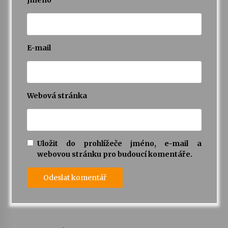
Jméno
E-mail
Webová stránka
Uložit do prohlížeče jméno, e-mail a
webovou stránku pro budoucí komentáře.