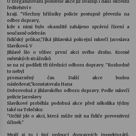
O zorganizování podobné akce již uvažují i další okresní
ředitelství v
Votavžatský ploty
kraji. "Všechny hříšníky policie postupně převezla na
23. 7. 2026
odbor dopravy,
kde s nimi bylo okamžitě zahájeno správní řízení a
současně odebrán
řidičský průkaz,"říká jihlavská policejní mluvčí Jaroslava
Letní koncerty ve Stromovce: Rufus Miller
Slavíková. V
22. 7. 2026
Jihlavě šlo o vůbec první akci svého druhu. Kromě
městských strážníků
se na ní podíleli tři úředníci odboru dopravy. "Rozhodně
Vysočinka
to nebyl
17. 7. 2026
promarněný čas. Další akce budou
následovat,"konstatovala Hana
Dobrovolná z jihlavského odboru dopravy. Podle mluvčí
Ozvěny prázdnin
policie Jaroslavy
14. 7. 2026
Slavíkové proběhla podobná akce před několika týdny
také na Telečsku:
"Určitě jde o akci, která může mít na řidiče preventivní
účinek."
Za kulturou kousek za Humpolec. V Želivě ožije
odkaz Josefa Čapka
Myslí si to i jiní vedoucí dopravních inspektorátů,
13. 7. 2026