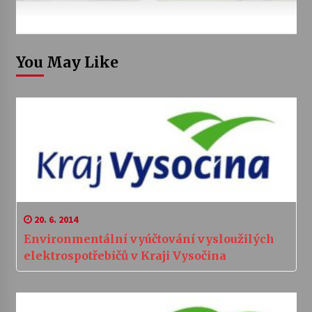
You May Like
20. 6. 2014
Environmentální vyúčtování vysloužilých
elektrospotřebičů v Kraji Vysočina