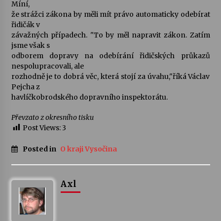
Míní,
že strážci zákona by měli mít právo automaticky odebírat
řidičák v
závažných případech. "To by měl napravit zákon. Zatím
jsme však s
odborem dopravy na odebírání řidičských průkazů
nespolupracovali, ale
rozhodně je to dobrá věc, která stojí za úvahu,"říká Václav
Pejcha z
havlíčkobrodského dopravního inspektorátu.
Převzato z okresního tisku
Post Views:
3
Posted in
O kraji Vysočina
Axl