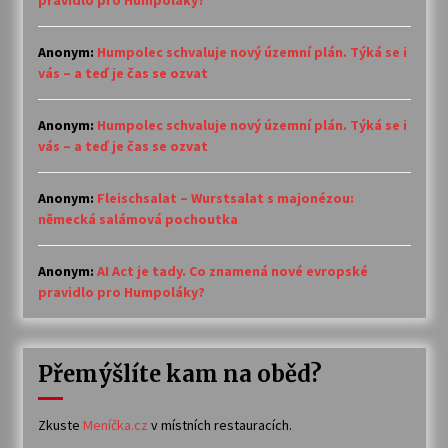
pravidlo pro Humpoláky?
Anonym
:
Humpolec schvaluje nový územní plán. Týká se i
vás – a teď je čas se ozvat
Anonym
:
Humpolec schvaluje nový územní plán. Týká se i
vás – a teď je čas se ozvat
Anonym
:
Fleischsalat – Wurstsalat s majonézou:
německá salámová pochoutka
Anonym
:
AI Act je tady. Co znamená nové evropské
pravidlo pro Humpoláky?
Přemýšlíte kam na oběd?
Zkuste
Meníčka.cz
v místních restauracích.