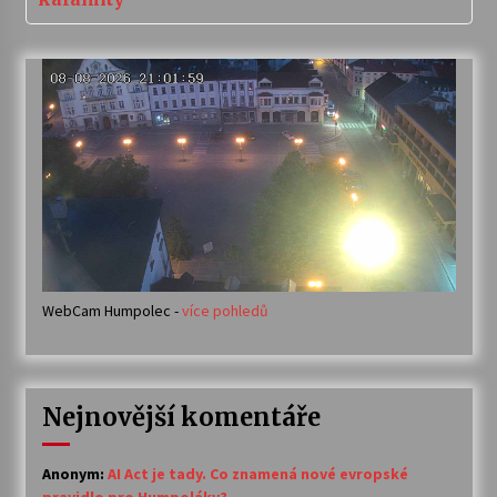
WebCam Humpolec -
více pohledů
Nejnovější komentáře
Anonym
:
AI Act je tady. Co znamená nové evropské