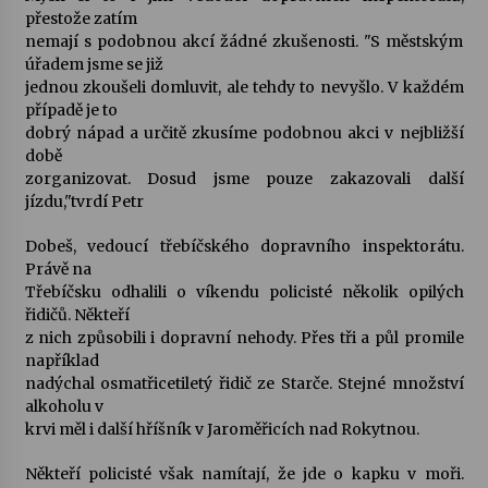
přestože zatím
nemají s podobnou akcí žádné zkušenosti. "S městským
Varhanní recitál Michala Novenka v Klášteře
úřadem jsme se již
Želiv
jednou zkoušeli domluvit, ale tehdy to nevyšlo. V každém
3. 7. 2026
případě je to
dobrý nápad a určitě zkusíme podobnou akci v nejbližší
Petr Adamec – Malovaný svět
době
30. 6. 2026
zorganizovat. Dosud jsme pouze zakazovali další
jízdu,"tvrdí Petr
Dobeš, vedoucí třebíčského dopravního inspektorátu.
Právě na
Třebíčsku odhalili o víkendu policisté několik opilých
řidičů. Někteří
z nich způsobili i dopravní nehody. Přes tři a půl promile
například
nadýchal osmatřicetiletý řidič ze Starče. Stejné množství
alkoholu v
krvi měl i další hříšník v Jaroměřicích nad Rokytnou.
Někteří policisté však namítají, že jde o kapku v moři.