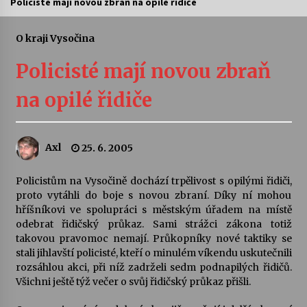
Policisté mají novou zbraň na opilé řidiče
Letní koncerty ve Stromovce: Ars Camerata a
Sukuba Ensemble
O kraji Vysočina
4. 8. 2026
Policisté mají novou zbraň
Vernisáž výstavy Josefíny Duškové: Stávám se
na opilé řidiče
kapkou
30. 7. 2026
Axl
25. 6. 2005
Veselí muzikanti
30. 7. 2026
Policistům na Vysočině dochází trpělivost s opilými řidiči,
proto vytáhli do boje s novou zbraní. Díky ní mohou
hříšníkovi ve spolupráci s městským úřadem na místě
Pozvánka na integrační festival Quijotova
šedesátka: 28. 7.–1. 8. 2026
odebrat řidičský průkaz. Sami strážci zákona totiž
28. 7. 2026
takovou pravomoc nemají. Průkopníky nové taktiky se
stali jihlavští policisté, kteří o minulém víkendu uskutečnili
rozsáhlou akci, při níž zadrželi sedm podnapilých řidičů.
Letní koncerty ve Stromovce: Kolchoz a
Všichni ještě týž večer o svůj řidičský průkaz přišli.
Jenakaši
28. 7. 2026