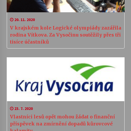
20. 11. 2020
V krajském kole Logické olympiády zazářila
rodina Vítkova. Za Vysočinu soutěžily přes tři
tisíce účastníků
23. 7. 2020
Vlastníci lesů opět mohou žádat o finanční
příspěvek na zmírnění dopadů kůrovcové
kalamity