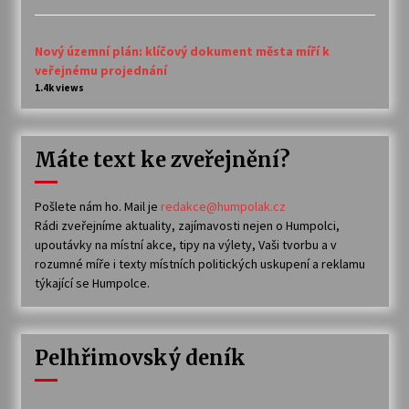
Nový územní plán: klíčový dokument města míří k
veřejnému projednání
1.4k views
Máte text ke zveřejnění?
Pošlete nám ho. Mail je
redakce@humpolak.cz
Rádi zveřejníme aktuality, zajímavosti nejen o Humpolci,
upoutávky na místní akce, tipy na výlety, Vaši tvorbu a v
rozumné míře i texty místních politických uskupení a reklamu
týkající se Humpolce.
Pelhřimovský deník