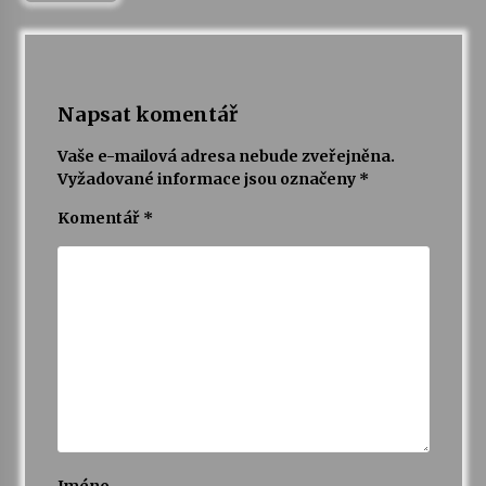
Napsat komentář
Vaše e-mailová adresa nebude zveřejněna.
Vyžadované informace jsou označeny
*
Komentář
*