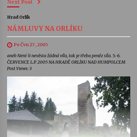
Next Post
Hrad Orlík
NÁMLUVY NA ORLÍKU
Po Čvn 27 , 2005
aneb Není-li nevěsta žádná víla, tak je třeba peněz síla. 5.-6.
ČERVENCE L.P. 2005 NA HRADĚ ORLÍKU NAD HUMPOLCEM
Post Views: 3