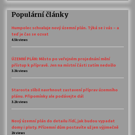
Populární články
Humpolec schvaluje nový územní plán. Týká se i vás – a
teď je čas se ozvat
4.5k views
ÚZEMNÍ PLÁN: Město po veřejném projednání mění
přístup k přípravě. Jen na místní části zatím nedošlo
3.3k views
Starosta slíbil navrhnout zastavení příprav územního
plánu. Připomínky ale podávejte dál
3.2k views
Nový územní plán do detailu řídí, jak budou vypadat
domy i ploty. Přízemní dům postavíte už jen výjimečně
2k views