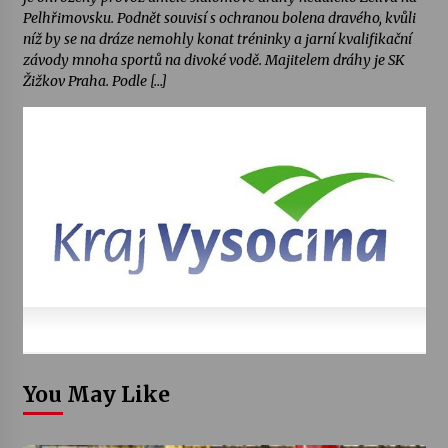
Pelhřimovsku. Podnět souvisí s ochranou bolena dravého, kvůli
níž by se na dráze nemohly konat tréninky a jarní kvalifikační
závody mnoha sportů na divoké vodě. Majitelem dráhy je SK
Žižkov Praha. Podle […]
You May Like