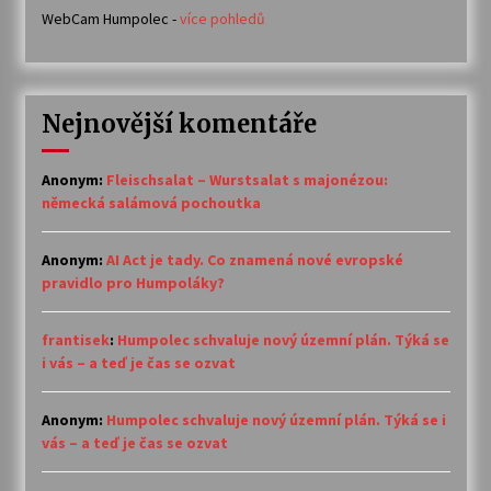
WebCam Humpolec -
více pohledů
Nejnovější komentáře
Anonym
:
Fleischsalat – Wurstsalat s majonézou:
německá salámová pochoutka
Anonym
:
AI Act je tady. Co znamená nové evropské
pravidlo pro Humpoláky?
frantisek
:
Humpolec schvaluje nový územní plán. Týká se
i vás – a teď je čas se ozvat
Anonym
:
Humpolec schvaluje nový územní plán. Týká se i
vás – a teď je čas se ozvat