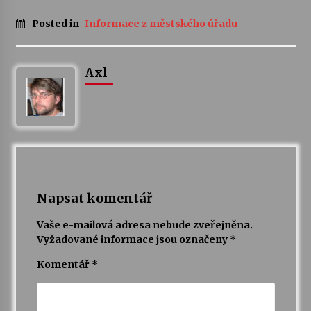
Posted in
Informace z městského úřadu
Varhanní recitál Michala Novenka v Klášteře
Želiv
3. 7. 2026
Axl
Petr Adamec – Malovaný svět
30. 6. 2026
Napsat komentář
Vaše e-mailová adresa nebude zveřejněna.
Vyžadované informace jsou označeny
*
Komentář
*