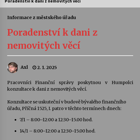
Poradenství k dani z nemovitých věcí
Letní koncerty ve Stromovce: Ars Camerata a
Sukuba Ensemble
Informace z městského úřadu
4. 8. 2026
Poradenství k dani z
Vernisáž výstavy Josefíny Duškové: Stávám se
nemovitých věcí
kapkou
30. 7. 2026
Axl
2. 1. 2025
Veselí muzikanti
30. 7. 2026
Pracovníci Finanční správy poskytnou v Humpolci
konzultace k dani z nemovitých věcí.
Pozvánka na integrační festival Quijotova
šedesátka: 28. 7.–1. 8. 2026
Konzultace se uskuteční v budově bývalého finančního
28. 7. 2026
úřadu, Příčná 1525, I. patro v těchto termínech dnech:
7/1 – 8:00–12:00 a 12:30–15.00 hod.
Letní koncerty ve Stromovce: Kolchoz a
Jenakaši
14/1 – 8:00–12:00 a 12:30–15.00 hod.
28. 7. 2026