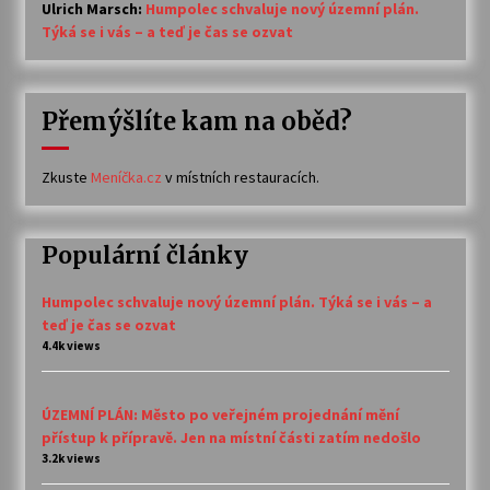
Ulrich Marsch
:
Humpolec schvaluje nový územní plán.
Týká se i vás – a teď je čas se ozvat
Přemýšlíte kam na oběd?
Zkuste
Meníčka.cz
v místních restauracích.
Populární články
Humpolec schvaluje nový územní plán. Týká se i vás – a
teď je čas se ozvat
4.4k views
ÚZEMNÍ PLÁN: Město po veřejném projednání mění
přístup k přípravě. Jen na místní části zatím nedošlo
3.2k views