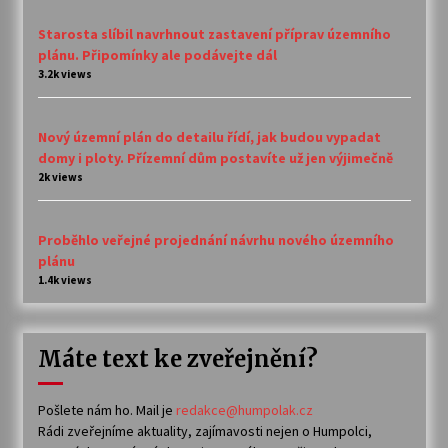
Starosta slíbil navrhnout zastavení příprav územního
plánu. Připomínky ale podávejte dál
3.2k views
Nový územní plán do detailu řídí, jak budou vypadat
domy i ploty. Přízemní dům postavíte už jen výjimečně
2k views
Proběhlo veřejné projednání návrhu nového územního
plánu
1.4k views
Máte text ke zveřejnění?
Pošlete nám ho. Mail je
redakce@humpolak.cz
Rádi zveřejníme aktuality, zajímavosti nejen o Humpolci,