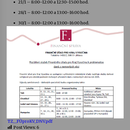
21/1 – 8:00–12:00 a 12:30–15.00 hod.
28/1 – 8:00–12:00 a 13:00–16:00 hod.
Votavžatský ploty
23. 7. 2026
30/1 – 8:00–12:00 a 13:00–16:00 hod.
Letní koncerty ve Stromovce: Rufus Miller
22. 7. 2026
Vysočinka
17. 7. 2026
Ozvěny prázdnin
14. 7. 2026
Za kulturou kousek za Humpolec. V Želivě ožije
TZ__FÚproKV_DNV.pdf
odkaz Josefa Čapka
Post Views:
6
13. 7. 2026