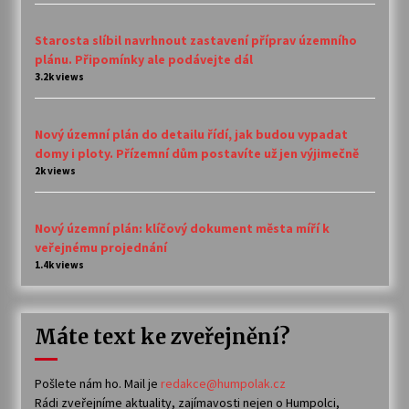
Starosta slíbil navrhnout zastavení příprav územního
plánu. Připomínky ale podávejte dál
3.2k views
Nový územní plán do detailu řídí, jak budou vypadat
domy i ploty. Přízemní dům postavíte už jen výjimečně
2k views
Nový územní plán: klíčový dokument města míří k
veřejnému projednání
1.4k views
Máte text ke zveřejnění?
Pošlete nám ho. Mail je
redakce@humpolak.cz
Rádi zveřejníme aktuality, zajímavosti nejen o Humpolci,