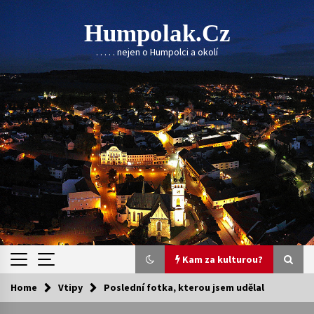
Skip
to
Humpolak.cz
content
. . . . . nejen o Humpolci a okolí
Kam za kulturou?
Home
Vtipy
Poslední fotka, kterou jsem udělal
Kam za kulturou?