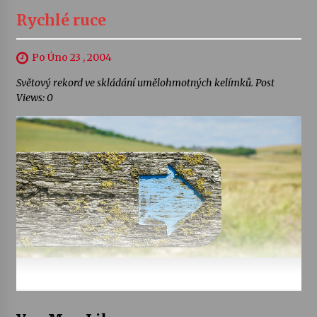
Rychlé ruce
Po Úno 23 , 2004
Světový rekord ve skládání umělohmotných kelímků. Post
Views: 0