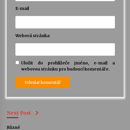
E-mail
Webová stránka
Uložit do prohlížeče jméno, e-mail a
webovou stránku pro budoucí komentáře.
Next Post
Různé