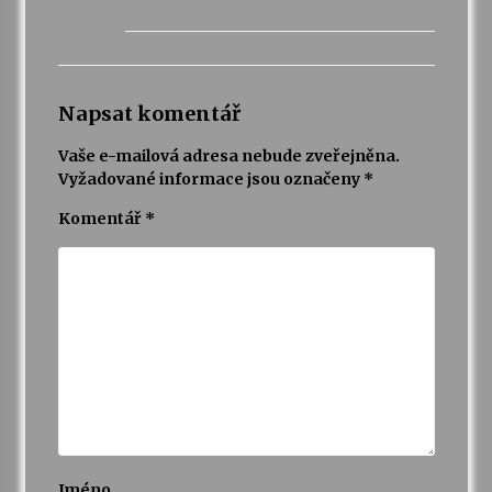
Napsat komentář
Vaše e-mailová adresa nebude zveřejněna.
Vyžadované informace jsou označeny
*
Komentář
*
Jméno