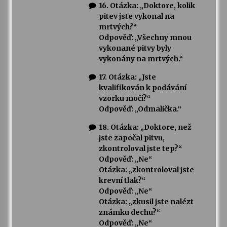
16. Otázka: „Doktore, kolik
pitev jste vykonal na
mrtvých?“
Odpověď: „Všechny mnou
vykonané pitvy byly
vykonány na mrtvých.“
17. Otázka: „Jste
kvalifikován k podávání
vzorku moči?“
Odpověď: „Odmalička.“
18. Otázka: „Doktore, než
jste započal pitvu,
zkontroloval jste tep?“
Odpověď: „Ne“
Otázka: „zkontroloval jste
krevní tlak?“
Odpověď: „Ne“
Otázka: „zkusil jste nalézt
známku dechu?“
Odpověď: „Ne“