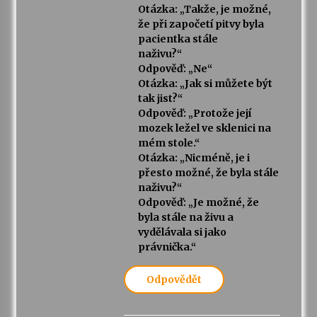
Otázka: „Takže, je možné,
že při započetí pitvy byla
pacientka stále
naživu?“
Odpověď: „Ne“
Otázka: „Jak si můžete být
tak jist?“
Odpověď: „Protože její
mozek ležel ve sklenici na
mém stole.“
Otázka: „Nicméně, je i
přesto možné, že byla stále
naživu?“
Odpověď: „Je možné, že
byla stále na živu a
vydělávala si jako
právnička.“
Odpovědět