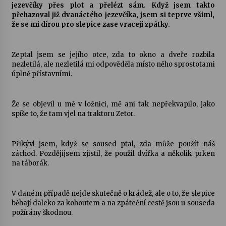
jezevčíky přes plot a přelézt sám. Když jsem takto
přehazoval již dvanáctého jezevčíka, jsem si teprve všiml,
že se mi dírou pro slepice zase vracejí zpátky.
Zeptal jsem se jejího otce, zda to okno a dveře rozbila
nezletilá, ale nezletilá mi odpověděla místo něho sprostotami
úplně přístavními.
Že se objevil u mě v ložnici, mě ani tak nepřekvapilo, jako
spíše to, že tam vjel na traktoru Zetor.
Přikývl jsem, když se soused ptal, zda může použít náš
záchod. Pozdějijsem zjistil, že použil dvířka a několik prken
na táborák.
V daném případě nejde skutečně o krádež, ale o to, že slepice
běhají daleko za kohoutem a na zpáteční cestě jsou u souseda
požírány škodnou.