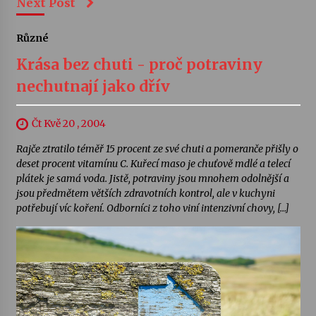
Next Post
Různé
Krása bez chuti - proč potraviny
nechutnají jako dřív
Čt Kvě 20 , 2004
Rajče ztratilo téměř 15 procent ze své chuti a pomeranče přišly o
deset procent vitamínu C. Kuřecí maso je chuťově mdlé a telecí
plátek je samá voda. Jistě, potraviny jsou mnohem odolnější a
jsou předmětem větších zdravotních kontrol, ale v kuchyni
potřebují víc koření. Odborníci z toho viní intenzivní chovy, […]