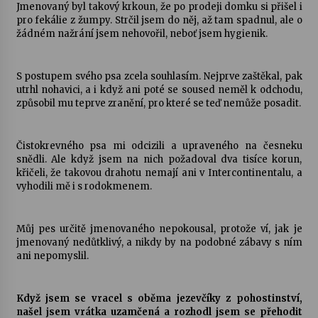
Jmenovaný byl takový krkoun, že po prodeji domku si přišel i
pro fekálie z žumpy. Strčil jsem do něj, až tam spadnul, ale o
žádném nažrání jsem nehovořil, neboť jsem hygienik.
S postupem svého psa zcela souhlasím. Nejprve zaštěkal, pak
utrhl nohavici, a i když ani poté se soused neměl k odchodu,
způsobil mu teprve zranění, pro které se teď nemůže posadit.
Čistokrevného psa mi odcizili a upraveného na česneku
snědli. Ale když jsem na nich požadoval dva tisíce korun,
křičeli, že takovou drahotu nemají ani v Intercontinentalu, a
vyhodili mě i s rodokmenem.
Můj pes určitě jmenovaného nepokousal, protože ví, jak je
jmenovaný nedůtklivý, a nikdy by na podobné zábavy s ním
ani nepomyslil.
Když jsem se vracel s oběma jezevčíky z pohostinství,
našel jsem vrátka uzamčená a rozhodl jsem se přehodit