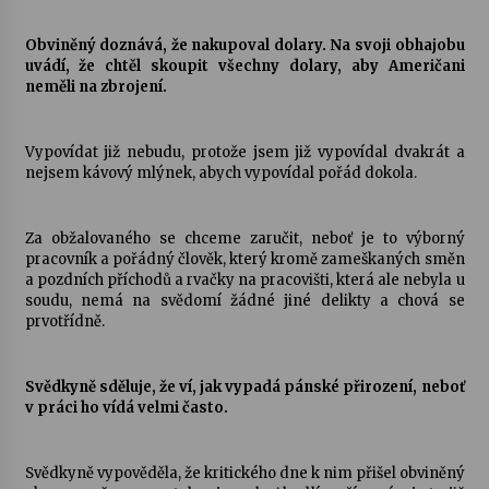
Obviněný doznává, že nakupoval dolary. Na svoji obhajobu
uvádí, že chtěl skoupit všechny dolary, aby Američani
neměli na zbrojení.
Vypovídat již nebudu, protože jsem již vypovídal dvakrát a
nejsem kávový mlýnek, abych vypovídal pořád dokola.
Za obžalovaného se chceme zaručit, neboť je to výborný
pracovník a pořádný člověk, který kromě zameškaných směn
a pozdních příchodů a rvačky na pracovišti, která ale nebyla u
soudu, nemá na svědomí žádné jiné delikty a chová se
prvotřídně.
Svědkyně sděluje, že ví, jak vypadá pánské přirození, neboť
v práci ho vídá velmi často.
Svědkyně vypověděla, že kritického dne k nim přišel obviněný