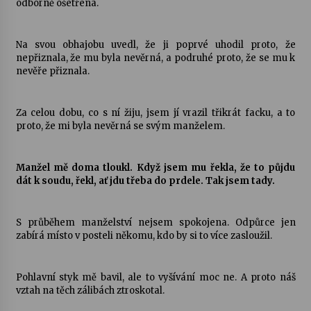
odborně ošetřena.
Na svou obhajobu uvedl, že ji poprvé uhodil proto, že
nepřiznala, že mu byla nevěrná, a podruhé proto, že se mu k
nevěře přiznala.
Za celou dobu, co s ní žiju, jsem jí vrazil třikrát facku, a to
proto, že mi byla nevěrná se svým manželem.
Manžel mě doma tloukl. Když jsem mu řekla, že to půjdu
dát k soudu, řekl, ať jdu třeba do prdele. Tak jsem tady.
S průběhem manželství nejsem spokojena. Odpůrce jen
zabírá místo v posteli někomu, kdo by si to více zasloužil.
Pohlavní styk mě bavil, ale to vyšívání moc ne. A proto náš
vztah na těch zálibách ztroskotal.