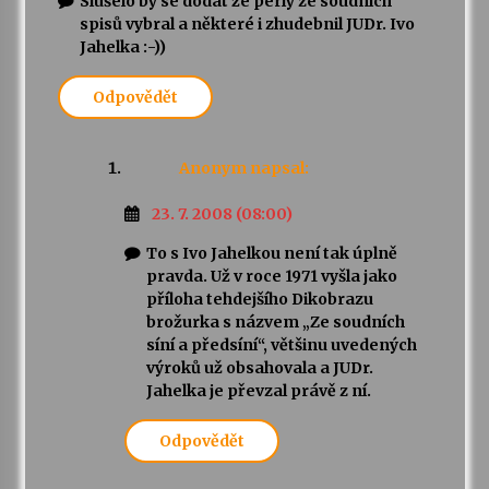
Slušelo by se dodat že perly ze soudních
spisů vybral a některé i zhudebnil JUDr. Ivo
Jahelka :-))
Odpovědět
Anonym
napsal:
23. 7. 2008 (08:00)
To s Ivo Jahelkou není tak úplně
pravda. Už v roce 1971 vyšla jako
příloha tehdejšího Dikobrazu
brožurka s názvem „Ze soudních
síní a předsíní“, většinu uvedených
výroků už obsahovala a JUDr.
Jahelka je převzal právě z ní.
Odpovědět