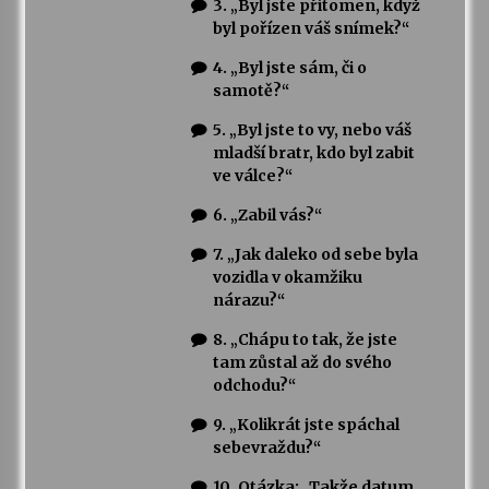
3. „Byl jste přítomen, když
byl pořízen váš snímek?“
4. „Byl jste sám, či o
samotě?“
5. „Byl jste to vy, nebo váš
mladší bratr, kdo byl zabit
ve válce?“
6. „Zabil vás?“
7. „Jak daleko od sebe byla
vozidla v okamžiku
nárazu?“
8. „Chápu to tak, že jste
tam zůstal až do svého
odchodu?“
9. „Kolikrát jste spáchal
sebevraždu?“
10. Otázka: „Takže datum