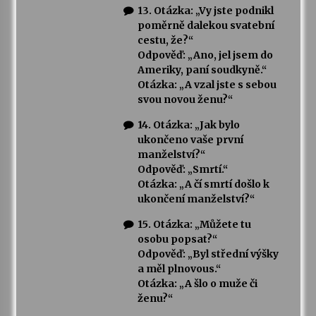
13. Otázka: „Vy jste podnikl
poměrně dalekou svatební
cestu, že?“
Odpověď: „Ano, jel jsem do
Ameriky, paní soudkyně.“
Otázka: „A vzal jste s sebou
svou novou ženu?“
14. Otázka: „Jak bylo
ukončeno vaše první
manželství?“
Odpověď: „Smrtí.“
Otázka: „A čí smrtí došlo k
ukončení manželství?“
15. Otázka: „Můžete tu
osobu popsat?“
Odpověď: „Byl střední výšky
a měl plnovous.“
Otázka: „A šlo o muže či
ženu?“