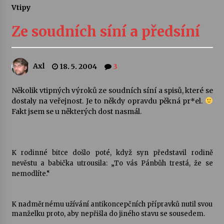
Vtipy
Divadélka pro děti: Kašpárek v dračí jeskyni
Ze soudních síní a předsíní
10. 8. 2026
Letní koncerty ve Stromovce: Ars Camerata a
Axl
18. 5. 2004
3
Sukuba Ensemble
4. 8. 2026
Několik vtipných výroků ze soudních síní a spisů, které se
dostaly na veřejnost. Je to někdy opravdu pěkná pr*el.
Vernisáž výstavy Josefíny Duškové: Stávám se
Fakt jsem se u některých dost nasmál.
kapkou
30. 7. 2026
K rodinné bitce došlo poté, když syn představil rodině
Veselí muzikanti
nevěstu a babička utrousila: „To vás Pánbůh trestá, že se
30. 7. 2026
nemodlíte.“
Pozvánka na integrační festival Quijotova
K nadměrnému užívání antikoncepčních přípravků nutil svou
šedesátka: 28. 7.–1. 8. 2026
manželku proto, aby nepřišla do jiného stavu se sousedem.
28. 7. 2026