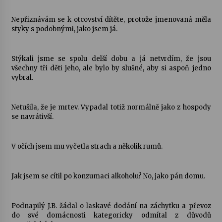
Nepřiznávám se k otcovství dítěte, protože jmenovaná měla
Letní koncerty ve Stromovce: Kolchoz a
styky s podobnými, jako jsem já.
Jenakaši
28. 7. 2026
Stýkali jsme se spolu delší dobu a já netvrdím, že jsou
Votavžatský ploty
všechny tři děti jeho, ale bylo by slušné, aby si aspoň jedno
23. 7. 2026
vybral.
Netušila, že je mrtev. Vypadal totiž normálně jako z hospody
Letní koncerty ve Stromovce: Rufus Miller
se navrátivší.
22. 7. 2026
V očích jsem mu vyčetla strach a několik rumů.
Vysočinka
17. 7. 2026
Jak jsem se cítil po konzumaci alkoholu? No, jako pán domu.
Ozvěny prázdnin
Podnapilý J.B. žádal o laskavé dodání na záchytku a převoz
14. 7. 2026
do své domácnosti kategoricky odmítal z důvodů