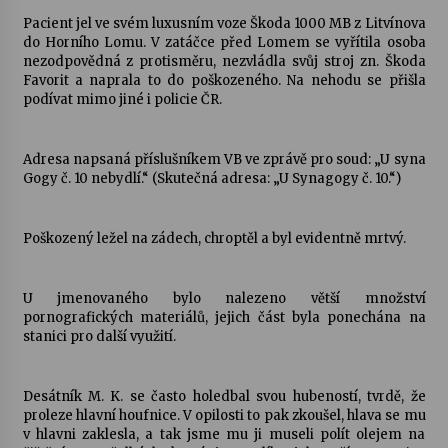
Pacient jel ve svém luxusním voze Škoda 1000 MB z Litvínova
do Horního Lomu. V zatáčce před Lomem se vyřítila osoba
nezodpovědná z protisměru, nezvládla svůj stroj zn. Škoda
Favorit a naprala to do poškozeného. Na nehodu se přišla
podívat mimo jiné i policie ČR.
Adresa napsaná příslušníkem VB ve zprávě pro soud: „U syna
Gogy č. 10 nebydlí.“ (Skutečná adresa: „U Synagogy č. 10.“)
Poškozený ležel na zádech, chroptěl a byl evidentně mrtvý.
U jmenovaného bylo nalezeno větší množství
pornografických materiálů, jejich část byla ponechána na
stanici pro další využití.
Desátník M. K. se často holedbal svou hubeností, tvrdě, že
proleze hlavní houfnice. V opilosti to pak zkoušel, hlava se mu
v hlavni zaklesla, a tak jsme mu ji museli polít olejem na