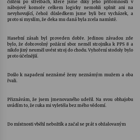
čištění po střelbách, které jsme díky jeho přítomnosti v
nábojové komoře celkem logicky nemohli splnit ani na
nevyhovující, čehož důsledkem jsme byli bez vycházek, a
proto si myslím, že deka mu daná byla zcela namístě.
Hasební zásah byl proveden dobře. Jedinou závadou zde
bylo, že dobrovolný požární sbor neměl strojníka k PPS 8 a
nikdo jiný neuměl uvést stroj do chodu. Vyhoření stodoly bylo
proto účelnější.
Došlo k napadení neznámé ženy neznámým mužem a oba
řvali.
Přiznávám, že jsem jmenovaného udeřil. Na svou obhajobu
uvádím to, že ruka mi vyletěla bez mého vědomí.
Do místnosti vběhl nebožtík a začal se prát s obžalovaným