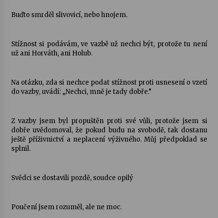
Buďto smrděl slivovicí, nebo hnojem.
Stížnost si podávám, ve vazbě už nechci být, protože tu není
už ani Horváth, ani Holub.
Na otázku, zda si nechce podat stížnost proti usnesení o vzetí
do vazby, uvádí: „Nechci, mně je tady dobře.“
Z vazby jsem byl propuštěn proti své vůli, protože jsem si
dobře uvědomoval, že pokud budu na svobodě, tak dostanu
ještě příživnictví a neplacení výživného. Můj předpoklad se
splnil.
Svědci se dostavili pozdě, soudce opilý
Poučení jsem rozuměl, ale ne moc.