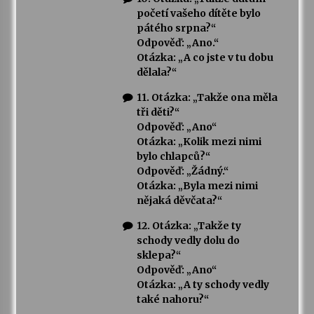
početí vašeho dítěte bylo
pátého srpna?“
Odpověď: „Ano.“
Otázka: „A co jste v tu dobu
dělala?“
11. Otázka: „Takže ona měla
tři děti?“
Odpověď: „Ano“
Otázka: „Kolik mezi nimi
bylo chlapců?“
Odpověď: „Žádný.“
Otázka: „Byla mezi nimi
nějaká děvčata?“
12. Otázka: „Takže ty
schody vedly dolu do
sklepa?“
Odpověď: „Ano“
Otázka: „A ty schody vedly
také nahoru?“