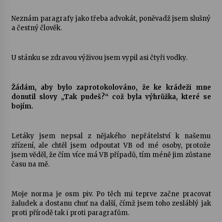
Neznám paragrafy jako třeba advokát, poněvadž jsem slušný
a čestný člověk.
U stánku se zdravou výživou jsem vypil asi čtyři vodky.
Žádám, aby bylo zaprotokolováno, že ke krádeži mne
donutil slovy „Tak pudeš?“ což byla výhrůžka, které se
bojím.
Letáky jsem nepsal z nějakého nepřátelství k našemu
zřízení, ale chtěl jsem odpoutat VB od mé osoby, protože
jsem věděl, že čím více má VB případů, tím méně jim zůstane
času na mě.
Moje norma je osm piv. Po těch mi teprve začne pracovat
žaludek a dostanu chuť na další, čímž jsem toho zesláblý jak
proti přírodě tak i proti paragrafům.