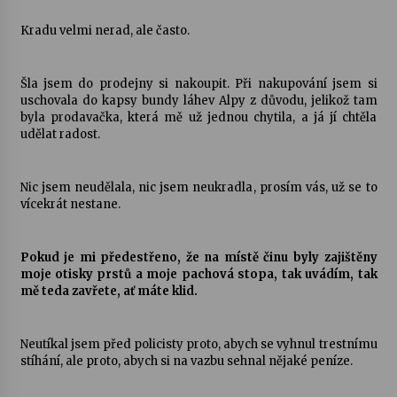
Kradu velmi nerad, ale často.
Šla jsem do prodejny si nakoupit. Při nakupování jsem si
uschovala do kapsy bundy láhev Alpy z důvodu, jelikož tam
byla prodavačka, která mě už jednou chytila, a já jí chtěla
udělat radost.
Nic jsem neudělala, nic jsem neukradla, prosím vás, už se to
vícekrát nestane.
Pokud je mi předestřeno, že na místě činu byly zajištěny
moje otisky prstů a moje pachová stopa, tak uvádím, tak
mě teda zavřete, ať máte klid.
Neutíkal jsem před policisty proto, abych se vyhnul trestnímu
stíhání, ale proto, abych si na vazbu sehnal nějaké peníze.