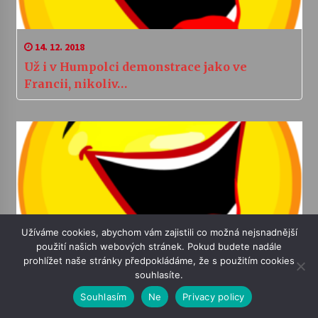
14. 12. 2018
Už i v Humpolci demonstrace jako ve
Francii, nikoliv…
Užíváme cookies, abychom vám zajistili co možná nejsnadnější
21. 4. 2006
použití našich webových stránek. Pokud budete nadále
prohlížet naše stránky předpokládáme, že s použitím cookies
Na dálnici u Humpolce straší!
souhlasíte.
Souhlasím
Ne
Privacy policy