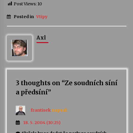
Post Views:
10
Posted in
Vtipy
Axl
3 thoughts on “
Ze soudních síní
a předsíní
”
frantisek
napsal:
18. 5. 2004 (10:25)