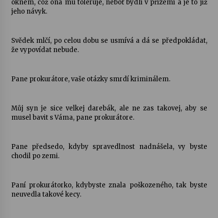
oknem, což ona mu toleruje, neboť bydlí v přízemí a je to již
jeho návyk.
Svědek mlčí, po celou dobu se usmívá a dá se předpokládat,
že vypovídat nebude.
Pane prokurátore, vaše otázky smrdí kriminálem.
Můj syn je sice velkej darebák, ale ne zas takovej, aby se
musel bavit s Váma, pane prokurátore.
Pane předsedo, kdyby spravedlnost nadnášela, vy byste
chodil po zemi.
Paní prokurátorko, kdybyste znala poškozeného, tak byste
neuvedla takové kecy.