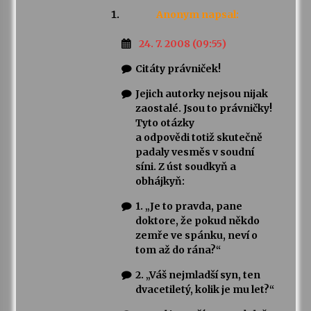
Anonym
napsal:
24. 7. 2008 (09:55)
Citáty právniček!
Jejich autorky nejsou nijak
zaostalé. Jsou to právničky!
Tyto otázky
a odpovědi totiž skutečně
padaly vesměs v soudní
síni. Z úst soudkyň a
obhájkyň:
1. „Je to pravda, pane
doktore, že pokud někdo
zemře ve spánku, neví o
tom až do rána?“
2. „Váš nejmladší syn, ten
dvacetiletý, kolik je mu let?“