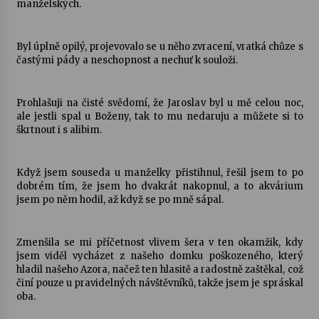
manželských.
Za kulturou kousek za Humpolec. V Želivě ožije
Byl úplně opilý, projevovalo se u něho zvracení, vratká chůze s
odkaz Josefa Čapka
častými pády a neschopnost a nechuť k souloži.
13. 7. 2026
Varhanní recitál Michala Novenka v Klášteře
Prohlašuji na čisté svědomí, že Jaroslav byl u mě celou noc,
Želiv
ale jestli spal u Boženy, tak to mu nedaruju a můžete si to
3. 7. 2026
škrtnout i s alibim.
Když jsem souseda u manželky přistihnul, řešil jsem to po
dobrém tím, že jsem ho dvakrát nakopnul, a to akvárium
jsem po něm hodil, až když se po mně sápal.
Zmenšila se mi příčetnost vlivem šera v ten okamžik, kdy
jsem viděl vycházet z našeho domku poškozeného, který
hladil našeho Azora, načež ten hlasitě a radostně zaštěkal, což
činí pouze u pravidelných návštěvníků, takže jsem je spráskal
oba.