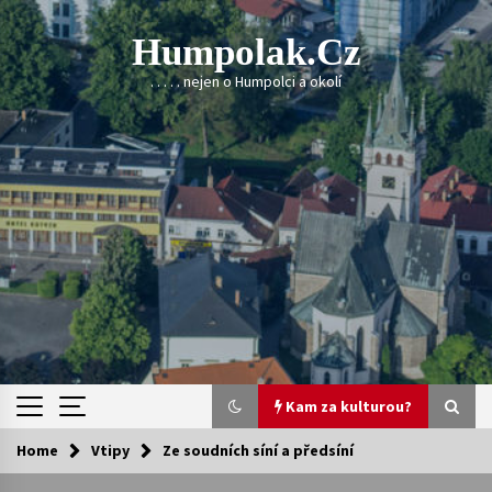
Skip
to
Humpolak.cz
content
. . . . . nejen o Humpolci a okolí
Kam za kulturou?
Home
Vtipy
Ze soudních síní a předsíní
Kam za kulturou?