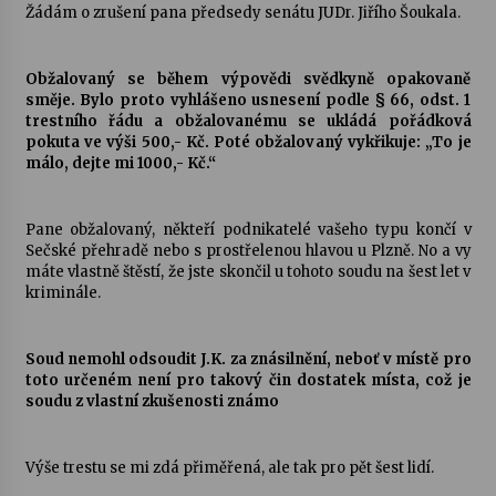
Žádám o zrušení pana předsedy senátu JUDr. Jiřího Šoukala.
Obžalovaný se během výpovědi svědkyně opakovaně
směje. Bylo proto vyhlášeno usnesení podle § 66, odst. 1
trestního řádu a obžalovanému se ukládá pořádková
pokuta ve výši 500,- Kč. Poté obžalovaný vykřikuje: „To je
málo, dejte mi 1000,- Kč.“
Pane obžalovaný, někteří podnikatelé vašeho typu končí v
Sečské přehradě nebo s prostřelenou hlavou u Plzně. No a vy
máte vlastně štěstí, že jste skončil u tohoto soudu na šest let v
kriminále.
Soud nemohl odsoudit J.K. za znásilnění, neboť v místě pro
toto určeném není pro takový čin dostatek místa, což je
soudu z vlastní zkušenosti známo
Výše trestu se mi zdá přiměřená, ale tak pro pět šest lidí.