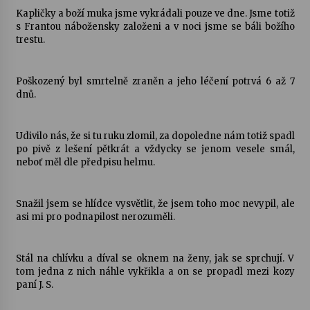
Kapličky a boží muka jsme vykrádali pouze ve dne. Jsme totiž
s Frantou nábožensky založeni a v noci jsme se báli božího
trestu.
Poškozený byl smrtelně zraněn a jeho léčení potrvá 6 až 7
dnů.
Udivilo nás, že si tu ruku zlomil, za dopoledne nám totiž spadl
po pivě z lešení pětkrát a vždycky se jenom vesele smál,
neboť měl dle předpisu helmu.
Snažil jsem se hlídce vysvětlit, že jsem toho moc nevypil, ale
asi mi pro podnapilost nerozuměli.
Stál na chlívku a díval se oknem na ženy, jak se sprchují. V
tom jedna z nich náhle vykřikla a on se propadl mezi kozy
paní J. S.