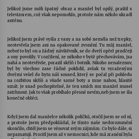
Jelikož jsme měli špatný obraz a manžel byl opilý, praštil s
televizorem, což však nepomohlo, protože nám někdo ukradl
anténu.
Jelikož jsem právě vyšla z vany a na sobě neměla než trepky,
neotevřela jsem ani na opakované zvonění. Tu můj manžel,
neboť to byl on a žádný návštěvník, se do dveří opřel prudčeji
a ony povolily. V rozčilení, ze někoho v bytě přechovávám, jsa
nahá a neotevřivše, porazil skříň i botník. Nikoho nenaleznuv,
byl by všechno zase řádně poklidil, avšak tu vyraženými
dveřmi vešel do bytu náš soused, který se počal při pohledu
na rozbitou skříň a všude samé boty a mne nahou, hlasitě
smát. Je snad pochopitelné, že ten smích mu manžel musel
zatrhnout. Jak to však probíhalo přesně nevím,neb jsem se šla
konečně obléci.
Když jsem dal manželce několik políčků, otočil jsem se od ní,
a protože jsem předpokládal, že tímto naše nedorozumění
skončilo, chtěl jsem se věnovat svým zájmům. Co bylo dále, si
nepamatuji. Procitl jsem až v nemocnici, kde má zranění byla