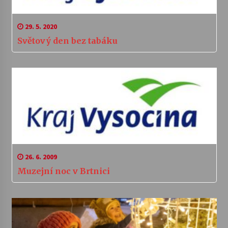
29. 5. 2020
Světový den bez tabáku
26. 6. 2009
Muzejní noc v Brtnici