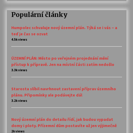
Populární články
Humpolec schvaluje nový územní plán. Týká se i vás – a
teď je čas se ozvat
4.5k views
ÚZEMNÍ PLÁN: Město po veřejném projednání mění
přístup k přípravě. Jen na místní části zatím nedošlo
3.3k views
Starosta slíbil navrhnout zastavení příprav územního
plánu. Připomínky ale podávejte dál
3.2k views
Nový územní plán do detailu řídí, jak budou vypadat
domy i ploty. Přízemní dům postavíte už jen výjimečně
2k views