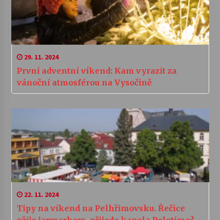
29. 11. 2024
První adventní víkend: Kam vyrazit za
vánoční atmosférou na Vysočině
22. 11. 2024
Tipy na víkend na Pelhřimovsku. Řečice