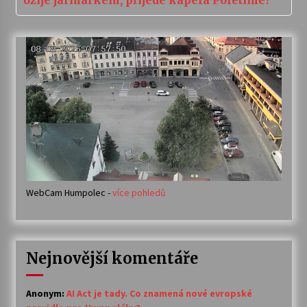
ožije jarmarkem, přijede kapela Poletíme?
WebCam Humpolec -
více pohledů
Nejnovější komentáře
Anonym
:
AI Act je tady. Co znamená nové evropské