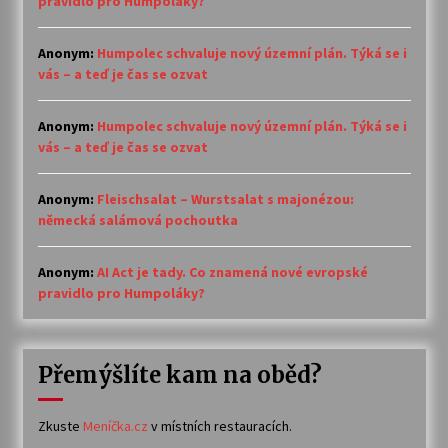
pravidlo pro Humpoláky?
Anonym
:
Humpolec schvaluje nový územní plán. Týká se i
vás – a teď je čas se ozvat
Anonym
:
Humpolec schvaluje nový územní plán. Týká se i
vás – a teď je čas se ozvat
Anonym
:
Fleischsalat – Wurstsalat s majonézou:
německá salámová pochoutka
Anonym
:
AI Act je tady. Co znamená nové evropské
pravidlo pro Humpoláky?
Přemýšlíte kam na oběd?
Zkuste
Meníčka.cz
v místních restauracích.