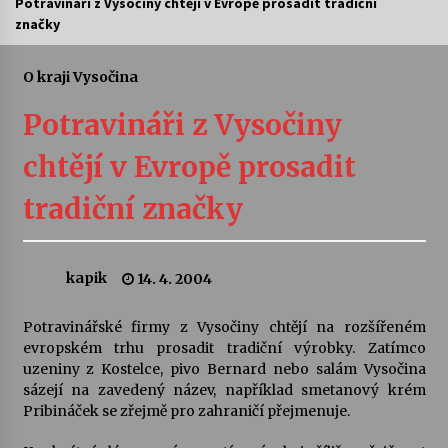
Potravináři z Vysočiny chtějí v Evropě prosadit tradiční
značky
Letní koncerty ve Stromovce: Ars Camerata a
Sukuba Ensemble
4. 8. 2026
O kraji Vysočina
Potravináři z Vysočiny
Vernisáž výstavy Josefíny Duškové: Stávám se
kapkou
chtějí v Evropě prosadit
30. 7. 2026
tradiční značky
Veselí muzikanti
30. 7. 2026
kapik
14. 4. 2004
Pozvánka na integrační festival Quijotova
šedesátka: 28. 7.–1. 8. 2026
Potravinářské firmy z Vysočiny chtějí na rozšířeném
28. 7. 2026
evropském trhu prosadit tradiční výrobky. Zatímco
uzeniny z Kostelce, pivo Bernard nebo salám Vysočina
sázejí na zavedený název, například smetanový krém
Letní koncerty ve Stromovce: Kolchoz a
Pribináček se zřejmě pro zahraničí přejmenuje.
Jenakaši
28. 7. 2026