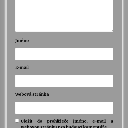
Jméno
E-mail
Webová stránka
Uložit do prohlížeče jméno, e-mail a
webovou stránku pro budoucí komentáře.