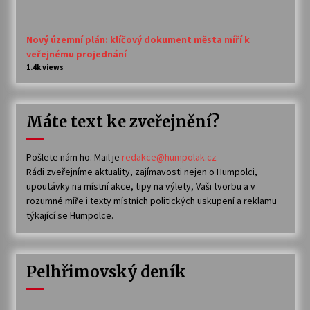
Nový územní plán: klíčový dokument města míří k
veřejnému projednání
1.4k views
Máte text ke zveřejnění?
Pošlete nám ho. Mail je
redakce@humpolak.cz
Rádi zveřejníme aktuality, zajímavosti nejen o Humpolci,
upoutávky na místní akce, tipy na výlety, Vaši tvorbu a v
rozumné míře i texty místních politických uskupení a reklamu
týkající se Humpolce.
Pelhřimovský deník