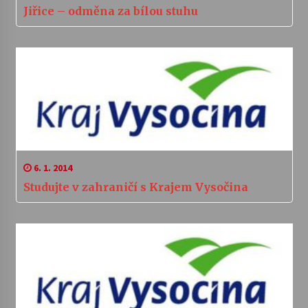
Jiřice – odměna za bílou stuhu
6. 1. 2014
Studujte v zahraničí s Krajem Vysočina