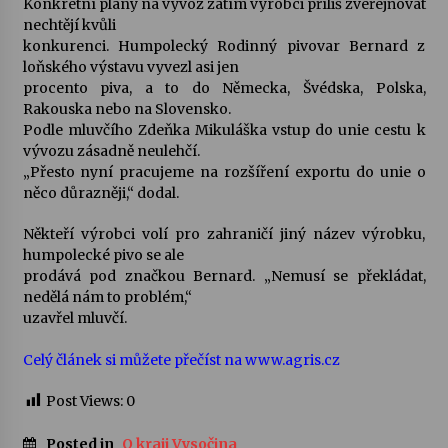
Konkrétní plány na vývoz zatím výrobci příliš zveřejňovat
nechtějí kvůli
Votavžatský ploty
konkurenci. Humpolecký Rodinný pivovar Bernard z
23. 7. 2026
loňského výstavu vyvezl asi jen
procento piva, a to do Německa, Švédska, Polska,
Rakouska nebo na Slovensko.
Podle mluvčího Zdeňka Mikuláška vstup do unie cestu k
Letní koncerty ve Stromovce: Rufus Miller
vývozu zásadně neulehčí.
22. 7. 2026
„Přesto nyní pracujeme na rozšíření exportu do unie o
něco důrazněji,“ dodal.
Vysočinka
Někteří výrobci volí pro zahraničí jiný název výrobku,
17. 7. 2026
humpolecké pivo se ale
prodává pod značkou Bernard. „Nemusí se překládat,
nedělá nám to problém,“
Ozvěny prázdnin
uzavřel mluvčí.
14. 7. 2026
Celý článek si můžete přečíst na www.agris.cz
Post Views:
0
Za kulturou kousek za Humpolec. V Želivě ožije
odkaz Josefa Čapka
13. 7. 2026
Posted in
O kraji Vysočina