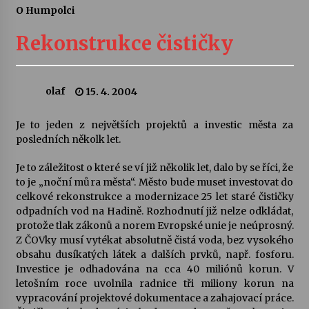
O Humpolci
Divadélka pro děti: Kašpárek v dračí jeskyni
Rekonstrukce čističky
10. 8. 2026
Letní koncerty ve Stromovce: Ars Camerata a
olaf
15. 4. 2004
Sukuba Ensemble
4. 8. 2026
Je to jeden z největších projektů a investic města za
posledních několk let.
Vernisáž výstavy Josefíny Duškové: Stávám se
kapkou
Je to záležitost o které se ví již několik let, dalo by se říci, že
30. 7. 2026
to je „noční můra města“. Město bude muset investovat do
celkové rekonstrukce a modernizace 25 let staré čističky
odpadních vod na Hadině. Rozhodnutí již nelze odkládat,
Veselí muzikanti
protože tlak zákonů a norem Evropské unie je neúprosný.
30. 7. 2026
Z ČOVky musí vytékat absolutně čistá voda, bez vysokého
obsahu dusíkatých látek a dalších prvků, např. fosforu.
Investice je odhadována na cca 40 miliónů korun. V
Pozvánka na integrační festival Quijotova
letošním roce uvolnila radnice tři miliony korun na
šedesátka: 28. 7.–1. 8. 2026
vypracování projektové dokumentace a zahajovací práce.
28. 7. 2026