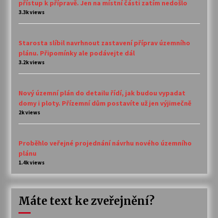
přístup k přípravě. Jen na místní části zatím nedošlo
3.3k views
Starosta slíbil navrhnout zastavení příprav územního
plánu. Připomínky ale podávejte dál
3.2k views
Nový územní plán do detailu řídí, jak budou vypadat
domy i ploty. Přízemní dům postavíte už jen výjimečně
2k views
Proběhlo veřejné projednání návrhu nového územního
plánu
1.4k views
Máte text ke zveřejnění?