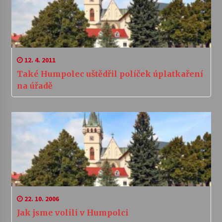
12. 4. 2011
Také Humpolec uštědřil políček úplatkaření
na úřadě
22. 10. 2006
Jak jsme volili v Humpolci