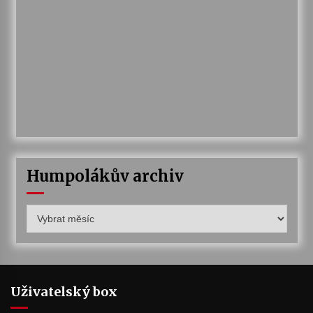
Humpolákův archiv
Humpolákův
archiv
Uživatelský box