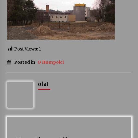
Za kulturou kousek za Humpolec. V Želivě ožije
odkaz Josefa Čapka
13. 7. 2026
Varhanní recitál Michala Novenka v Klášteře
Želiv
Post Views:
1
3. 7. 2026
Posted in
O Humpolci
olaf