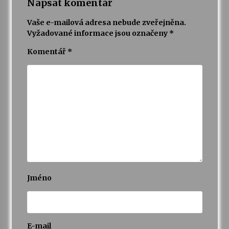
Napsat komentář
Vaše e-mailová adresa nebude zveřejněna.
Vyžadované informace jsou označeny
*
Komentář
*
Jméno
E-mail