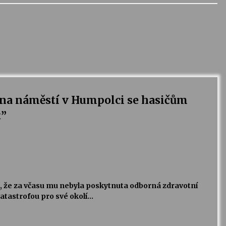
na náměstí v Humpolci se hasičům
t
”
a, že za včasu mu nebyla poskytnuta odborná zdravotní
katastrofou pro své okolí…