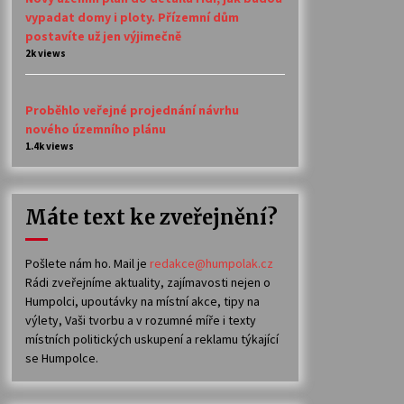
vypadat domy i ploty. Přízemní dům
postavíte už jen výjimečně
2k views
Proběhlo veřejné projednání návrhu
nového územního plánu
1.4k views
Máte text ke zveřejnění?
Pošlete nám ho. Mail je
redakce@humpolak.cz
Rádi zveřejníme aktuality, zajímavosti nejen o
Humpolci, upoutávky na místní akce, tipy na
výlety, Vaši tvorbu a v rozumné míře i texty
místních politických uskupení a reklamu týkající
se Humpolce.