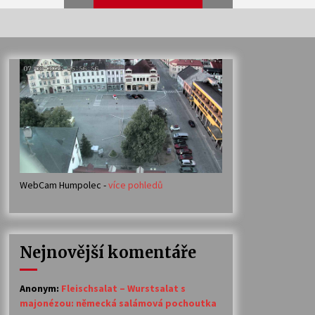
Veselí muzikanti
30. 7. 2026
Votavžatský ploty
23. 7. 2026
WebCam Humpolec -
více pohledů
Ozvěny prázdnin
14. 7. 2026
Nejnovější komentáře
Petr Adamec – Malovaný svět
30. 6. 2026
Anonym
:
Fleischsalat – Wurstsalat s
majonézou: německá salámová pochoutka