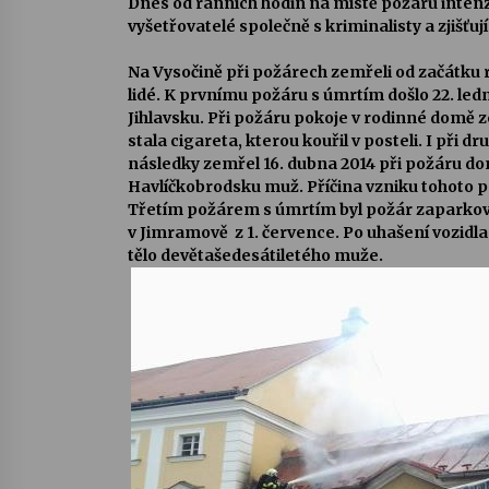
Dnes od ranních hodin na místě požáru intenz
vyšetřovatelé společně s kriminalisty a zjišťuj
Na Vysočině při požárech zemřeli od začátku ro
lidé. K prvnímu požáru s úmrtím došlo 22. led
Jihlavsku. Při požáru pokoje v rodinné domě
stala cigareta, kterou kouřil v posteli. I při 
následky zemřel 16. dubna 2014 při požáru d
Havlíčkobrodsku muž. Příčina vzniku tohoto p
Třetím požárem s úmrtím byl požár zaparkov
v Jimramově z 1. července. Po uhašení vozidla h
tělo devětašedesátiletého muže.