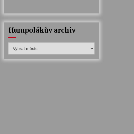
Humpolákův archiv
Humpolákův
archiv