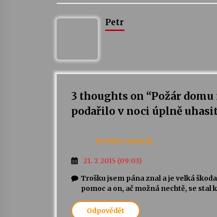
Petr
3 thoughts on “
Požár domu 
podařilo v noci úplně uhasi
Anonym
napsal:
21. 7. 2015 (09:03)
Trošku jsem pána znal a je velká škod
pomoc a on, ač možná nechtě, se stal 
Odpovědět