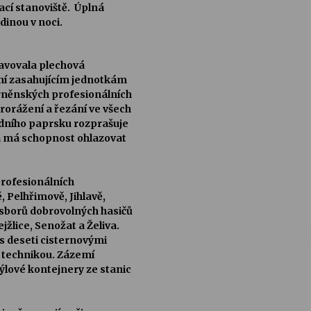
ací stanoviště. Úplná
dinou v noci.
tavovala plechová
ení zasahujícím jednotkám
rněnských profesionálních
prorážení a řezání ve všech
odního paprsku rozprašuje
rá má schopnost ohlazovat
profesionálních
, Pelhřimově, Jihlavě,
 sborů dobrovolných hasičů
žlice, Senožat a Želiva.
s deseti cisternovými
í technikou. Zázemí
ýlové kontejnery ze stanic