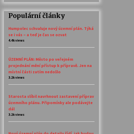
Populární články
Humpolec schvaluje nový územní plán. Týká
se i vás – a teď je čas se ozvat
4.4k views
ÚZEMNÍ PLÁN: Město po veřejném
projednání mění přístup k přípravě. Jen na
místní části zatím nedošlo
3.2k views
Starosta slíbil navrhnout zastavení příprav
územního plánu. Připomínky ale podávejte
dál
3.2k views
Nový územní plán do detailu řídí, jak budou