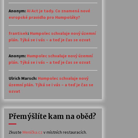
Anonym
:
AI Act je tady. Co znamená nové
evropské pravidlo pro Humpoláky?
frantisek
:
Humpolec schvaluje nový územní
plán. Týká se i vás – a teď je čas se ozvat
Anonym
:
Humpolec schvaluje nový územní
plán. Týká se i vás – a teď je čas se ozvat
Ulrich Marsch
:
Humpolec schvaluje nový
územní plán. Týká se i vás – a teď je čas se
ozvat
Přemýšlíte kam na oběd?
Zkuste
Meníčka.cz
v místních restauracích.