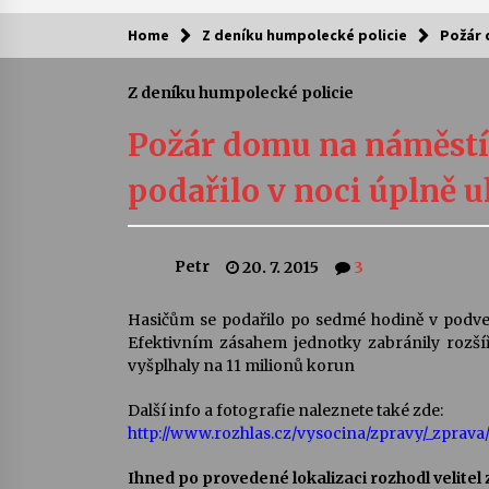
Home
Z deníku humpolecké policie
Požár 
Kam za kulturou?
Z deníku humpolecké policie
Letní koncerty ve Stromovce: Ars
Camerata a Sukuba Ensemble
Požár domu na náměstí
4. 8. 2026
podařilo v noci úplně u
Pozvánka na integrační festival
Quijotova šedesátka: 28. 7.–1. 8.
2026
Petr
20. 7. 2015
3
28. 7. 2026
Letní koncerty ve Stromovce: Rufu
Hasičům se podařilo po sedmé hodině v podve
Miller
Efektivním zásahem jednotky zabránily rozš
22. 7. 2026
vyšplhaly na 11 milionů korun
Další info a fotografie naleznete také zde:
Za kulturou kousek za Humpolec. 
http://www.rozhlas.cz/vysocina/zpravy/_zprava
Želivě ožije odkaz Josefa Čapka
13. 7. 2026
Ihned po provedené lokalizaci rozhodl velitel