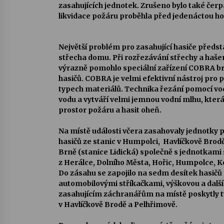
zasahujících jednotek. Zrušeno bylo také čerp
likvidace požáru proběhla před jedenáctou ho
Největší problém pro zasahující hasiče předs
střecha domu. Při rozřezávání střechy a haš
výrazně pomohlo speciální zařízení COBRA b
hasičů. COBRA je velmi efektivní nástroj pro 
typech materiálů. Technika řezání pomocí v
vodu a vytváří velmi jemnou vodní mlhu, kte
prostor požáru a hasit oheň.
Na místě události včera zasahovaly jednotky 
hasičů ze stanic v Humpolci, Havlíčkově Brodě
Brně (stanice Lidická) společně s jednotkami
z Herálce, Dolního Města, Hořic, Humpolce, Kej
Do zásahu se zapojilo na sedm desítek hasičů 
automobilovými stříkačkami, výškovou a dalš
zasahujícím záchranářům na místě poskytly t
v Havlíčkově Brodě a Pelhřimově.