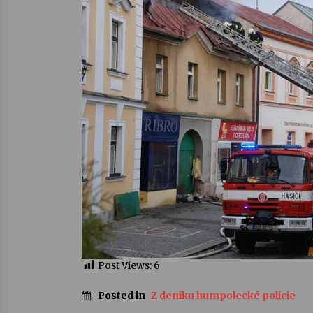
Post Views:
6
Posted in
Z deníku humpolecké policie