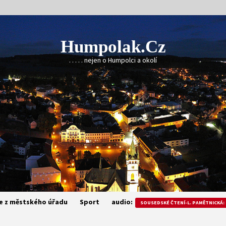
Humpolak.cz
. . . . . nejen o Humpolci a okolí
e z městského úřadu
Sport
audio:
SOUSEDSKÉ ČTENÍ-L. PAMĚTNICKÁ: 