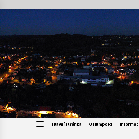
Skip
to
content
Hlavní stránka
O Humpolci
Informac