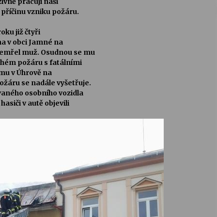
ivně pracují naši
í příčinu vzniku požáru.
ku již čtyři
na v obci Jamné na
 zemřel muž. Osudnou se mu
druhém požáru s fatálními
omu v Úhrově na
ožáru se nadále vyšetřuje.
aného osobního vozidla
asiči v autě objevili