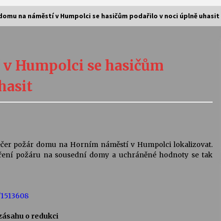
domu na náměstí v Humpolci se hasičům podařilo v noci úplně uhasit
Vernisáž výstavy Josefíny Duškové:
Stávám se kapkou
 v Humpolci se hasičům
30. 7. 2026
hasit
Letní koncerty ve Stromovce:
Kolchoz a Jenakaši
28. 7. 2026
s
Vysočinka
čer požár domu na Horním náměstí v Humpolci lokalizovat.
17. 7. 2026
íření požáru na sousední domy a uchráněné hodnoty se tak
V
Varhanní recitál Michala Novenka v
/1513608
Klášteře Želiv
3. 7. 2026
 zásahu o redukci