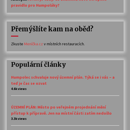
pravidlo pro Humpoláky?
Přemýšlíte kam na oběd?
Zkuste
Meníčka.cz
v místních restauracích.
Populární články
Humpolec schvaluje nový územní plán. Týká se i vás – a
teď je čas se ozvat
4.6k views
ÚZEMNÍ PLÁN: Město po veřejném projednání mění
přístup k přípravě. Jen na místní části zatím nedošlo
3.3k views