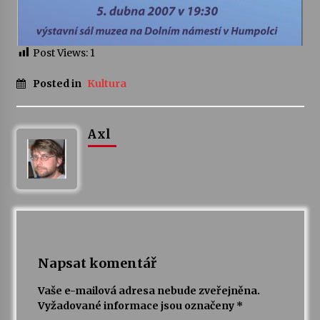
Votavžatský ploty
23. 7. 2026
Post Views:
1
Posted in
Kultura
Letní koncerty ve Stromovce: Rufus Miller
22. 7. 2026
Axl
Vysočinka
17. 7. 2026
Ozvěny prázdnin
14. 7. 2026
Napsat komentář
Za kulturou kousek za Humpolec. V Želivě ožije
Vaše e-mailová adresa nebude zveřejněna.
odkaz Josefa Čapka
Vyžadované informace jsou označeny
*
13. 7. 2026