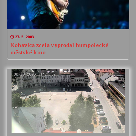
27. 5. 2003
Nohavica zcela vyprodal humpolecké
městské kino