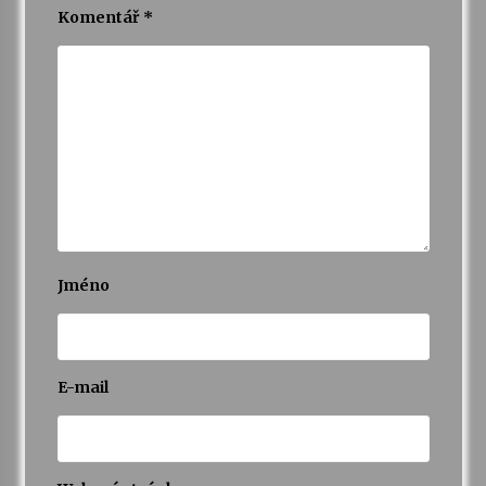
Komentář
*
Varhanní recitál Michala Novenka v Klášteře
Želiv
3. 7. 2026
Petr Adamec – Malovaný svět
30. 6. 2026
Jméno
E-mail