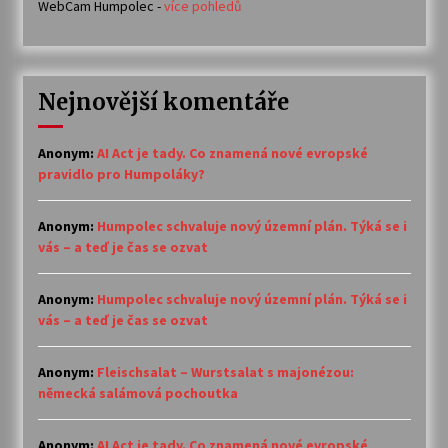
WebCam Humpolec -
více pohledů
Nejnovější komentáře
Anonym
:
AI Act je tady. Co znamená nové evropské
pravidlo pro Humpoláky?
Anonym
:
Humpolec schvaluje nový územní plán. Týká se i
vás – a teď je čas se ozvat
Anonym
:
Humpolec schvaluje nový územní plán. Týká se i
vás – a teď je čas se ozvat
Anonym
:
Fleischsalat – Wurstsalat s majonézou:
německá salámová pochoutka
Anonym
:
AI Act je tady. Co znamená nové evropské