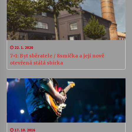
22. 1. 2020
7+1: Byt sběratele / 8smička a její nově
otevřená stálá sbírka
17. 10. 2016