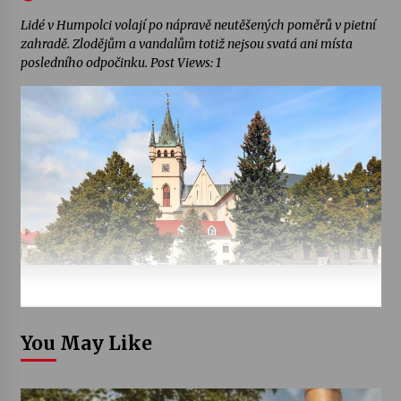
Lidé v Humpolci volají po nápravě neutěšených poměrů v pietní
zahradě. Zlodějům a vandalům totiž nejsou svatá ani místa
posledního odpočinku. Post Views: 1
You May Like