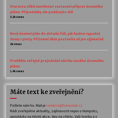
Starosta slíbil navrhnout zastavení příprav územního
plánu. Připomínky ale podávejte dál
3.2k views
Nový územní plán do detailu řídí, jak budou vypadat
domy i ploty. Přízemní dům postavíte už jen výjimečně
2k views
Proběhlo veřejné projednání návrhu nového územního
plánu
1.4k views
Máte text ke zveřejnění?
Pošlete nám ho. Mail je
redakce@humpolak.cz
Rádi zveřejníme aktuality, zajímavosti nejen o Humpolci,
upoutávky na místní akce, tipy na výlety, Vaši tvorbu a v