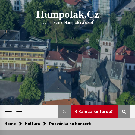
Skip
to
Humpolak.cz
content
. . . . . nejen o Humpolci a okolí
Kam za kulturou?
Home
Kultura
Pozvánka na koncert
Kam za kulturou?