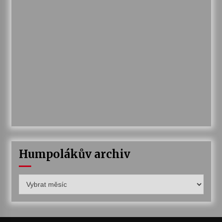
Humpolákův archiv
Humpolákův
archiv