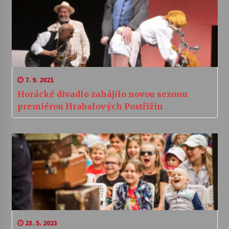
7. 9. 2021
Horácké divadlo zahájilo novou sezonu
premiérou Hrabalových Postřižin
23. 5. 2023