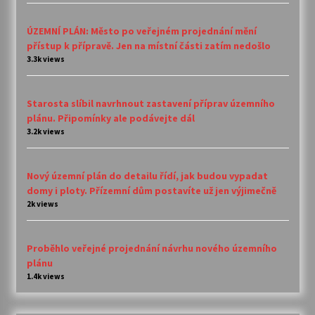
ÚZEMNÍ PLÁN: Město po veřejném projednání mění
přístup k přípravě. Jen na místní části zatím nedošlo
3.3k views
Starosta slíbil navrhnout zastavení příprav územního
plánu. Připomínky ale podávejte dál
3.2k views
Nový územní plán do detailu řídí, jak budou vypadat
domy i ploty. Přízemní dům postavíte už jen výjimečně
2k views
Proběhlo veřejné projednání návrhu nového územního
plánu
1.4k views