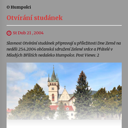
O Humpolci
Otvírání studánek
St Dub 21 , 2004
Slavnost Otvírání studánek připravují u příležitosti Dne Země na
neděli 25.4.2004 občanská sdružení Zelené srdce a Přátelé v
Mladých Bříštích nedaleko Humpolce. Post Views: 2