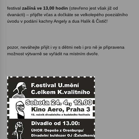
festival
začíná ve 13,00 hodin
(otevřeno jest však již od
Votavžatský ploty
dvanácti) – přijďte včas a dočkáte se velkolepého poeziálního
23. 7. 2026
úvodu v podání kachny Angely a dua Halík & Čistič!
Letní koncerty ve Stromovce: Rufus Miller
pozor, neváhejte přijít i vy s dětmi neb i pro ně je připravena
22. 7. 2026
možnost výtvarně se vyřádit na místním dvoře.
Vysočinka
17. 7. 2026
Ozvěny prázdnin
14. 7. 2026
Za kulturou kousek za Humpolec. V Želivě ožije
odkaz Josefa Čapka
13. 7. 2026