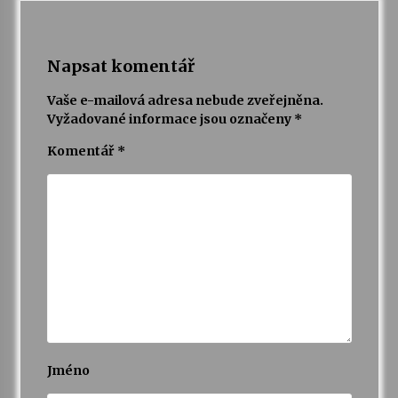
Napsat komentář
Vaše e-mailová adresa nebude zveřejněna.
Vyžadované informace jsou označeny
*
Komentář
*
Jméno