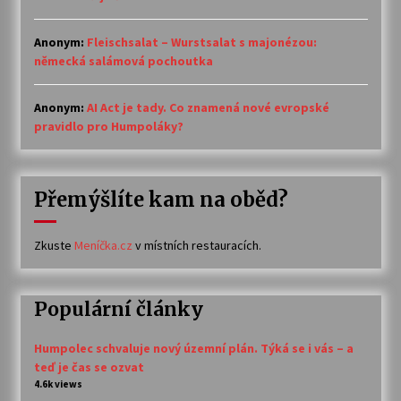
Anonym
:
Fleischsalat – Wurstsalat s majonézou:
německá salámová pochoutka
Anonym
:
AI Act je tady. Co znamená nové evropské
pravidlo pro Humpoláky?
Přemýšlíte kam na oběd?
Zkuste
Meníčka.cz
v místních restauracích.
Populární články
Humpolec schvaluje nový územní plán. Týká se i vás – a
teď je čas se ozvat
4.6k views