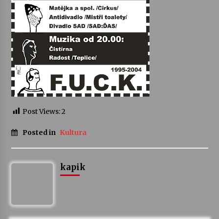
Varhanní recitál Michala Novenka v Klášteře
Želiv
3. 7. 2026
Petr Adamec – Malovaný svět
30. 6. 2026
Post Views:
2
Posted in
Kultura
kapik