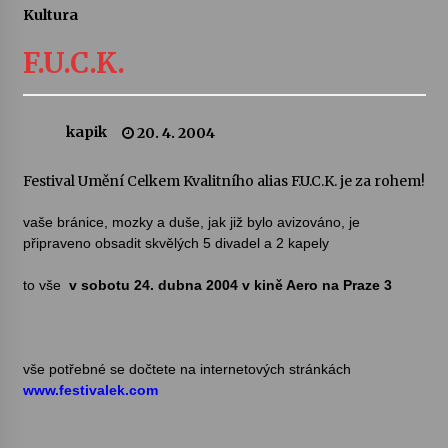
Kultura
Letní koncerty ve Stromovce: Ars Camerata a
Sukuba Ensemble
F.U.C.K.
4. 8. 2026
Vernisáž výstavy Josefíny Duškové: Stávám se
kapik
20. 4. 2004
kapkou
30. 7. 2026
Festival Umění Celkem Kvalitního alias F.U.C.K. je za rohem!
Veselí muzikanti
vaše bránice, mozky a duše, jak již bylo avizováno, je
30. 7. 2026
připraveno obsadit skvělých 5 divadel a 2 kapely
to vše
v
sobotu 24. dubna 2004 v kině Aero na Praze 3
Pozvánka na integrační festival Quijotova
šedesátka: 28. 7.–1. 8. 2026
28. 7. 2026
vše potřebné se dočtete na internetových stránkách
www.festivalek.com
Letní koncerty ve Stromovce: Kolchoz a
Jenakaši
28. 7. 2026