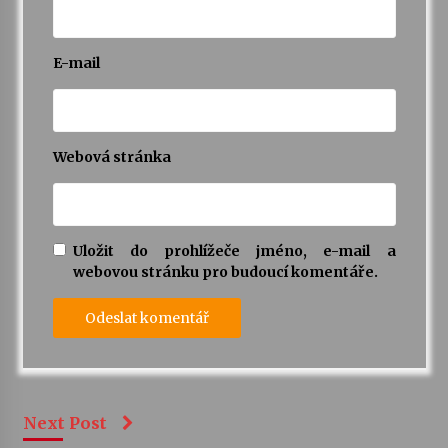
E-mail
Webová stránka
Uložit do prohlížeče jméno, e-mail a
webovou stránku pro budoucí komentáře.
Next Post